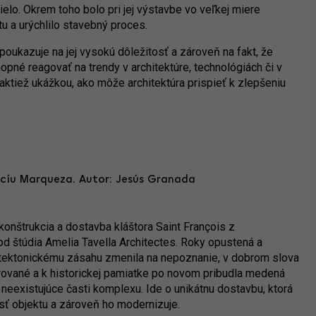
dielo. Okrem toho bolo pri jej výstavbe vo veľkej miere
tu a urýchlilo stavebný proces.
poukazuje na jej vysokú dôležitosť a zároveň na fakt, že
pné reagovať na trendy v architektúre, technológiách či v
taktiež ukážkou, ako môže architektúra prispieť k zlepšeniu
rcíu Marqueza. Autor: Jesús Granada
konštrukcia a dostavba kláštora Saint François z
d štúdia Amelia Tavella Architectes. Roky opustená a
hitektonickému zásahu zmenila na nepoznanie, v dobrom slova
aurované a k historickej pamiatke po novom pribudla medená
 neexistujúce časti komplexu. Ide o unikátnu dostavbu, ktorá
osť objektu a zároveň ho modernizuje.