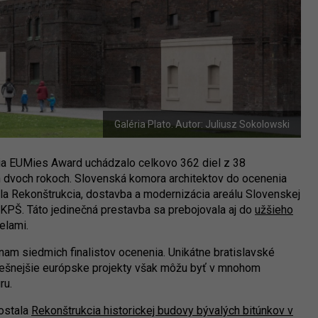
Galéria Plato. Autor: Juliusz Sokolowski
ia EUMies Award uchádzalo celkovo 362 diel z 38
 dvoch rokoch. Slovenská komora architektov do ocenenia
ola Rekonštrukcia, dostavba a modernizácia areálu Slovenskej
 BKPŠ. Táto jedinečná prestavba sa prebojovala aj do
užšieho
ielami.
m siedmich finalistov ocenenia. Unikátne bratislavské
pešnejšie európske projekty však môžu byť v mnohom
úru.
dostala
Rekonštrukcia historickej budovy bývalých bitúnkov v