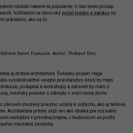
ednom období naberá na popularite. U nás tento prístup
rípadoch. Vzhľadom na obrovský
počet hradov a zámkov
by
ým príkladom, ako na to.
áštora Saint Francois. Autor: Thibaut Dini
stala aj drobná architektúra. Švédsky projekt Hage
úka vysokokvalitné verejné priestanstvo, ktorý by malo
 diskusiu, podujatia a workshopy a zároveň by malo z
sny, mestský priestor a záhradu v srdci novej štvrte.
no zároveň otvorený priestor, určený k oddychu, ako aj tehlová
ne. Architektúra pritom slúži len ako obálka pre rozsiahly
sti nachádza v prírodnej krajine, v budúcnosti sa podľa
účasťou mestskej zástavby.