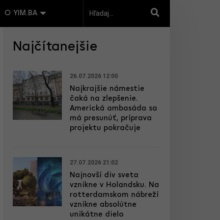
O YIM.BA
Najčítanejšie
26.07.2026 12:00
Najkrajšie námestie
čaká na zlepšenie.
Americká ambasáda sa
má presunúť, príprava
projektu pokračuje
27.07.2026 21:02
Najnovší div sveta
vznikne v Holandsku. Na
rotterdamskom nábreží
vznikne absolútne
unikátne dielo