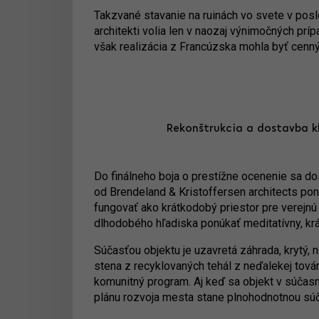
Takzvané stavanie na ruinách vo svete v posl
architekti volia len v naozaj výnimočných p
však realizácia z Francúzska mohla byť cenn
Rekonštrukcia a dostavba kl
Do finálneho boja o prestížne ocenenie sa do
od Brendeland & Kristoffersen architects pon
fungovať ako krátkodobý priestor pre verejnú
dlhodobého hľadiska ponúkať meditatívny, krá
Súčasťou objektu je uzavretá záhrada, krytý, 
stena z recyklovaných tehál z neďalekej továr
komunitný program. Aj keď sa objekt v súčasno
plánu rozvoja mesta stane plnohodnotnou s