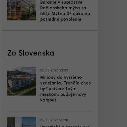
Búranie v susedstve
Račianskeho mýta sa
blíži. Mýtna 37 čaká na
posledné povolenie
Zo Slovenska
06.08.2026 21:32
Milióny do vyššieho
vzdelania. Trenčín chce
byť univerzitným
mestom, buduje nový
kampus
05.08.2026 20:28