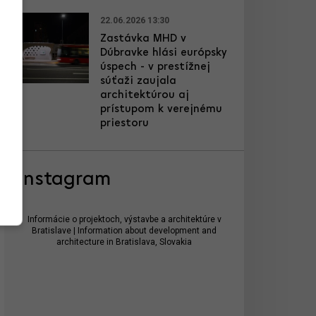
22.06.2026 13:30
Zastávka MHD v
Dúbravke hlási európsky
úspech - v prestížnej
súťaži zaujala
architektúrou aj
prístupom k verejnému
priestoru
Instagram
Informácie o projektoch, výstavbe a architektúre v
Bratislave | Information about development and
architecture in Bratislava, Slovakia