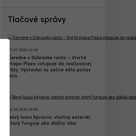
Tlačové správy
27.07.2026 10:30
Čerešne v Dúbravke rastú – štvrtá
etapa Plaza vstupuje do realizačnej
fázy. Výstavba sa začne ešte počas
leta
25.06.2026 09:00
Nový luxus bývania: vlastný exteriér,
ktorý funguje ako ďalšia izba