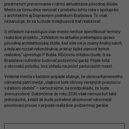
predmetom preverovania v rámci aktualizácie pôvodnej štúdie.
Mesto sa tomu chce venovať v priebehu tohto roka v spolupráci
s architektmi aj Dopravným podnikom Bratislava. To však
nezaručuje, že sa tu bude trolejbusová trať realizovať.
S ohľadom na existujúci stav mesto nechce špecifikovať termíny
realizácie projektu.
„Vzhľadom na aktuálne prebiehajúcu úpravu
pôvodnej architektonickej štúdie, keď ešte nie je známy finálny návrh,
a teda ani rozsah rekonštrukcie, je teraz ťažké stanoviť termín
realizácie,“
upresňuje P. Bubla. Kľúčovou otázkou bude, či sa
Bratislava rozhodne budovať podzemnú garáž. Pôjde totiž
o obrovskú položku, bez ohľadu na počet parkovacích miest.
Vedenie mesta v každom prípade sľubuje, že obnova Kamenného
námestia patrí medzi „vlajkové lode obnovy verejných priestorov
v ďalšom období“ – samozrejme, za predpokladu, že bude
znovuzvolené. Dokončenie do roku 2030 však nemusí byť také
jednoduché, zvlášť ak bude potrebné absolvovať náročnejší
povoľovací proces v prípade realizácie podzemnej garáže.