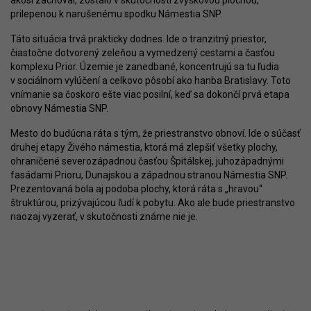
akosi zachoval, zostalo v skutočnosti zvyškovou plochou,
prilepenou k narušenému spodku Námestia SNP.
Táto situácia trvá prakticky dodnes. Ide o tranzitný priestor,
čiastočne dotvorený zeleňou a vymedzený cestami a časťou
komplexu Prior. Územie je zanedbané, koncentrujú sa tu ľudia
v sociálnom vylúčení a celkovo pôsobí ako hanba Bratislavy. Toto
vnímanie sa čoskoro ešte viac posilní, keď sa dokončí prvá etapa
obnovy Námestia SNP.
Mesto do budúcna ráta s tým, že priestranstvo obnoví. Ide o súčasť
druhej etapy Živého námestia, ktorá má zlepšiť všetky plochy,
ohraničené severozápadnou časťou Špitálskej, juhozápadnými
fasádami Prioru, Dunajskou a západnou stranou Námestia SNP.
Prezentovaná bola aj podoba plochy, ktorá ráta s „hravou“
štruktúrou, prizývajúcou ľudí k pobytu. Ako ale bude priestranstvo
naozaj vyzerať, v skutočnosti známe nie je.