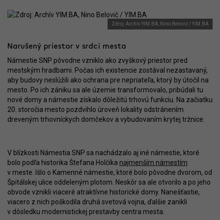
Zdroj: Archív YIM.BA, Nino Belovič / YIM.BA
Narušený priestor v srdci mesta
Námestie SNP pôvodne vzniklo ako zvyškový priestor pred
mestským hradbami. Počas ich existencie zostával nezastavaný,
aby budovy neslúžili ako ochrana pre nepriateľa, ktorý by útočil na
mesto. Po ich zániku sa ale územie transformovalo, pribúdali tu
nové domy a námestie získalo dôležitú trhovú funkciu. Na začiatku
20. storočia mesto pozdvihlo úroveň lokality odstránením
dreveným trhovníckych domčekov a vybudovaním krytej tržnice.
V blízkosti Námestia SNP sa nachádzalo aj iné námestie, ktoré
bolo podľa historika Štefana Holčíka
najmenším námestím
v meste. Išlo o Kamenné námestie, ktoré bolo pôvodne dvorom, od
Špitálskej ulice oddeleným plotom. Neskôr sa ale otvorilo a po jeho
obvode vznikli viaceré atraktívne historické domy. Nanešťastie,
viacero z nich poškodila druhá svetová vojna, ďalšie zanikli
v dôsledku modernistickej prestavby centra mesta.