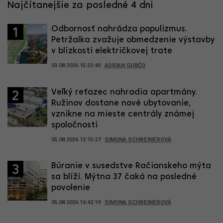
Najčítanejšie za posledné 4 dni
Odbornosť nahrádza populizmus.
1
Petržalka zvažuje obmedzenie výstavby
v blízkosti električkovej trate
03.08.2026 15:32:40
ADRIAN GUBČO
Veľký reťazec nahradia apartmány.
2
Ružinov dostane nové ubytovanie,
vznikne na mieste centrály známej
spoločnosti
05.08.2026 13:15:27
SIMONA SCHREINEROVÁ
Búranie v susedstve Račianskeho mýta
3
sa blíži. Mýtna 37 čaká na posledné
povolenie
05.08.2026 16:42:19
SIMONA SCHREINEROVÁ