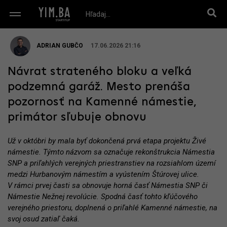
ADRIAN GUBČO
17.06.2026 21:16
Návrat strateného bloku a veľká
podzemná garáž. Mesto prenáša
pozornosť na Kamenné námestie,
primátor sľubuje obnovu
Už v októbri by mala byť dokončená prvá etapa projektu Živé
námestie. Týmto názvom sa označuje rekonštrukcia Námestia
SNP a priľahlých verejných priestranstiev na rozsiahlom území
medzi Hurbanovým námestím a vyústením Štúrovej ulice.
V rámci prvej časti sa obnovuje horná časť Námestia SNP či
Námestie Nežnej revolúcie. Spodná časť tohto kľúčového
verejného priestoru, doplnená o priľahlé Kamenné námestie, na
svoj osud zatiaľ čaká.