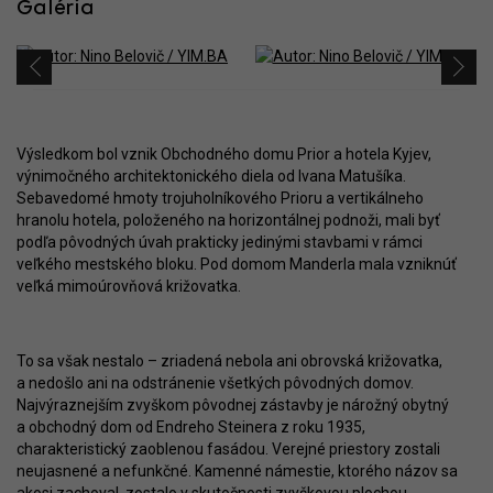
Galéria
Výsledkom bol vznik Obchodného domu Prior a hotela Kyjev,
výnimočného architektonického diela od Ivana Matušíka.
Sebavedomé hmoty trojuholníkového Prioru a vertikálneho
hranolu hotela, položeného na horizontálnej podnoži, mali byť
podľa pôvodných úvah prakticky jedinými stavbami v rámci
veľkého mestského bloku. Pod domom Manderla mala vzniknúť
veľká mimoúrovňová križovatka.
To sa však nestalo – zriadená nebola ani obrovská križovatka,
a nedošlo ani na odstránenie všetkých pôvodných domov.
Najvýraznejším zvyškom pôvodnej zástavby je nárožný obytný
a obchodný dom od Endreho Steinera z roku 1935,
charakteristický zaoblenou fasádou. Verejné priestory zostali
neujasnené a nefunkčné. Kamenné námestie, ktorého názov sa