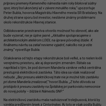
prípravu premeny Kamenného námestia nám roky blokoval súdny
spor, ktorý bol ukončený až v závere minulého roka,“
upozorňuje
Peter Bubla, hovorca Magistrátu Hlavného mesta SR Bratislavy. Na
druhej strane sporu bol investor, neslávne známy problémami
okolo rekonštrukcie Hlavnej stanice.
Odblokovanie priestranstva otvorilo možnosť ho obnoviť, ako ale
bude vyzerať, nie je úplne jasné.
„Aktuálne spolupracujeme s
architektonickým ateliérom LOIDL na úprave pôvodnej štúdie. K
finálnemu návrhu sa zatiaľ nevieme vyjadriť, nakoľko nie je ešte
známy,“
vysvetľuje Bubla.
Očakávania od tejto etapy rekonštrukcie boli veľké, a to nielen kvôli
verejnému priestoru, ale aj dopravným zmenám. Rátalo sa
napríklad s tým, že pod domom Manderla vznikne veľká centrálna
prestupná električková zastávka. Táto idea sa však realizovať
nebude.
„Bez presunu električkovej trate nie je možné túto zastávku
pri dome Manderla zrealizovať,“
hovorí Bubla.
„Z toho dôvodu sa
pristúpilo k presunu zastávky na Špitálskej pri parkovisku nemocnice
do novej polohy – bližšie k Námestiu SNP.“
Na električkovú zastávku mala nadväzovať trolejbusová, ktorá by
vznikla predĺžením liniek z Cintorínskej. Aj toto je však podľa Bublu