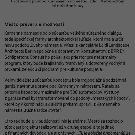
Uvažovaná podoba Kamenného námestia. Zdroj: Metropolitný
inštitút Bratislavy
Mesto preveruje možnosti
Kamenné námestie bolo súčasťou veľkého súťažného dialógu,
teda špecifickej formy architektonickej súťaže, ktorá mala určiť
novú podobu Živého námestia. Víťazi z kancelárie Loidl Landscape
Architects Berlin spoločne s dopravnými konzultantmi z BPR Dr.
Schäpertons Consult ho poňali ako priestor pre neformálny
program, ktorý bude krajinársky tvarovaný a dotvorený vodnými
prvkami, zeleňou či plochami pre kultúrne podujatia.
Veľmi dôležitou súčasťou konceptu bola trojpodlažná podzemná
garáž, navrhnutá práve pod Kamenným námestím. Rátalo sa
pritom s kapacitou maximálne pre 500 automobilov. Výstupy
z garáže mali byť transformované do podoby „mestských kopcov“,
ktoré by v kombinácii s ďalšími prvkami spravili z Kamenného
námestia „rušné srdce štvrte“.
Či to tak bude aj v budúcnosti, nie je známe. Mesto sa rozhodlo
túto časť projektu realizovať až v druhej etape, a to jednak
z finančných dôvodov, ale aj právnych.
„Tu je dôležité pripomenúť, že