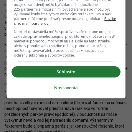
údaje o zariadení) môžu byť ukladané a používané
s opätovným vybudovaním domov na mieste, kde kedysi boli
225 partnermi a môžu s nimi byť zdieľané alebo môžu byť
objekty, oddeľujúce Námestie SNP od Kamenného námestia.
využívané konkrétne týmito webovými stránkami. My a naši
Umiestnených tu bolo hneď niekoľko budov, napríklad hotel Rudolf
partneri môžeme používať presné údaje o geolokácii.
Pozrite
alebo obchodný dom Neurath. Dnes existuje reálna možnosť
si zoznam partnerov.
vybudovať na ich mieste objekty, ktoré by do veľkej miery
Niektorí dodávatelia môžu spracúvať vaše osobné údaje na
prinavrátili pôvodnú situáciu.
základe oprávneného záujmu, proti ktorému môžete vzniesť
námietku pomocou možností nižšie. Dole na tejto stránke
Mesto však s takouto úvahou stotožnené nie je.
„V tomto momente
alebo v ponuke webu nájdite odkaz, pomocou ktorého
môžete spravovať alebo odvolať súhlas v nastaveniach
nad tým neuvažujeme,“
konštatuje jednoducho Bubla. Možnú víziu
ochrany súkromia a súborov cookie.
toho, ako by to mohlo vyzerať, priniesla
oceňovaná študentská
práca
architektky zo SvF STU Henriety Horváthovej. Vedúcim jej
práce bol Iľja Skoček, ktorý je jedným zo súťažiacich v rámci súťaže
Súhlasím
na Špitálskej.
Postoj mesta je problematický, keďže pri nevhodnom rozhodnutí
Nastavenia
vylúči návrat tohto bloku do centra Bratislavy takmer s úplnou
definitívnosťou. Pokiaľ napríklad vznikne na Kamennom námestí
priestor s veľkým množstvom zelene (čo je s ohľadom na súčasnú
neschopnosť navrhovať priestranstvá inak ako vo forme
prezlečených parkov pravdepodobné), v budúcnosti sa môže
vyskytnúť nevôľa voči jej nahradeniu domami. Významným
faktorom bude aj prípadná garáž a jej konštrukčné riešenie, ktoré