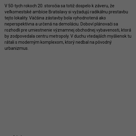
V 50-tych rokoch 20. storočia sa totiž dospelo k záveru, že
veľkomestské ambície Bratislavy si vyžadujú radikálnu prestavbu
tejto lokality. Väčšina zástavby bola vyhodnotená ako
neperspektívna a určená na demoláciu. Doboví plánovači sa
rozhodli pre umiestnenie významnej obchodnej vybavenosti, ktorá
by zodpovedala centru metropoly. V duchu vtedajších myšlienok tu
rátali s moderným komplexom, ktorý nedbal na pôvodný
urbanizmus.