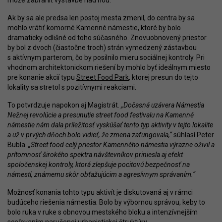
môže zabrániť výstavbe nad ňou.
Ak by sa ale predsa len postoj mesta zmenil, do centra by sa
mohlo vrátiť komorné Kamenné námestie, ktoré by bolo
dramaticky odlišné od toho súčasného. Znovuobnovený priestor
by bol z dvoch (čiastočne troch) strán vymedzený zástavbou
s aktívnym parterom, čo by posilnilo mieru sociálnej kontroly. Pri
vhodnom architektonickom riešení by mohlo byť ideálnym miesto
pre konanie akcií typu
Street Food Park
, ktorej presun do tejto
lokality sa stretol s pozitívnymi reakciami.
To potvrdzuje napokon aj Magistrát.
„Dočasná uzávera Námestia
Nežnej revolúcie a presunutie street food festivalu na Kamenné
námestie nám dala príležitosť vyskúšať tento typ aktivity v tejto lokalite
a už v prvých dňoch bolo vidieť, že zmena zafungovala,“
súhlasí Peter
Bubla.
„Street food celý priestor Kamenného námestia výrazne oživil a
prítomnosť širokého spektra návštevníkov priniesla aj efekt
spoločenskej kontroly, ktorá zlepšuje pocitovú bezpečnosť na
námestí, známemu skôr obťažujúcim a agresívnym správaním.“
Možnosť konania tohto typu aktivít je diskutovaná aj v rámci
budúceho riešenia námestia. Bolo by výbornou správou, keby to
bolo ruka v ruke s obnovou mestského bloku a intenzívnejším