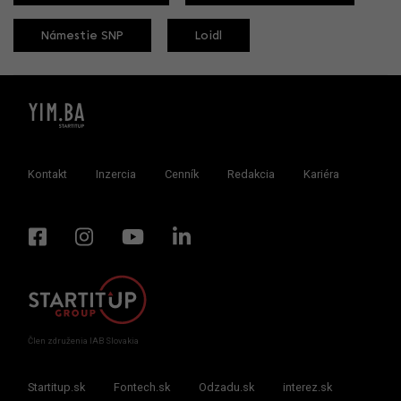
Námestie SNP
Loidl
Kontakt
Inzercia
Cenník
Redakcia
Kariéra
Člen združenia IAB Slovakia
Startitup.sk
Fontech.sk
Odzadu.sk
interez.sk