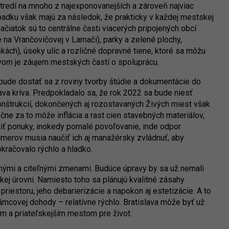
tredí na mnoho z najexponovanejších a zároveň najviac
adku však majú za následok, že prakticky v každej mestskej
ačiatok sú to centrálne časti viacerých pripojených obcí
e na Vrančovičovej v Lamači), parky a zelené plochy,
skách), úseky ulíc a rozličné dopravné tiene, ktoré sa môžu
avom je záujem mestských častí o spoluprácu.
bude dostať sa z roviny tvorby štúdie a dokumentácie do
lava kríva. Predpokladalo sa, že rok 2022 sa bude niesť
konštrukcií, dokončených aj rozostavaných Živých miest však
e za to môže inflácia a rast cien stavebných materiálov,
tiť ponuky, inokedy pomalé povoľovanie, inde odpor
ámerov musia naučiť ich aj manažérsky zvládnuť, aby
kračovalo rýchlo a hladko.
znými a citeľnými zmenami. Budúce úpravy by sa už nemali
zkej úrovni. Namiesto toho sa plánujú kvalitné zásahy
iestoru, jeho debarierizácie a napokon aj estetizácie. A to
mcovej dohody – relatívne rýchlo. Bratislava môže byť už
m a priateľskejším mestom pre život.