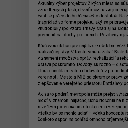
Aktuálny výber projektov Živých miest sa sús
zanedbaných plôch, desaťročia nezáujmu a úp
časti je práce do budúcna ešte dostatok. Na z
(napríklad vo forme projektu, aký sa pripravuj
vnútrobloky (po vzore Trnavy snáď aj na sídli
premeniť na plochy pre peších. Pozitívnym j
Kľúčovou úlohou pre najbližšie obdobie však 
realizačnej fázy. V tomto smere zatiaľ Bratis
v znamení množstva opráv, revitalizácií a re
ostáva poskromne. Dôvody sú rôzne – čiastočn
ktorá donútila mesto i dodávateľov prehodno
verejnosti. Mesto a MIB sa okrem prípravy z
zlepšovanie verejného priestoru Bratislavy po
Ak sa to podarí, metropola môže prejsť výra
niesť v znamení najlacnejšieho riešenia na ní
s veľkým potenciálom sfunkčnenia verejného pr
všetko by sa mohlo udiať – vďaka konceptu rá
čoskoro aspoň na pohľad omnoho príjemnejší