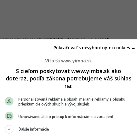
enomovaní slovenskí architekti, ktorí majú vo svojich
 ktoré získali prestížne ocenenia. Aj vďaka ich skúsenostiam
Pokračovať s nevyhnutnými cookies →
 obnovu verejných priestorov,“
hovorí Marek Harčarík, riaditeľ
lavy. Kritériom pri výbere bola kvalita predošlých realizácií,
Víta ťa www.yimba.sk
na prestížne ceny. Ateliéry predkladali maximálne štyri
S cieľom poskytovať www.yimba.sk ako
doteraz, podľa zákona potrebujeme váš súhlas
na:
 tímy spolupracovať počas najbližších štyroch rokov na
storov, obnove mestských parkov či budov. Mierka sa bude
jekty (dokumentácie) za desiatky tisíc eur. Podľa MIBu ide
Personalizovaná reklama a obsah, meranie reklamy a obsahu,
prieskum cieľových skupín a vývoj služieb
brej úrovni. Pri menších zadaniach budú tímy projekty
ažiť medzi sebou cenou. Pri komplexnejších víziách chce
Uchovávanie alebo prístup k informáciám na zariadení
hodnotné architektonické súťaže.
Ďalšie informácie
 priniesla konkrétne ovocie v podobe kvalitných štúdií.
o salónu
v Sade Janka Kráľa, revitalizáciu
horárne na Peknej