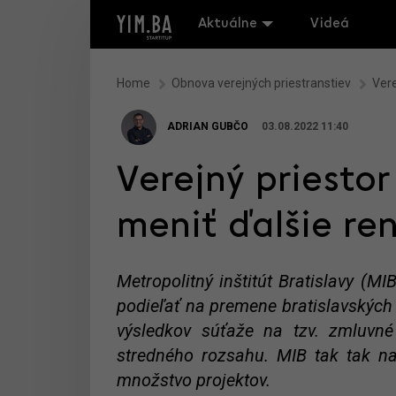
Aktuálne
Videá
Home
Obnova verejných priestranstiev
Vere
ADRIAN GUBČO
03.08.2022 11:40
Verejný priestor
meniť ďalšie re
Metropolitný inštitút Bratislavy (MI
podieľať na premene bratislavských 
výsledkov súťaže na tzv. zmluvné
stredného rozsahu. MIB tak tak na
množstvo projektov.