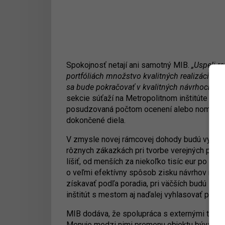
Spokojnosť netají ani samotný MIB.
„Uspeli r
portfóliách množstvo kvalitných realizácií, za
sa bude pokračovať v kvalitných návrhoch pre
sekcie súťaží na Metropolitnom inštitúte Bratis
posudzovaná počtom ocenení alebo nominácií 
dokončené diela.
V zmysle novej rámcovej dohody budú vybraté
rôznych zákazkách pri tvorbe verejných prie
líšiť, od menších za niekoľko tisíc eur po pro
o veľmi efektívny spôsob zisku návrhov na do
získavať podľa poradia, pri väčších budú súť
inštitút s mestom aj naďalej vyhlasovať plno
MIB dodáva, že spolupráca s externými tímami
Menuje medzi nimi
premenu objektu bývaléh