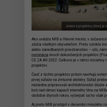
Jeden z projektov, ktorý je 
Ako uvádza MIB a Hlavné mesto, v súčasnosti 
slúžia všetkým obyvateľom. Preto vznikla ini
alebo zanedbaných priestranstiev – ulíc, nám
nominácia
dvoch dokončených projektov (Pozo
CE ZA AR 2022. Celkovo je v rámci iniciatívy
projektov.
Časť z týchto projektov pritom navrhujú extern
prvej súťaže na zmluvné ateliéry. Súťaž prebe
následne pripravovali architektonické štúdie 
boli nad rámec kapacít interného tímu na MIBe
obdobie štyroch rokov, vyčerpať sa ho však po
Aj preto MIB pristúpil v decembri minulého ro