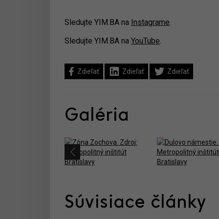
Sledujte YIM.BA na
Instagrame
.
Sledujte YIM.BA na
YouTube
.
Zdieľať
Zdieľať
Zdieľať
Galéria
Súvisiace články