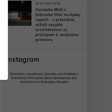
22.06.2026 13:30
Zastávka MHD v
Dúbravke hlási európsky
úspech - v prestížnej
súťaži zaujala
architektúrou aj
prístupom k verejnému
priestoru
Instagram
Informácie o projektoch, výstavbe a architektúre v
Bratislave | Information about development and
architecture in Bratislava, Slovakia