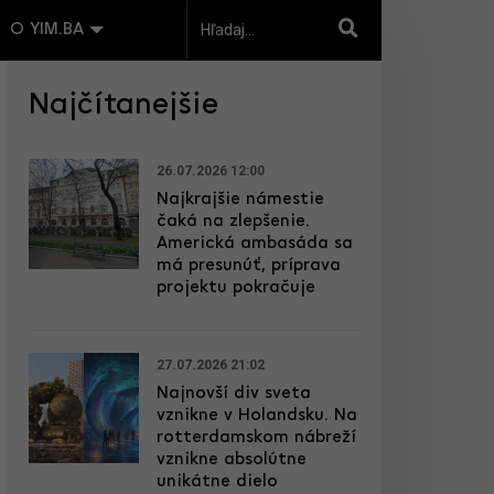
O YIM.BA
Najčítanejšie
26.07.2026 12:00
Najkrajšie námestie
čaká na zlepšenie.
Americká ambasáda sa
má presunúť, príprava
projektu pokračuje
27.07.2026 21:02
Najnovší div sveta
vznikne v Holandsku. Na
rotterdamskom nábreží
vznikne absolútne
unikátne dielo