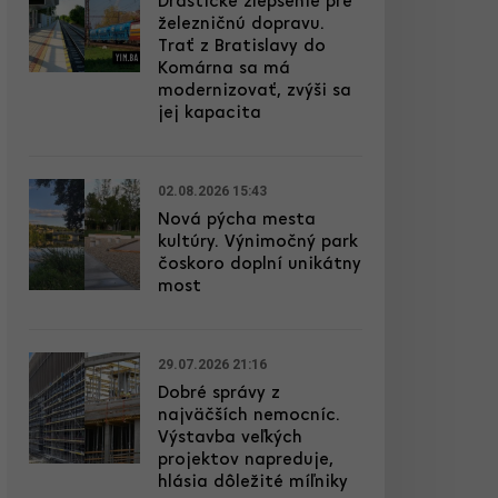
Drastické zlepšenie pre
železničnú dopravu.
Trať z Bratislavy do
Komárna sa má
modernizovať, zvýši sa
jej kapacita
02.08.2026 15:43
Nová pýcha mesta
kultúry. Výnimočný park
čoskoro doplní unikátny
most
29.07.2026 21:16
Dobré správy z
najväčších nemocníc.
Výstavba veľkých
projektov napreduje,
hlásia dôležité míľniky