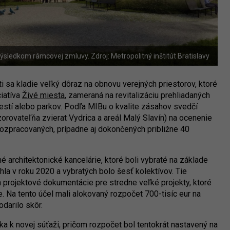
výsledkom rámcovej zmluvy. Zdroj: Metropolitný inštitút Bratislavy
sa kladie veľký dôraz na obnovu verejných priestorov, ktoré
ciatíva
Živé miesta
, zameraná na revitalizáciu prehliadaných
estí alebo parkov. Podľa MIBu o kvalite zásahov svedčí
rovateľňa zvierat Vydrica a areál Malý Slavín) na ocenenie
 rozpracovaných, prípadne aj dokončených približne 40
é architektonické kancelárie, ktoré boli vybraté na základe
hla v roku 2020 a vybratých bolo šesť kolektívov. Tie
a projektové dokumentácie pre stredne veľké projekty, ktoré
. Na tento účel mali alokovaný rozpočet 700-tisíc eur na
darilo skôr.
ka k novej súťaži, pričom rozpočet bol tentokrát nastavený na