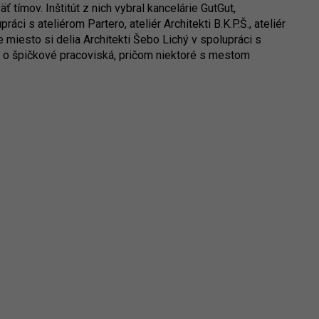
ť tímov. Inštitút z nich vybral kancelárie GutGut,
ci s ateliérom Partero, ateliér Architekti B.K.P.Š., ateliér
e miesto si delia Architekti Šebo Lichý v spolupráci s
 o špičkové pracoviská, pričom niektoré s mestom