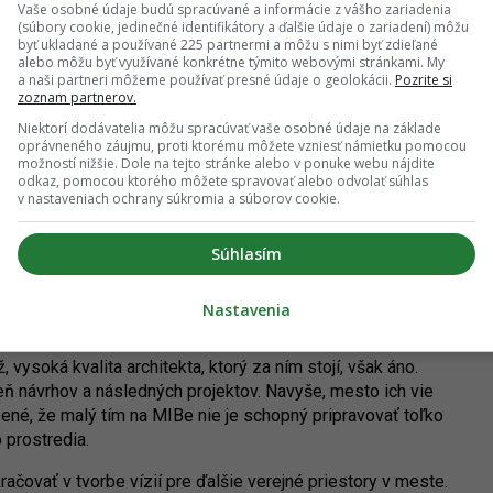
Vaše osobné údaje budú spracúvané a informácie z vášho zariadenia
úbravke alebo nový
park na Kazanskej ulici
vo Vrakuni.
(súbory cookie, jedinečné identifikátory a ďalšie údaje o zariadení) môžu
byť ukladané a používané 225 partnermi a môžu s nimi byť zdieľané
adiť úpravu „
zóny Zochova
“ a predovšetkým
Plató
alebo môžu byť využívané konkrétne týmito webovými stránkami. My
 os Staromestskej vo forme novej parkovej plochy. Realizácia
a naši partneri môžeme používať presné údaje o geolokácii.
Pozrite si
ších rokoch.
zoznam partnerov.
Niektorí dodávatelia môžu spracúvať vaše osobné údaje na základe
oprávneného záujmu, proti ktorému môžete vzniesť námietku pomocou
možností nižšie. Dole na tejto stránke alebo v ponuke webu nájdite
odkaz, pomocou ktorého môžete spravovať alebo odvolať súhlas
v nastaveniach ochrany súkromia a súborov cookie.
 rámcovej zmluvy - Zóna Zochova. Zdroj: Metropolitný
štitút Bratislavy
Súhlasím
Nastavenia
 a obstarávanie nových projektov takýmto spôsobom patrí
erejného priestoru Metropolitný inštitút zrealizoval. Nie na
 vysoká kvalita architekta, ktorý za ním stojí, však áno.
 návrhov a následných projektov. Navyše, mesto ich vie
zené, že malý tím na MIBe nie je schopný pripravovať toľko
 prostredia.
kračovať v tvorbe vízií pre ďalšie verejné priestory v meste.