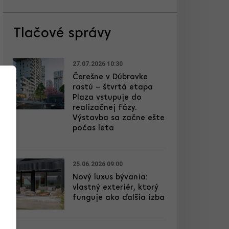
Tlačové správy
27.07.2026 10:30
Čerešne v Dúbravke
rastú – štvrtá etapa
Plaza vstupuje do
realizačnej fázy.
Výstavba sa začne ešte
počas leta
25.06.2026 09:00
Nový luxus bývania:
vlastný exteriér, ktorý
funguje ako ďalšia izba