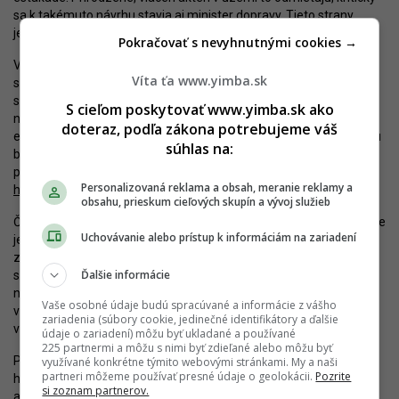
sa k takémuto návrhu stavia aj
minister dopravy
. Tieto strany
jednoznačne žiadajú plne zapustený variant.
Pokračovať s nevyhnutnými cookies →
V tejto chvíli je však predčasné špekulovať, kedy by Filiálka mohla
Víta ťa www.yimba.sk
skutočne vzniknúť. ŽSR síce rozbiehajú niekoľko projektov,
súvisiacich s modernizáciou bratislavského železničného uzla, no
S cieľom poskytovať www.yimba.sk ako
nie Filiálku, ktorá by bola v akejkoľvek verzii drahá a s otáznou
doteraz, podľa zákona potrebujeme váš
efektivitou vynaložených financií. V prípade zapusteného variantu
súhlas na:
by sa ale mohla aspoň čiastočne splatiť, pokiaľ by sa tým uvoľnil
priestor na povrchu pre development. V roku 2007 sa skutočne
Personalizovaná reklama a obsah, meranie reklamy a
hovorilo
o tom, že povrch bude urbanizovať spoločnosť J&T.
obsahu, prieskum cieľových skupín a vývoj služieb
Či je zmluva medzi ŽSR a J&T ešte platná a zámer aktuálny, mi nie
Uchovávanie alebo prístup k informáciám na zariadení
je známe. Takisto sa nemožno vyjadriť ani ku koncepcii prípadnej
zástavby, keďže úvahy o výstavbe sú dosť staré. Územný plán
Ďalšie informácie
s ňou však každopádne ráta, keďže na mieste Filiálky je
naplánovaná rozvojová plocha pre výstavbu občianskej
Vaše osobné údaje budú spracúvané a informácie z vášho
vybavenosti mestského a nadmestského významu aj bývania vo
zariadenia (súbory cookie, jedinečné identifikátory a ďalšie
viacpodlažných budovách.
údaje o zariadení) môžu byť ukladané a používané
225 partnermi a môžu s nimi byť zdieľané alebo môžu byť
Priznám sa, že o veľkej komerčnej výstavbe v tomto inak celkom
využívané konkrétne týmito webovými stránkami. My a naši
partneri môžeme používať presné údaje o geolokácii.
Pozrite
husto zastavanom území (minimálne medzi Trnavským mýtom
si zoznam partnerov.
a Jarošovou) nie som presvedčený. Namiesto toho by som