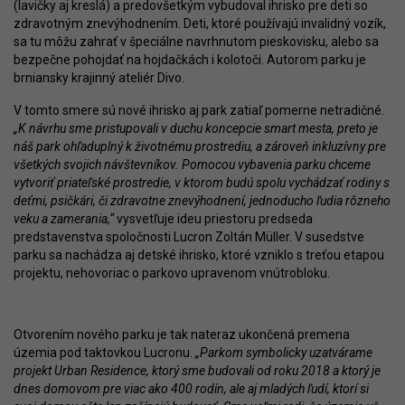
(lavičky aj kreslá) a predovšetkým vybudoval ihrisko pre deti so
zdravotným znevýhodnením. Deti, ktoré používajú invalidný vozík,
sa tu môžu zahrať v špeciálne navrhnutom pieskovisku, alebo sa
bezpečne pohojdať na hojdačkách i kolotoči. Autorom parku je
brniansky krajinný ateliér Divo.
V tomto smere sú nové ihrisko aj park zatiaľ pomerne netradičné.
„K návrhu sme pristupovali v duchu koncepcie smart mesta, preto je
náš park ohľaduplný k životnému prostrediu, a zároveň inkluzívny pre
všetkých svojich návštevníkov. Pomocou vybavenia parku chceme
vytvoriť priateľské prostredie, v ktorom budú spolu vychádzať rodiny s
deťmi, psičkári, či zdravotne znevýhodnení, jednoducho ľudia rôzneho
veku a zamerania,“
vysvetľuje ideu priestoru predseda
predstavenstva spoločnosti Lucron Zoltán Müller. V susedstve
parku sa nachádza aj detské ihrisko, ktoré vzniklo s treťou etapou
projektu, nehovoriac o parkovo upravenom vnútrobloku.
Otvorením nového parku je tak nateraz ukončená premena
územia pod taktovkou Lucronu.
„Parkom symbolicky uzatvárame
projekt Urban Residence, ktorý sme budovali od roku 2018 a ktorý je
dnes domovom pre viac ako 400 rodín, ale aj mladých ľudí, ktorí si