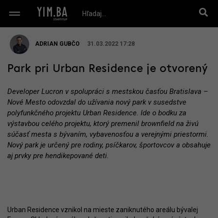
ADRIAN GUBČO
31.03.2022 17:28
Park pri Urban Residence je otvorený
Developer Lucron v spolupráci s mestskou časťou Bratislava –
Nové Mesto odovzdal do užívania nový park v susedstve
polyfunkčného projektu Urban Residence. Ide o bodku za
výstavbou celého projektu, ktorý premenil brownfield na živú
súčasť mesta s bývaním, vybavenosťou a verejnými priestormi.
Nový park je určený pre rodiny, psíčkarov, športovcov a obsahuje
aj prvky pre hendikepované deti.
Urban Residence vznikol na mieste zaniknutého areálu bývalej