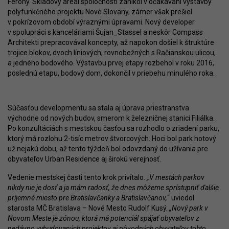
Ferony. Skladový areál spoločnosti zanikol v očakávaní výstavby
polyfunkčného projektu Nové Slovany, zámer však prešiel
v pokrízovom období výraznými úpravami. Nový developer
v spolupráci s kanceláriami Šujan_Stassel a neskôr Compass
Architekti prepracovával koncepty, až napokon došiel k štruktúre
trojice blokov, dvoch líniových, rovnobežných s Račianskou ulicou,
a jedného bodového. Výstavbu prvej etapy rozbehol v roku 2016,
poslednú etapu, bodový dom, dokončil v priebehu minulého roka.
Súčasťou developmentu sa stala aj úprava priestranstva
východne od nových budov, smerom k železničnej stanici Filiálka.
Po konzultáciách s mestskou časťou sa rozhodlo o zriadení parku,
ktorý má rozlohu 2-tisíc metrov štvorcových. Hoci bol park hotový
už nejakú dobu, až tento týždeň bol odovzdaný do užívania pre
obyvateľov Urban Residence aj širokú verejnosť.
Vedenie mestskej časti tento krok privítalo.
„V mestách parkov
nikdy nie je dosť a ja mám radosť, že dnes môžeme sprístupniť ďalšie
príjemné miesto pre Bratislavčanky a Bratislavčanov,
“ uviedol
starosta MČ Bratislava – Nové Mesto Rudolf Kusý.
„Nový park v
Novom Meste je zónou, ktorá má potenciál spájať obyvateľov z
nedávno vybudovaných projektov aj pôvodných obyvateľov tohto