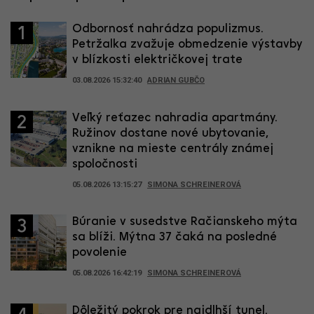
Odbornosť nahrádza populizmus.
1
Petržalka zvažuje obmedzenie výstavby
v blízkosti električkovej trate
03.08.2026 15:32:40
ADRIAN GUBČO
Veľký reťazec nahradia apartmány.
2
Ružinov dostane nové ubytovanie,
vznikne na mieste centrály známej
spoločnosti
05.08.2026 13:15:27
SIMONA SCHREINEROVÁ
Búranie v susedstve Račianskeho mýta
3
sa blíži. Mýtna 37 čaká na posledné
povolenie
05.08.2026 16:42:19
SIMONA SCHREINEROVÁ
Dôležitý pokrok pre najdlhší tunel.