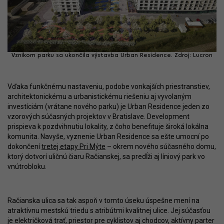
Vznikom parku sa ukončila výstavba Urban Residence. Zdroj: Lucron
Vďaka funkčnému nastaveniu, podobe vonkajších priestranstiev,
architektonickému a urbanistickému riešeniu aj vyvolaným
investíciám (vrátane nového parku) je Urban Residence jeden zo
vzorových súčasných projektov v Bratislave. Development
prispieva k pozdvihnutiu lokality, z čoho benefituje široká lokálna
komunita. Navyše, vyznenie Urban Residence sa ešte umocní po
dokončení
tretej etapy Pri Mýte
– okrem nového súčasného domu,
ktorý dotvorí uličnú čiaru Račianskej, sa predĺži aj líniový park vo
vnútrobloku.
Račianska ulica sa tak aspoň v tomto úseku úspešne mení na
atraktívnu mestskú triedu s atribútmi kvalitnej ulice. Jej súčasťou
je električková trať, priestor pre cyklistov aj chodcov, aktívny parter