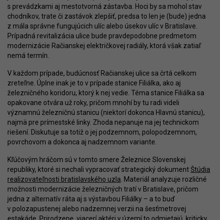
s prevádzkami aj mestotvorná zástavba. Hoci by sa mohol stav
chodníkov, trate či zastávok zlepšiť, predsa to len je (bude) jedna
z mála správne fungujúcich ulíc alebo úsekov ulíc v Bratislave.
Prípadná revitalizácia ulice bude pravdepodobne predmetom
modernizácie Račianskej električkovej radiály, ktorá však zatiaľ
nemá termín.
V každom prípade, budúcnosť Račianskej ulice sa črtá celkom
zreteľne. Úplne inak je to v prípade stanice Filiálka, ako aj
železničného koridoru, ktorý k nej vedie. Téma stanice Filiálka sa
opakovane otvára už roky, pričom mnohí by tu radi videli
významnú železničnú stanicu (niektorí dokonca Hlavnú stanicu),
najmä pre prímestské linky. Zhoda nepanuje na jej technickom
riešení. Diskutuje sa totiž o jej podzemnom, polopodzemnom,
povrchovom a dokonca aj nadzemnom variante.
Kľúčovým hráčom sú v tomto smere Železnice Slovenskej
republiky, ktoré si nechali vypracovať strategický dokument
Štúdia
realizovateľnosti bratislavského uzla
. Materiál analyzuje rozličné
možnosti modernizácie železničných tratí v Bratislave, pričom
jedna z alternatív ráta aj s výstavbou Filiálky – a to buď
v polozapustenej alebo nadzemnej verzii na šesťmetrovej
estakáde. Prirodzene, viacerí aktéri v území to odmietajú, kriticky