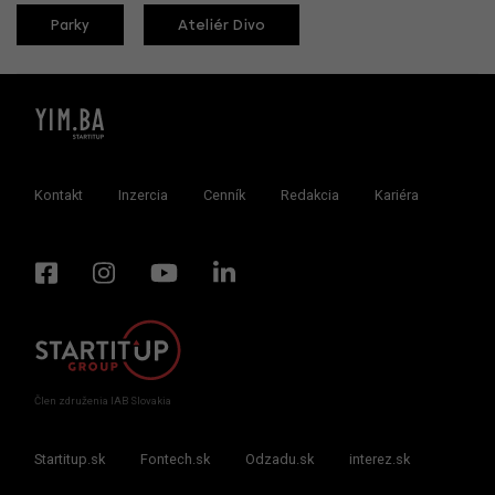
Parky
Ateliér Divo
Kontakt
Inzercia
Cenník
Redakcia
Kariéra
Člen združenia IAB Slovakia
Startitup.sk
Fontech.sk
Odzadu.sk
interez.sk