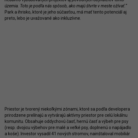
územia. Toto je podľa nás spôsob, ako majú štvrte v meste ožívať.“
Park a ihrisko, ktoré je jeho súčasťou, má mať tento potenciál aj
preto, lebo je uvažované ako inkluzívne.
Priestor je tvorený niekoľkými zónami, ktoré sa podľa developera
prirodzene prelínajú a vytvárajú aktívny priestor pre celú lokálnu
komunitu. Obsahuje oddychovú časť, hernú časť a výbeh pre psy
(resp. dvojicu výbehov pre malé a veľké psy, doplnenú o napájadlo
a koše). Investor vysadil 41 nových stromov, nainštaloval mobiliár