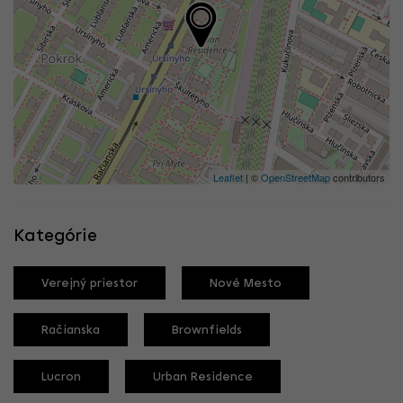
Leaflet
| ©
OpenStreetMap
contributors
Kategórie
Verejný priestor
Nové Mesto
Račianska
Brownfields
Lucron
Urban Residence