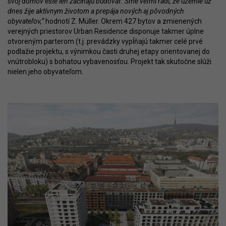
svoj domov ešte len začínajú budovať. Sme veľmi radi, že územie už
dnes žije aktívnym životom a prepája nových aj pôvodných
obyvateľov,“
hodnotí Z. Müller. Okrem 427 bytov a zmienených
verejných priestorov Urban Residence disponuje takmer úplne
otvoreným parterom (t.j. prevádzky vypĺňajú takmer celé prvé
podlažie projektu, s výnimkou časti druhej etapy orientovanej do
vnútrobloku) s bohatou vybavenosťou. Projekt tak skutočne slúži
nielen jeho obyvateľom.