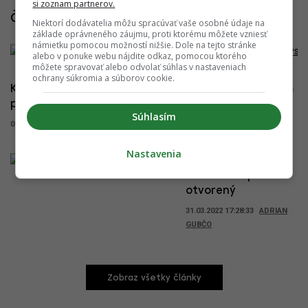
si zoznam partnerov.
Články k projektu
Niektorí dodávatelia môžu spracúvať vaše osobné údaje na
základe oprávneného záujmu, proti ktorému môžete vzniesť
námietku pomocou možností nižšie. Dole na tejto stránke
alebo v ponuke webu nájdite odkaz, pomocou ktorého
môžete spravovať alebo odvolať súhlas v nastaveniach
ochrany súkromia a súborov cookie.
Kus dobrého mesta. Urban Residence je príkladom
pre bratislavské projekty (VIDEO)
Súhlasím
07.11.2022 18:04:00
ADRIAN GUBČO
Nastavenia
Park pri Urban
Residence je
otvorený
31.03.2022 17:28:33
ADRIAN
GUBČO
Zobraz všetky články