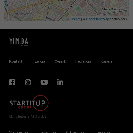
Leaflet
| ©
OpenStreetMap
contributors
Kontakt
Inzercia
Cenník
Redakcia
Kariéra
Člen združenia IAB Slovakia
Startitup.sk
Fontech.sk
Odzadu.sk
interez.sk