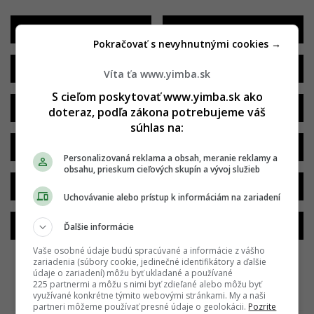
19.12.2021
25.04.2021
Pokračovať s nevyhnutnými cookies →
20.12.2020
28.06.2020
Víta ťa www.yimba.sk
S cieľom poskytovať www.yimba.sk ako
02.02.2020
19.01.2020
doteraz, podľa zákona potrebujeme váš
súhlas na:
03.11.2019
28.07.2019
Personalizovaná reklama a obsah, meranie reklamy a
obsahu, prieskum cieľových skupín a vývoj služieb
19.04.2019
06.10.2018
Uchovávanie alebo prístup k informáciám na zariadení
17.07.2018
03.04.2018
Ďalšie informácie
Vaše osobné údaje budú spracúvané a informácie z vášho
zariadenia (súbory cookie, jedinečné identifikátory a ďalšie
údaje o zariadení) môžu byť ukladané a používané
Všetky fotografie
225 partnermi a môžu s nimi byť zdieľané alebo môžu byť
využívané konkrétne týmito webovými stránkami. My a naši
partneri môžeme používať presné údaje o geolokácii.
Pozrite