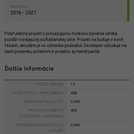
REALIZÁCIA
2016 - 2021
Polyfunkčný projekt s prevažujúcou funkciou bývania vzniká
pozdĺž rozvíjajúcej sa Račianskej ulice. Projekt sa buduje v troch
fázach, aktuálne je vo výstavbe posledná. Developer vybuduje na
časti pozemku priľahlom k projektu aj menší parčík.
Ďalšie informácie
POČET PODLAŽÍ
12
POČET BYTOV / APARTMÁNOV
438
2
VÝMERA RETAILU (V M
)
3.300
PARKOVACIE MIESTA
460
(PODZEMNÉ / NADZEMNÉ)
PRIEMERNÁ CENA BYTOV (V
2.600
2
EUR/M
)