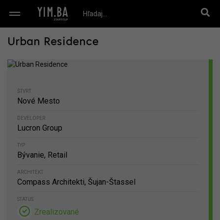
Urban Residence
ŠTVRŤ
Nové Mesto
DEVELOPER
Lucron Group
TYP
Bývanie, Retail
ARCHITEKT
Compass Architekti, Šujan-Štassel
STATUS
Zrealizované