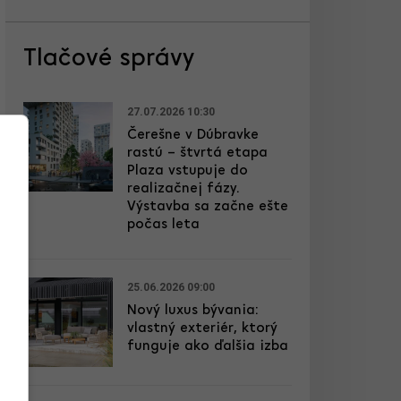
Tlačové správy
27.07.2026 10:30
Čerešne v Dúbravke
rastú – štvrtá etapa
Plaza vstupuje do
realizačnej fázy.
Výstavba sa začne ešte
počas leta
25.06.2026 09:00
Nový luxus bývania:
vlastný exteriér, ktorý
funguje ako ďalšia izba