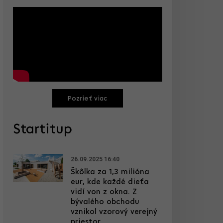
Pozrieť viac
Startitup
26.09.2025 16:40
Škôlka za 1,3 milióna
eur, kde každé dieťa
vidí von z okna. Z
bývalého obchodu
vznikol vzorový verejný
priestor