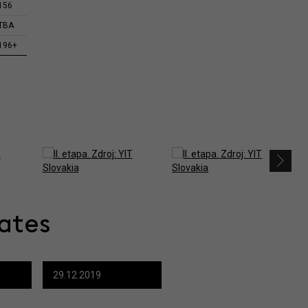
156
TBA
196+
ates
29.12.2019