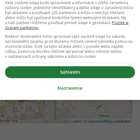
Vaše osobné údaje budú spracúvané a informácie z vášho zariadenia
(súbory cookie, jedinečné identifikátory a ďalšie údaje o zariadení) môžu
byť ukladané a používané 225 partnermi a môžu s nimi byť zdieľané
alebo môžu byť využívané konkrétne týmito webovými stránkami. My
a naši partneri môžeme používať presné údaje o geolokácii.
Pozrite si
zoznam partnerov.
Niektorí dodávatelia môžu spracúvať vaše osobné údaje na základe
oprávneného záujmu, proti ktorému môžete vzniesť námietku pomocou
možností nižšie. Dole na tejto stránke alebo v ponuke webu nájdite
odkaz, pomocou ktorého môžete spravovať alebo odvolať súhlas
v nastaveniach ochrany súkromia a súborov cookie.
Súhlasím
Nastavenia
Leaflet
| ©
OpenStreetMap
contributors