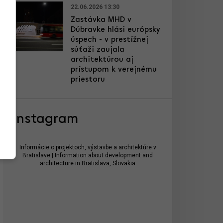
22.06.2026 13:30
Zastávka MHD v
Dúbravke hlási európsky
úspech - v prestížnej
súťaži zaujala
architektúrou aj
prístupom k verejnému
priestoru
Instagram
Informácie o projektoch, výstavbe a architektúre v
Bratislave | Information about development and
architecture in Bratislava, Slovakia