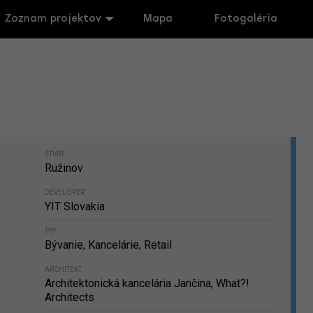
Zoznam projektov
Mapa
Fotogaléria
ŠTVRŤ
Ružinov
DEVELOPER
YIT Slovakia
TYP
Bývanie, Kancelárie, Retail
ARCHITEKT
Architektonická kancelária Jančina, What?!
Architects