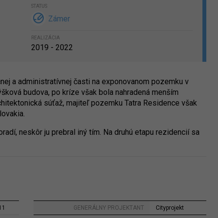
STATUS
Zámer
REALIZÁCIA
2019 - 2022
čnej a administratívnej časti na exponovanom pozemku v
ýšková budova, po kríze však bola nahradená menším
chitektonická súťaž, majiteľ pozemku Tatra Residence však
lovakia.
radí, neskôr ju prebral iný tím. Na druhú etapu rezidencií sa
11
GENERÁLNY PROJEKTANT
Cityprojekt