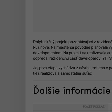
Polyfunkčný projekt pozostávajúci z reziden
Ružinove. Na mieste sa pôvodne plánovala v
developmentom. Na projekt sa realizovala ar
odpredal rezidenčnú časť developerovi YIT S
Jej prvá etapa vychádza z návrhu tretieho v po
tiež realizovala samostatná súťaž.
Ďalšie informácie
POČET PODLAŽÍ