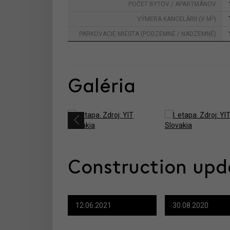
POČET BYTOV / APARTMÁNOV
2
VÝMERA KANCELÁRII (V M
)
PARKOVACIE MIESTA (PODZEMNÉ / NADZEMNÉ)
Galéria
Construction upd
12.06.2021
30.08.2020