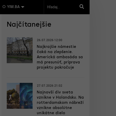
O YIM.BA
Najčítanejšie
26.07.2026 12:00
Najkrajšie námestie
čaká na zlepšenie.
Americká ambasáda sa
má presunúť, príprava
projektu pokračuje
27.07.2026 21:02
Najnovší div sveta
vznikne v Holandsku. Na
rotterdamskom nábreží
vznikne absolútne
unikátne dielo