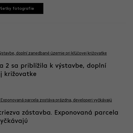
Všetky fotografie
2 sa priblížila k výstavbe, doplní
j križovatke
 triezva zástavba. Exponovaná parcela
vyčkávajú