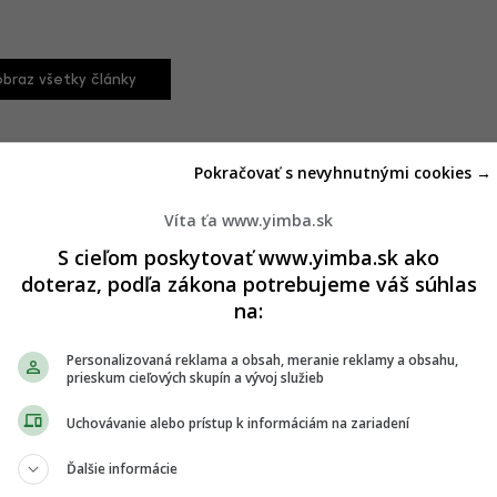
braz všetky články
Pokračovať s nevyhnutnými cookies →
Víta ťa www.yimba.sk
S cieľom poskytovať www.yimba.sk ako
doteraz, podľa zákona potrebujeme váš súhlas
emné rozhodnutie
na:
Personalizovaná reklama a obsah, meranie reklamy a obsahu,
prieskum cieľových skupín a vývoj služieb
Uchovávanie alebo prístup k informáciám na zariadení
Ďalšie informácie