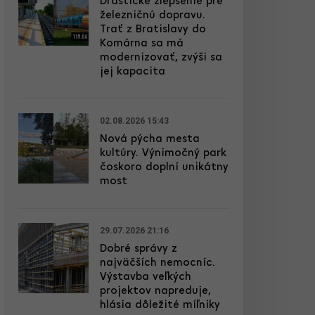
Drastické zlepšenie pre
železničnú dopravu.
Trať z Bratislavy do
Komárna sa má
modernizovať, zvýši sa
jej kapacita
02.08.2026 15:43
Nová pýcha mesta
kultúry. Výnimočný park
čoskoro doplní unikátny
most
29.07.2026 21:16
Dobré správy z
najväčších nemocníc.
Výstavba veľkých
projektov napreduje,
hlásia dôležité míľniky