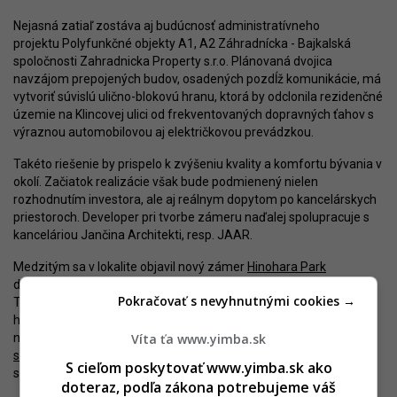
Nejasná zatiaľ zostáva aj budúcnosť administratívneho
projektu Polyfunkčné objekty A1, A2 Záhradnícka - Bajkalská
spoločnosti Zahradnicka Property s.r.o. Plánovaná dvojica
navzájom prepojených budov, osadených pozdĺž komunikácie, má
vytvoriť súvislú ulično-blokovú hranu, ktorá by odclonila rezidenčné
územie na Klincovej ulici od frekventovaných dopravných ťahov s
výraznou automobilovou aj električkovou prevádzkou.
Takéto riešenie by prispelo k zvýšeniu kvality a komfortu bývania v
okolí. Začiatok realizácie však bude podmienený nielen
rozhodnutím investora, ale aj reálnym dopytom po kancelárskych
priestoroch. Developer pri tvorbe zámeru naďalej spolupracuje s
kanceláriou Jančina Architekti, resp. JAAR.
Medzitým sa v lokalite objavil nový zámer
Hinohara Park
developera ISI Real Estate, blízkeho podnikateľovi Matúšovi
Pokračovať s nevyhnutnými cookies →
Trajterovi. Nový development má pozostávať z bytového domu,
hotela a prevádzok občianskej vybavenosti. Projekt je rozdelený
Víta ťa www.yimba.sk
na tri etapy, pričom prvá a druhá už získali
súhlasné záväzné
stanovisko mesta
. Tieto etapy zahŕňajú bytový dom a hotel,
S cieľom poskytovať www.yimba.sk ako
situované nad dvojpodlažným suterénom s podzemnou garážou.
doteraz, podľa zákona potrebujeme váš