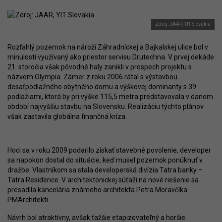
Zdroj: JAAR, YIT Slovakia
Rozľahlý pozemok na nároží Záhradníckej a Bajkalskej ulice bol v
minulosti využívaný ako priestor servisu Drutechna. V prvej dekáde
21. storočia však pôvodné haly zanikli v prospech projektu s
názvom Olympia. Zámer z roku 2006 rátal s výstavbou
desaťpodlažného obytného domu a výškovej dominanty s 39
podlažiami, ktorá by pri výške 115,5 metra predstavovala v danom
období najvyššiu stavbu na Slovensku. Realizáciu týchto plánov
však zastavila globálna finančná kríza.
Hoci sa v roku 2009 podarilo získať stavebné povolenie, developer
sa napokon dostal do situácie, keď musel pozemok ponúknuť v
dražbe. Vlastníkom sa stala developerská divízia Tatra banky –
Tatra Residence. V architektonickej súťaži na nové riešenie sa
presadila kancelária známeho architekta Petra Moravčíka
PMArchitekti.
Návrh bol atraktívny, avšak ťažšie etapizovateľný a horšie