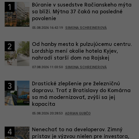
Búranie v susedstve Račianskeho mýta
1
sa blíži. Mýtna 37 čaká na posledné
povolenie
05.08.2026 16:42:19
SIMONA SCHREINEROVÁ
Od hanby mesta k pulzujúcemu centru.
2
Lordship mení okolie hotela Kyjev,
nahradí starší dom na Rajskej
07.08.2026 11:03:50
SIMONA SCHREINEROVÁ
Drastické zlepšenie pre železničnú
3
dopravu. Trať z Bratislavy do Komárna
sa má modernizovať, zvýši sa jej
kapacita
05.08.2026 20:28:53
ADRIAN GUBČO
Nenechať to na developerov. Zimný
4
prístav je výzvou nielen pre investora,