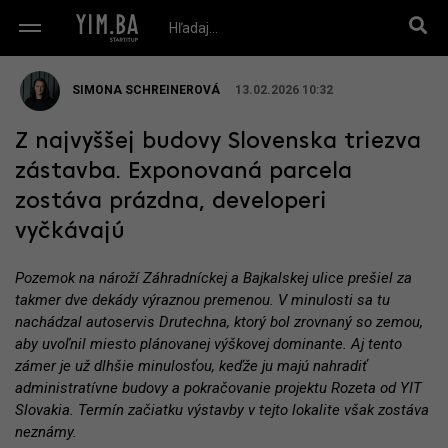
SIMONA SCHREINEROVÁ
13.02.2026 10:32
Z najvyššej budovy Slovenska triezva
zástavba. Exponovaná parcela
zostáva prázdna, developeri
vyčkávajú
Pozemok na nároží Záhradníckej a Bajkalskej ulice prešiel za
takmer dve dekády výraznou premenou. V minulosti sa tu
nachádzal autoservis Drutechna, ktorý bol zrovnaný so zemou,
aby uvoľnil miesto plánovanej výškovej dominante. Aj tento
zámer je už dlhšie minulosťou, keďže ju majú nahradiť
administratívne budovy a pokračovanie projektu Rozeta od YIT
Slovakia. Termín začiatku výstavby v tejto lokalite však zostáva
neznámy.