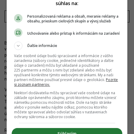
súhlas na:
Personalizovaná reklama a obsah, meranie reklamy a
obsahu, prieskum cieľových skupín a vývoj služieb
Hinohara Park. Zdroj: A1 Architecture
Uchovávanie alebo prístup k informáciám na zariadení
Bytový dom bude mať na prízemí päť prevádzok občianskej
Ďalšie informácie
vybavenosti a priestor pre odpadové hospodárstvo. Na vyšších
podlažiach vznikne spolu 71 bytov. Hotel bude mať na prízemí
Vaše osobné údaje budú spracúvané a informácie z vášho
zariadenia (súbory cookie, jedinečné identifikátory a ďalšie
recepciu, reštauráciu a zázemie, na druhom podlaží verejne
údaje o zariadení) môžu byť ukladané a používané
prístupné priestory a od tretieho po 31. nadzemné podlažie 242
225 partnermi a môžu s nimi byť zdieľané alebo môžu byť
hotelových izieb. Výška bytového domu dosiahne približne 34
využívané konkrétne týmito webovými stránkami. My a naši
metrov, hotel presiahne 102 metrov.
partneri môžeme používať presné údaje o geolokácii.
Pozrite
si zoznam partnerov.
V podzemných garážach je navrhnutých 398 parkovacích miest
Niektorí dodávatelia môžu spracúvať vaše osobné údaje na
vrátane rezervy pre verejnosť, počíta sa aj s parkovaním bicyklov.
základe oprávneného záujmu, proti ktorému môžete vzniesť
Tretia etapa si vyžiada zmenu územného plánu. Autormi projektu
námietku pomocou možností nižšie. Dole na tejto stránke
alebo v ponuke webu nájdite odkaz, pomocou ktorého
sú FOAM ateliér a A1 Architecture. Zámer sa zatiaľ nachádza v
môžete spravovať alebo odvolať súhlas v nastaveniach
úvodnej fáze povoľovania, detailné vizualizácie majú pribudnúť
ochrany súkromia a súborov cookie.
neskôr.
Realizácia plánovaných zámerov má potenciál zhodnotiť doteraz
Súhlasím