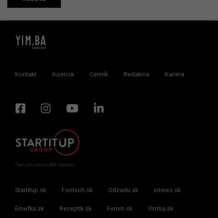
Kontakt
Inzercia
Cenník
Redakcia
Kariéra
Člen združenia IAB Slovakia
Startitup.sk
Fontech.sk
Odzadu.sk
interez.sk
Emefka.sk
Receptik.sk
Femm.sk
Yimba.sk