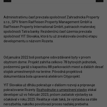
Administratívnu časť prevzala spoločnosť Zahradnicka Property
s.r.o., SPV firiem Raiffeisen Property Management GmbH a
Raiffeisen Property International GmbH, patriacich materskej
spoločnosti Tatra banky. Rezidenčnú časť územia prevzala
spoločnosť YIT Slovakia, ktorá tu už zrealizovala úvodnú etapu
developmentu s názvom Rozeta.
Od januára 2022 boli postupne odovzdávané byty v prvom
obytnom dome. Projekt zahŕňa celkovo 78 bytových jednotiek,
podzemnú garáž s kapacitou 88 parkovacích miest a ďalších desať
stojísk umiestnených na teréne. Pôvodná projektová
dokumentácia bola upravená ateliérom Cityprojekt.
YIT Slovakia už dlhšiu pokračuje v ďalšom rozvoji a pripravuje
pokračovanie Rozety.
Rozhodnutie o umiestnení stavby
získal
developer už vo februári 2023, pričom začiatok výstavby sa
očakával v roku 2025. Realita je však taká, že výstavba sa stále
nerozbehla, nakoľko povoľovací proces naďalej prebieha.