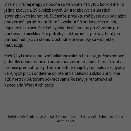
V rámci druhej etapy sa počíta so vznikom 71 bytov, konkrétne 12
jednoizbových, 29 dvojizbových, 24 trojizbových a šiestich
štvorizbových jednotiek. Súčasťou projektu má byť aj dvojpodlažná
podzemná garáž. V garáži má vzniknúť 98 parkovacích miest,
doplnených o pivničné kobky, skladové priestory a zázemie pre
parkovanie bicyklov. Pre potreby elektromobility je navrhnutých
pätnásť nabíjacích staníc. Obchodné prevádzky sa v objekte
neuvažujú.
Každý byt má disponovať balkónom alebo terasou, pričom bytové
jednotky umiestnené na prvom nadzemnom podlaží majú mať aj
menšie predzáhradky. Tieto priestory majú byť od poloverejných a
verejných plôch oddelené oplotením s celkovou dĺžkou približne
120 metrov. Autorom pokračovania Rozety je renomovaná
kancelária What Architects.
Polyfunkčné objekty A1, A2 Záhradnícka - Bajkalská. Zdroj: Jančina
Architekti