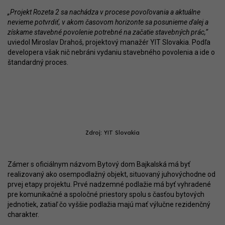
„Projekt Rozeta 2 sa nachádza v procese povoľovania a aktuálne
nevieme potvrdiť, v akom časovom horizonte sa posunieme ďalej a
získame stavebné povolenie potrebné na začatie stavebných prác,“
uviedol Miroslav Drahoš, projektový manažér YIT Slovakia. Podľa
developera však nič nebráni vydaniu stavebného povolenia a ide o
štandardný proces.
Zdroj: YIT Slovakia
Zámer s oficiálnym názvom Bytový dom Bajkalská má byť
realizovaný ako osempodlažný objekt, situovaný juhovýchodne od
prvej etapy projektu. Prvé nadzemné podlažie má byť vyhradené
pre komunikačné a spoločné priestory spolu s časťou bytových
jednotiek, zatiaľ čo vyššie podlažia majú mať výlučne rezidenčný
charakter.