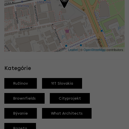
Leaflet
| ©
OpenStreetMap
contributors
Kategórie
Ružinov
YIT Slovakia
Brownfields
Cityprojekt
Bývanie
What Architects
Rozeta