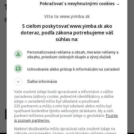
Pokračovať s nevyhnutnými cookies →
12.06.2021
Víta ťa www.yimba.sk
Rozeta
S cieľom poskytovať www.yimba.sk ako
doteraz, podľa zákona potrebujeme váš
súhlas na:
Personalizovaná reklama a obsah, meranie reklamy a
obsahu, prieskum cieľových skupín a vývoj služieb
Uchovávanie alebo prístup k informáciám na zariadení
Ďalšie informácie
Vaše osobné údaje budú spracúvané a informácie z vášho
zariadenia (súbory cookie, jedinečné identifikátory a ďalšie
údaje o zariadení) môžu byť ukladané a používané
225 partnermi a môžu s nimi byť zdieľané alebo môžu byť
využívané konkrétne týmito webovými stránkami. My a naši
1
partneri môžeme používať presné údaje o geolokácii.
Pozrite
si zoznam partnerov.
Niektorí dodávatelia môžu spracúvať vaše osobné údaje na
základe oprávneného záujmu, proti ktorému môžete vzniesť