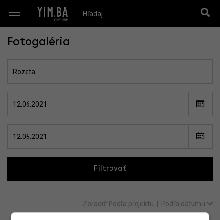
Fotogaléria
Filtrovať
Zoradiť:
Podľa projektu
|
Podľa dátumu