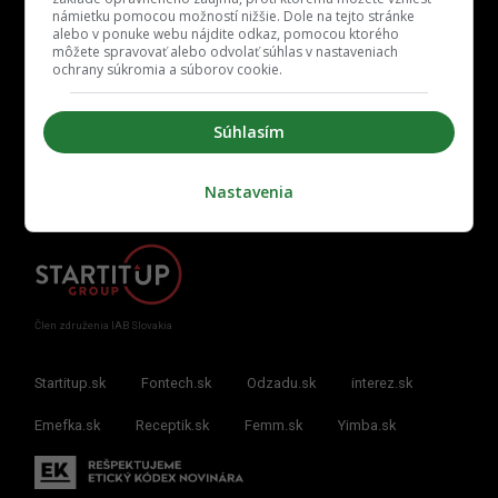
námietku pomocou možností nižšie. Dole na tejto stránke
alebo v ponuke webu nájdite odkaz, pomocou ktorého
môžete spravovať alebo odvolať súhlas v nastaveniach
ochrany súkromia a súborov cookie.
Kontakt
Inzercia
Cenník
Redakcia
Kariéra
Súhlasím
Nastavenia
Člen združenia IAB Slovakia
Startitup.sk
Fontech.sk
Odzadu.sk
interez.sk
Emefka.sk
Receptik.sk
Femm.sk
Yimba.sk