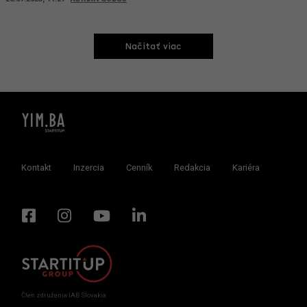
Načitať viac
Kontakt
Inzercia
Cenník
Redakcia
Kariéra
Člen združenia IAB Slovakia