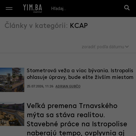
Články v kategórii:
KCAP
zoradiť:
podľa dátumu
Stometrová veža a viac bývania. Istropolis
ohlasuje úpravy, bude ešte živším miestom
25.07.2026, 11:26
ADRIAN GUBČO
Veľká premena Trnavského
mýta sa stáva realitou.
Stavebné práce na Istropolise
naberajú tempo, ovplyvnia aj