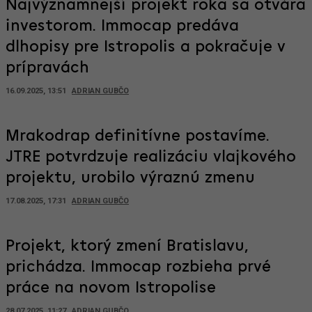
Najvýznamnejší projekt roka sa otvára
investorom. Immocap predáva
dlhopisy pre Istropolis a pokračuje v
prípravách
16.09.2025, 13:51
ADRIAN GUBČO
Mrakodrap definitívne postavíme.
JTRE potvrdzuje realizáciu vlajkového
projektu, urobilo výraznú zmenu
17.08.2025, 17:31
ADRIAN GUBČO
Projekt, ktorý zmení Bratislavu,
prichádza. Immocap rozbieha prvé
práce na novom Istropolise
28.07.2025, 11:27
ADRIAN GUBČO