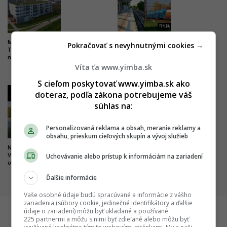
Milióny do vyššieho vzdelania.
Drastické zlepšenie pre
Pokračovať s nevyhnutnými cookies →
Trenčín chce byť univerzitným
železničnú dopravu. Trať z
mestom, buduje nový kampus
Bratislavy do Komárna sa má
Víta ťa www.yimba.sk
modernizovať, zvýši sa jej
kapacita
S cieľom poskytovať www.yimba.sk ako
3
4
doteraz, podľa zákona potrebujeme váš
súhlas na:
Personalizovaná reklama a obsah, meranie reklamy a
obsahu, prieskum cieľových skupín a vývoj služieb
Nová pýcha mesta kultúry.
Dobré správy z najväčších
Uchovávanie alebo prístup k informáciám na zariadení
Výnimočný park čoskoro doplní
nemocníc. Výstavba veľkých
unikátny most
projektov napreduje, hlásia
dôležité míľniky
Ďalšie informácie
Vaše osobné údaje budú spracúvané a informácie z vášho
zariadenia (súbory cookie, jedinečné identifikátory a ďalšie
údaje o zariadení) môžu byť ukladané a používané
225 partnermi a môžu s nimi byť zdieľané alebo môžu byť