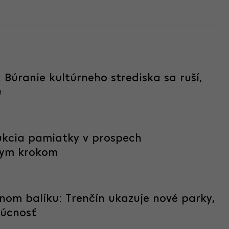
 Búranie kultúrneho strediska sa ruší,
u
ukcia pamiatky v prospech
nym krokom
dnom balíku: Trenčín ukazuje nové parky,
dúcnosť