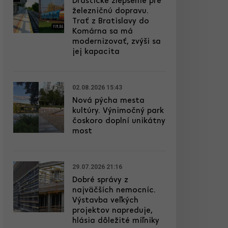
Drastické zlepšenie pre
železničnú dopravu.
Trať z Bratislavy do
Komárna sa má
modernizovať, zvýši sa
jej kapacita
02.08.2026 15:43
Nová pýcha mesta
kultúry. Výnimočný park
čoskoro doplní unikátny
most
29.07.2026 21:16
Dobré správy z
najväčších nemocníc.
Výstavba veľkých
projektov napreduje,
hlásia dôležité míľniky