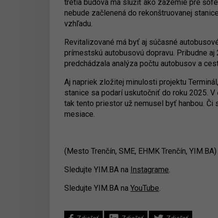
tretia budova má slúžiť ako zázemie pre šofér
nebude začlenená do rekonštruovanej stanice.
vzhľadu.
Revitalizované má byť aj súčasné autobusové
prímestskú autobusovú dopravu. Pribudne aj 
predchádzala analýza počtu autobusov a ces
Aj napriek zložitej minulosti projektu Terminá
stanice sa podarí uskutočniť do roku 2025. 
tak tento priestor už nemusel byť hanbou. Či 
mesiace.
(Mesto Trenčín, SME, EHMK Trenčín, YIM.BA)
Sledujte YIM.BA na
Instagrame
.
Sledujte YIM.BA na
YouTube
.