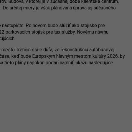
ov. Budova, v ktorej je v súčasnej dobe klientske centrum,
 Do určitej miery je však plánovaná úprava jej súčasného
 nástupište. Po novom bude slúžiť ako stojisko pre
22 parkovacích stojísk pre taxislužby. Novému návrhu
tujúcich.
l, mesto Trenčín stále dúfa, že rekonštrukciu autobusovej
V čase, keď bude Európskym hlavným mestom kultúry 2026, by
sa tieto plány napokon podarí naplniť, ukážu nasledujúce