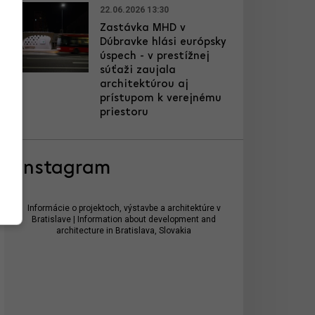
22.06.2026 13:30
Zastávka MHD v
Dúbravke hlási európsky
úspech - v prestížnej
súťaži zaujala
architektúrou aj
prístupom k verejnému
priestoru
Instagram
Informácie o projektoch, výstavbe a architektúre v
Bratislave | Information about development and
architecture in Bratislava, Slovakia