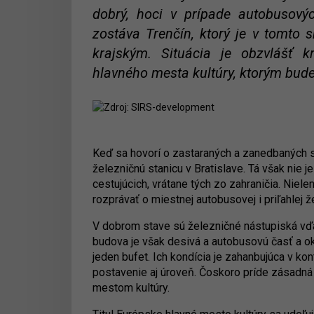
dobrý, hoci v prípade autobusový
zostáva Trenčín, ktorý je v tomto 
krajským. Situácia je obzvlášť k
hlavného mesta kultúry, ktorým bud
Keď sa hovorí o zastaraných a zanedbaných sl
železničnú stanicu v Bratislave. Tá však nie 
cestujúcich, vrátane tých zo zahraničia. Niel
rozprávať o miestnej autobusovej i priľahlej že
V dobrom stave sú železničné nástupiská vďa
budova je však desivá a autobusovú časť a ok
jeden bufet. Ich kondícia je zahanbujúca v kon
postavenie aj úroveň. Čoskoro príde zásadn
mestom kultúry.