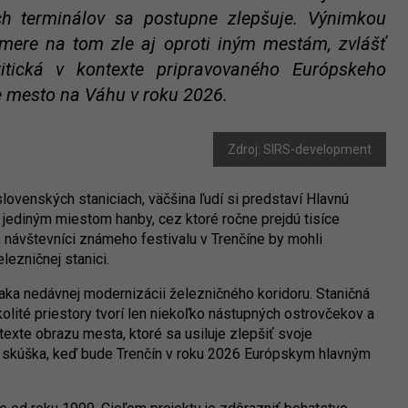
ch terminálov sa postupne zlepšuje. Výnimkou
smere na tom zle aj oproti iným mestám, zvlášť
ritická v kontexte pripravovaného Európskeho
e mesto na Váhu v roku 2026.
Zdroj: SIRS-development
ovenských staniciach, väčšina ľudí si predstaví Hlavnú
je jediným miestom hanby, cez ktoré ročne prejdú tisíce
en návštevníci známeho festivalu v Trenčíne by mohli
lezničnej stanici.
ka nedávnej modernizácii železničného koridoru. Staničná
olité priestory tvorí len niekoľko nástupných ostrovčekov a
texte obrazu mesta, ktoré sa usiluje zlepšiť svoje
á skúška, keď bude Trenčín v roku 2026 Európskym hlavným