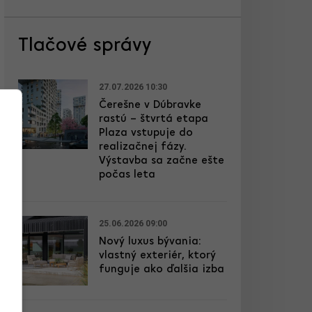
Tlačové správy
27.07.2026 10:30
Čerešne v Dúbravke
rastú – štvrtá etapa
Plaza vstupuje do
realizačnej fázy.
Výstavba sa začne ešte
počas leta
25.06.2026 09:00
Nový luxus bývania:
vlastný exteriér, ktorý
funguje ako ďalšia izba