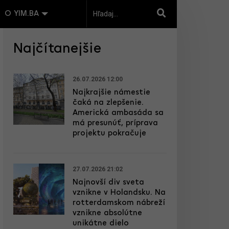
O YIM.BA
Najčítanejšie
26.07.2026 12:00
Najkrajšie námestie
čaká na zlepšenie.
Americká ambasáda sa
má presunúť, príprava
projektu pokračuje
27.07.2026 21:02
Najnovší div sveta
vznikne v Holandsku. Na
rotterdamskom nábreží
vznikne absolútne
unikátne dielo