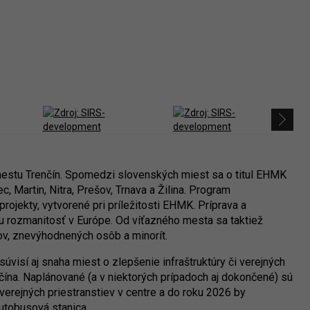
 mestu Trenčín. Spomedzi slovenských miest sa o titul EHMK
, Martin, Nitra, Prešov, Trnava a Žilina. Program
ojekty, vytvorené pri príležitosti EHMK. Príprava a
rnu rozmanitosť v Európe. Od víťazného mesta sa taktiež
ov, znevýhodnených osôb a minorít.
úvisí aj snaha miest o zlepšenie infraštruktúry či verejných
enčína. Naplánované (a v niektorých prípadoch aj dokončené) sú
 verejných priestranstiev v centre a do roku 2026 by
autobusová stanica.