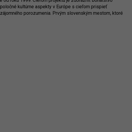
je od roku 1999. Cieľom projektu je zdôrazniť bohatstvo
 spoločné kultúrne aspekty v Európe s cieľom prispieť
u vzájomného porozumenia. Prvým slovenským mestom, ktoré