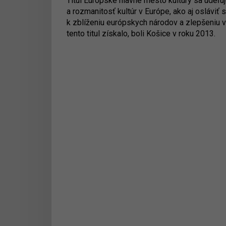
Titul Európske hlavné mesto kultúry sa udeľu
a rozmanitosť kultúr v Európe, ako aj osláviť
k zblíženiu európskych národov a zlepšeni
tento titul získalo, boli Košice v roku 2013.