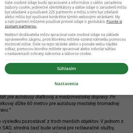
 Development tak, aby došlo k rekonštrukcii autobusovej
Vaše osobné údaje budú spracúvané a informácie z vášho zariadenia
(súbory cookie, jedinečné identifikátory a ďalšie údaje o zariadení) môžu
k pre MHD, ukončeniu súdnych sporov medzi mestom a
byť ukladané a používané 225 partnermi a môžu s nimi byť zdieľané
dotknutým pozemkom,”
tvrdila pred časom miestna
alebo môžu byť využívané konkrétne týmito webovými stránkami. My
a naši partneri môžeme používať presné údaje o geolokácii.
Pozrite si
zoznam partnerov.
toré sa konalo 26. marca. Podľa primátora mesta Richarda
Niektorí dodávatelia môžu spracúvať vaše osobné údaje na základe
oprávneného záujmu, proti ktorému môžete vzniesť námietku pomocou
lo tomu 13 rokov, kým sme sa s majiteľom autobusovej
možností nižšie. Dole na tejto stránke alebo v ponuke webu nájdite
lizácie. Neboli to jednoduché rokovania. Chcem verejne
odkaz, pomocou ktorého môžete spravovať alebo odvolať súhlas
pretože ide o výsledok tímovej práce práve pod jeho
v nastaveniach ochrany súkromia a súborov cookie.
iahne svoje žaloby voči investorovi.
Súhlasím
t sa napokon podarí zrealizovať do roku 2025. Spoločnosť
 v hodnote 2,4 milióna eur. Vonkajšie predpriestory stanice
Nastavenia
Trenčín. Podľa Ľubora Cmarka, manažéra spoločnosti SIRS,
aničnom priestore medzi budovou železničnej stanice a
tátí pre autobusy diaľkovej a medzimestskej dopravy. Pri
v celkovej dĺžke 60 metrov pre autobusy mestskej hromadnej
ravu.”
 výsledku pozostávať z troch menších objektov. V jednom z
 SAD, stredná časť bude určená pre reštauračné služby,