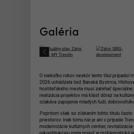
Galéria
O niekoľko rokov neskôr tento titul pripadol
2026 uchádzala tiež Banská Bystrica, Hlohovec
hostiteľského mesta musí zahŕňať špeciálne pr
realizácia projektov má klásť dôraz na kultú
očakáva zapojenie mladých ľudí, dobrovoľník
Popritom však so získaním tohto titulu často s
priestorov. Inak tomu nie je ani v prípade Tr
modernizácie kultúrnych centier, revitalizácia
rekonštrukciou mala prejsť aj problematická 