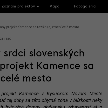
Zoznam projektov
Mapa
Fotogaléria
vaný projekt Kamence sa rozširuje, zmení celé mesto
24 18:00
 srdci slovenských
 projekt Kamence sa
 celé mesto
ký projekt Kamence v Kysuckom Novom Meste
Od tej doby sa táto obytná zóna v blízkosti rieky
ích bytových domov, občiansku vybavenosť aj o