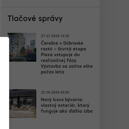
Tlačové správy
27.07.2026 10:30
Čerešne v Dúbravke
rastú – štvrtá etapa
Plaza vstupuje do
realizačnej fázy.
Výstavba sa začne ešte
počas leta
25.06.2026 09:00
Nový luxus bývania:
vlastný exteriér, ktorý
funguje ako ďalšia izba