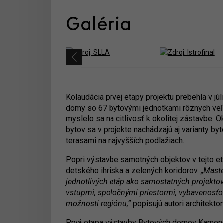
Galéria
Kolaudácia prvej etapy projektu prebehla v júl
domy so 67 bytovými jednotkami rôznych veľk
myslelo sa na citlivosť k okolitej zástavbe.
bytov sa v projekte nachádzajú aj varianty b
terasami na najvyšších podlažiach.
Popri výstavbe samotných objektov v tejto eta
detského ihriska a zelených koridorov.
„Maste
jednotlivých etáp ako samostatných projekt
vstupmi, spoločnými priestormi, vybavenosť
možnosti regiónu,”
popisujú autori architekto
Prvá etapa výstavby Bytových domov Kamence