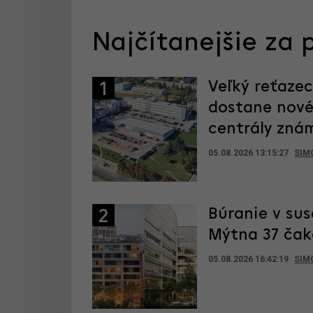
Najčítanejšie za 
Veľký reťaze
1
dostane nové
centrály zná
05.08.2026 13:15:27
SIM
Búranie v sus
2
Mýtna 37 čak
05.08.2026 16:42:19
SIM