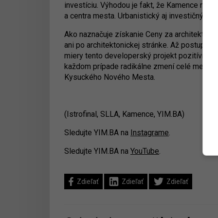
investíciu. Výhodou je fakt, že Kamence navyše
a centra mesta. Urbanistický aj investičný pot
Ako naznačuje získanie Ceny za architektúru 
ani po architektonickej stránke. Až postupná
miery tento developerský projekt pozitívne či
každom prípade radikálne zmení celé mesto -
Kysuckého Nového Mesta.
(Istrofinal, SLLA, Kamence, YIM.BA)
Sledujte YIM.BA na
Instagrame
.
Sledujte YIM.BA na
YouTube
.
Zdieľať
Zdieľať
Zdieľať