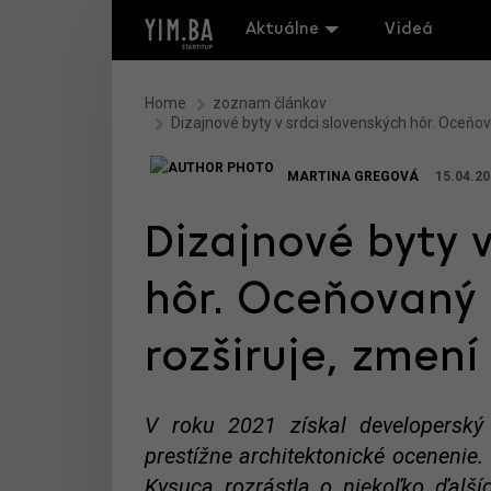
Aktuálne
Videá
Home
zoznam článkov
Dizajnové byty v srdci slovenských hôr. Oceňo
MARTINA GREGOVÁ
15.04.20
Dizajnové byty v
hôr. Oceňovaný
rozširuje, zmení
V roku 2021 získal developers
prestížne architektonické ocenenie. 
Kysuca rozrástla o niekoľko ďalš