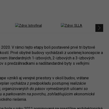
i 2020. V rámci tejto etapy boli postavené prvé tri bytové
ostí. Prvé obytné budovy vychádzali z ucelenej koncepcie a
 Okrem štandardných 1-izbových, 2-izbových a 3-izbových
ytov s predzáhradkami a nadštandardné byty s veľkými
pe vznikli aj verejné priestory v okolí budov, vrátane
rplan vychádza z predpokladu postupnej realizácie
ov, organizovaných do pásov vymedzených ulicami so
ou a parkovaním na povrchu, zohľadňujúcim ekonomické
nického riešenia.
 bola v roku 2021 nominovaná na prestížne architektonické