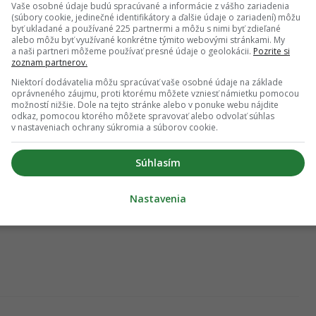
Vaše osobné údaje budú spracúvané a informácie z vášho zariadenia
 vznikli v naozaj jedinečnej lokalite v tesnej blízkosti rieky
(súbory cookie, jedinečné identifikátory a ďalšie údaje o zariadení) môžu
enciál je preto nepopierateľný.
byť ukladané a používané 225 partnermi a môžu s nimi byť zdieľané
alebo môžu byť využívané konkrétne týmito webovými stránkami. My
v roku 2021, popri urbanistickom riešení projekt nezaostáva
a naši partneri môžeme používať presné údaje o geolokácii.
Pozrite si
zoznam partnerov.
 výstavba jednotlivých bytových domov ale ukáže, do akej
 negatívne ovplyvní celú lokalitu. Po plnom dokončení v
Niektorí dodávatelia môžu spracúvať vaše osobné údaje na základe
oprávneného záujmu, proti ktorému môžete vzniesť námietku pomocou
 napokon, žiť tu môže až desatina obyvateľov celého
možností nižšie. Dole na tejto stránke alebo v ponuke webu nájdite
odkaz, pomocou ktorého môžete spravovať alebo odvolať súhlas
v nastaveniach ochrany súkromia a súborov cookie.
Súhlasím
Nastavenia