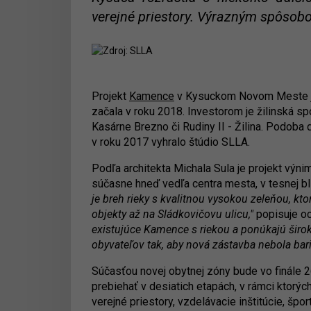
verejné priestory. Výrazným spôsobo
Projekt
Kamence
v Kysuckom Novom Meste je
začala v roku 2018. Investorom je žilinská spo
Kasárne Brezno či Rudiny II - Žilina. Podoba 
v roku 2017 vyhralo štúdio SLLA.
Podľa architekta Michala Sula je projekt výni
súčasne hneď vedľa centra mesta, v tesnej blí
je breh rieky s kvalitnou vysokou zeleňou, 
objekty až na Sládkovičovu ulicu,"
popisuje o
existujúce Kamence s riekou a ponúkajú širok
obyvateľov tak, aby nová zástavba nebola ba
Súčasťou novej obytnej zóny bude vo finále
prebiehať v desiatich etapách, v rámci ktorý
verejné priestory, vzdelávacie inštitúcie, šp