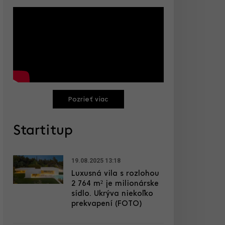
Pozrieť viac
Startitup
19.08.2025 13:18
Luxusná vila s rozlohou
2 764 m² je milionárske
sídlo. Ukrýva niekoľko
prekvapení (FOTO)