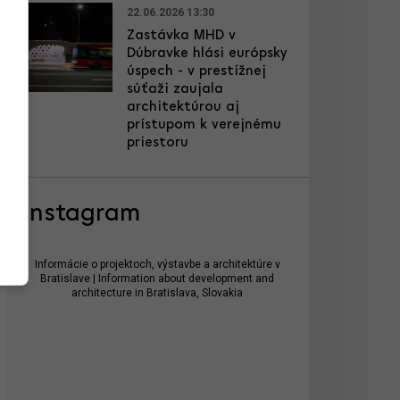
22.06.2026 13:30
Zastávka MHD v
Dúbravke hlási európsky
úspech - v prestížnej
súťaži zaujala
architektúrou aj
prístupom k verejnému
priestoru
Instagram
Informácie o projektoch, výstavbe a architektúre v
Bratislave | Information about development and
architecture in Bratislava, Slovakia