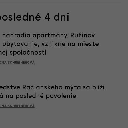
posledné 4 dni
c nahradia apartmány. Ružinov
 ubytovanie, vznikne na mieste
mej spoločnosti
ONA SCHREINEROVÁ
edstve Račianskeho mýta sa blíži.
á na posledné povolenie
ONA SCHREINEROVÁ