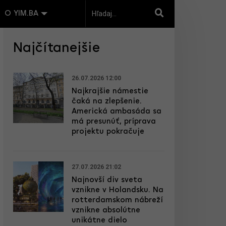
O YIM.BA
Najčítanejšie
26.07.2026 12:00
Najkrajšie námestie
čaká na zlepšenie.
Americká ambasáda sa
má presunúť, príprava
projektu pokračuje
27.07.2026 21:02
Najnovší div sveta
vznikne v Holandsku. Na
rotterdamskom nábreží
vznikne absolútne
unikátne dielo