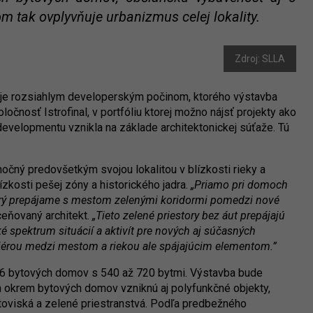
m tak ovplyvňuje urbanizmus celej lokality.
Zdroj: SLLA
 rozsiahlym developerským počinom, ktorého výstavba
ločnosť Istrofinal, v portfóliu ktorej možno nájsť projekty ako
developmentu vznikla na základe architektonickej súťaže. Tú
močný predovšetkým svojou lokalitou v blízkosti rieky a
zkosti pešej zóny a historického jadra.
„Priamo pri domoch
ktorý prepájame s mestom zelenými koridormi pomedzi nové
ceňovaný architekt.
„Tieto zelené priestory bez áut prepájajú
é spektrum situácií a aktivít pre nových aj súčasných
riérou medzi mestom a riekou ale spájajúcim elementom.”
 26 bytových domov s 540 až 720 bytmi. Výstavba bude
ch okrem bytových domov vzniknú aj polyfunkčné objekty,
ortoviská a zelené priestranstvá. Podľa predbežného