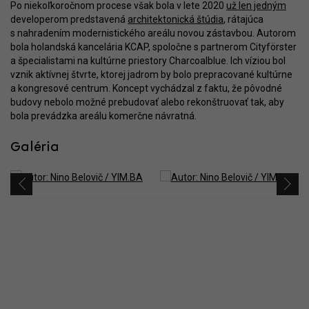
Po niekoľkoročnom procese však bola v lete 2020
už len jedným
developerom predstavená
architektonická štúdia
, rátajúca
s nahradením modernistického areálu novou zástavbou. Autorom
bola holandská kancelária KCAP, spoločne s partnerom Cityförster
a špecialistami na kultúrne priestory Charcoalblue. Ich víziou bol
vznik aktívnej štvrte, ktorej jadrom by bolo prepracované kultúrne
a kongresové centrum. Koncept vychádzal z faktu, že pôvodné
budovy nebolo možné prebudovať alebo rekonštruovať tak, aby
bola prevádzka areálu komerčne návratná.
Galéria