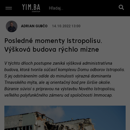
ADRIAN GUBČO
14.10.2022 13:00
Posledné momenty Istropolisu.
Výšková budova rýchlo mizne
V týchto dňoch postupne zaniká výšková administratívna
budova, ktorá tvorila súčasť komplexu Domu odborov Istropolis.
S jej odstránením odíde do minulosti výrazná dominanta
Trnavského mýta, ale aj orientačný bod pre širšie okolie.
Búranie súvisí s prípravou na výstavbu Nového Istropolisu,
veľkého polyfunkčného zámeru od spoločnosti Immocap.