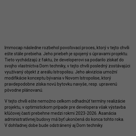
Immocap následne rozbehol povoľovací proces, ktorý v tejto chvíli
ešte stále prebieha. Jeho priebeh je spojený s úpravami projektu.
Tieto vychádzajú z faktu, že developerovi sa podarilo získať do
svojho vlastníctva Dom techniky, v tejto chvíli posledný zostávajúci
využívaný objekt z areálu Istropolisu. Jeho akvizícia umožní
modifikácie konceptu bývania v Novom Istropolise, ktorý
pravdepodobne získa novú bytovku navyše, resp. upravenú
pôvodne plánovanú.
V tejto chvíli ešte nemožno celkom odhadnúť termíny realizácie
projektu, v optimistickom prípade pre developera však výstavba
kľúčovej časti prebehne medzi rokmi 2023-2026. Asanácia
administratívnej budovy má byť ukončená do konca tohto roka.
V dohľadnej dobe bude odstránený aj Dom techniky.