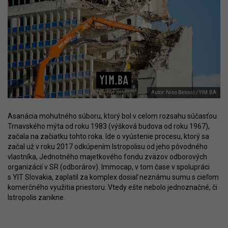
Autor: Nino Belovič / YIM.BA
Asanácia mohutného súboru, ktorý bol v celom rozsahu súčasťou
Trnavského mýta od roku 1983 (výšková budova od roku 1967),
začala na začiatku tohto roka. Ide o vyústenie procesu, ktorý sa
začal už v roku 2017 odkúpením Istropolisu od jeho pôvodného
vlastníka, Jednotného majetkového fondu zväzov odborových
organizácií v SR (odborárov). Immocap, v tom čase v spolupráci
s YIT Slovakia, zaplatil za komplex dosiaľ neznámu sumu s cieľom
komerčného využitia priestoru. Vtedy ešte nebolo jednoznačné, či
Istropolis zanikne.