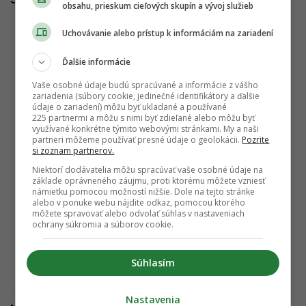
obsahu, prieskum cieľových skupín a vývoj služieb
Stometrová veža a viac bývania. Istropolis
Uchovávanie alebo prístup k informáciám na zariadení
ohlasuje úpravy, bude ešte živším miestom
Ďalšie informácie
25.07.2026 11:26:30
ADRIAN GUBČO
Vaše osobné údaje budú spracúvané a informácie z vášho
zariadenia (súbory cookie, jedinečné identifikátory a ďalšie
To najlepšie z Bratislavy. Istropolis bude
údaje o zariadení) môžu byť ukladané a používané
225 partnermi a môžu s nimi byť zdieľané alebo môžu byť
symbolom úspechu mesta, hovoria jeho
využívané konkrétne týmito webovými stránkami. My a naši
projektanti
partneri môžeme používať presné údaje o geolokácii.
Pozrite
si zoznam partnerov.
20.05.2026 16:00:00
ADRIAN GUBČO
Niektorí dodávatelia môžu spracúvať vaše osobné údaje na
základe oprávneného záujmu, proti ktorému môžete vzniesť
Veľká premena Trnavského mýta sa stáva
námietku pomocou možností nižšie. Dole na tejto stránke
alebo v ponuke webu nájdite odkaz, pomocou ktorého
realitou. Stavebné práce na Istropolise naberajú
môžete spravovať alebo odvolať súhlas v nastaveniach
tempo, ovplyvnia aj okolie
ochrany súkromia a súborov cookie.
17.04.2026 20:40:04
ADRIAN GUBČO
Súhlasím
Nastavenia