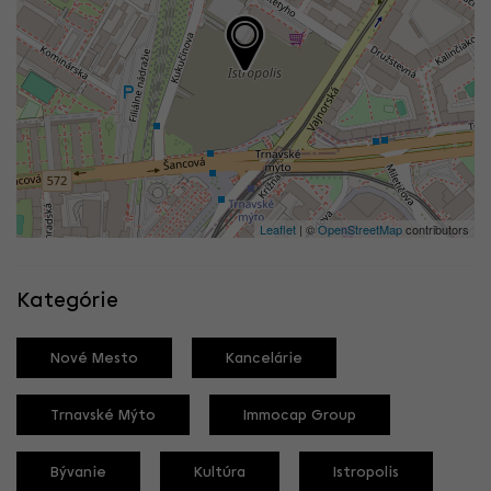
Leaflet
| ©
OpenStreetMap
contributors
Kategórie
Nové Mesto
Kancelárie
Trnavské Mýto
Immocap Group
Bývanie
Kultúra
Istropolis