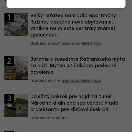
Najčítanejšie za posledné 4 dni
Veľký reťazec nahradia apartmány.
1
Ružinov dostane nové ubytovanie,
vznikne na mieste centrály známej
spoločnosti
05.08.2026 13:15:27
SIMONA SCHREINEROVÁ
Búranie v susedstve Račianskeho mýta
2
sa blíži. Mýtna 37 čaká na posledné
povolenie
05.08.2026 16:42:19
SIMONA SCHREINEROVÁ
Dôležitý pokrok pre najdlhší tunel.
3
Národná diaľničná spoločnosť hľadá
projektanta pre kľúčový úsek D4
04.08.2026 21:00:00
RED