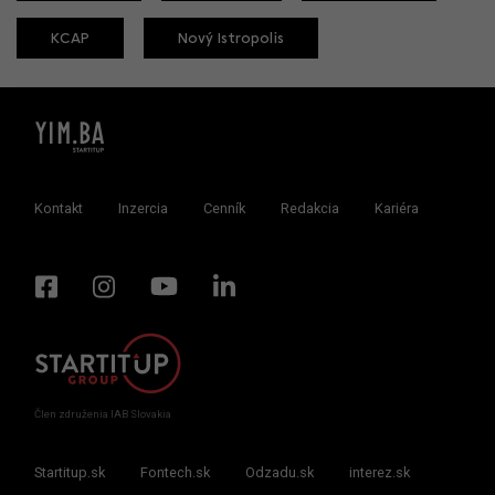
KCAP
Nový Istropolis
Kontakt
Inzercia
Cenník
Redakcia
Kariéra
Člen združenia IAB Slovakia
Startitup.sk
Fontech.sk
Odzadu.sk
interez.sk