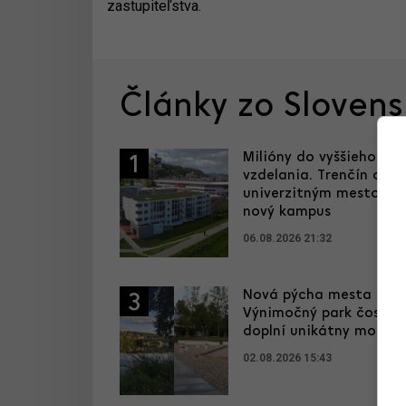
zastupiteľstva.
Články zo Sloven
Milióny do vyššieho
1
vzdelania. Trenčín chce
univerzitným mestom, 
nový kampus
06.08.2026 21:32
Nová pýcha mesta kultú
3
Výnimočný park čoskor
doplní unikátny most
02.08.2026 15:43