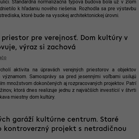
 ulici. Štandardná normalizačná typová budova bola už v zlom
nietilo k hľadaniu nového riešenia. Rozhodla sa pre výstavbu
trediska, ktoré bude na vysokej architektonickej úrovni.
priestor pre verejnosť. Dom kultúry v
vuje, výraz si zachová
BČO
rcholí aktivita na úpravách verejných priestorov a objektov
m významom. Samosprávy sa pred jesennými voľbami usilujú
ím množstvom dokončených aj rozpracovaných projektov. Patrí
nov, ktorá dnes realizuje jednu z najväčších investícií v štvrti
kava miestny dom kultúry.
ch garáží kultúrne centrum. Staré
 kontroverzný projekt s netradičnou