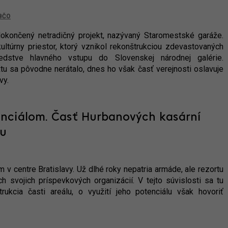
BČO
dokončený netradičný projekt, nazývaný Staromestské garáže.
ultúrny priestor, ktorý vznikol rekonštrukciou zdevastovaných
dstve hlavného vstupu do Slovenskej národnej galérie.
tu sa pôvodne nerátalo, dnes ho však časť verejnosti oslavuje
vy.
enciálom. Časť Hurbanových kasární
nu
 centre Bratislavy. Už dlhé roky nepatria armáde, ale rezortu
ch svojich príspevkových organizácií. V tejto súvislosti sa tu
rukcia časti areálu, o využití jeho potenciálu však hovoriť