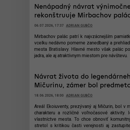
Nenápadný návrat výnimočnej
rekonštruuje Mirbachov palác
06.07.2026, 17:37
ADRIAN GUBČO
Mirbachov palác patrí k najvzácnejším pamiatk
vcelku nedávno pomerne zanedbaný a prehliadan
mesta Bratislavy. Hlavné mesto však palác po
jadra, ale aj atraktívnym miestom pre návštevu.
Návrat života do legendárne
Mičurinu, zámer bol predmeto
18.06.2026, 18:00
ADRIAN GUBČO
Areál Ekoiuventy, prezývaný aj Mičurin, bol 
charakteru a rozličné voľnočasové aktivity.
vlastníctve mesta. To chce obnoviť komunitn
stretol s kritikou časti verejnosti aj zastup