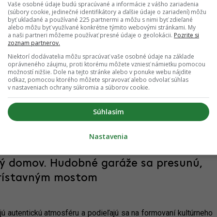
Vaše osobné údaje budú spracúvané a informácie z vášho zariadenia
(súbory cookie, jedinečné identifikátory a ďalšie údaje o zariadení) môžu
byť ukladané a používané 225 partnermi a môžu s nimi byť zdieľané
alebo môžu byť využívané konkrétne týmito webovými stránkami. My
a naši partneri môžeme používať presné údaje o geolokácii.
Pozrite si
zoznam partnerov.
e obnovená. Slovenská národná galéria
Niektorí dodávatelia môžu spracúvať vaše osobné údaje na základe
ii Galérie Ľudovíta Fullu
oprávneného záujmu, proti ktorému môžete vzniesť námietku pomocou
možností nižšie. Dole na tejto stránke alebo v ponuke webu nájdite
odkaz, pomocou ktorého môžete spravovať alebo odvolať súhlas
v nastaveniach ochrany súkromia a súborov cookie.
ským umelcom v 20. storočí. Jeho význam je taký veľký, že má
venskú národnú galériu. Jej stav bol však taký zlý, až bolo
Súhlasím
nosti by sa to malo zmeniť, nakoľko štartuje dlho očakávaná
j architektúry na severe Slovenska.
Nastavenia
ý domov. Hudobné garáže sa presunú,
Prístavným mostom
 autentickú atmosféru a podieľajú sa na formovaní kultúrneho