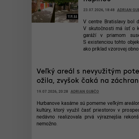
23.07.2026, 18:48
ADRIAN GU
V centre Bratislavy bol 
V skutočnosti má ísť o k
garáží v priamom suse
S existenciou tohto objek
ako príklad vzorovej obno
Veľký areál s nevyužitým pot
ožila, zvyšok čaká na záchra
19.07.2026, 20:28
ADRIAN GUBČO
Hurbanove kasárne sú pomerne veľkým areálom v
kultúry, ktorý využil časť priestorov v prospe
nedávno realizovala prvá výraznejšia rekonšt
nemožno.