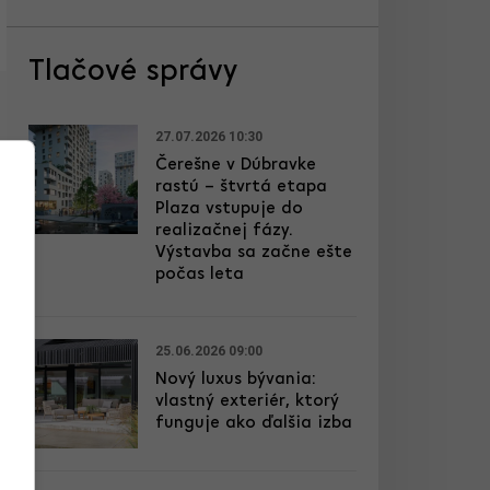
Tlačové správy
27.07.2026 10:30
Čerešne v Dúbravke
rastú – štvrtá etapa
Plaza vstupuje do
realizačnej fázy.
Výstavba sa začne ešte
počas leta
25.06.2026 09:00
Nový luxus bývania:
vlastný exteriér, ktorý
funguje ako ďalšia izba