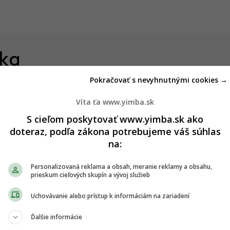
ska
Pokračovať s nevyhnutnými cookies →
Drastické zlepšenie pre
2
 byť
železničnú dopravu. Trať z
Víta ťa www.yimba.sk
buduje
Bratislavy do Komárna sa má
S cieľom poskytovať www.yimba.sk ako
modernizovať, zvýši sa jej
doteraz, podľa zákona potrebujeme váš súhlas
kapacita
na:
05.08.2026 20:28
Personalizovaná reklama a obsah, meranie reklamy a obsahu,
ry.
Dobré správy z najväčších
4
prieskum cieľových skupín a vývoj služieb
o
nemocníc. Výstavba veľkých
projektov napreduje, hlásia
Uchovávanie alebo prístup k informáciám na zariadení
dôležité míľniky
29.07.2026 21:16
Ďalšie informácie