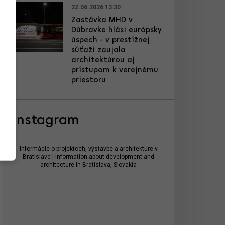
22.06.2026 13:30
Zastávka MHD v
Dúbravke hlási európsky
úspech - v prestížnej
súťaži zaujala
architektúrou aj
prístupom k verejnému
priestoru
Instagram
Informácie o projektoch, výstavbe a architektúre v
Bratislave | Information about development and
architecture in Bratislava, Slovakia