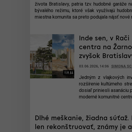
života Bratislavy, patria tzv. hudobné garáže 
bývalého režimu, ktoré však využívajú hudobn
miestna komunita sa preto podujala nájsť nové 
Inde sen, v Rač
centra na Žarno
zvyšok Bratislav
03.06.2026, 14:06
SIMONA SC
Jedným z vlajkových inv
rozšírenie kultúrneho str
dosiaľ priniesli asanáciu
moderné komunitné centrum
Dlhé meškanie, žiadna súťaž.
len rekonštruovať, známy je