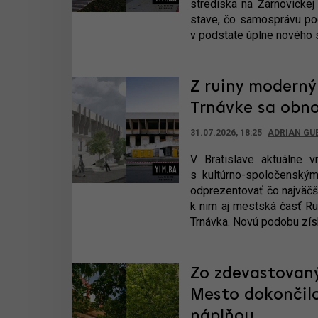
strediska na Žarnovickej
stave, čo samosprávu pod
v podstate úplne nového s
Z ruiny moderný 
Trnávke sa obno
31.07.2026, 18:25
ADRIAN GU
V Bratislave aktuálne v
s kultúrno-spoločenský
odprezentovať čo najväčš
k nim aj mestská časť Ruži
Trnávka. Novú podobu zís
Zo zdevastovaný
Mesto dokončilo
náplňou