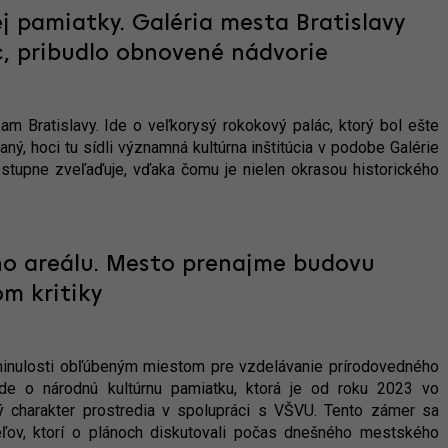
 pamiatky. Galéria mesta Bratislavy
, pribudlo obnovené nádvorie
am Bratislavy. Ide o veľkorysý rokokový palác, ktorý bol ešte
ý, hoci tu sídli významná kultúrna inštitúcia v podobe Galérie
stupne zveľaďuje, vďaka čomu je nielen okrasou historického
ho areálu. Mesto prenajme budovu
m kritiky
v minulosti obľúbeným miestom pre vzdelávanie prírodovedného
 Ide o národnú kultúrnu pamiatku, ktorá je od roku 2023 vo
ý charakter prostredia v spolupráci s VŠVU. Tento zámer sa
iteľov, ktorí o plánoch diskutovali počas dnešného mestského