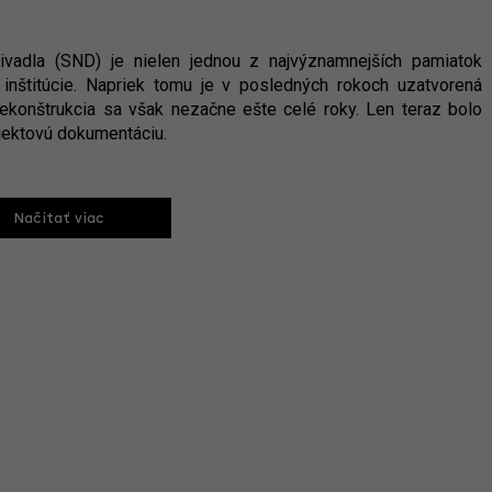
vadla (SND) je nielen jednou z najvýznamnejších pamiatok
j inštitúcie. Napriek tomu je v posledných rokoch uzatvorená
ekonštrukcia sa však nezačne ešte celé roky. Len teraz bolo
jektovú dokumentáciu.
Načitať viac