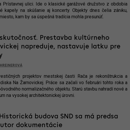
na Prístavnej ulici. Ide o klasické garážové družstvo z obdobia
é kapely na skúšanie aj koncerty. Objekty dnes čelia zániku,
miesto, kam by sa úspešná tradícia mohla presunúť.
i skutočnosť. Prestavba kultúrneho
vickej napreduje, nastavuje latku pre
y
HREINEROVÁ
estičných projektov mestskej časti Rača je rekonštrukcia a
ediska Na Žarnovickej. Práce sa začali vo februári tohto roka a
 pôvodného normalizačného objektu. Starú stavbu nahradí nové a
 na vysokej architektonickej úrovni.
 Historická budova SND sa má predsa
 autor dokumentácie