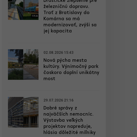
Drastické zlepšenie pre
železničnú dopravu.
Trať z Bratislavy do
Komárna sa má
modernizovať, zvýši sa
jej kapacita
02.08.2026 15:43
Nová pýcha mesta
kultúry. Výnimočný park
čoskoro doplní unikátny
most
29.07.2026 21:16
Dobré správy z
najväčších nemocníc.
Výstavba veľkých
projektov napreduje,
hlásia dôležité míľniky