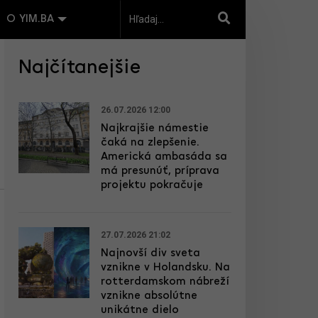
O YIM.BA
Najčítanejšie
26.07.2026 12:00
Najkrajšie námestie
čaká na zlepšenie.
Americká ambasáda sa
má presunúť, príprava
projektu pokračuje
27.07.2026 21:02
Najnovší div sveta
vznikne v Holandsku. Na
rotterdamskom nábreží
vznikne absolútne
unikátne dielo