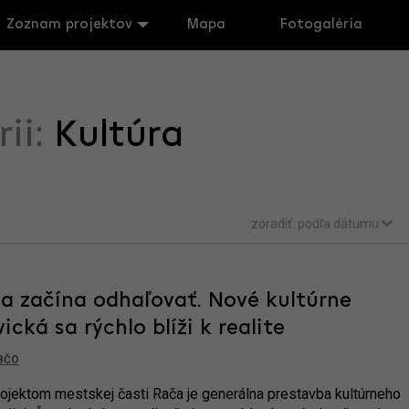
Zoznam projektov
Mapa
Fotogaléria
rii:
Kultúra
zoradiť:
podľa dátumu
sa začína odhaľovať. Nové kultúrne
ická sa rýchlo blíži k realite
BČO
ojektom mestskej časti Rača je generálna prestavba kultúrneho