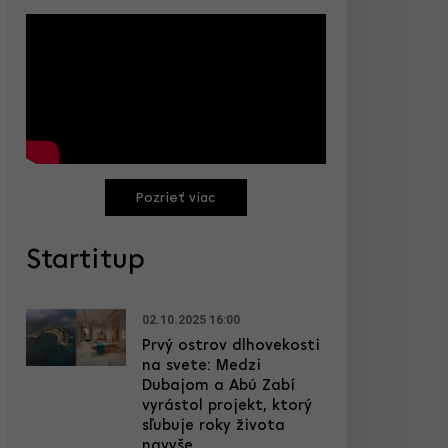
Pozrieť viac
Startitup
02.10.2025 16:00
Prvý ostrov dlhovekosti
na svete: Medzi
Dubajom a Abú Zabí
vyrástol projekt, ktorý
sľubuje roky života
navyše