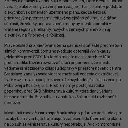
Zmeny a doplnky 07 prinášajú mnoho zmien, ktoré mesto súhrnne
označuje ako zmeny vo verejnom záujme. To síce platí v podstate
o akýchkoľvek zmenách územného plánu, keďže tieto sú
priestorovým priemetom (limitov) verejného záujmu, ale dá sa
súhlasiť, že všetky pripravované zmeny by mestu pomohli –
vrátane regulácie reklamy, nových územných plánov zón aj
električky na Pribinovej a Košickej.
Práve posledná zmieňovaná téma sa môže stať ešte predmetom
silných kontroverzií, čomu nasvedčuje doterajší vývin kauzy
„električka pred SND“. Na tomto mieste nie je potrebné túto
problematiku bližšie rozvádzať; stačí pripomenúť, že mesto,
vedomé si hroziaceho kolapsu dopravy v priestore nového centra
Bratislavy, zanalyzovalo viacero možností vedenia električkovej
trate v území a dospelo k záveru, že najvhodnejšia trasa vedie po
Pribinovej a Košickej ulici. Problémom je postoj vlastníka
pozemkov pred SND, Ministerstva kultúry, ktoré daný variant
hlasne odmietlo. Bez súhlasu vlastníka však projekt rozbehnúť
nemožno.
Mesto tak medzičasom aspoň pokračuje v príprave podkladov pre
to, aby bola vízia tejto trate aspoň zanesená do Územného plánu,
na čo súhlas Ministerstva kultúry nepotrebuje. Ako kompromisné