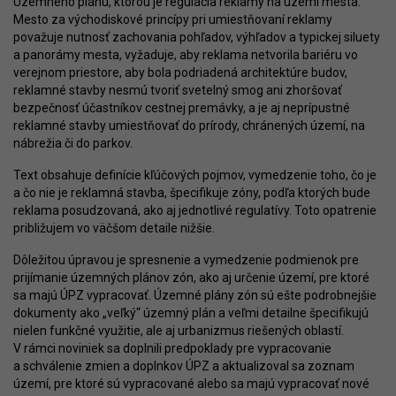
Územného plánu, ktorou je regulácia reklamy na území mesta.
Mesto za východiskové princípy pri umiestňovaní reklamy
považuje nutnosť zachovania pohľadov, výhľadov a typickej siluety
a panorámy mesta, vyžaduje, aby reklama netvorila bariéru vo
verejnom priestore, aby bola podriadená architektúre budov,
reklamné stavby nesmú tvoriť svetelný smog ani zhoršovať
bezpečnosť účastníkov cestnej premávky, a je aj neprípustné
reklamné stavby umiestňovať do prírody, chránených území, na
nábrežia či do parkov.
Text obsahuje definície kľúčových pojmov, vymedzenie toho, čo je
a čo nie je reklamná stavba, špecifikuje zóny, podľa ktorých bude
reklama posudzovaná, ako aj jednotlivé regulatívy. Toto opatrenie
približujem vo väčšom detaile nižšie.
Dôležitou úpravou je spresnenie a vymedzenie podmienok pre
prijímanie územných plánov zón, ako aj určenie území, pre ktoré
sa majú ÚPZ vypracovať. Územné plány zón sú ešte podrobnejšie
dokumenty ako „veľký“ územný plán a veľmi detailne špecifikujú
nielen funkčné využitie, ale aj urbanizmus riešených oblastí.
V rámci noviniek sa doplnili predpoklady pre vypracovanie
a schválenie zmien a doplnkov ÚPZ a aktualizoval sa zoznam
území, pre ktoré sú vypracované alebo sa majú vypracovať nové