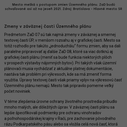
Mesto mešká s postupom zmien Územného plánu. ZaD budú
schvaľované asi až na jeseň 2021. Zdroj: Bratislava - Hlavné mesto SR
Zmeny v záväznej časti Územného plánu
Predmetom ZaD 07 sú tak najmä zmeny v záväznej a smernej
textovej časti ÚP, v menšom rozsahu aj v grafickej časti. Mesto sa
totiž rozhodlo pre takúto „jednoduchšiu“ formu zmien, aby sa dali
paralelne pripravovať aj ďalšie ZaD 08, ktoré sa viac dotknú aj
grafickej časti plánu (meniť sa bude funkcia niektorých plôch
v prospech výstavby nájomných bytov). Pri takých však územní
plánovači musia vychádzať z aktuálne platnej dokumentácie,
nastáva tak problém pri výkresoch, kde sa má zmeniť forma
využitia. Úpravy textovej časti však priamy vplyv na výkresovú časť
Územného plánu nemajú. Mesto tak pripravilo pomerne veľký
počet noviniek.
V téme zlepšenia úrovne ochrany životného prostredia pribudlo
mnoho malých, ale dôležitých úprav. V záväznej časti plánu sa
lepšie špecifikovali podmienky pre ochranu vinohradov
a poľnohospodárskej krajiny v Rači, pre zachovanie pôvodného
rázu Podkarpatského pásu alebo sa vložila celá nová časť, ktorá