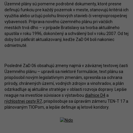
Územné plány sú pomerne podrobné dokumenty, ktoré presne
definujú funkciu pre každý pozemok v meste, stanovujú kritériá ich
využitia alebo určujú polohu líniových stavieb či verejnoprospešnej
vybavenosti. Príprava nového územného plánu pri väčších
mestách trvá dlho – v prípade Bratislavy sa tvorba aktuálneho
spustila v roku 1996, dokončený a schválený bol v roku 2007. Od tej
doby bol päťkrát aktualizovaný, keďže ZaD 04 boli nakoniec
odmietnuté.
Posledné ZaD 06 obsahujú zmeny najmä v záväznej textovej časti
Územného plánu – upravili sa niektoré formulácie, text plánu sa
prispôsobil novým legislatívnym zmenám, spresnila sa ochrana
prírody, chránených území, vodných zdrojov a vinohradov, a plán
odzrkadľuje aj aktuálne stratégie v oblasti rozvoja dopravy. Lepšie
reaguje na investície súvisiace s výstavbou
diaľnice D4
a
rýchlostnej cesty R7
, prispôsobuje sa úpravám zámeru TEN-T 17 a
plánovaným TIOPom, a lepšie definuje aj letové koridory.