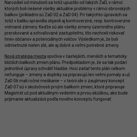
Narozdiel od minulosti sa totiž upustilo od takých ZaD, v rámci
ktorých boli riešené všetky aktuálne problémy v rámci obrovských
balíkov (príkladmi sú ZaD 02 a ZaD 04). Pri takýchto úpravách sa
totiž v balíku spravidla objavili aj kontroverzné, resp. kontroverzne
vnímané zámery. Keďže sú ale všetky zmeny územného plánu
prerokované a schvaľované zastupiteľmi, títo nechceli riskovať
hnev občanov a potenciálnych voličov. Výsledkom je, že boli
odmietnuté nielen zlé, ale aj dobré a veľmi potrebné zmeny.
Nová stratégia mesta
spočíva v častejších, menších a tematicky
bližších balíkoch zmien plánu. Predpokladom je, že sa tak podarí
jednotlivé úpravy schváliť hladšie. Hoci zatiaľ tento plán celkom
nefunguje – zmeny a doplnky sa pripravujú len veľmi pomaly a už
ZaD 06 mali ročné meškanie – v teórii ide o zaujímavý koncept.
ZaD 07 sú v skutočnosti prvým balíkom zmien, ktoré pripravuje
Magistrát už pod aktuálnym vedením a prvou skúškou, ako bude
prijímanie aktualizácii podľa nového konceptu fungovať.