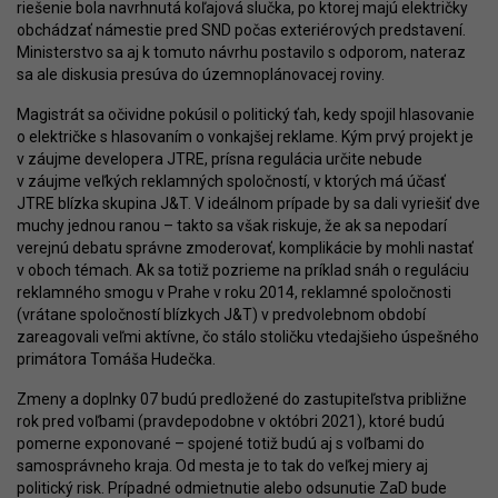
riešenie bola navrhnutá koľajová slučka, po ktorej majú električky
obchádzať námestie pred SND počas exteriérových predstavení.
Ministerstvo sa aj k tomuto návrhu postavilo s odporom, nateraz
sa ale diskusia presúva do územnoplánovacej roviny.
Magistrát sa očividne pokúsil o politický ťah, kedy spojil hlasovanie
o električke s hlasovaním o vonkajšej reklame. Kým prvý projekt je
v záujme developera JTRE, prísna regulácia určite nebude
v záujme veľkých reklamných spoločností, v ktorých má účasť
JTRE blízka skupina J&T. V ideálnom prípade by sa dali vyriešiť dve
muchy jednou ranou – takto sa však riskuje, že ak sa nepodarí
verejnú debatu správne zmoderovať, komplikácie by mohli nastať
v oboch témach. Ak sa totiž pozrieme na príklad snáh o reguláciu
reklamného smogu v Prahe v roku 2014, reklamné spoločnosti
(vrátane spoločností blízkych J&T) v predvolebnom období
zareagovali veľmi aktívne, čo stálo stoličku vtedajšieho úspešného
primátora Tomáša Hudečka.
Zmeny a doplnky 07 budú predložené do zastupiteľstva približne
rok pred voľbami (pravdepodobne v októbri 2021), ktoré budú
pomerne exponované – spojené totiž budú aj s voľbami do
samosprávneho kraja. Od mesta je to tak do veľkej miery aj
politický risk. Prípadné odmietnutie alebo odsunutie ZaD bude