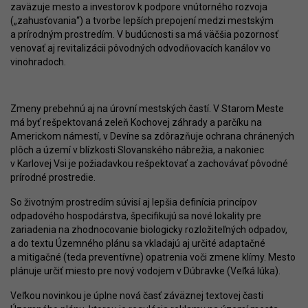
zaväzuje mesto a investorov k podpore vnútorného rozvoja
(„zahusťovania“) a tvorbe lepších prepojení medzi mestským
a prírodným prostredím. V budúcnosti sa má väčšia pozornosť
venovať aj revitalizácii pôvodných odvodňovacích kanálov vo
vinohradoch.
Zmeny prebehnú aj na úrovní mestských častí. V Starom Meste
má byť rešpektovaná zeleň Kochovej záhrady a parčíku na
Americkom námestí, v Devíne sa zdôrazňuje ochrana chránených
plôch a území v blízkosti Slovanského nábrežia, a nakoniec
v Karlovej Vsi je požiadavkou rešpektovať a zachovávať pôvodné
prírodné prostredie.
So životným prostredím súvisí aj lepšia definícia princípov
odpadového hospodárstva, špecifikujú sa nové lokality pre
zariadenia na zhodnocovanie biologicky rozložiteľných odpadov,
a do textu Územného plánu sa vkladajú aj určité adaptačné
a mitigačné (teda preventívne) opatrenia voči zmene klímy. Mesto
plánuje určiť miesto pre nový vodojem v Dúbravke (Veľká lúka).
Veľkou novinkou je úplne nová časť záväznej textovej časti