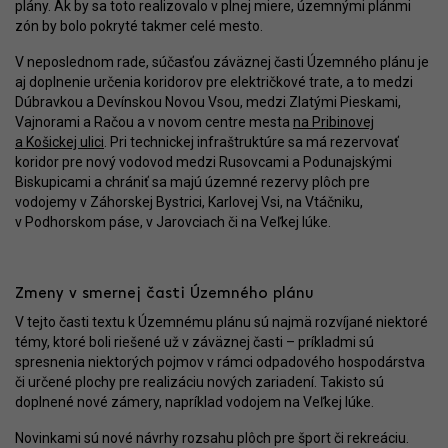
plány. Ak by sa toto realizovalo v plnej miere, územnými plánmi
zón by bolo pokryté takmer celé mesto.
V neposlednom rade, súčasťou záväznej časti Územného plánu je
aj doplnenie určenia koridorov pre električkové trate, a to medzi
Dúbravkou a Devínskou Novou Vsou, medzi Zlatými Pieskami,
Vajnorami a Račou a v novom centre mesta
na Pribinovej
a Košickej ulici
. Pri technickej infraštruktúre sa má rezervovať
koridor pre nový vodovod medzi Rusovcami a Podunajskými
Biskupicami a chrániť sa majú územné rezervy plôch pre
vodojemy v Záhorskej Bystrici, Karlovej Vsi, na Vtáčniku,
v Podhorskom páse, v Jarovciach či na Veľkej lúke.
Zmeny v smernej časti Územného plánu
V tejto časti textu k Územnému plánu sú najmä rozvíjané niektoré
témy, ktoré boli riešené už v záväznej časti – príkladmi sú
spresnenia niektorých pojmov v rámci odpadového hospodárstva
či určené plochy pre realizáciu nových zariadení. Takisto sú
doplnené nové zámery, napríklad vodojem na Veľkej lúke.
Novinkami sú nové návrhy rozsahu plôch pre šport či rekreáciu.