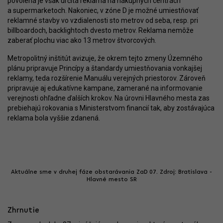
povolená je však určitá reklama na nákupných centrách
a supermarketoch. Nakoniec, v zóne D je možné umiestňovať
reklamné stavby vo vzdialenosti sto metrov od seba, resp. pri
billboardoch, backlightoch dvesto metrov. Reklama nemôže
zaberať plochu viac ako 13 metrov štvorcových.
Metropolitný inštitút avizuje, že okrem tejto zmeny Územného
plánu pripravuje Princípy a štandardy umiestňovania vonkajšej
reklamy, teda rozšírenie Manuálu verejných priestorov. Zároveň
pripravuje aj edukatívne kampane, zamerané na informovanie
verejnosti ohľadne ďalších krokov. Na úrovni Hlavného mesta zas
prebiehajú rokovania s Ministerstvom financií tak, aby zostávajúca
reklama bola vyššie zdanená.
Aktuálne sme v druhej fáze obstarávania ZaD 07. Zdroj: Bratislava -
Hlavné mesto SR
Zhrnutie