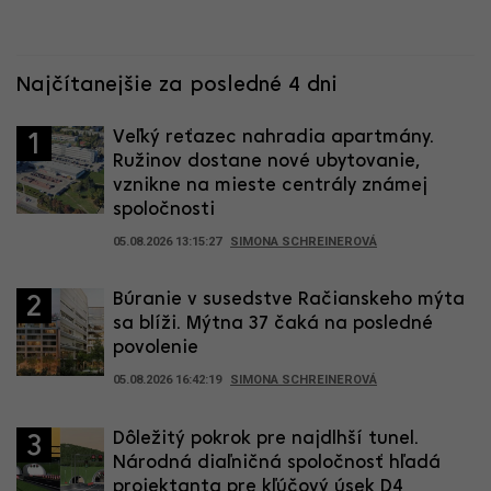
Najčítanejšie za posledné 4 dni
Veľký reťazec nahradia apartmány.
1
Ružinov dostane nové ubytovanie,
vznikne na mieste centrály známej
spoločnosti
05.08.2026 13:15:27
SIMONA SCHREINEROVÁ
Búranie v susedstve Račianskeho mýta
2
sa blíži. Mýtna 37 čaká na posledné
povolenie
05.08.2026 16:42:19
SIMONA SCHREINEROVÁ
Dôležitý pokrok pre najdlhší tunel.
3
Národná diaľničná spoločnosť hľadá
projektanta pre kľúčový úsek D4