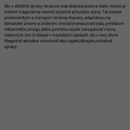
Išlo o dôležité úpravy, teraz sa však diskusia posúva ďalej: mesto je
nútené reagovať na viaceré súčasné aj budúce výzvy. Tie súvisia
predovšetkým s rozvojom verejnej dopravy, adaptáciou na
klimatické zmeny a znížením znečisťovania prostredia, pretlakom
reklamného smogu alebo potrebou lepšie zaregulovať rozvoj
niektorých zón či oblastí v mestských častiach. Ide o veci, ktoré
Magistrát aktuálne vyhodnotil ako najaktuálnejšie potrebné
úpravy.