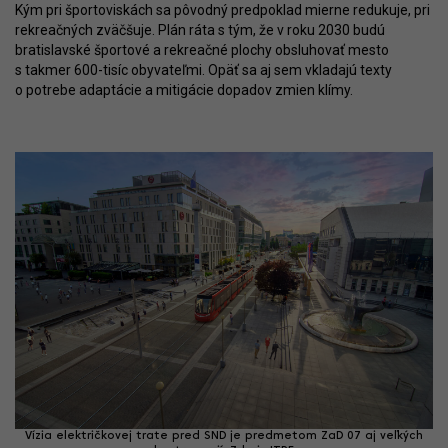
Kým pri športoviskách sa pôvodný predpoklad mierne redukuje, pri
rekreačných zväčšuje. Plán ráta s tým, že v roku 2030 budú
bratislavské športové a rekreačné plochy obsluhovať mesto
s takmer 600-tisíc obyvateľmi. Opäť sa aj sem vkladajú texty
o potrebe adaptácie a mitigácie dopadov zmien klímy.
Vízia električkovej trate pred SND je predmetom ZaD 07 aj veľkých