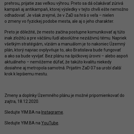
prehrou, prijatie zas veľkou výhrou. Preto sa dá očakávať zúrivá
kampaň aj antikampaň, ktorej výsledky v tejto chvíli ešte nemožno
odhadovať. Je však zrejmé, že v ZaD sa hrá o veľa – nielen
o zmeny vo fyzickej podobe mesta, ale aj o jeho charakter.
Preto je dôležité, že mesto začína postupne komunikovať aj túto
inak zložitú a pre väčšinu ľudí absolútne nezáživnú tému. Napriek
všetkým stratégiám, víziám a manuálom je to nakoniec Územný
plán, ktorý najviac ovplyvňuje to, ako Bratislava bude fungovať
a ako sa bude vyvíjať. Bez plánu na špičkovej úrovni – alebo aspoň
aktuálneho – nemôžeme dúfať, že takúto kvalitu niekedy
dosiahne aj metropola samotná. Prijatím ZaD 07 sa urobí ďalší
krok k lepšiemu mestu.
Zmeny a doplnky Územného plánu je možné pripomienkovať do
zajtra, 18.12.2020.
Sledujte YIM.BA na
Instagrame
.
Sledujte YIM.BA na
YouTube
.