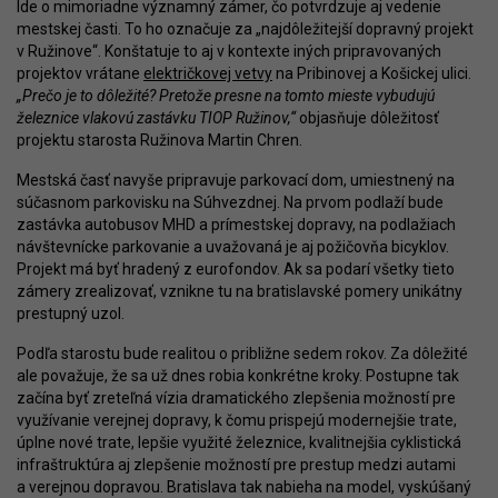
Ide o mimoriadne významný zámer, čo potvrdzuje aj vedenie
mestskej časti. To ho označuje za „najdôležitejší dopravný projekt
v Ružinove“. Konštatuje to aj v kontexte iných pripravovaných
projektov vrátane
električkovej vetvy
na Pribinovej a Košickej ulici.
„Prečo je to dôležité? Pretože presne na tomto mieste vybudujú
železnice vlakovú zastávku TIOP Ružinov,“
objasňuje dôležitosť
projektu starosta Ružinova Martin Chren.
Mestská časť navyše pripravuje parkovací dom, umiestnený na
súčasnom parkovisku na Súhvezdnej. Na prvom podlaží bude
zastávka autobusov MHD a prímestskej dopravy, na podlažiach
návštevnícke parkovanie a uvažovaná je aj požičovňa bicyklov.
Projekt má byť hradený z eurofondov. Ak sa podarí všetky tieto
zámery zrealizovať, vznikne tu na bratislavské pomery unikátny
prestupný uzol.
Podľa starostu bude realitou o približne sedem rokov. Za dôležité
ale považuje, že sa už dnes robia konkrétne kroky. Postupne tak
začína byť zreteľná vízia dramatického zlepšenia možností pre
využívanie verejnej dopravy, k čomu prispejú modernejšie trate,
úplne nové trate, lepšie využité železnice, kvalitnejšia cyklistická
infraštruktúra aj zlepšenie možností pre prestup medzi autami
a verejnou dopravou. Bratislava tak nabieha na model, vyskúšaný