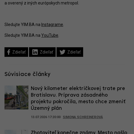
a overený z iných európskych metropol.
Sledujte YIM.BA na
Instagrame
.
Sledujte YIM.BA na
YouTube
.
Zdieľať
Zdieľať
Zdieľať
Súvisiace články
Nový kilometer električkovej trate pre
Bratislavu. Príprava zásadného
projektu pokročila, mesto chce zmeniť
Územný plán
13.07.2026 17:20:00
SIMONA SCHREINEROVÁ
Zhotoviteľ konečne známy. Mesto našlo