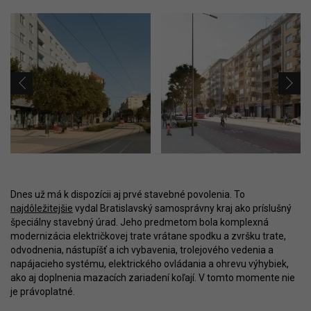
Dnes už má k dispozícii aj prvé stavebné povolenia. To
najdôležitejšie
vydal Bratislavský samosprávny kraj ako príslušný
špeciálny stavebný úrad. Jeho predmetom bola komplexná
modernizácia električkovej trate vrátane spodku a zvršku trate,
odvodnenia, nástupíšť a ich vybavenia, trolejového vedenia a
napájacieho systému, elektrického ovládania a ohrevu výhybiek,
ako aj doplnenia mazacích zariadení koľají. V tomto momente nie
je právoplatné.