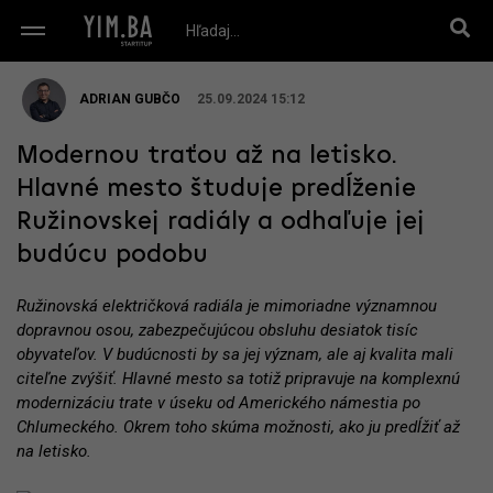
ADRIAN GUBČO
25.09.2024 15:12
Modernou traťou až na letisko.
Hlavné mesto študuje predĺženie
Ružinovskej radiály a odhaľuje jej
budúcu podobu
Ružinovská električková radiála je mimoriadne významnou
dopravnou osou, zabezpečujúcou obsluhu desiatok tisíc
obyvateľov. V budúcnosti by sa jej význam, ale aj kvalita mali
citeľne zvýšiť. Hlavné mesto sa totiž pripravuje na komplexnú
modernizáciu trate v úseku od Amerického námestia po
Chlumeckého. Okrem toho skúma možnosti, ako ju predĺžiť až
na letisko.