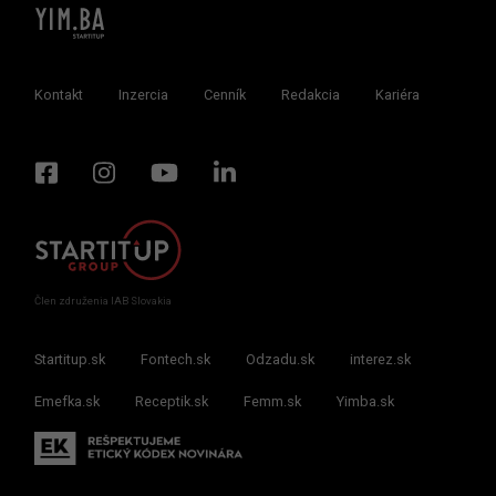
Kontakt
Inzercia
Cenník
Redakcia
Kariéra
Člen združenia IAB Slovakia
Startitup.sk
Fontech.sk
Odzadu.sk
interez.sk
Emefka.sk
Receptik.sk
Femm.sk
Yimba.sk