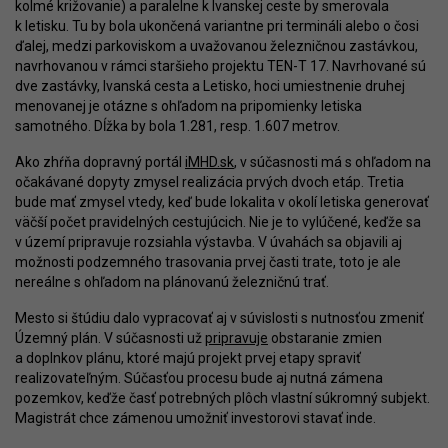
kolmé križovanie) a paralelne k Ivanskej ceste by smerovala
k letisku. Tu by bola ukončená variantne pri termináli alebo o čosi
ďalej, medzi parkoviskom a uvažovanou železničnou zastávkou,
navrhovanou v rámci staršieho projektu TEN-T 17. Navrhované sú
dve zastávky, Ivanská cesta a Letisko, hoci umiestnenie druhej
menovanej je otázne s ohľadom na pripomienky letiska
samotného. Dĺžka by bola 1.281, resp. 1.607 metrov.
Ako zhŕňa dopravný portál
iMHD.sk
, v súčasnosti má s ohľadom na
očakávané dopyty zmysel realizácia prvých dvoch etáp. Tretia
bude mať zmysel vtedy, keď bude lokalita v okolí letiska generovať
väčší počet pravidelných cestujúcich. Nie je to vylúčené, keďže sa
v území pripravuje rozsiahla výstavba. V úvahách sa objavili aj
možnosti podzemného trasovania prvej časti trate, toto je ale
nereálne s ohľadom na plánovanú železničnú trať.
Mesto si štúdiu dalo vypracovať aj v súvislosti s nutnosťou zmeniť
Územný plán. V súčasnosti už
pripravuje
obstaranie zmien
a doplnkov plánu, ktoré majú projekt prvej etapy spraviť
realizovateľným. Súčasťou procesu bude aj nutná zámena
pozemkov, keďže časť potrebných plôch vlastní súkromný subjekt.
Magistrát chce zámenou umožniť investorovi stavať inde.