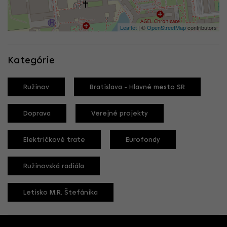
Leaflet
| ©
OpenStreetMap
contributors
Kategórie
Ružinov
Bratislava - Hlavné mesto SR
Doprava
Verejné projekty
Električkové trate
Eurofondy
Ružinovská radiála
Letisko M.R. Štefánika