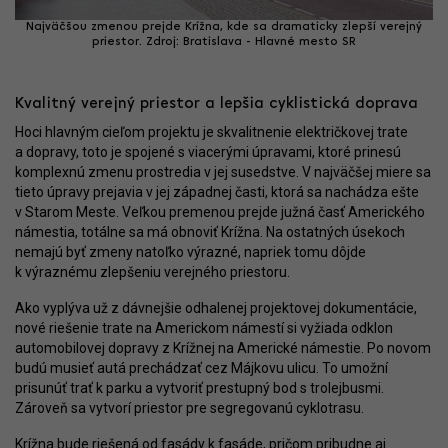
Najväčšou zmenou prejde Krížna, kde sa dramaticky zlepší verejný
priestor. Zdroj: Bratislava - Hlavné mesto SR
Kvalitný verejný priestor a lepšia cyklistická doprava
Hoci hlavným cieľom projektu je skvalitnenie električkovej trate
a dopravy, toto je spojené s viacerými úpravami, ktoré prinesú
komplexnú zmenu prostredia v jej susedstve. V najväčšej miere sa
tieto úpravy prejavia v jej západnej časti, ktorá sa nachádza ešte
v Starom Meste. Veľkou premenou prejde južná časť Amerického
námestia, totálne sa má obnoviť Krížna. Na ostatných úsekoch
nemajú byť zmeny natoľko výrazné, napriek tomu dôjde
k výraznému zlepšeniu verejného priestoru.
Ako vyplýva už z dávnejšie odhalenej projektovej dokumentácie,
nové riešenie trate na Americkom námestí si vyžiada odklon
automobilovej dopravy z Krížnej na Americké námestie. Po novom
budú musieť autá prechádzať cez Májkovu ulicu. To umožní
prisunúť trať k parku a vytvoriť prestupný bod s trolejbusmi.
Zároveň sa vytvorí priestor pre segregovanú cyklotrasu.
Krížna bude riešená od fasády k fasáde, pričom pribudne aj