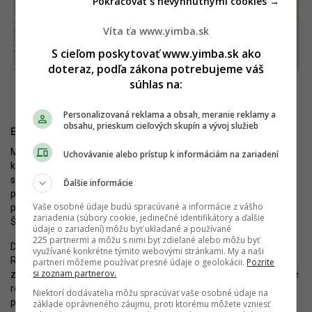
Pokračovať s nevyhnutnými cookies →
Víta ťa www.yimba.sk
S cieľom poskytovať www.yimba.sk ako
doteraz, podľa zákona potrebujeme váš
Schéma predĺženia električkovej trate na letisko s etapizáciou.
súhlas na:
Zdroj: iMHD.sk
Personalizovaná reklama a obsah, meranie reklamy a
obsahu, prieskum cieľových skupín a vývoj služieb
Električkou na letisko?
Magistrát popri príprave modernizácie radiály začína realizovať
Uchovávanie alebo prístup k informáciám na zariadení
kroky aj k jej ďalšiemu predĺženiu. Do budúcna sa totiž neráta
s ukončením radiály na Astronomickej ako v súčasnosti, ale s jej
Ďalšie informácie
predĺžením k uvažovanému terminálu integrovanej osobnej
Vaše osobné údaje budú spracúvané a informácie z vášho
prepravy (TIOP) Ružinov a výhľadovo dokonca na Letisko M.R.
zariadenia (súbory cookie, jedinečné identifikátory a ďalšie
Štefánika.
údaje o zariadení) môžu byť ukladané a používané
225 partnermi a môžu s nimi byť zdieľané alebo môžu byť
Detaily priniesla
technicko-ekonomická štúdia
pre predĺženie
využívané konkrétne týmito webovými stránkami. My a naši
Ružinovskej električkovej radiály, ktorá bola v uplynulých dňoch
partneri môžeme používať presné údaje o geolokácii.
Pozrite
si zoznam partnerov.
zverejnená na
webe mesta
. Cieľom štúdie je podrobné preverenie
realizovateľnosti navrhnutého trasovania električkovej trate a
Niektorí dodávatelia môžu spracúvať vaše osobné údaje na
porovnanie variantných riešení z hľadiska technického,
základe oprávneného záujmu, proti ktorému môžete vzniesť