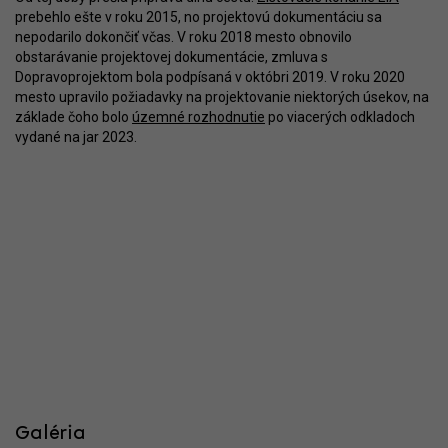
prebehlo ešte v roku 2015, no projektovú dokumentáciu sa
nepodarilo dokončiť včas. V roku 2018 mesto obnovilo
obstarávanie projektovej dokumentácie, zmluva s
Dopravoprojektom bola podpísaná v októbri 2019. V roku 2020
mesto upravilo požiadavky na projektovanie niektorých úsekov, na
základe čoho bolo
územné rozhodnutie
po viacerých odkladoch
vydané na jar 2023.
Galéria