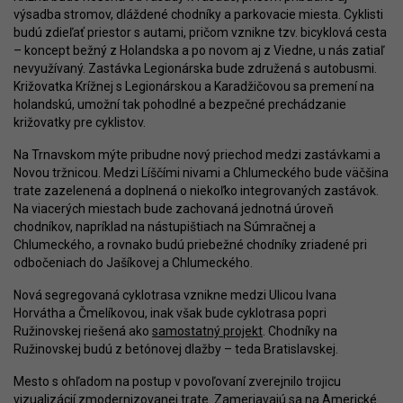
výsadba stromov, dláždené chodníky a parkovacie miesta. Cyklisti
budú zdieľať priestor s autami, pričom vznikne tzv. bicyklová cesta
– koncept bežný z Holandska a po novom aj z Viedne, u nás zatiaľ
nevyužívaný. Zastávka Legionárska bude združená s autobusmi.
Križovatka Krížnej s Legionárskou a Karadžičovou sa premení na
holandskú, umožní tak pohodlné a bezpečné prechádzanie
križovatky pre cyklistov.
Na Trnavskom mýte pribudne nový priechod medzi zastávkami a
Novou tržnicou. Medzi Líščími nivami a Chlumeckého bude väčšina
trate zazelenená a doplnená o niekoľko integrovaných zastávok.
Na viacerých miestach bude zachovaná jednotná úroveň
chodníkov, napríklad na nástupištiach na Súmračnej a
Chlumeckého, a rovnako budú priebežné chodníky zriadené pri
odbočeniach do Jašíkovej a Chlumeckého.
Nová segregovaná cyklotrasa vznikne medzi Ulicou Ivana
Horvátha a Čmelíkovou, inak však bude cyklotrasa popri
Ružinovskej riešená ako
samostatný projekt
. Chodníky na
Ružinovskej budú z betónovej dlažby – teda Bratislavskej.
Mesto s ohľadom na postup v povoľovaní zverejnilo trojicu
vizualizácií zmodernizovanej trate. Zameriavajú sa na Americké