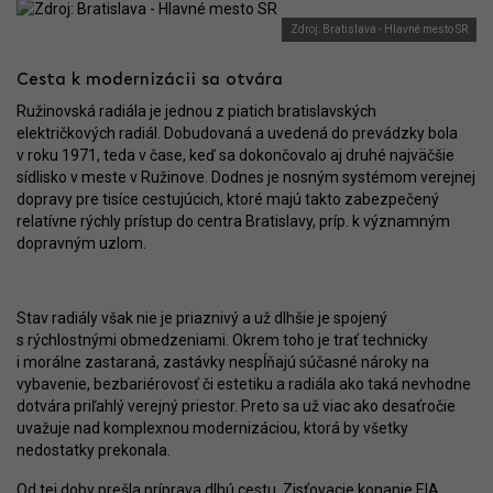
Zdroj: Bratislava - Hlavné mesto SR
Cesta k modernizácii sa otvára
Ružinovská radiála je jednou z piatich bratislavských
električkových radiál. Dobudovaná a uvedená do prevádzky bola
v roku 1971, teda v čase, keď sa dokončovalo aj druhé najväčšie
sídlisko v meste v Ružinove. Dodnes je nosným systémom verejnej
dopravy pre tisíce cestujúcich, ktoré majú takto zabezpečený
relatívne rýchly prístup do centra Bratislavy, príp. k významným
dopravným uzlom.
Stav radiály však nie je priaznivý a už dlhšie je spojený
s rýchlostnými obmedzeniami. Okrem toho je trať technicky
i morálne zastaraná, zastávky nespĺňajú súčasné nároky na
vybavenie, bezbariérovosť či estetiku a radiála ako taká nevhodne
dotvára priľahlý verejný priestor. Preto sa už viac ako desaťročie
uvažuje nad komplexnou modernizáciou, ktorá by všetky
nedostatky prekonala.
Od tej doby prešla príprava dlhú cestu.
Zisťovacie konanie EIA