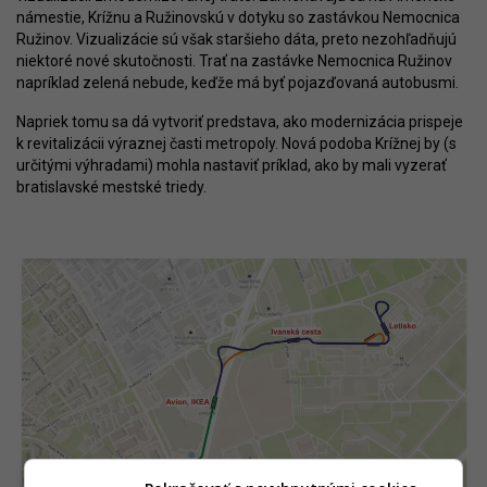
námestie, Krížnu a Ružinovskú v dotyku so zastávkou Nemocnica
Ružinov. Vizualizácie sú však staršieho dáta, preto nezohľadňujú
niektoré nové skutočnosti. Trať na zastávke Nemocnica Ružinov
napríklad zelená nebude, keďže má byť pojazďovaná autobusmi.
Napriek tomu sa dá vytvoriť predstava, ako modernizácia prispeje
k revitalizácii výraznej časti metropoly. Nová podoba Krížnej by (s
určitými výhradami) mohla nastaviť príklad, ako by mali vyzerať
bratislavské mestské triedy.