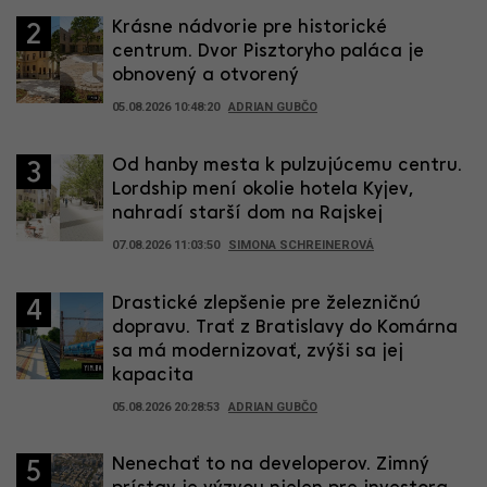
Krásne nádvorie pre historické
2
centrum. Dvor Pisztoryho paláca je
obnovený a otvorený
05.08.2026 10:48:20
ADRIAN GUBČO
Od hanby mesta k pulzujúcemu centru.
3
Lordship mení okolie hotela Kyjev,
nahradí starší dom na Rajskej
07.08.2026 11:03:50
SIMONA SCHREINEROVÁ
Drastické zlepšenie pre železničnú
4
dopravu. Trať z Bratislavy do Komárna
sa má modernizovať, zvýši sa jej
kapacita
05.08.2026 20:28:53
ADRIAN GUBČO
Nenechať to na developerov. Zimný
5