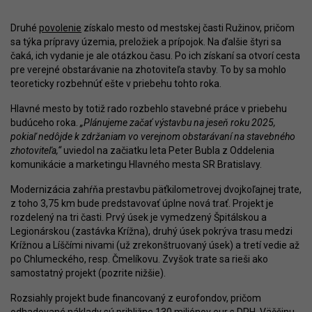
Druhé
povolenie
získalo mesto od mestskej časti Ružinov, pričom
sa týka prípravy územia, preložiek a prípojok. Na ďalšie štyri sa
čaká, ich vydanie je ale otázkou času. Po ich získaní sa otvorí cesta
pre verejné obstarávanie na zhotoviteľa stavby. To by sa mohlo
teoreticky rozbehnúť ešte v priebehu tohto roka.
Hlavné mesto by totiž rado rozbehlo stavebné práce v priebehu
budúceho roka.
„Plánujeme začať výstavbu na jeseň roku 2025,
pokiaľ nedôjde k zdržaniam vo verejnom obstarávaní na stavebného
zhotoviteľa,“
uviedol na začiatku leta Peter Bubla z Oddelenia
komunikácie a marketingu Hlavného mesta SR Bratislavy.
Modernizácia zahŕňa prestavbu päťkilometrovej dvojkoľajnej trate,
z toho 3,75 km bude predstavovať úplne nová trať. Projekt je
rozdelený na tri časti. Prvý úsek je vymedzený Špitálskou a
Legionárskou (zastávka Krížna), druhý úsek pokrýva trasu medzi
Krížnou a Líščími nivami (už zrekonštruovaný úsek) a tretí vedie až
po Chlumeckého, resp. Čmelíkovu. Zvyšok trate sa rieši ako
samostatný projekt (pozrite nižšie).
Rozsiahly projekt bude financovaný z eurofondov, pričom
odhadované náklady sú približne 130 miliónov eur s DPH. Väčšinu