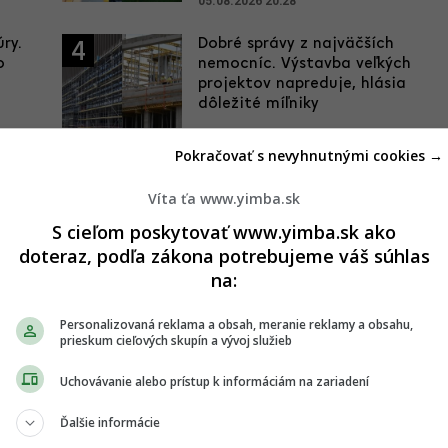
05.08.2026 20:28
ry.
Dobré správy z najväčších
4
o
nemocníc. Výstavba veľkých
projektov napreduje, hlásia
dôležité míľniky
29.07.2026 21:16
Pokračovať s nevyhnutnými cookies →
Víta ťa www.yimba.sk
S cieľom poskytovať www.yimba.sk ako
doteraz, podľa zákona potrebujeme váš súhlas
ly
na:
Personalizovaná reklama a obsah, meranie reklamy a obsahu,
í o projekte Vydrica, ktorý vznikne v jednej z najdôležitejších
prieskum cieľových skupín a vývoj služieb
ickým jadrom mesta, areálom Bratislavského hradu a na dunajskom
vaná náležitá pozornosť.
Uchovávanie alebo prístup k informáciám na zariadení
Ďalšie informácie