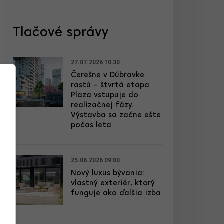
Tlačové správy
27.07.2026 10:30
Čerešne v Dúbravke
rastú – štvrtá etapa
Plaza vstupuje do
realizačnej fázy.
Výstavba sa začne ešte
počas leta
25.06.2026 09:00
Nový luxus bývania:
vlastný exteriér, ktorý
funguje ako ďalšia izba