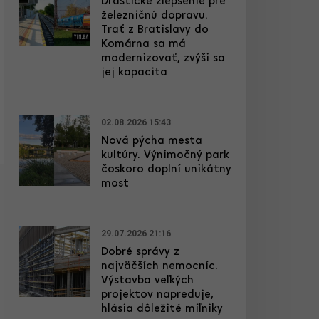
Drastické zlepšenie pre
železničnú dopravu.
Trať z Bratislavy do
Komárna sa má
modernizovať, zvýši sa
jej kapacita
02.08.2026 15:43
Nová pýcha mesta
kultúry. Výnimočný park
čoskoro doplní unikátny
most
29.07.2026 21:16
Dobré správy z
najväčších nemocníc.
Výstavba veľkých
projektov napreduje,
hlásia dôležité míľniky