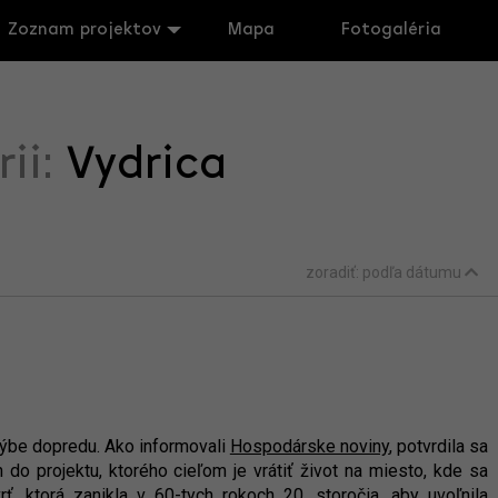
Zoznam projektov
Mapa
Fotogaléria
rii:
Vydrica
zoradiť:
podľa dátumu
 hýbe dopredu. Ako informovali
Hospodárske noviny
, potvrdila sa
 do projektu, ktorého cieľom je vrátiť život na miesto, kde sa
rť, ktorá zanikla v 60-tych rokoch 20. storočia, aby uvoľnila