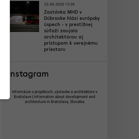
22.06.2026 13:30
Zastávka MHD v
Dúbravke hlási európsky
úspech - v prestížnej
súťaži zaujala
architektúrou aj
prístupom k verejnému
priestoru
Instagram
Informácie o projektoch, výstavbe a architektúre v
Bratislave | Information about development and
architecture in Bratislava, Slovakia