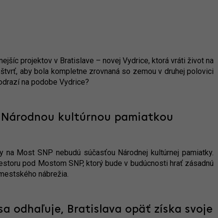
šíc projektov v Bratislave – novej Vydrice, ktorá vráti život na
 štvrť, aby bola kompletne zrovnaná so zemou v druhej polovici
o odrazí na podobe Vydrice?
 Národnou kultúrnou pamiatkou
dy na Most SNP nebudú súčasťou Národnej kultúrnej pamiatky.
iestoru pod Mostom SNP, ktorý bude v budúcnosti hrať zásadnú
 mestského nábrežia.
sa odhaľuje, Bratislava opäť získa svoje