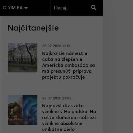
O YIM.BA
Najčítanejšie
26.07.2026 12:00
Najkrajšie námestie
čaká na zlepšenie.
Americká ambasáda sa
má presunúť, príprava
projektu pokračuje
27.07.2026 21:02
Najnovší div sveta
vznikne v Holandsku. Na
rotterdamskom nábreží
vznikne absolútne
unikátne dielo