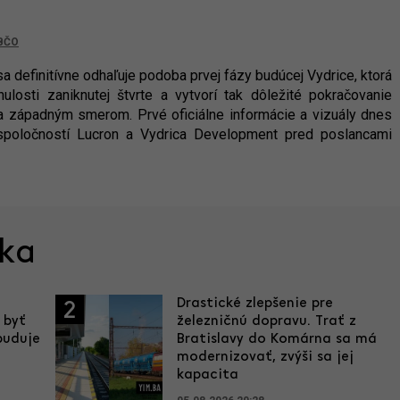
BČO
a definitívne odhaľuje podoba prvej fázy budúcej Vydrice, ktorá
losti zaniknutej štvrte a vytvorí tak dôležité pokračovanie
a západným smerom. Prvé oficiálne informácie a vizuály dnes
 spoločností Lucron a Vydrica Development pred poslancami
ska
Drastické zlepšenie pre
2
 byť
železničnú dopravu. Trať z
buduje
Bratislavy do Komárna sa má
modernizovať, zvýši sa jej
kapacita