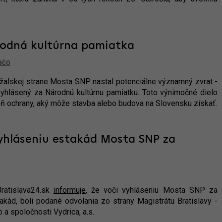
.
rodná kultúrna pamiatka
BČO
ržalskej strane Mosta SNP nastal potenciálne významný zvrat -
yhlásený za Národnú kultúrnu pamiatku. Toto výnimočné dielo
eň ochrany, aký môže stavba alebo budova na Slovensku získať.
vyhláseniu estakád Mosta SNP za
Bratislava24.sk
informuje
, že voči vyhláseniu Mosta SNP za
akád, boli podané odvolania zo strany Magistrátu Bratislavy -
a spoločnosti Vydrica, a.s.