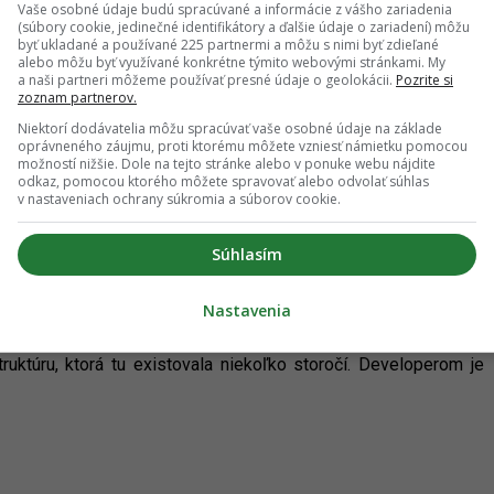
 čoskoro spustia
Vaše osobné údaje budú spracúvané a informácie z vášho zariadenia
(súbory cookie, jedinečné identifikátory a ďalšie údaje o zariadení) môžu
byť ukladané a používané 225 partnermi a môžu s nimi byť zdieľané
alebo môžu byť využívané konkrétne týmito webovými stránkami. My
a naši partneri môžeme používať presné údaje o geolokácii.
Pozrite si
tskej štvrte pod Bratislavským hradom, sa blíži k realite. Už
zoznam partnerov.
kalite mali spustiť prvé práce na príprave územia pre ďalšie
Niektorí dodávatelia môžu spracúvať vaše osobné údaje na základe
nt totiž obdržal
stavebné povolenie
na hrubé terénne úpravy
oprávneného záujmu, proti ktorému môžete vzniesť námietku pomocou
možností nižšie. Dole na tejto stránke alebo v ponuke webu nájdite
odkaz, pomocou ktorého môžete spravovať alebo odvolať súhlas
v nastaveniach ochrany súkromia a súborov cookie.
Súhlasím
Nastavenia
ve sa rozbieha. V super-exponovanej lokalite pod Bratislavským
ť novej štvrte Vydrica, ktorá má prepojiť nábrežie s historickým
truktúru, ktorá tu existovala niekoľko storočí. Developerom je