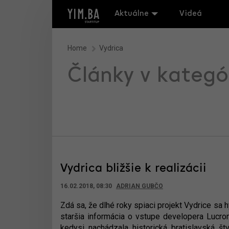
Aktuálne
Videá
Home
Vydrica
Články v kategó
Vydrica bližšie k realizácii
16.02.2018, 08:30
ADRIAN GUBČO
Zdá sa, že dlhé roky spiaci projekt Vydrice sa
staršia informácia o vstupe developera Lucron
kedysi nachádzala historická bratislavská štv