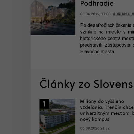
Podhradie
03.04.2019, 17:00
ADRIAN GU
Po desaťročiach čakania s
vznikne na mieste v minu
historického centra mest
predstavili zástupcovia
Hlavného mesta.
Články zo Sloven
Milióny do vyššieho
1
vzdelania. Trenčín chce
univerzitným mestom, 
nový kampus
06.08.2026 21:32