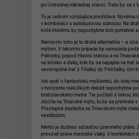
pri Ústrednej nákladnej stanici. Trate by sa
To je celkom vzrušujúca predstava. Novému ce
v kombinácii s autobusovou stanicou. Na druhe
kvôli ktorému by nepochybne boli potrebné as
Namiesto toho je tu druhá alternatíva – a síce
mýtom. V takomto prípade by nemusela podze
Patrónky, popod Hlavnú stanicu a na Trnavsk
na letisko a ďalej, kde by sa napájala na trať
severojužná trať z Filiálky do Petržalky, čím 
Ide opäť o fantastickú myšlienku, do istej mi
v horizonte niekoľkých dekád nepochybne po
bratislavského metra. Tie počítali s linkou, k
stočila na Trnavské mýto, tu by sa pretínala 
Prestupná zastávka na Trnavskom mýte mala p
vestibulom.
Metro je dodnes súčasťou územného plánu. Z 
prevziať práve mestské vlaky. V kombinácii s