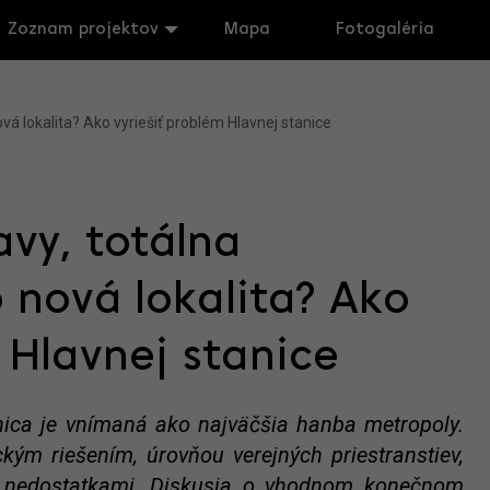
Zoznam projektov
Mapa
Fotogaléria
á lokalita? Ako vyriešiť problém Hlavnej stanice
vy, totálna
 nová lokalita? Ako
 Hlavnej stanice
nica je vnímaná ako najväčšia hanba metropoly.
ckým riešením, úrovňou verejných priestranstiev,
i nedostatkami. Diskusia o vhodnom konečnom