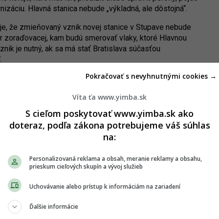
izáciu. Hlavná stanica nebude „výkladná, ale dôstojná“.
uje, že zmieňovaný vznik novej stanice v Stupave nebude
ôr zoraďovacej, kam budú smerovať vlaky, ktoré Hlavnou
znik je nutný, ak sa má stať Bratislava súčasťou
.
Pokračovať s nevyhnutnými cookies →
Víta ťa www.yimba.sk
S cieľom poskytovať www.yimba.sk ako
doteraz, podľa zákona potrebujeme váš súhlas
na:
Personalizovaná reklama a obsah, meranie reklamy a obsahu,
prieskum cieľových skupín a vývoj služieb
Uchovávanie alebo prístup k informáciám na zariadení
Ďalšie informácie