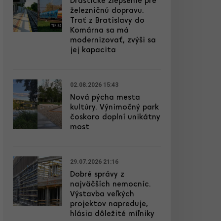
Drastické zlepšenie pre
železničnú dopravu.
Trať z Bratislavy do
Komárna sa má
modernizovať, zvýši sa
jej kapacita
02.08.2026 15:43
Nová pýcha mesta
kultúry. Výnimočný park
čoskoro doplní unikátny
most
29.07.2026 21:16
Dobré správy z
najväčších nemocníc.
Výstavba veľkých
projektov napreduje,
hlásia dôležité míľniky