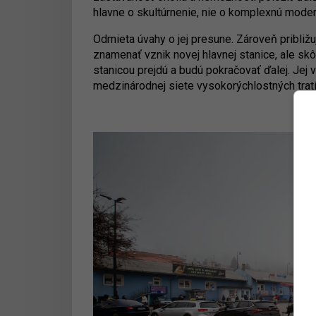
hlavne o skultúrnenie, nie o komplexnú modern
Odmieta úvahy o jej presune. Zároveň približ
znamenať vznik novej hlavnej stanice, ale sk
stanicou prejdú a budú pokračovať ďalej. Jej v
medzinárodnej siete vysokorýchlostných tratí