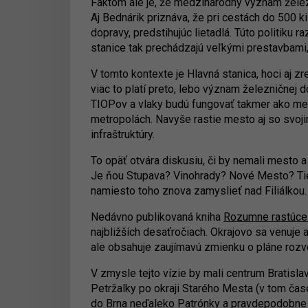
Faktom ale je, že medzinárodný význam železn
Aj Bednárik priznáva, že pri cestách do 500 k
dopravy, predstihujúc lietadlá. Túto politiku 
stanice tak prechádzajú veľkými prestavbami,
V tomto kontexte je Hlavná stanica, hoci aj 
viac to platí preto, lebo význam železničnej d
TIOPov a vlaky budú fungovať takmer ako me
metropolách. Navyše rastie mesto aj so svoji
infraštruktúry.
To opäť otvára diskusiu, či by nemali mesto a
Je ňou Stupava? Vinohrady? Nové Mesto? Tiet
namiesto toho znova zamyslieť nad Filiálkou.
Nedávno publikovaná kniha
Rozumne rastúce
najbližších desaťročiach. Okrajovo sa venuje
ale obsahuje zaujímavú zmienku o pláne rozvo
V zmysle tejto vízie by mali centrum Bratisla
Petržalky po okraji Starého Mesta (v tom čase 
do Brna neďaleko Patrónky a pravdepodobne p