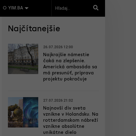
O YIM.BA
Najčítanejšie
26.07.2026 12:00
Najkrajšie námestie
čaká na zlepšenie.
Americká ambasáda sa
má presunúť, príprava
projektu pokračuje
27.07.2026 21:02
Najnovší div sveta
vznikne v Holandsku. Na
rotterdamskom nábreží
vznikne absolútne
unikátne dielo