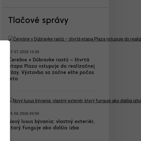
Tlačové správy
27.07.2026 10:30
Čerešne v Dúbravke rastú – štvrtá
etapa Plaza vstupuje do realizačnej
fázy. Výstavba sa začne ešte počas
leta
25.06.2026 09:00
Nový luxus bývania: vlastný exteriér,
ktorý funguje ako ďalšia izba