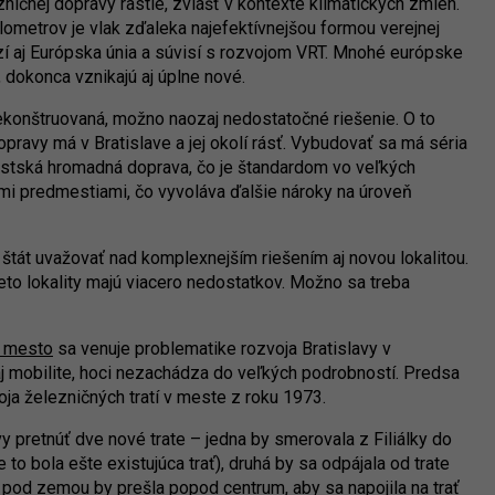
ičnej dopravy rastie, zvlášť v kontexte klimatických zmien.
ilometrov je vlak zďaleka najefektívnejšou formou verejnej
razí aj Európska únia a súvisí s rozvojom VRT. Mnohé európske
 dokonca vznikajú aj úplne nové.
zrekonštruovaná, možno naozaj nedostatočné riešenie. O to
opravy má v Bratislave a jej okolí rásť. Vybudovať sa má séria
stská hromadná doprava, čo je štandardom vo veľkých
mi predmestiami, čo vyvoláva ďalšie nároky na úroveň
 štát uvažovať nad komplexnejším riešením aj novou lokalitou.
o lokality majú viacero nedostatkov. Možno sa treba
 mesto
sa venuje problematike rozvoja Bratislavy v
 aj mobilite, hoci nezachádza do veľkých podrobností. Predsa
ja železničných tratí v meste z roku 1973.
vy pretnúť dve nové trate – jedna by smerovala z Filiálky do
to bola ešte existujúca trať), druhá by sa odpájala od trate
od zemou by prešla popod centrum, aby sa napojila na trať