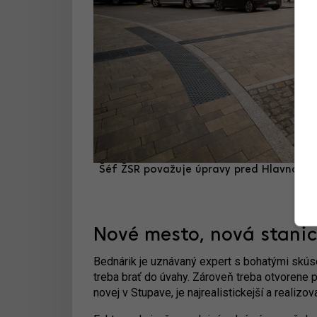
Šéf ŽSR považuje úpravy pred Hlavnou s
Nové mesto, nová stani
Bednárik je uznávaný expert s bohatými skús
treba brať do úvahy. Zároveň treba otvorene p
novej v Stupave, je najrealistickejší a reali