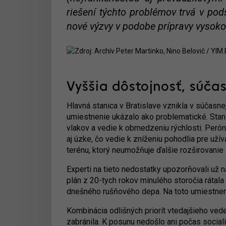
riešení týchto problémov trvá v pod
nové výzvy v podobe prípravy vysokor
Vyššia dôstojnosť, súča
Hlavná stanica v Bratislave vznikla v súčasne
umiestnenie ukázalo ako problematické. Stan
vlakov a vedie k obmedzeniu rýchlosti. Perón
aj úzke, čo vedie k zníženiu pohodlia pre uží
terénu, ktorý neumožňuje ďalšie rozširovanie 
Experti na tieto nedostatky upozorňovali už n
plán z 20-tych rokov minulého storočia rát
dnešného rušňového depa. Na toto umiestneni
Kombinácia odlišných priorít vtedajšieho veden
zabránila. K posunu nedošlo ani počas social