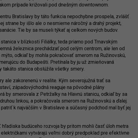
 v takom prípade križovali pod dnešným downtownom.
ntru Bratislavy by táto funkcia nepochybne prospela, zvlášť
j strane by išlo ale o nesmierne náročný a drahý projekt,
anácie. Tie by sa museli týkať aj celkom nových budov.
 stanica v blízkosti Filiálky, teda priamo pod Trnavským
mná železnica prechádzať pod celým centrom, ale len od
é mýto, odkiaľ by mohla pokračovať smerom na Ružinovskú,
 smerujúcu do Budapešti. Pretínala by ju už zmieňovaná
by takáto stanica obslúžila všetky smery.
ery ale zakorenenú v realite. Kým severojužná trať sa
staví, západovýchodná reaguje na pôvodné plány
torá by smerovala z Petržalky na Hlavnú stanicu, odkiaľ by sa
s druhou linkou, a pokračovala smerom na Ružinovskú a ďalej.
atriť k najväčším v Bratislave a súčasný podchod mal byť jej
hľadiska budúceho rozvoja by pritom mohli časť úloh metra
 električkami vytvárajú veľmi dobrý predpoklad pre efektívne