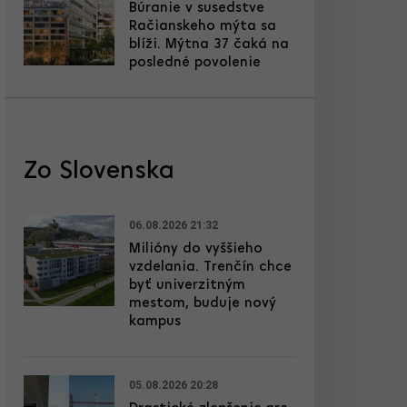
Búranie v susedstve
Račianskeho mýta sa
blíži. Mýtna 37 čaká na
posledné povolenie
Zo Slovenska
06.08.2026 21:32
Milióny do vyššieho
vzdelania. Trenčín chce
byť univerzitným
mestom, buduje nový
kampus
05.08.2026 20:28