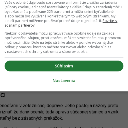
Vaše osobné údaje budú spracúvané a informácie z vášho zariadenia
(súbory cookie, jedinečné identifikátory a ďalšie údaje o zariadení) môžu
byť ukladané a používané 225 partnermi a môžu s nimi byť zdieľané
alebo môžu byť využívané konkrétne týmito webovými stránkami. My
a naši partneri môžeme používať presné údaje o geolokácii.
Pozrite si
zoznam partnerov.
Niektorí dodávatelia môžu spracúvať vaše osobné údaje na základe
oprávneného záujmu, proti ktorému môžete vzniesť námietku pomocou
možností nižšie. Dole na tejto stránke alebo v ponuke webu nájdite
odkaz, pomocou ktorého môžete spravovať alebo odvolať súhlas
v nastaveniach ochrany súkromia a súborov cookie.
Súhlasím
tanicou zo strany mesta za nedostatočné. Autor: Nino
Belovič / YIM.BA
Nastavenia
ca
enosťami v železničnej doprave. Jeho postoj a názory preto
riznať, že daný scenár, teda oprava súčasnej stanice a vznik
zovateľný bez zásadných prekážok.