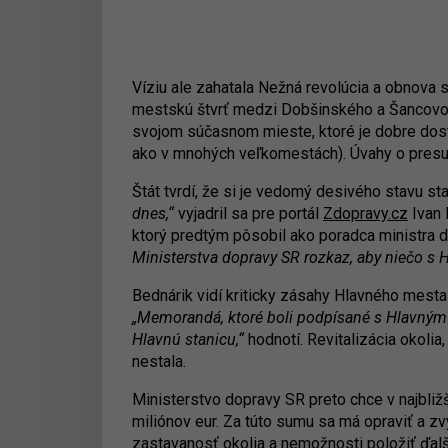
Víziu ale zahatala Nežná revolúcia a obnova
mestskú štvrť medzi Dobšinského a Šancovou.
svojom súčasnom mieste, ktoré je dobre dostu
ako v mnohých veľkomestách). Úvahy o presune,
Štát tvrdí, že si je vedomý desivého stavu st
dnes,“
vyjadril sa pre portál
Zdopravy.cz
Ivan 
ktorý predtým pôsobil ako poradca ministra 
Ministerstva dopravy SR rozkaz, aby niečo s H
Bednárik vidí kriticky zásahy Hlavného mesta 
„Memorandá, ktoré boli podpísané s Hlavným
Hlavnú stanicu,“
hodnotí. Revitalizácia okolia
nestala.
Ministerstvo dopravy SR preto chce v najbliž
miliónov eur. Za túto sumu sa má opraviť a zvý
zastavanosť okolia a nemožnosti položiť ďalšie