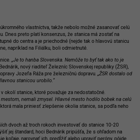
 súkromného vlastníctva, takže nebolo možné zasanovať celú
 Dnes preto platí konsenzus, že stanica má zostať na
pné do centra a je priechodné (nejde tak o hlavovú stanicu
 napríklad na Filiálku, boli odmietnuté.
anice.
„Je to hanba Slovenska. Nemôže to byť tak ako to je
Bednárik, nový riaditeľ Železníc Slovenskej republiky (ŽSR),
dopravy Jozefa Ráža pre železničnú dopravu.
„ŽSR dostalo od
lavnou stanicou urobilo.“
v okolí stanice, ktoré považuje za nedostatočné.
 mestom, nemali zmysel. Hlavné mesto hodilo bobek na celú
, ktorá mala priniesť zlepšenie okolia stanice, sa podľa neho
ších dvoch až troch rokoch investovať do stanice 10-20
šiť jej štandard, hoci Bednárik pripúšťa, že s ohľadom na
 koľaje, narovnať ich, predĺžiť alebo upraviť peróny, pôjde