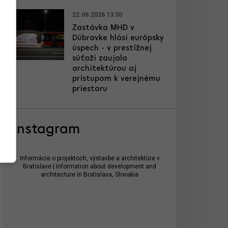
22.06.2026 13:30
Zastávka MHD v
Dúbravke hlási európsky
úspech - v prestížnej
súťaži zaujala
architektúrou aj
prístupom k verejnému
priestoru
Instagram
Informácie o projektoch, výstavbe a architektúre v
Bratislave | Information about development and
architecture in Bratislava, Slovakia