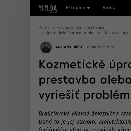
Aktuálne
Videá
Home
Hlavná železničná stanica
Kozmetické úpravy, totálna prestavba alebo nov
ADRIAN GUBČO
27.05.2025 16:13
Kozmetické úpra
prestavba alebo
vyriešiť problém
Bratislavská Hlavná železničná sta
Dané to je jej stavom, architektoni
(ne)funkčnosťou aj prevádzkovým