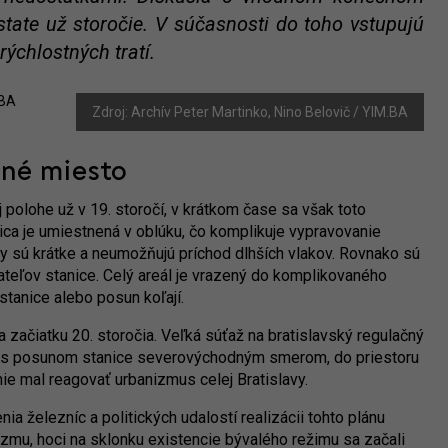
state už storočie. V súčasnosti do toho vstupujú
ýchlostných tratí.
Zdroj: Archív Peter Martinko, Nino Belovič / YIM.BA
sné miesto
j polohe už v 19. storočí, v krátkom čase sa však toto
ica je umiestnená v oblúku, čo komplikuje vypravovanie
y sú krátke a neumožňujú príchod dlhších vlakov. Rovnako sú
vateľov stanice. Celý areál je vrazený do komplikovaného
stanice alebo posun koľají.
a začiatku 20. storočia. Veľká súťaž na bratislavský regulačný
ala s posunom stanice severovýchodným smerom, do priestoru
e mal reagovať urbanizmus celej Bratislavy.
ia železníc a politických udalostí realizácii tohto plánu
izmu, hoci na sklonku existencie bývalého režimu sa začali