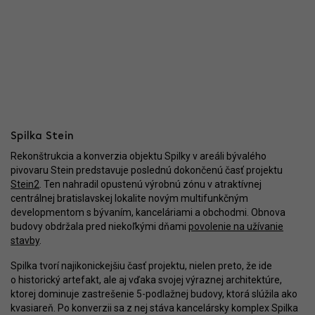
Spilka Stein
Rekonštrukcia a konverzia objektu Spilky v areáli bývalého
pivovaru Stein predstavuje poslednú dokončenú časť projektu
Stein2
. Ten nahradil opustenú výrobnú zónu v atraktívnej
centrálnej bratislavskej lokalite novým multifunkčným
developmentom s bývaním, kanceláriami a obchodmi. Obnova
budovy obdržala pred niekoľkými dňami
povolenie na užívanie
stavby
.
Spilka tvorí najikonickejšiu časť projektu, nielen preto, že ide
o historický artefakt, ale aj vďaka svojej výraznej architektúre,
ktorej dominuje zastrešenie 5-podlažnej budovy, ktorá slúžila ako
kvasiareň. Po konverzii sa z nej stáva kancelársky komplex Spilka