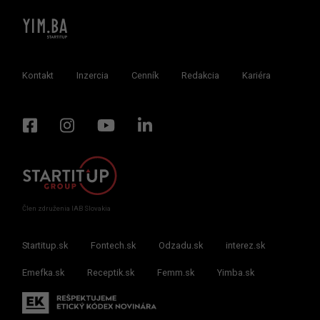
Kontakt
Inzercia
Cenník
Redakcia
Kariéra
Člen združenia IAB Slovakia
Startitup.sk
Fontech.sk
Odzadu.sk
interez.sk
Emefka.sk
Receptik.sk
Femm.sk
Yimba.sk