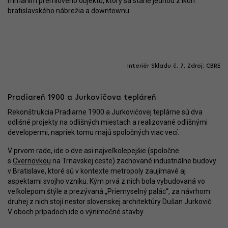
mrhaním prémiového objektu, ktorý sa stane jednou z ikon
bratislavského nábrežia a downtownu.
Interiér Skladu č. 7. Zdroj: CBRE
Pradiareň 1900 a Jurkovičova tepláreň
Rekonštrukcia Pradiarne 1900 a Jurkovičovej teplárne sú dva
odlišné projekty na odlišných miestach a realizované odlišnými
developermi, napriek tomu majú spoločných viac vecí.
V prvom rade, ide o dve asi najveľkolepejšie (spoločne
s
Cvernovkou
na Trnavskej ceste) zachované industriálne budovy
v Bratislave, ktoré sú v kontexte metropoly zaujímavé aj
aspektami svojho vzniku. Kým prvá z nich bola vybudovaná vo
veľkolepom štýle a prezývaná „Priemyselný palác“, za návrhom
druhej z nich stojí nestor slovenskej architektúry Dušan Jurkovič.
V oboch prípadoch ide o výnimočné stavby.