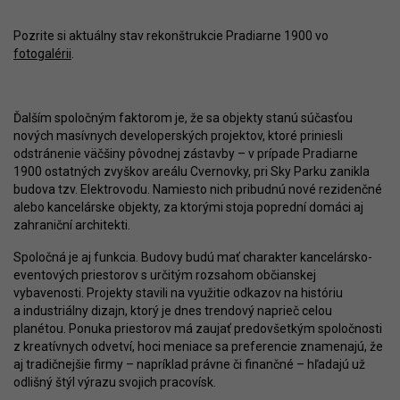
Pozrite si aktuálny stav rekonštrukcie Pradiarne 1900 vo
fotogalérii
.
Ďalším spoločným faktorom je, že sa objekty stanú súčasťou
nových masívnych developerských projektov, ktoré priniesli
odstránenie väčšiny pôvodnej zástavby – v prípade Pradiarne
1900 ostatných zvyškov areálu Cvernovky, pri Sky Parku zanikla
budova tzv. Elektrovodu. Namiesto nich pribudnú nové rezidenčné
alebo kancelárske objekty, za ktorými stoja poprední domáci aj
zahraniční architekti.
Spoločná je aj funkcia. Budovy budú mať charakter kancelársko-
eventových priestorov s určitým rozsahom občianskej
vybavenosti. Projekty stavili na využitie odkazov na históriu
a industriálny dizajn, ktorý je dnes trendový naprieč celou
planétou. Ponuka priestorov má zaujať predovšetkým spoločnosti
z kreatívnych odvetví, hoci meniace sa preferencie znamenajú, že
aj tradičnejšie firmy – napríklad právne či finančné – hľadajú už
odlišný štýl výrazu svojich pracovísk.