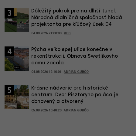
Dôležitý pokrok pre najdlhší tunel.
3
Národná diaľničná spoločnosť hľadá
projektanta pre kľúčový úsek D4
04.08.2026 21:00:00
RED
Pýcha veľkolepej ulice konečne v
4
rekonštrukcii. Obnova Swetlikovho
domu začala
04.08.2026 12:10:01
ADRIAN GUBČO
Krásne nádvorie pre historické
5
centrum. Dvor Pisztoryho paláca je
obnovený a otvorený
05.08.2026 10:48:20
ADRIAN GUBČO