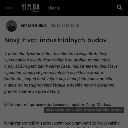
ADRIAN GUBČO
28.10.2019 10:10
Nový život industriálnych budov
V priebehu dynamického stavebného rozvoja Bratislavy
v posledných dvoch desaťročiach sa urobilo mnoho chýb.
K najväčším patrí zánik veľkej časti industriálneho dedičstva
v podobe viacerých priemyselných objektov a areálov.
Našťastie, aspoň časť z tých najvzácnejších budov prežila
a dnes sa postupne rekonštruuje a napĺňa novým obsahom,
pričom známe sú prvé detaily.
Interiér reštaurácie v Jurkovičovej teplárni. Zdroj: Medusa
K najvýznamnejším zachovaným budovám patrí Spilka bývalého