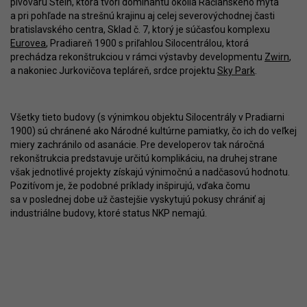
pivovaru Stein, ktorá tvorí dominantu okolia Račianskeho mýta
a pri pohľade na strešnú krajinu aj celej severovýchodnej časti
bratislavského centra, Sklad č. 7, ktorý je súčasťou komplexu
Eurovea
, Pradiareň 1900 s priľahlou Silocentrálou, ktorá
prechádza rekonštrukciou v rámci výstavby developmentu
Zwirn
,
a nakoniec Jurkovičova tepláreň, srdce projektu
Sky Park
.
Všetky tieto budovy (s výnimkou objektu Silocentrály v Pradiarni
1900) sú chránené ako Národné kultúrne pamiatky, čo ich do veľkej
miery zachránilo od asanácie. Pre developerov tak náročná
rekonštrukcia predstavuje určitú komplikáciu, na druhej strane
však jednotlivé projekty získajú výnimočnú a nadčasovú hodnotu.
Pozitívom je, že podobné príklady inšpirujú, vďaka čomu
sa v poslednej dobe už častejšie vyskytujú pokusy chrániť aj
industriálne budovy, ktoré status NKP nemajú.