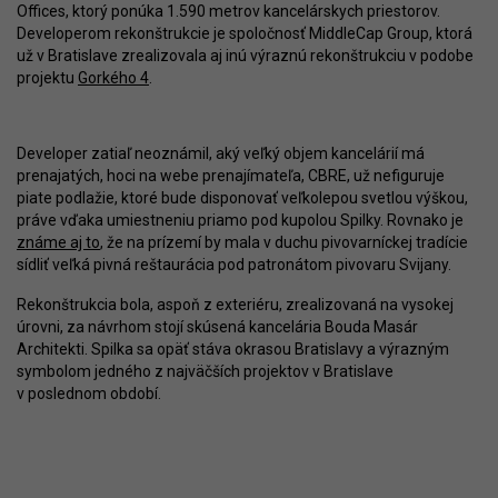
Offices, ktorý ponúka 1.590 metrov kancelárskych priestorov.
Developerom rekonštrukcie je spoločnosť MiddleCap Group, ktorá
už v Bratislave zrealizovala aj inú výraznú rekonštrukciu v podobe
projektu
Gorkého 4
.
Developer zatiaľ neoznámil, aký veľký objem kancelárií má
prenajatých, hoci na webe prenajímateľa, CBRE, už nefiguruje
piate podlažie, ktoré bude disponovať veľkolepou svetlou výškou,
práve vďaka umiestneniu priamo pod kupolou Spilky. Rovnako je
známe aj to
, že na prízemí by mala v duchu pivovarníckej tradície
sídliť veľká pivná reštaurácia pod patronátom pivovaru Svijany.
Rekonštrukcia bola, aspoň z exteriéru, zrealizovaná na vysokej
úrovni, za návrhom stojí skúsená kancelária Bouda Masár
Architekti. Spilka sa opäť stáva okrasou Bratislavy a výrazným
symbolom jedného z najväčších projektov v Bratislave
v poslednom období.