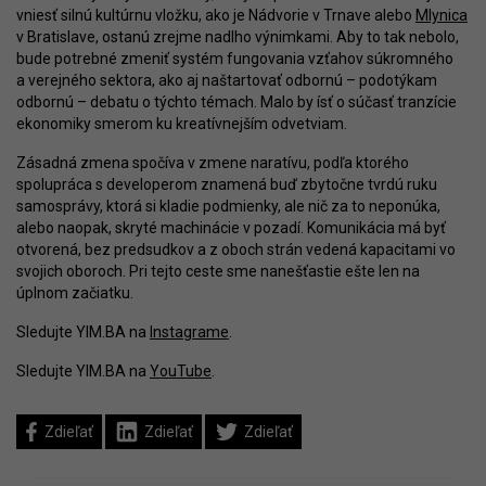
vniesť silnú kultúrnu vložku, ako je Nádvorie v Trnave alebo
Mlynica
v Bratislave, ostanú zrejme nadlho výnimkami. Aby to tak nebolo,
bude potrebné zmeniť systém fungovania vzťahov súkromného
a verejného sektora, ako aj naštartovať odbornú – podotýkam
odbornú – debatu o týchto témach. Malo by ísť o súčasť tranzície
ekonomiky smerom ku kreatívnejším odvetviam.
Zásadná zmena spočíva v zmene naratívu, podľa ktorého
spolupráca s developerom znamená buď zbytočne tvrdú ruku
samosprávy, ktorá si kladie podmienky, ale nič za to neponúka,
alebo naopak, skryté machinácie v pozadí. Komunikácia má byť
otvorená, bez predsudkov a z oboch strán vedená kapacitami vo
svojich oboroch. Pri tejto ceste sme nanešťastie ešte len na
úplnom začiatku.
Sledujte YIM.BA na
Instagrame
.
Sledujte YIM.BA na
YouTube
.
Zdieľať
Zdieľať
Zdieľať