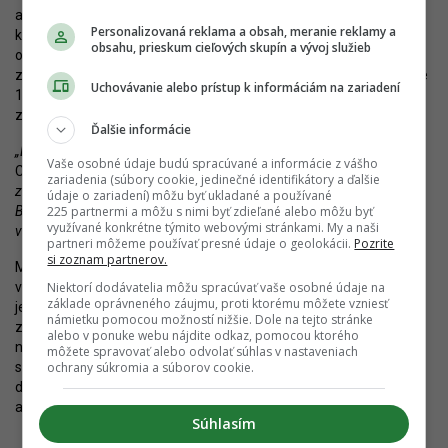
a Jurkovičova tepláreň, kde vzniknú reštaurácie podľa nového
Personalizovaná reklama a obsah, meranie reklamy a
konceptu Medusy. Nachádzať sa budú na prízemí jednotlivých
obsahu, prieskum cieľových skupín a vývoj služieb
objektov a budú prístupné aj pre verejnosť, nielen pre
zamestnancov. Okrem toho, spoločnosť potvrdila, že do Pradiarne
Uchovávanie alebo prístup k informáciám na zariadení
1900 sa aj priamo nasťahuje a vytvorí priestory pre svojich 60
zamestnancov.
Ďalšie informácie
„Bratislava sa mení a my chceme byť pri tom,“
hovorí Peter Štecko,
Vaše osobné údaje budú spracúvané a informácie z vášho
CEO Medusy a dodáva:
„Kým koncom deväťdesiatych rokov a
zariadenia (súbory cookie, jedinečné identifikátory a ďalšie
začiatkom storočia sme chceli byť čo najsilnejšie zastúpení v centre
údaje o zariadení) môžu byť ukladané a používané
225 partnermi a môžu s nimi byť zdieľané alebo môžu byť
Bratislavy, dnes sa presúvame do výnimočných historických objektov
využívané konkrétne týmito webovými stránkami. My a naši
v novom centre Bratislavy.“
partneri môžeme používať presné údaje o geolokácii.
Pozrite
si zoznam partnerov.
Medusa patrí k najúspešnejším gastronomickým skupinám
Niektorí dodávatelia môžu spracúvať vaše osobné údaje na
v Bratislave, čo je dané aj moderným a atraktívnym výrazom
základe oprávneného záujmu, proti ktorému môžete vzniesť
jednotlivých prevádzok, ktoré sa tešia popularite u veľkého počtu
námietku pomocou možností nižšie. Dole na tejto stránke
zákazníkov. Oba objekty tak získali silného nájomníka, ktorý do
alebo v ponuke webu nájdite odkaz, pomocou ktorého
nich pravdepodobne pritiahne nemalú klientelu a bude v nich mať
môžete spravovať alebo odvolať súhlas v nastaveniach
ochrany súkromia a súborov cookie.
stabilné miesto. Medusa zatiaľ odhalila o reštauráciách málo
detailov, prestížna lokalita však kladie tie najvyššie nároky na
architektonické prevedenie interiérov prevádzok.
Súhlasím