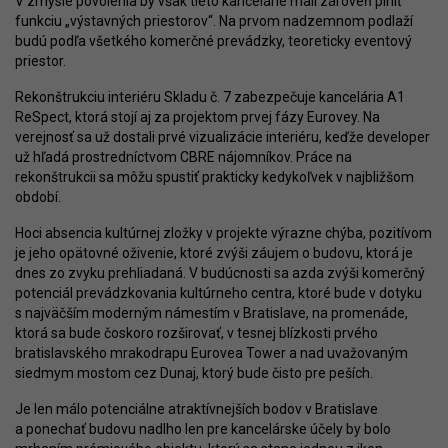
V zmysle povolenia by však tieto kancelárie mali zároveň plniť
funkciu „výstavných priestorov“. Na prvom nadzemnom podlaží
budú podľa všetkého komerčné prevádzky, teoreticky eventový
priestor.
Rekonštrukciu interiéru Skladu č. 7 zabezpečuje kancelária A1
ReSpect, ktorá stojí aj za projektom prvej fázy Eurovey. Na
verejnosť sa už dostali prvé vizualizácie interiéru, keďže developer
už hľadá prostredníctvom CBRE nájomníkov. Práce na
rekonštrukcii sa môžu spustiť prakticky kedykoľvek v najbližšom
období.
Hoci absencia kultúrnej zložky v projekte výrazne chýba, pozitívom
je jeho opätovné oživenie, ktoré zvýši záujem o budovu, ktorá je
dnes zo zvyku prehliadaná. V budúcnosti sa azda zvýši komerčný
potenciál prevádzkovania kultúrneho centra, ktoré bude v dotyku
s najväčším moderným námestím v Bratislave, na promenáde,
ktorá sa bude čoskoro rozširovať, v tesnej blízkosti prvého
bratislavského mrakodrapu Eurovea Tower a nad uvažovaným
siedmym mostom cez Dunaj, ktorý bude čisto pre peších.
Je len málo potenciálne atraktívnejších bodov v Bratislave
a ponechať budovu nadlho len pre kancelárske účely by bolo