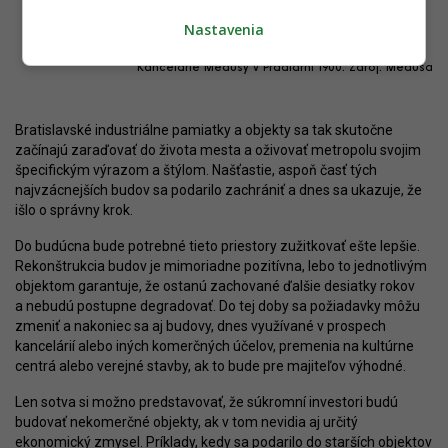
Nastavenia
Kancelárie Medusy v Pradiarni 1900. Zdroj: Medusa
Bratislavské industriálne pamiatky a objekty sa tak skutočne
začínajú zaraďovať do života mesta a oživovať metropolu svojim
špecifickým výrazom a štýlom. Našťastie, aspoň časť tých
najvzácnejších budov sa podarilo zachrániť a dnes sa ukazuje, že
išlo o správny krok.
Do budúcna bude potrebné tieto priestory zužitkovať ešte lepšie.
Rekonštrukcia budov je mimoriadne pozitívna, lebo to jednotlivým
objektom garantuje, že ostanú zachované ďalšie desiatky rokov
a nebudú postupne degradovať. Do tej doby sa požiadavky môžu
zmeniť a nakoniec sa aj budovy, dnes využívané v prospech
kancelárií alebo iných komerčných účelov, premenia na kultúrne
centrá alebo verejné stavby, ak to bude pre majiteľov výhodné.
Len sotva si možno predstavovať, že súkromní investori budú
budovať nekomerčné objekty, ak v tom nevidia aj určitý
ekonomický zmysel. Príklady, kedy sa podarilo do starších objektov