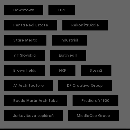
Downtown
JTRE
Penta Real Estate
Rekonštrukcie
Staré Mesto
Industriál
YIT Slovakia
Eurovea II
Brownfields
NKP
Stein2
A1 Architecture
DF Creative Group
Bouda Masár Architekti
Pradiareň 1900
Jurkovičova tepláreň
MiddleCap Group