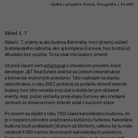
Spilka v projekte Stein2, fotografia z 9.6.2019
Sklad č. 7
Sklad č. 7, známy aj ako budova Admirality, tvorí výraznú súčasť
bratislavského nábrežia, ako aj komplexu Eurovea, hoci tu stojí už
dlhodobo bez využitia. To sa však má čoskoro zmeniť.
Už pred časom som
informoval
o stavebnom povolení, ktoré
developer J&T Real Estate obdržal za účelom rekonštrukcie
a konverzie vnútorných priestorov. Táto nadviaže na staršiu
rekonštrukciu z roku 2007, pri ktorej sa podarilo obnoviť exteriér
budovy, hoci táto nenašla svoj účel a slúžila len pre občasné
eventy, resp. počas výstavby prvej etapy Eurovey ako predajné
centrum so showroomom. Interiér ostal v surovom stave.
Po novom sa objekt z roku 1922 stane kancelárskou budovou, čo
je v rozpore s pôvodne uvažovanou kultúrnou funkciou. Kancelárie
budú na troch podlažiach (druhom až štvrtom), celkovo by tu malo
vzniknúť 4.560 metrov štvorcových kancelárskych priestorov.