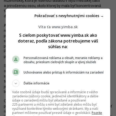
Ružinovskej, ktorá je hlavnou radiálou v tejto mestskej časti
a prirodzenou osou, okolo ktorej by mala byť koncentrovaná
ťažisková cyklistická doprava. Koridor až do Starého Mesta môžu
Pokračovať s nevyhnutnými cookies →
denne využívať potenciálne až tisíce užívateľov.
Aj preto zaradilo občianske združenie Cyklokoalícia Záhradnícku
Víta ťa www.yimba.sk
medzi päticu
najdôležitejších chýbajúcich cyklotrás
. Pripomína
S cieľom poskytovať www.yimba.sk ako
pritom, že Hlavné mesto spracúva pre túto ulicu (spoločne
doteraz, podľa zákona potrebujeme váš
s Ružinovskou)
projekt stavebne oddelenej cyklotrasy
, hoci
súhlas na:
pripúšťa, že do jej realizácie zostávajú ešte „pri najlepšej vôli“ roky.
Preto je podľa aktivistov vhodné aj riešenie v podobe ochranných
pruhov.
Personalizovaná reklama a obsah, meranie reklamy a
obsahu, prieskum cieľových skupín a vývoj služieb
Stále však ide len o provizórnu úpravu. Navrhovaná stavebne
oddelená cyklotrasa vychádza z faktu, že chodníky po oboch
Uchovávanie alebo prístup k informáciám na zariadení
stranách ulice sú pomerne široké a nie sú natoľko využívané, aby
tu nemohli byť umiestnené aj riadne cyklopruhy (jednosmerné po
Ďalšie informácie
jednotlivých stranách Záhradníckej). Išlo by o omnoho
bezpečnejšie riešenie ako ochranné pruhy na ceste.
Vaše osobné údaje budú spracúvané a informácie z vášho
zariadenia (súbory cookie, jedinečné identifikátory a ďalšie
údaje o zariadení) môžu byť ukladané a používané
O tomto projekte sa hovorí už niekoľko rokov. Štúdia bola
225 partnermi a môžu s nimi byť zdieľané alebo môžu byť
predstavená už v roku 2022 a dnes nie je známe, kedy by mohla ísť
využívané konkrétne týmito webovými stránkami. My a naši
riadna cyklotrasa do realizácie. So zámerom je spojená aj úprava
partneri môžeme používať presné údaje o geolokácii.
Pozrite