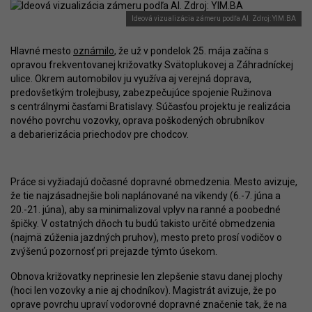
Ideová vizualizácia zámeru podľa AI. Zdroj: YIM.BA
Hlavné mesto
oznámilo
, že už v pondelok 25. mája začína s
opravou frekventovanej križovatky Svätoplukovej a Záhradníckej
ulice. Okrem automobilov ju využíva aj verejná doprava,
predovšetkým trolejbusy, zabezpečujúce spojenie Ružinova
s centrálnymi časťami Bratislavy. Súčasťou projektu je realizácia
nového povrchu vozovky, oprava poškodených obrubníkov
a debarierizácia priechodov pre chodcov.
Práce si vyžiadajú dočasné dopravné obmedzenia. Mesto avizuje,
že tie najzásadnejšie boli naplánované na víkendy (6.-7. júna a
20.-21. júna), aby sa minimalizoval vplyv na ranné a poobedné
špičky. V ostatných dňoch tu budú takisto určité obmedzenia
(najmä zúženia jazdných pruhov), mesto preto prosí vodičov o
zvýšenú pozornosť pri prejazde týmto úsekom.
Obnova križovatky neprinesie len zlepšenie stavu danej plochy
(hoci len vozovky a nie aj chodníkov). Magistrát avizuje, že po
oprave povrchu upraví vodorovné dopravné značenie tak, že na