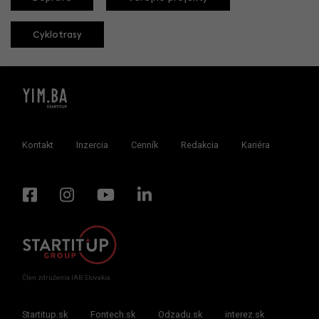
Cyklotrasy
Kontakt
Inzercia
Cenník
Redakcia
Kariéra
Člen združenia IAB Slovakia
Startitup.sk
Fontech.sk
Odzadu.sk
interez.sk