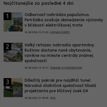
Najčítanejšie za posledné 4 dni
Odbornosť nahrádza populizmus.
1
Petržalka zvažuje obmedzenie výstavby
v blízkosti električkovej trate
03.08.2026 15:32:40
ADRIAN GUBČO
Veľký reťazec nahradia apartmány.
2
Ružinov dostane nové ubytovanie,
vznikne na mieste centrály známej
spoločnosti
05.08.2026 13:15:27
SIMONA SCHREINEROVÁ
Dôležitý pokrok pre najdlhší tunel.
3
Národná diaľničná spoločnosť hľadá
projektanta pre kľúčový úsek D4
04.08.2026 21:00:00
RED