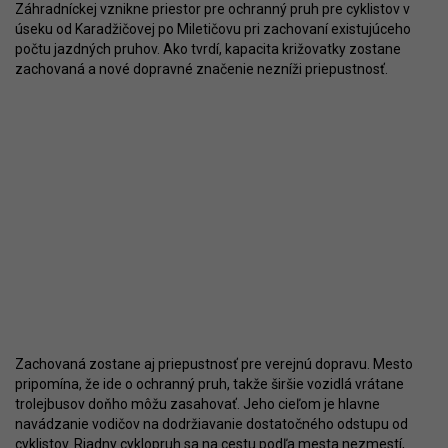
Záhradníckej vznikne priestor pre ochranný pruh pre cyklistov v
úseku od Karadžičovej po Miletičovu pri zachovaní existujúceho
počtu jazdných pruhov. Ako tvrdí, kapacita križovatky zostane
zachovaná a nové dopravné značenie nezníži priepustnosť.
Zachovaná zostane aj priepustnosť pre verejnú dopravu. Mesto
pripomína, že ide o ochranný pruh, takže širšie vozidlá vrátane
trolejbusov doňho môžu zasahovať. Jeho cieľom je hlavne
navádzanie vodičov na dodržiavanie dostatočného odstupu od
cyklistov. Riadny cyklopruh sa na cestu podľa mesta nezmestí,