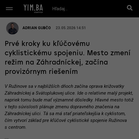
ADRIAN GUBČO
23.05.2026 14:51
Prvé kroky ku kľúčovému
cyklistickému spojeniu. Mesto zmení
režim na Záhradníckej, začína
provizórnym riešením
V Ružinove sa v najbližších dňoch začína oprava križovatky
Záhradníckej a Svätoplukovej ulice. Ide o relatívne malý projekt,
napriek tomu bude mať významné dôsledky. Hlavné mesto totiž
v tejto súvislosti plánuje zmenu dopravného značenia na
Záhradníckej ulici. Tá sa má stať priateľskejšia k cyklistom,
čím vytvorí základ pre kľúčové cyklistické spojenie Ružinova
s centrom.