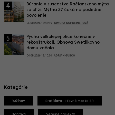
Búranie v susedstve Račianskeho mýta
4
sa blíži. Mýtna 37 čaká na posledné
povolenie
05.08.2026 16:42:19
SIMONA SCHREINEROVÁ
Pýcha veľkolepej ulice konečne v
5
rekonštrukcii. Obnova Swetlikovho
domu začala
04.08.2026 12:10:01
ADRIAN GUBČO
Kategórie
Ružinov
Bratislava - Hlavné mesto SR
Doprava
Verejné projekty