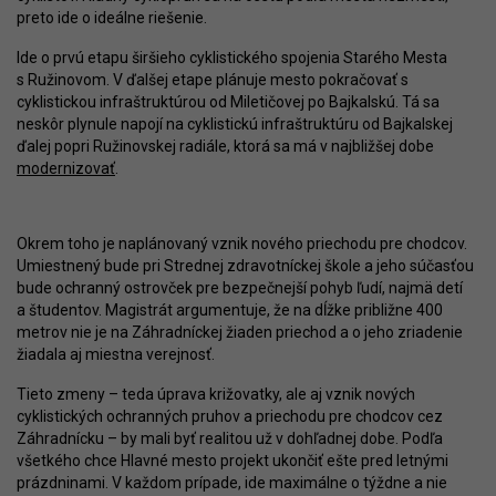
preto ide o ideálne riešenie.
Ide o prvú etapu širšieho cyklistického spojenia Starého Mesta
s Ružinovom. V ďalšej etape plánuje mesto pokračovať s
cyklistickou infraštruktúrou od Miletičovej po Bajkalskú. Tá sa
neskôr plynule napojí na cyklistickú infraštruktúru od Bajkalskej
ďalej popri Ružinovskej radiále, ktorá sa má v najbližšej dobe
modernizovať
.
Okrem toho je naplánovaný vznik nového priechodu pre chodcov.
Umiestnený bude pri Strednej zdravotníckej škole a jeho súčasťou
bude ochranný ostrovček pre bezpečnejší pohyb ľudí, najmä detí
a študentov. Magistrát argumentuje, že na dĺžke približne 400
metrov nie je na Záhradníckej žiaden priechod a o jeho zriadenie
žiadala aj miestna verejnosť.
Tieto zmeny – teda úprava križovatky, ale aj vznik nových
cyklistických ochranných pruhov a priechodu pre chodcov cez
Záhradnícku – by mali byť realitou už v dohľadnej dobe. Podľa
všetkého chce Hlavné mesto projekt ukončiť ešte pred letnými
prázdninami. V každom prípade, ide maximálne o týždne a nie