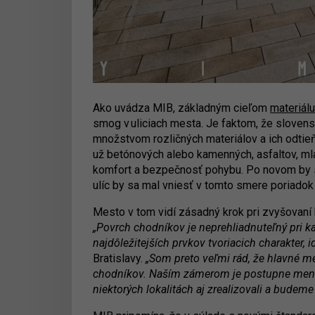
Ako uvádza MIB, základným cieľom
materiálu
smog v uliciach mesta. Je faktom, že slove
množstvom rozličných materiálov a ich odtieňov
už betónových alebo kamenných, asfaltov, mlat,
komfort a bezpečnosť pohybu. Po novom by s
ulíc by sa mal vniesť v tomto smere poriadok 
Mesto v tom vidí zásadný krok pri zvyšovaní k
„Povrch chodníkov je neprehliadnuteľný pri k
najdôležitejších prvkov tvoriacich charakter, 
Bratislavy.
„Som preto veľmi rád, že hlavné m
chodníkov. Naším zámerom je postupne meniť
niektorých lokalitách aj zrealizovali a budem