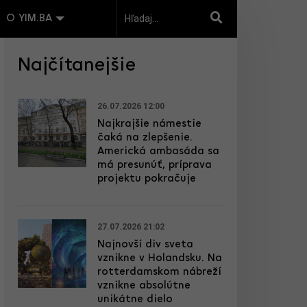
O YIM.BA
Najčítanejšie
26.07.2026 12:00
Najkrajšie námestie
čaká na zlepšenie.
Americká ambasáda sa
má presunúť, príprava
projektu pokračuje
27.07.2026 21:02
Najnovší div sveta
vznikne v Holandsku. Na
rotterdamskom nábreží
vznikne absolútne
unikátne dielo