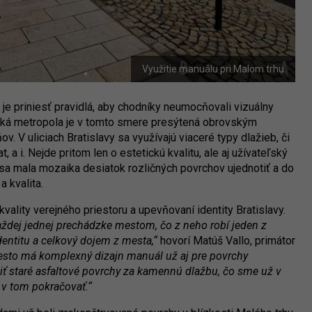
Využitie manuálu pri Malom trhu
je priniesť pravidlá, aby chodníky neumocňovali vizuálny
nská metropola je v tomto smere presýtená obrovským
. V uliciach Bratislavy sa využívajú viaceré typy dlažieb, či
 a i. Nejde pritom len o estetickú kvalitu, ale aj užívateľský
a mala mozaika desiatok rozličných povrchov ujednotiť a do
a kvalita.
vality verejného priestoru a upevňovaní identity Bratislavy.
aždej jednej prechádzke mestom, čo z neho robí jeden z
identitu a celkový dojem z mesta,“
hovorí Matúš Vallo, primátor
esto má komplexný dizajn manuál už aj pre povrchy
 staré asfaltové povrchy za kamennú dlažbu, čo sme už v
e v tom pokračovať.“