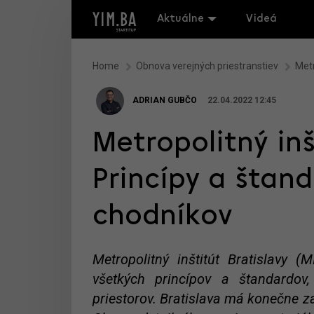
Aktuálne
Videá
Home
Obnova verejných priestranstiev
Metr
ADRIAN GUBČO
22.04.2022 12:45
Metropolitný inš
Princípy a štan
chodníkov
Metropolitný inštitút Bratislavy (
všetkých princípov a štandardov,
priestorov. Bratislava má konečne z