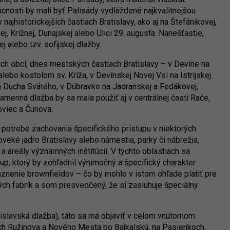
úcnosti by mali byť Palisády vydláždené najkvalitnejšou
ajhistorickejších častiach Bratislavy, ako aj na Štefánikovej,
, Krížnej, Dunajskej alebo Ulici 29. augusta. Nanešťastie,
j alebo tzv. sofijskej dlažby.
ch obcí, dnes mestských častiach Bratislavy – v Devíne na
ebo kostolom sv. Kríža, v Devínskej Novej Vsi na Istrijskej
Ducha Svätého, v Dúbravke na Jadranskej a Fedákovej,
amenná dlažba by sa mala použiť aj v centrálnej časti Rače,
oviec a Čunova.
o potrebe zachovania špecifického prístupu v niektorých
oveké jadro Bratislavy alebo námestia, parky či nábrežia,
a areály významných inštitúcií. V týchto oblastiach sa
tup, ktorý by zohľadnil výnimočný a špecifický charakter
nenie brownfieldov – čo by mohlo v istom ohľade platiť pre
ých fabrík a som presvedčený, že si zasluhuje špeciálny
tislavská dlažba), táto sa má objaviť v celom vnútornom
ch Ružinova a Nového Mesta po Bajkalskú, na Pasienkoch,