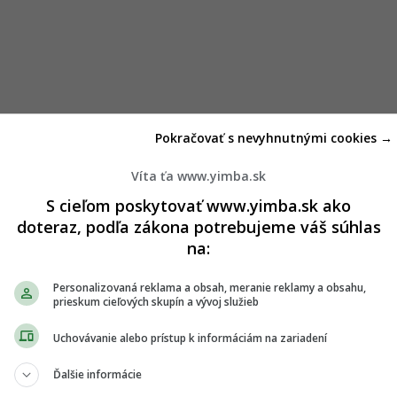
fajú, že koncepčný materiál dá všetkých aktérom vo verejnom
Pokračovať s nevyhnutnými cookies →
stupovať pri úpravách chodníkov.
„Vďaka jasne nastaveným
stematickej voľbe materiálov či tvarov. Navyše celý
Víta ťa www.yimba.sk
 nemusia nanovo vymýšľať riešenia. Túto prácu sme urobili
S cieľom poskytovať www.yimba.sk ako
 Sekcie verejných priestorov z MIBu.
doteraz, podľa zákona potrebujeme váš súhlas
ozícii detailné návody, ako napríklad lemovať chodníky popri
na:
ach, vozovke alebo prvkoch v uliciach, ako riešiť dláždenie či
osti, ako debarierizovať povrchy alebo ako vyriešiť zvod
Personalizovaná reklama a obsah, meranie reklamy a obsahu,
ždenia jednotlivých typov povrchov a ako ich obnovovať alebo
prieskum cieľových skupín a vývoj služieb
elovými príkladmi, fotografiami a schémami najtypickejších
Uchovávanie alebo prístup k informáciám na zariadení
ho prístupu k povrchom chodníkov v meste je
Bratislavská
Ďalšie informácie
 metropolu.
„Dôležitým zjednocujúcim prvkom chodníkov je