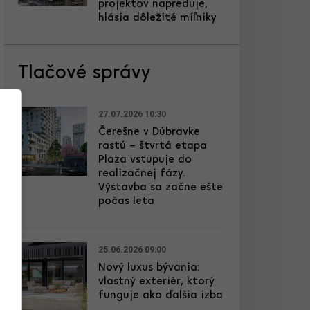
projektov napreduje,
hlásia dôležité míľniky
Tlačové správy
27.07.2026 10:30
Čerešne v Dúbravke
rastú – štvrtá etapa
Plaza vstupuje do
realizačnej fázy.
Výstavba sa začne ešte
počas leta
25.06.2026 09:00
Nový luxus bývania:
vlastný exteriér, ktorý
funguje ako ďalšia izba