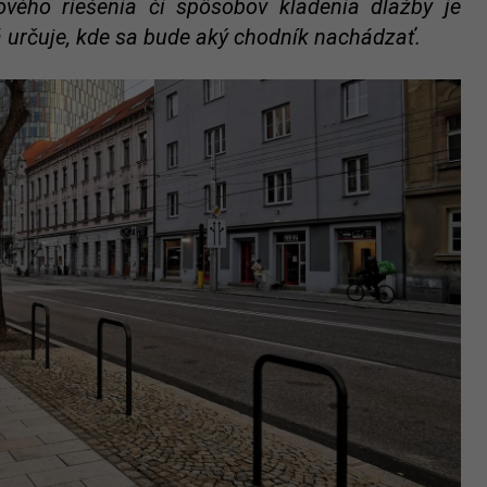
ového riešenia či spôsobov kladenia dlažby je
á určuje, kde sa bude aký chodník nachádzať.