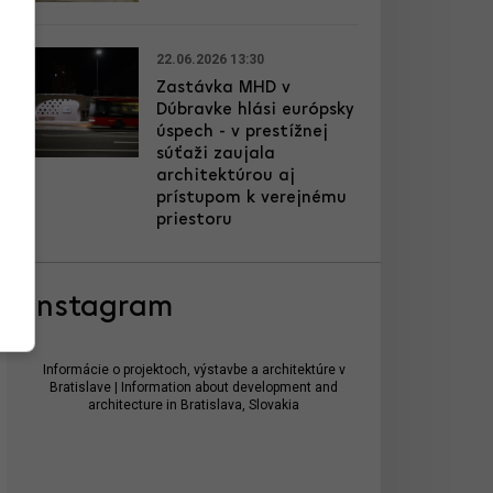
22.06.2026 13:30
Zastávka MHD v
Dúbravke hlási európsky
úspech - v prestížnej
súťaži zaujala
architektúrou aj
prístupom k verejnému
priestoru
Instagram
Informácie o projektoch, výstavbe a architektúre v
Bratislave | Information about development and
architecture in Bratislava, Slovakia