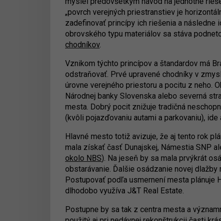
myslel predovšetkým návod na jednotné rieše
„povrch verejných priestranstiev je horizontá
zadefinovať princípy ich riešenia a následne i
obrovského typu materiálov sa stáva podne
chodníkov
.
Vznikom týchto princípov a štandardov má Br
odstraňovať. Prvé upravené chodníky v zmysl
úrovne verejného priestoru a pocitu z neho. 
Národnej banky Slovenska alebo severná str
mesta. Dobrý pocit znižuje tradičná nescho
(kvôli pojazďovaniu autami a parkovaniu), ide
Hlavné mesto totiž avizuje, že aj tento rok p
mala získať časť Dunajskej, Námestia SNP a
okolo NBS
). Na jeseň by sa mala prvýkrát osá
obstarávanie. Ďalšie osádzanie novej dlažby
Postupovať podľa usmernení mesta plánuje 
dlhodobo využíva J&T Real Estate.
Postupne by sa tak z centra mesta a významný
použitý aj pri
nedávnej rekonštrukcii
časti krás