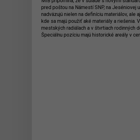
MIB pripomína, že v súlade s novými štandard
pred poštou na Námestí SNP, na Jeséniovej ul
nadväzujú nielen na definíciu materiálov, ale 
kde sa majú použiť aké materiály a riešenia. 
mestských radiálach a v štvrtiach rodinných 
Špeciálnu pozíciu majú historické areály v cen