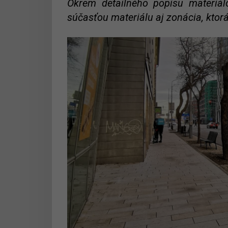
Okrem detailného popisu materiál
súčasťou materiálu aj zonácia, ktor