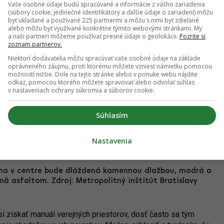
Vaše osobné údaje budú spracúvané a informácie z vášho zariadenia
e iných miest vo svete navrhujeme dať jednotný vizuál
(súbory cookie, jedinečné identifikátory a ďalšie údaje o zariadení) môžu
anský. Tento typ dlažby sa má používať na významných
byť ukladané a používané 225 partnermi a môžu s nimi byť zdieľané
ií a budov. „Snahou je vytvoriť jednu vrstvu v identite mesta a
alebo môžu byť využívané konkrétne týmito webovými stránkami. My
a naši partneri môžeme používať presné údaje o geolokácii.
Pozrite si
estetické riešenie povrchov dláždených chodníkov.“ Manuál
zoznam partnerov.
spôsoby jej kladenia.
Niektorí dodávatelia môžu spracúvať vaše osobné údaje na základe
oprávneného záujmu, proti ktorému môžete vzniesť námietku pomocou
ých povrchov k dláždeniu je výhodný aj vďaka lepšej
možností nižšie. Dole na tejto stránke alebo v ponuke webu nájdite
ateľnosti v prípade stavebných prác, opráv či vkladania
odkaz, pomocou ktorého môžete spravovať alebo odvolať súhlas
v nastaveniach ochrany súkromia a súborov cookie.
né mesto a mestské organizácie, jeho využívanie je však
mných investorov. Spolu s ďalšími princípmi a štandardami
ompaktného vizuálu“ bratislavských verejných priestorov.
Súhlasím
Nastavenia
óna v centre bude dláždená kamennou dlažbou, modrá a
ä asfaltom. Zdroj: Metropolitný inštitút Bratislavy
sí získať manuál verejných priestorov, dosť často sa tým