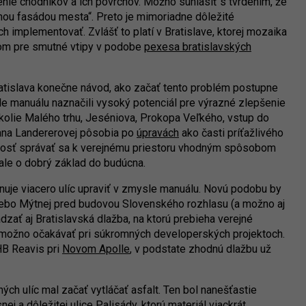
nie chodníkov a ich povrchov. Možno súhlasiť s tvrdením, že
lnou fasádou mesta“. Preto je mimoriadne dôležité
ch implementovať. Zvlášť to platí v Bratislave, ktorej mozaika
tom pre smutné vtipy v podobe
pexesa bratislavských
atislava konečne návod, ako začať tento problém postupne
e manuálu naznačili vysoký potenciál pre výrazné zlepšenie
Okolie Malého trhu, Jeséniova, Prokopa Veľkého, vstup do
ana Landererovej pôsobia po
úpravách
ako časti príťažlivého
pnosť správať sa k verejnému priestoru vhodným spôsobom
 ale o dobrý základ do budúcna.
lánuje viacero ulíc upraviť v zmysle manuálu. Novú podobu by
lebo Mýtnej pred budovou Slovenského rozhlasu (a možno aj
dzať aj Bratislavská dlažba, na ktorú prebieha verejné
 možno očakávať pri súkromných developerských projektoch.
HB Reavis pri
Novom Apolle
, v podstate zhodnú dlažbu už
ch ulíc mal začať vytláčať asfalt. Ten bol nanešťastie
nej a dôležitej ulice Palisády, ktorú materiál viackrát