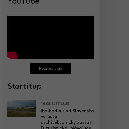
YouTube
Pozrieť viac
Startitup
16.08.2025 12:35
Iba hodinu od Slovenska
vyrástol
architektonický zázrak:
Futuristické „plávajúce