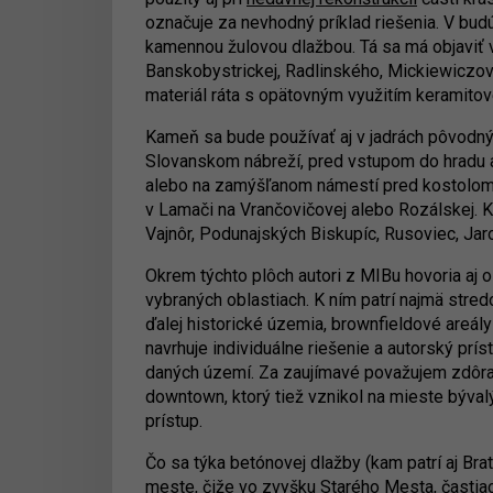
označuje za nevhodný príklad riešenia. V bud
kamennou žulovou dlažbou. Tá sa má objaviť v n
Banskobystrickej, Radlinského, Mickiewiczovej
materiál ráta s opätovným využitím keramitove
Kameň sa bude používať aj v jadrách pôvodný
Slovanskom nábreží, pred vstupom do hradu al
alebo na zamýšľanom námestí pred kostolom 
v Lamači na Vrančovičovej alebo Rozálskej. K
Vajnôr, Podunajských Biskupíc, Rusoviec, Jar
Okrem týchto plôch autori z MIBu hovoria aj 
vybraných oblastiach. K ním patrí najmä stred
ďalej historické územia, brownfieldové areály 
navrhuje individuálne riešenie a autorský prís
daných území. Za zaujímavé považujem zdôraz
downtown, ktorý tiež vznikol na mieste býval
prístup.
Čo sa týka betónovej dlažby (kam patrí aj Bra
meste, čiže vo zvyšku Starého Mesta, častia