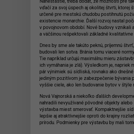
Nanešťastie, treba dodať, že možností pre tak
vďačí za svoj úspech aj okolitej štvrti, ktore
určené pre mestskú chudobu postihnutú požia
existencie monarchie. Ďalší rozvoj nastal po
v povojnovom období. Nové budovy vznikali 
a väčšinou rešpektovali základné kvalitatívne 
Dnes by sme ale takúto peknú, príjemnú štvrť,
budovali len sotva. Bránia tomu viaceré norm
Tie napríklad určujú maximálnu mieru zástav
ich vymáhania je zlá). Výsledkom je, napriek 
pár výnimiek sú sídliská, rovnako ako dnešné
jediným pozitívom je zabezpečenie bývania p
vyššie ciele, ako len budovanie bytov v štýle 
Nová Vajnorská a niekoľko ďalších development
nahradili nevyužívané pôvodné objekty alebo d
výstavba miest smerovať. Kompaktnejšie sídla
lepšie aj atraktívnejšie oproti do krajiny roz
prírodu. Podmienky pre výstavbu by mali to