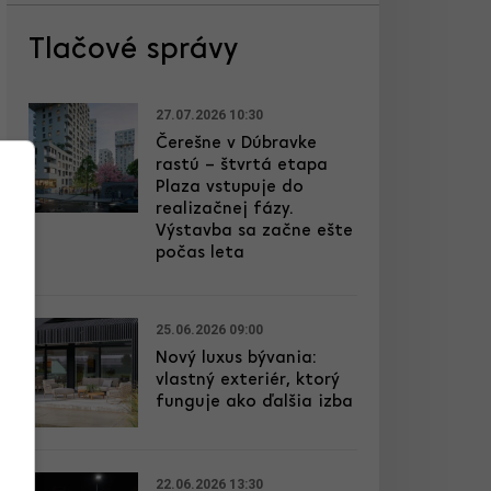
Tlačové správy
27.07.2026 10:30
Čerešne v Dúbravke
rastú – štvrtá etapa
Plaza vstupuje do
realizačnej fázy.
Výstavba sa začne ešte
počas leta
25.06.2026 09:00
Nový luxus bývania:
vlastný exteriér, ktorý
funguje ako ďalšia izba
22.06.2026 13:30