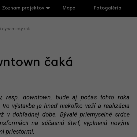
Zoznam projektov
Mapa
Fotogaléria
á dynamický rok
owntown čaká
y, resp. downtown, bude aj počas tohto roka
o výstavbe je hneď niekoľko veží a realizácia
už v dohľadnej dobe. Bývalé priemyselné srdce
ansformácii na súčasnú štvrť, vyplnenú novými
i priestormi.