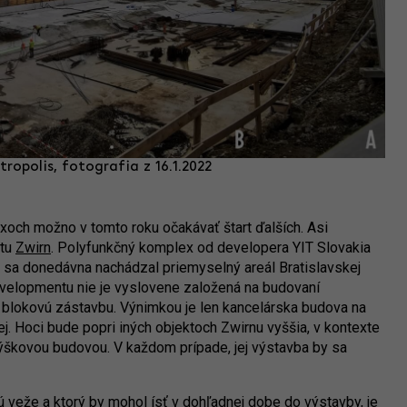
opolis, fotografia z 16.1.2022
xoch možno v tomto roku očakávať štart ďalších. Asi
ktu
Zwirn
. Polyfunkčný komplex od developera YIT Slovakia
 sa donedávna nachádzal priemyselný areál Bratislavskej
velopmentu nie je vyslovene založená na budovaní
 blokovú zástavbu. Výnimkou je len kancelárska budova na
j. Hoci bude popri iných objektoch Zwirnu vyššia, v kontexte
výškovou budovou. V každom prípade, jej výstavba by sa
eže a ktorý by mohol ísť v dohľadnej dobe do výstavby, je