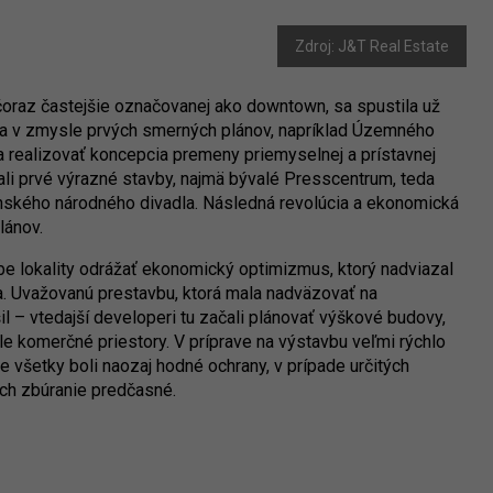
Zdroj: J&T Real Estate
 čoraz častejšie označovanej ako downtown, sa spustila už
 sa v zmysle prvých smerných plánov, napríklad Územného
a realizovať koncepcia premeny priemyselnej a prístavnej
čali prvé výrazné stavby, najmä bývalé Presscentrum, teda
ského národného divadla. Následná revolúcia a ekonomická
lánov.
be lokality odrážať ekonomický optimizmus, ktorý nadviazal
. Uvažovanú prestavbu, ktorá mala nadväzovať na
l – vtedajší developeri tu začali plánovať výškové budovy,
le komerčné priestory. V príprave na výstavbu veľmi rýchlo
ie všetky boli naozaj hodné ochrany, v prípade určitých
ich zbúranie predčasné.