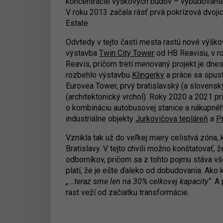
koncentrácie výškových budov – vybudovani
V roku 2013 začala rásť prvá pokrízová dvoj
Estate.
Odvtedy v tejto časti mesta rastú nové výško
výstavba
Twin City Tower
od HB Reavisu, v 
Reavis, pričom tretí menovaný projekt je dn
rozbehlo výstavbu
Klingerky
a práce sa spusti
Eurovea Tower, prvý bratislavský (a slovensk
(architektonický vrchol). Roky 2020 a 2021 p
o kombináciu autobusovej stanice a nákupné
industriálne objekty
Jurkovičova tepláreň
a
P
Vznikla tak už do veľkej miery celistvá zóna,
Bratislavy. V tejto chvíli možno konštatovať,
odborníkov, pričom sa z tohto pojmu stáva v
platí, že je ešte ďaleko od dobudovania. Ako 
„...teraz sme len na 30% celkovej kapacity“
. A
rast veží od začiatku transformácie.