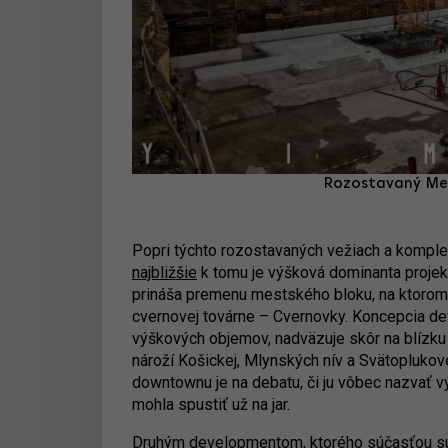
Rozostavaný Metr
Popri týchto rozostavaných vežiach a komple
najbližšie
k tomu je výšková dominanta proje
prináša premenu mestského bloku, na ktorom
cvernovej továrne – Cvernovky. Koncepcia de
výškových objemov, nadväzuje skôr na blízku
nároží Košickej, Mlynských nív a Svätoplukove
downtownu je na debatu, či ju vôbec nazvať 
mohla spustiť už na jar.
Druhým developmentom, ktorého súčasťou sú v