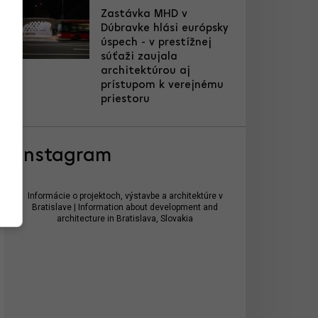
Zastávka MHD v
Dúbravke hlási európsky
úspech - v prestížnej
súťaži zaujala
architektúrou aj
prístupom k verejnému
priestoru
Instagram
Informácie o projektoch, výstavbe a architektúre v
Bratislave | Information about development and
architecture in Bratislava, Slovakia