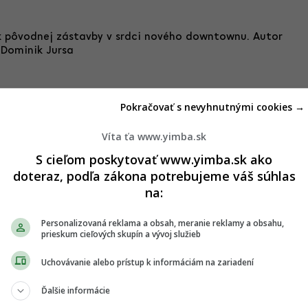
k pôvodnej zástavby v srdci nového downtownu. Autor
Dominik Jursa
ť výškových budov, v príprave
Pokračovať s nevyhnutnými cookies →
Víta ťa www.yimba.sk
ký projekt, v rámci ktorého sa v jednej chvíli budovali štyri
S cieľom poskytovať www.yimba.sk ako
elárska. Mamutie rozmery mali aj blízke Nivy, ktoré sa
doteraz, podľa zákona potrebujeme váš súhlas
v Strednej Európe. Po ich dokončení sa môže zdať, ako keby
na:
k tak.
eloper v priebehu minulého roka rozbehol realizáciu
štvrtej
Personalizovaná reklama a obsah, meranie reklamy a obsahu,
prieskum cieľových skupín a vývoj služieb
dzajúce. Sky Park Residence 4 bude mať 31 podlaží, 103,8
pozemku. Obsahovať bude 264 nadštandardných bytov
Uchovávanie alebo prístup k informáciám na zariadení
 výstavba na úrovni ôsmeho nadzemného podlažia.
dosiahnutie hrubej stavby Penta Real Estate predpokladá
Ďalšie informácie
nie v roku 2025. Vysvetľuje to snahou o zvýšenie komfortu