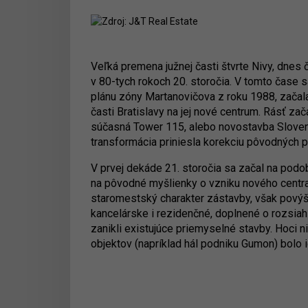
Veľká premena južnej časti štvrte Nivy, dnes
v 80-tych rokoch 20. storočia. V tomto čase
plánu zóny Martanovičova z roku 1988, začal
časti Bratislavy na jej nové centrum. Rásť za
súčasná Tower 115, alebo novostavba Sloven
transformácia priniesla korekciu pôvodných p
V prvej dekáde 21. storočia sa začal na podo
na pôvodné myšlienky o vzniku nového centra
staromestský charakter zástavby, však povýši
kancelárske i rezidenčné, doplnené o rozsiah
zanikli existujúce priemyselné stavby. Hoci n
objektov (napríklad hál podniku Gumon) bolo 