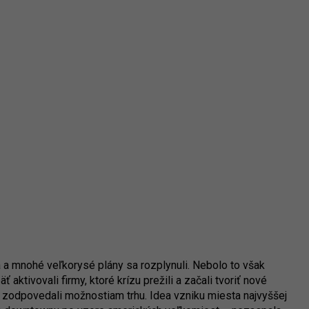
a a mnohé veľkorysé plány sa rozplynuli. Nebolo to však
ktivovali firmy, ktoré krízu prežili a začali tvoriť nové
ac zodpovedali možnostiam trhu. Idea vzniku miesta najvyššej