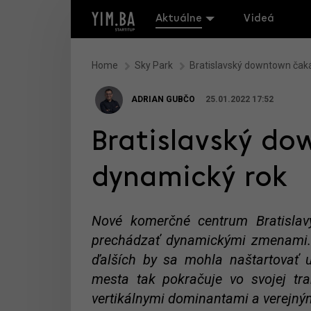
Aktuálne
Videá
Home
Sky Park
Bratislavský downtown čak
ADRIAN GUBČO
25.01.2022 17:52
Bratislavský d
dynamický rok
Nové komerčné centrum Bratislav
prechádzať dynamickými zmenami. V
ďalších by sa mohla naštartovať 
mesta tak pokračuje vo svojej tr
vertikálnymi dominantami a verejným