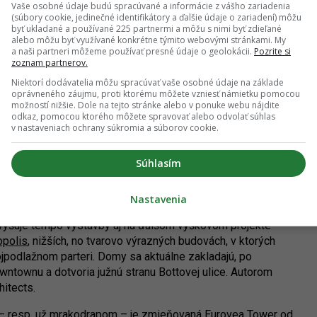
Vaše osobné údaje budú spracúvané a informácie z vášho zariadenia
(súbory cookie, jedinečné identifikátory a ďalšie údaje o zariadení) môžu
byť ukladané a používané 225 partnermi a môžu s nimi byť zdieľané
ia pripraviť na výstavbu aj z druhej strany. Na nároží
alebo môžu byť využívané konkrétne týmito webovými stránkami. My
ípravné práce
na výstavbe výškovej dominantny komplexu
a naši partneri môžeme používať presné údaje o geolokácii.
Pozrite si
rk Tower bude mať bezmála 120 metrov, 29 nadzemných podlaží
zoznam partnerov.
veň tu bude umiestnených 756 parkovacích miest v piatich
Niektorí dodávatelia môžu spracúvať vaše osobné údaje na základe
, potrvá to tak ešte pomerne dlho. Dokončená by mohla byť
oprávneného záujmu, proti ktorému môžete vzniesť námietku pomocou
možností nižšie. Dole na tejto stránke alebo v ponuke webu nájdite
2025.
odkaz, pomocou ktorého môžete spravovať alebo odvolať súhlas
v nastaveniach ochrany súkromia a súborov cookie.
torá vychádza z koncepcie svetovej architektonickej
ej dámy svetovej architektúry“ Zahy Hadid vyhralo
Súhlasím
lnej podobe projektu sa podieľalo viacero pracovísk, vrátane
jej organického štýlu a snahy o monumentálnosť jednotlivých
ky Park Tower.
Nastavenia
yšuje tempo výstavby aj na ďalšom výškovom projekte –
opolis
, nižších, no tvarovo výrazných budovách, v ktorých
ojpodlažnom parteri. Domy sa aktuálne zakladajú, po
ntownu a dotvoria južnú stranu Bottovej ulice. Autorom
hitects.
 resp. už mrakodrapom – je zmieňovaná Eurovea Tower od