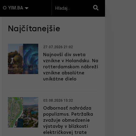
O YIM.BA
Najčítanejšie
27.07.2026 21:02
Najnovší div sveta
vznikne v Holandsku. Na
rotterdamskom nábreží
vznikne absolútne
unikátne dielo
03.08.2026 15:32
Odbornosť nahrádza
populizmus. Petržalka
zvažuje obmedzenie
výstavby v blízkosti
električkovej trate