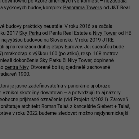
a downtownu po vzore amerických veľkomiest – nezaspala.
ica výškových budov, komplex
Panorama Towers
od J&T Real
vé budovy prakticky neustále. V roku 2016 sa začala
roku 2017
Sky Parku
od Penta Real Estate a
Nivy Tower
od HB
es najvyššou budovou na Slovensku. V roku 2019 JTRE
li aj na realizácii druhej etapy
Eurovey
. Jej súčasťou bude
ý) mrakodrap s výškou 160 (po atiku), resp. 168 metrov
riniesli dokončenie Sky Parku či Nivy Tower, doplnené
ho
centra Nivy
. Otvorené boli aj ojedinelé zachované
radiareň 1900
.
 ktorá je jasne zadefinovateľná v panoráme aj obraze
 že vznikol skutočný downtown – a potvrdzujú to aj názory
šeobecne prijímané označenie (viď Projekt 4/2021). Zároveň
konštatuje architekt Roman Talaš z kancelárie Siebert + Talaš,
 práve v roku 2022 budeme sledovať možno najdynamickejší