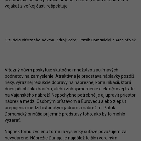
vojaka) z veľkej časti rešpektuje.
Situácia víťazného návrhu. Zdroj: Zdroj: Patrik Domanický / Archinfo.sk
Víťazný návrh poskytuje skutočne množstvo zaujímavých
podnetov na zamyslenie. Atraktívna je predstava náplavky pozdĺž
rieky, výraznej redukcie dopravy na nábrežnej komunikácii, ktorá
dnes pôsobí ako bariéra, alebo zobojsmernenie električkovej trate
na Vajanského nábreží. Nepochybne potrebné je aj upraviť priestor
nábrežia medzi Osobným prístavom a Euroveou alebo zlepšiť
prepojenia medzi historickým jadrom a nábrežím. Patrik
Domanický prináša príjemné predstavy toho, ako by to mohlo
vyzerať.
Napriek tomu zvolenú formu a výsledky súťaže považujem za
nevydarené. Nábrežie Dunaja je najdôležitejším verejným