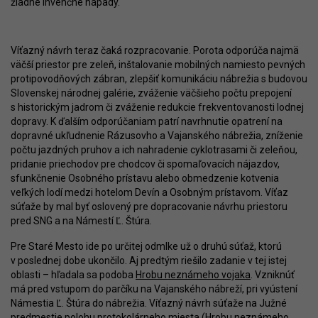
žiadne invenčné nápady.
Víťazný návrh teraz čaká rozpracovanie. Porota odporúča najmä
väčší priestor pre zeleň, inštalovanie mobilných namiesto pevných
protipovodňových zábran, zlepšiť komunikáciu nábrežia s budovou
Slovenskej národnej galérie, zváženie väčšieho počtu prepojení
s historickým jadrom či zváženie redukcie frekventovanosti lodnej
dopravy. K ďalším odporúčaniam patrí navrhnutie opatrení na
dopravné ukľudnenie Rázusovho a Vajanského nábrežia, zníženie
počtu jazdných pruhov a ich nahradenie cyklotrasami či zeleňou,
pridanie priechodov pre chodcov či spomaľovacích nájazdov,
sfunkčnenie Osobného prístavu alebo obmedzenie kotvenia
veľkých lodí medzi hotelom Devín a Osobným prístavom. Víťaz
súťaže by mal byť oslovený pre dopracovanie návrhu priestoru
pred SNG a na Námestí Ľ. Štúra.
Pre Staré Mesto ide po určitej odmlke už o druhú súťaž, ktorú
v poslednej dobe ukončilo. Aj predtým riešilo zadanie v tej istej
oblasti – hľadala sa podoba
Hrobu neznámeho vojaka
. Vzniknúť
má pred vstupom do parčíku na Vajanského nábreží, pri vyústení
Námestia Ľ. Štúra do nábrežia. Víťazný návrh súťaže na Južné
predmestie polohu protokolárneho miesta (Hrobu neznámeho