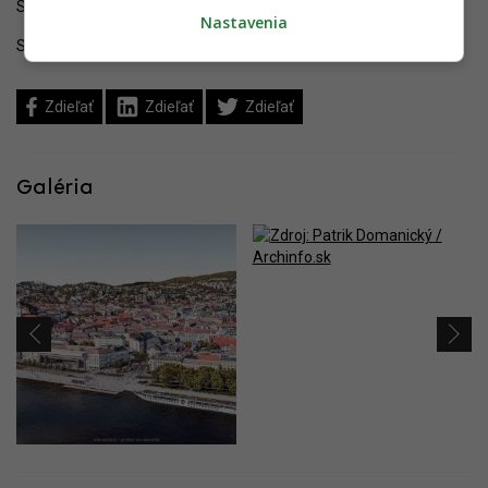
Sledujte YIM.BA na
Instagrame
.
Nastavenia
Sledujte YIM.BA na
YouTube
.
Zdieľať
Zdieľať
Zdieľať
Galéria