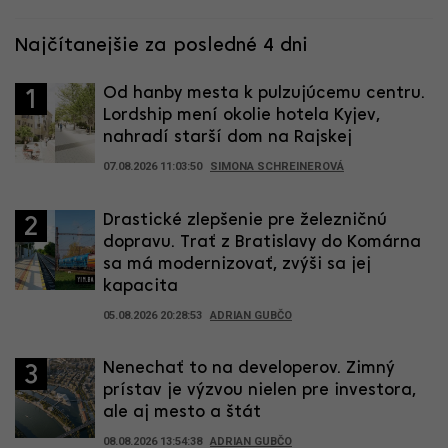
Najčítanejšie za posledné 4 dni
Od hanby mesta k pulzujúcemu centru.
1
Lordship mení okolie hotela Kyjev,
nahradí starší dom na Rajskej
07.08.2026 11:03:50
SIMONA SCHREINEROVÁ
Drastické zlepšenie pre železničnú
2
dopravu. Trať z Bratislavy do Komárna
sa má modernizovať, zvýši sa jej
kapacita
05.08.2026 20:28:53
ADRIAN GUBČO
Nenechať to na developerov. Zimný
3
prístav je výzvou nielen pre investora,
ale aj mesto a štát
08.08.2026 13:54:38
ADRIAN GUBČO