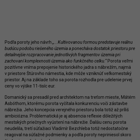
Podľa poroty jeho návrh
„...Kultivovanou formou predstavuje reálnu
budúcu podobu riešeného územia a ponecháva dostatok priestoru pre
detailnejšie rozpracovanie jednotlivých fragmentov územia pri
zachovaní komplexnosti územia ako funkčného celku.“
Porota veľmi
pozitívne vníma prepojenie historického jadra s nábrežím, najmä
v priestore Štúrovho námestia, kde môže vzniknúť veľkomestský
priestor. Aj na základe toho sa porota rozhodla pre udelenie prvej
ceny vo výške 11-tisíc eur.
Domanický sa presadil pred architektom na treťom mieste, Mátém
Asbóthom, ktorému porota vyčítala konkurenciu voči zástavbe
nábrežia. Jeho koncepcia verejného priestoru bola totiž až príliš
ambiciózna. Problematická je aj absencia reflexie dôležitých
mestských priečnych vyústení na nábrežie. Ďalšiu cenu porota
neudelila, tretí súťažiaci Vladimír Bezchleba totiž nedostatočne
reagoval na súťažné podmienky a podľa poroty nepriniesol skoro