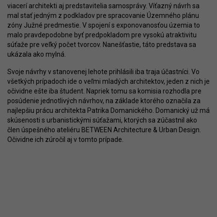
viacerí architekti aj predstavitelia samosprávy. Víťazný návrh sa
mal stať jedným z podkladov pre spracovanie Územného plánu
zóny Južné predmestie. V spojení s exponovanosťou územia to
malo pravdepodobne byť predpokladom pre vysokú atraktivitu
súťaže pre veľký počet tvorcov. Nanešťastie, táto predstava sa
ukázala ako mylná.
Svoje návrhy v stanovenej lehote prihlásili iba traja účastníci. Vo
všetkých prípadoch ide o veľmi mladých architektov, jeden z nich je
očividne ešte iba študent. Napriek tomu sa komisia rozhodla pre
posúdenie jednotlivých návrhov, na základe ktorého označila za
najlepšiu prácu architekta Patrika Domanického. Domanický už má
skúsenosti s urbanistickými súťažami, ktorých sa zúčastnil ako
člen úspešného ateliéru BETWEEN Architecture & Urban Design.
Očividne ich zúročil aj v tomto prípade.