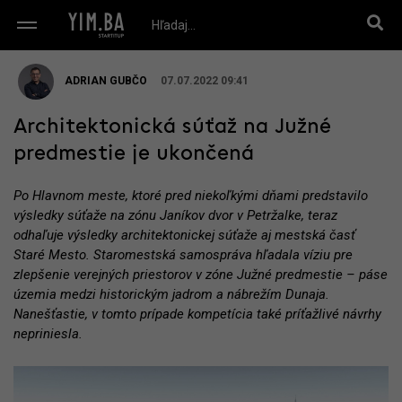
ADRIAN GUBČO
07.07.2022 09:41
Architektonická súťaž na Južné
predmestie je ukončená
Po Hlavnom meste, ktoré pred niekoľkými dňami predstavilo
výsledky súťaže na zónu Janíkov dvor v Petržalke, teraz
odhaľuje výsledky architektonickej súťaže aj mestská časť
Staré Mesto. Staromestská samospráva hľadala víziu pre
zlepšenie verejných priestorov v zóne Južné predmestie – páse
územia medzi historickým jadrom a nábrežím Dunaja.
Nanešťastie, v tomto prípade kompetícia také príťažlivé návrhy
nepriniesla.