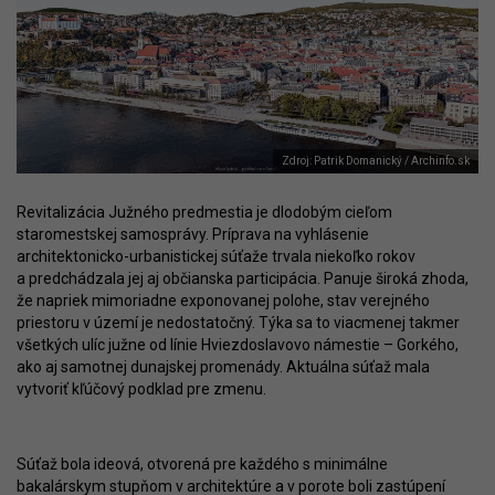
Zdroj: Patrik Domanický / Archinfo.sk
Revitalizácia Južného predmestia je dlodobým cieľom
staromestskej samosprávy. Príprava na vyhlásenie
architektonicko-urbanistickej súťaže trvala niekoľko rokov
a predchádzala jej aj občianska participácia. Panuje široká zhoda,
že napriek mimoriadne exponovanej polohe, stav verejného
priestoru v území je nedostatočný. Týka sa to viacmenej takmer
všetkých ulíc južne od línie Hviezdoslavovo námestie – Gorkého,
ako aj samotnej dunajskej promenády. Aktuálna súťaž mala
vytvoriť kľúčový podklad pre zmenu.
Súťaž bola ideová, otvorená pre každého s minimálne
bakalárskym stupňom v architektúre a v porote boli zastúpení