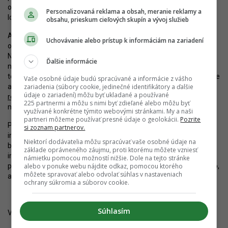
okrem Starého mesta aj Hlavné mesto, ostatné mestské časti,
Personalizovaná reklama a obsah, meranie reklamy a
lokálni developeri a správca toku a lodnej dopravy.
obsahu, prieskum cieľových skupín a vývoj služieb
Ak bude tento predpoklad splnený, súťaž musí následne získať
Uchovávanie alebo prístup k informáciám na zariadení
ohlas aj v zahraničí, aby pritiahla veľké medzinárodné kancelárie.
Nanešťastie, na Slovensku nie je veľká tradícia kvalitného
Ďalšie informácie
narábania s verejným priestorom, preto tu nie je prítomných ani
toľko skúsených pracovísk. Skutočná špička sa nachádza západne
Vaše osobné údaje budú spracúvané a informácie z vášho
zariadenia (súbory cookie, jedinečné identifikátory a ďalšie
a severne od našej krajiny (čo sa prejavilo aj v
súťaži na
údaje o zariadení) môžu byť ukladané a používané
rekonštrukciu Námestia SNP
). Naostatok, prípadná súťaž musí
225 partnermi a môžu s nimi byť zdieľané alebo môžu byť
mať aj omnoho kvalitnejšiu a ideálne medzinárodnú porotu.
využívané konkrétne týmito webovými stránkami. My a naši
partneri môžeme používať presné údaje o geolokácii.
Pozrite
Predstavená podoba Južného predmestia nech je zaujímavou
si zoznam partnerov.
inšpiráciou a podnetom pre ďalšie diskusie. Pre mesto by však
Niektorí dodávatelia môžu spracúvať vaše osobné údaje na
bolo zlým krokom, pokiaľ by sa pristúpilo k snahám o serióznu
základe oprávneného záujmu, proti ktorému môžete vzniesť
implementáciu výsledkov tejto súťaže. Staré Mesto sa pokúsilo
námietku pomocou možností nižšie. Dole na tejto stránke
alebo v ponuke webu nájdite odkaz, pomocou ktorého
prekonať. Niekedy sa však ukazuje, že ani dobrá vôľa nestačí na to,
môžete spravovať alebo odvolať súhlas v nastaveniach
aby sa dosiahol nespochybniteľne dobrý výsledok.
ochrany súkromia a súborov cookie.
Súhlasím
Viac o súťaži na
Archinfo.sk
.