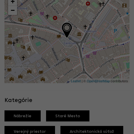
+
−
Leaflet
| ©
OpenStreetMap
contributors
Kategórie
Nábrežie
Staré Mesto
Verejný priestor
Architektonická súťaž