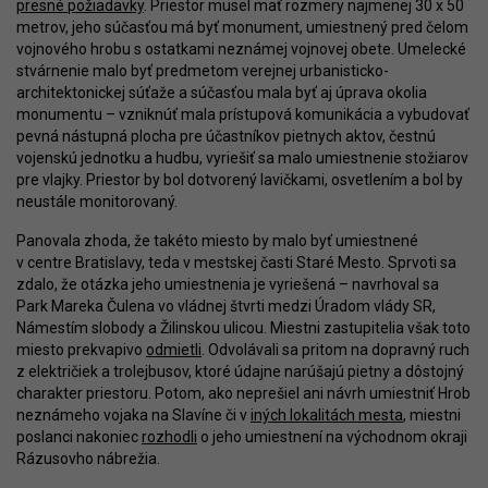
presné požiadavky
. Priestor musel mať rozmery najmenej 30 x 50
metrov, jeho súčasťou má byť monument, umiestnený pred čelom
vojnového hrobu s ostatkami neznámej vojnovej obete. Umelecké
stvárnenie malo byť predmetom verejnej urbanisticko-
architektonickej súťaže a súčasťou mala byť aj úprava okolia
monumentu – vzniknúť mala prístupová komunikácia a vybudovať
pevná nástupná plocha pre účastníkov pietnych aktov, čestnú
vojenskú jednotku a hudbu, vyriešiť sa malo umiestnenie stožiarov
pre vlajky. Priestor by bol dotvorený lavičkami, osvetlením a bol by
neustále monitorovaný.
Panovala zhoda, že takéto miesto by malo byť umiestnené
v centre Bratislavy, teda v mestskej časti Staré Mesto. Sprvoti sa
zdalo, že otázka jeho umiestnenia je vyriešená – navrhoval sa
Park Mareka Čulena vo vládnej štvrti medzi Úradom vlády SR,
Námestím slobody a Žilinskou ulicou. Miestni zastupitelia však toto
miesto prekvapivo
odmietli
. Odvolávali sa pritom na dopravný ruch
z električiek a trolejbusov, ktoré údajne narúšajú pietny a dôstojný
charakter priestoru. Potom, ako neprešiel ani návrh umiestniť Hrob
neznámeho vojaka na Slavíne či v
iných lokalitách mesta
, miestni
poslanci nakoniec
rozhodli
o jeho umiestnení na východnom okraji
Rázusovho nábrežia.