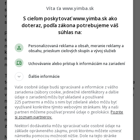
funkcionára, na ktorého sa v rámci odstraňovania komunistických
Víta ťa www.yimba.sk
symbolov po roku 1989 zabudlo. Symbolicky by Hrob neznámeho
vojaka dobre súvisel so susedným Námestím slobody – tej istej
S cieľom poskytovať www.yimba.sk ako
slobody, za ktorú daný vojak položil život.
doteraz, podľa zákona potrebujeme váš
súhlas na:
Podobne je na tom aj Slavín, ktorý je dnes síce pamätníkom
sovietskej armády, jeho areál je ale dostatočne veľký na to, aby
Personalizovaná reklama a obsah, meranie reklamy a
mohol byť dotvorený takýmto protokolárnym miestom. Slavín je
obsahu, prieskum cieľových skupín a vývoj služieb
koniec-koncov na štátnické podujatia bežne využívaný. Hrob
neznámeho vojaka by tu bol adekvátnym prvkom a Slavín by sa
Uchovávanie alebo prístup k informáciám na zariadení
mohol premeniť na symbolickú akropolu padlých vo vojnách.
Tak či onak, dielo s najväčšou pravdepodobnosťou vznikne ešte
Ďalšie informácie
tento rok. Asi už nebude sily, ktorá by iniciovala jeho premiestnenie
Vaše osobné údaje budú spracúvané a informácie z vášho
na vhodnejšie miesto. K presunu sôch a pamätníkov je v Bratislave
zariadenia (súbory cookie, jedinečné identifikátory a ďalšie
v poslednom období vo všeobecnosti len malá ochota, bez ohľadu
údaje o zariadení) môžu byť ukladané a používané
na to, ako zapadajú do prostredia, či sú vhodné a akú majú
225 partnermi a môžu s nimi byť zdieľané alebo môžu byť
využívané konkrétne týmito webovými stránkami. My a naši
estetickú úroveň. Okolie pripravovaného pamätníka na nábreží je
partneri môžeme používať presné údaje o geolokácii.
Pozrite
toho živým dôkazom. V súčasnosti je ľavobrežné nábrežie Dunaja
si zoznam partnerov.
najvýraznejším odkladiskom takýchto prvkov v meste, čo je
Niektorí dodávatelia môžu spracúvať vaše osobné údaje na
zároveň pripomienkou nekoncepčnosti jeho rozvoja.
základe oprávneného záujmu, proti ktorému môžete vzniesť
námietku pomocou možností nižšie. Dole na tejto stránke
Najlepšie by tak bolo, keby dielo Mareka Kvetána nikdy nevzniklo,