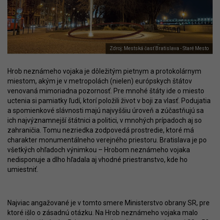
Zdroj: Mestská časť Bratislava - Staré Mesto
Hrob neznámeho vojaka je dôležitým pietnym a protokolárnym
miestom, akým je v metropolách (nielen) európskych štátov
venovaná mimoriadna pozornosť. Pre mnohé štáty ide o miesto
uctenia si pamiatky ľudí, ktorí položili život v boji za vlasť. Podujatia
a spomienkové slávnosti majú najvyššiu úroveň a zúčastňujú sa
ich najvýznamnejší štátnici a politici, v mnohých prípadoch aj so
zahraničia. Tomu nezriedka zodpovedá prostredie, ktoré má
charakter monumentálneho verejného priestoru. Bratislava je po
všetkých ohľadoch výnimkou – Hrobom neznámeho vojaka
nedisponuje a dlho hľadala aj vhodné priestranstvo, kde ho
umiestniť.
Najviac angažované je v tomto smere Ministerstvo obrany SR, pre
ktoré išlo o zásadnú otázku. Na Hrob neznámeho vojaka malo