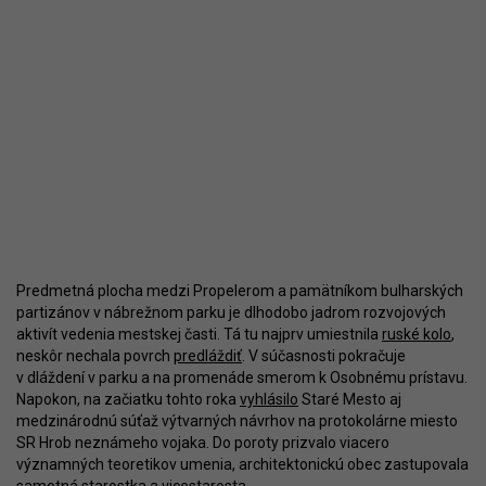
Predmetná plocha medzi Propelerom a pamätníkom bulharských
partizánov v nábrežnom parku je dlhodobo jadrom rozvojových
aktivít vedenia mestskej časti. Tá tu najprv umiestnila
ruské kolo
,
neskôr nechala povrch
predláždiť
. V súčasnosti pokračuje
v dláždení v parku a na promenáde smerom k Osobnému prístavu.
Napokon, na začiatku tohto roka
vyhlásilo
Staré Mesto aj
medzinárodnú súťaž výtvarných návrhov na protokolárne miesto
SR Hrob neznámeho vojaka. Do poroty prizvalo viacero
významných teoretikov umenia, architektonickú obec zastupovala
samotná starostka a vicestarosta.