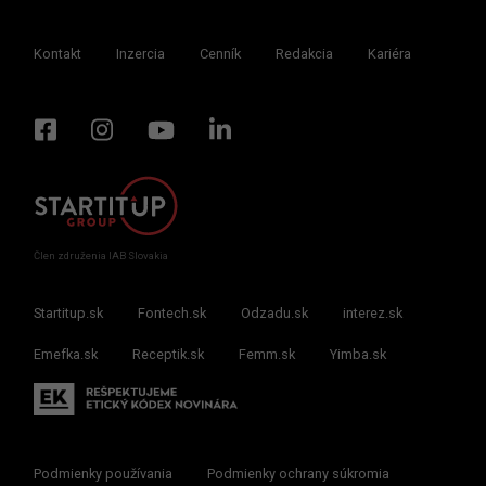
Kontakt
Inzercia
Cenník
Redakcia
Kariéra
Člen združenia IAB Slovakia
Startitup.sk
Fontech.sk
Odzadu.sk
interez.sk
Emefka.sk
Receptik.sk
Femm.sk
Yimba.sk
Podmienky používania
Podmienky ochrany súkromia