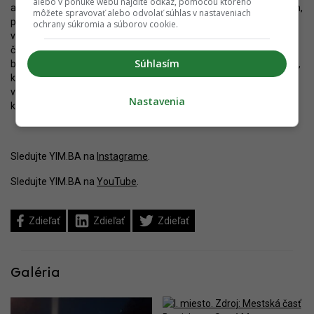
alebo v ponuke webu nájdite odkaz, pomocou ktorého
a ak áno, tak úplne inde. Nezdá sa, že by išlo o „site-specific“ návrh,
môžete spravovať alebo odvolať súhlas v nastaveniach
preto by nemal byť problém umiestniť ho aj v inej lokalite. Ak sa
ochrany súkromia a súborov cookie.
však už vybuduje, ostáva dúfať len jediné – že raz bude mestskú
časť viesť niekto s citlivejším a koncepčnejším prístupom, kto sa
Súhlasím
bude vyrovnane venovať celému Starému Mestu, nielen priestoru,
ktorý vidno z kancelárie. V takom prípade sa Hrob neznámeho
vojaka azda presunie na vhodné miesto a Bratislava a Slovensko
Nastavenia
konečne získajú pietny pamätník s dôstojným okolím.
Sledujte YIM.BA na
Instagrame
.
Sledujte YIM.BA na
YouTube
.
Zdieľať
Zdieľať
Zdieľať
Galéria