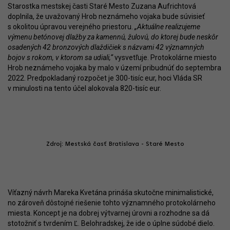
Starostka mestskej časti Staré Mesto Zuzana Aufrichtová
doplnila, že uvažovaný Hrob neznámeho vojaka bude súvisieť
s okolitou úpravou verejného priestoru.
„Aktuálne realizujeme
výmenu betónovej dlažby za kamennú, žulovú, do ktorej bude neskôr
osadených 42 bronzových dlaždičiek s názvami 42 významných
bojov s rokom, v ktorom sa udiali,“
vysvetľuje. Protokolárne miesto
Hrob neznámeho vojaka by malo v území pribudnúť do septembra
2022. Predpokladaný rozpočet je 300-tisíc eur, hoci Vláda SR
v minulosti na tento účel alokovala 820-tisíc eur.
Zdroj: Mestská časť Bratislava - Staré Mesto
Víťazný návrh Mareka Kvetána prináša skutočne minimalistické,
no zároveň dôstojné riešenie tohto významného protokolárneho
miesta. Koncept je na dobrej výtvarnej úrovni a rozhodne sa dá
stotožniť s tvrdením Ľ. Belohradskej, že ide o úplne súdobé dielo.