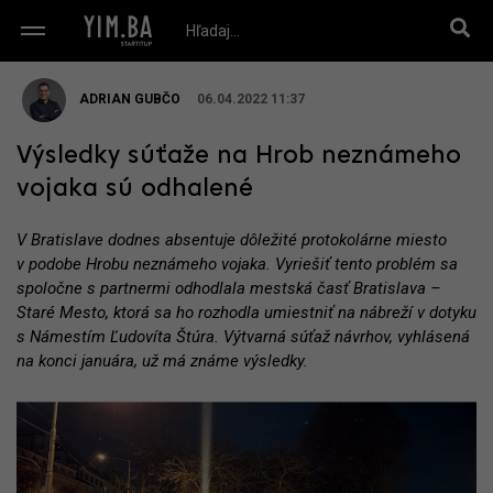
ADRIAN GUBČO
06.04.2022 11:37
Výsledky súťaže na Hrob neznámeho
vojaka sú odhalené
V Bratislave dodnes absentuje dôležité protokolárne miesto
v podobe Hrobu neznámeho vojaka. Vyriešiť tento problém sa
spoločne s partnermi odhodlala mestská časť Bratislava –
Staré Mesto, ktorá sa ho rozhodla umiestniť na nábreží v dotyku
s Námestím Ľudovíta Štúra. Výtvarná súťaž návrhov, vyhlásená
na konci januára, už má známe výsledky.