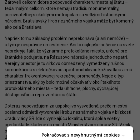
Zároveň celkom dobre zodpovedá charakteru mesta aj štátu –
teda malým celkom, ktoré nemajú tradíciu monumentality,
porovnateľnej s okolitými metropolami a veľkými historickými
národmi. Bratislavský Hrob neznámeho vojaka môže byť komorný
ako celá Bratislava.
Napriek tomu základný problém neprekonáva (a ani nemôže) –
a tým je nesprávne umiestnenie. Ani to najlepšie riešenie na svete
neprekryje fakt, že významné protokolárne miesto, určené pre
štátnické podujatia, na Rázusovo nábrežie jednoducho nepatrí.
Verejný priestor je tu šírkovo obmedzený, vymedzený rušnou
komunikáciou s električkovou aj automobilovou križovatkou a má
charakter frekventovanej rekreačnej promenády. Nejde o typ
priestranstva, aký by bolo možné očakávať v okolí takéhoto
protokolárneho miesta – teda úhľadnej plochy, dýchajúcej
dôstojnosťou a reprezentáciou štátu.
Doteraz nepovažujem za uspokojivo vysvetlené, prečo miestni
poslanci odmietli vytvorenie Hrobu neznámeho vojaka v blízkosti
Úradu vlády SR. Ide o vynikajúcu lokalitu, ktorá spĺňa všetky
predpoklady, kladené na miesto Ministerstvom obrany SR. Vznik
pamätníka by zároveň prispel k mimoriadne potrebnej revitalizácii
Pokračovať s nevyhnutnými cookies →
územia a priniesol odstránenie sochy komunistického