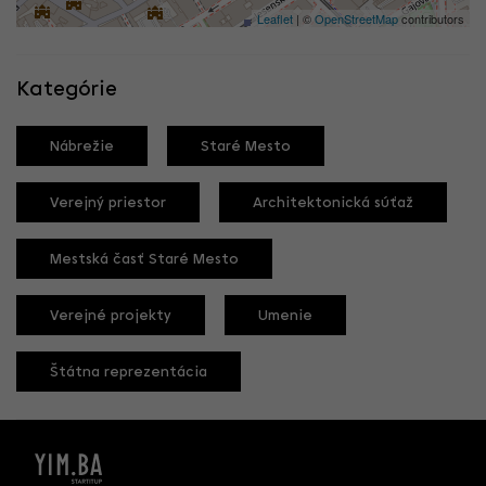
Leaflet
| ©
OpenStreetMap
contributors
Kategórie
Nábrežie
Staré Mesto
Verejný priestor
Architektonická súťaž
Mestská časť Staré Mesto
Verejné projekty
Umenie
Štátna reprezentácia