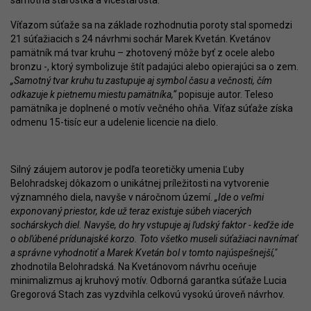
Víťazom súťaže sa na základe rozhodnutia poroty stal spomedzi
21 súťažiacich s 24 návrhmi sochár Marek Kvetán. Kvetánov
pamätník má tvar kruhu – zhotovený môže byť z ocele alebo
bronzu -, ktorý symbolizuje štít padajúci alebo opierajúci sa o zem.
„Samotný tvar kruhu tu zastupuje aj symbol času a večnosti, čím
odkazuje k pietnemu miestu pamätníka,“
popisuje autor. Teleso
pamätníka je doplnené o motív večného ohňa. Víťaz súťaže získa
odmenu 15-tisíc eur a udelenie licencie na dielo.
Silný záujem autorov je podľa teoretičky umenia Ľuby
Belohradskej dôkazom o unikátnej príležitosti na vytvorenie
významného diela, navyše v náročnom území.
„Ide o veľmi
exponovaný priestor, kde už teraz existuje súbeh viacerých
sochárskych diel. Navyše, do hry vstupuje aj ľudský faktor - keďže ide
o obľúbené prídunajské korzo. Toto všetko museli súťažiaci navnímať
a správne vyhodnotiť a Marek Kvetán bol v tomto najúspešnejší,"
zhodnotila Belohradská. Na Kvetánovom návrhu oceňuje
minimalizmus aj kruhový motív. Odborná garantka súťaže Lucia
Gregorová Stach zas vyzdvihla celkovú vysokú úroveň návrhov.