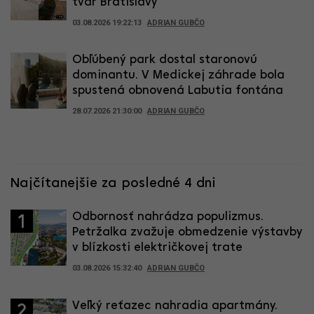
tvár Bratislavy
03.08.2026 19:22:13
ADRIAN GUBČO
Obľúbený park dostal staronovú
dominantu. V Medickej záhrade bola
spustená obnovená Labutia fontána
28.07.2026 21:30:00
ADRIAN GUBČO
Najčítanejšie za posledné 4 dni
Odbornosť nahrádza populizmus.
1
Petržalka zvažuje obmedzenie výstavby
v blízkosti električkovej trate
03.08.2026 15:32:40
ADRIAN GUBČO
Veľký reťazec nahradia apartmány.
2