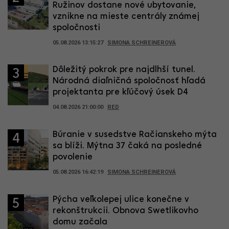
Ružinov dostane nové ubytovanie,
vznikne na mieste centrály známej
spoločnosti
05.08.2026 13:15:27
SIMONA SCHREINEROVÁ
Dôležitý pokrok pre najdlhší tunel.
3
Národná diaľničná spoločnosť hľadá
projektanta pre kľúčový úsek D4
04.08.2026 21:00:00
RED
Búranie v susedstve Račianskeho mýta
4
sa blíži. Mýtna 37 čaká na posledné
povolenie
05.08.2026 16:42:19
SIMONA SCHREINEROVÁ
Pýcha veľkolepej ulice konečne v
5
rekonštrukcii. Obnova Swetlikovho
domu začala