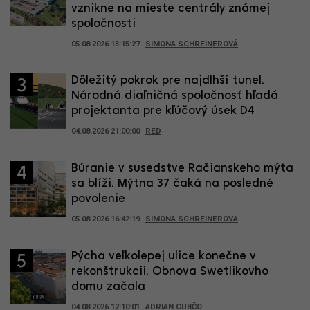
vznikne na mieste centrály známej
spoločnosti
05.08.2026 13:15:27
SIMONA SCHREINEROVÁ
Dôležitý pokrok pre najdlhší tunel.
3
Národná diaľničná spoločnosť hľadá
projektanta pre kľúčový úsek D4
04.08.2026 21:00:00
RED
Búranie v susedstve Račianskeho mýta
4
sa blíži. Mýtna 37 čaká na posledné
povolenie
05.08.2026 16:42:19
SIMONA SCHREINEROVÁ
Pýcha veľkolepej ulice konečne v
5
rekonštrukcii. Obnova Swetlikovho
domu začala
04.08.2026 12:10:01
ADRIAN GUBČO