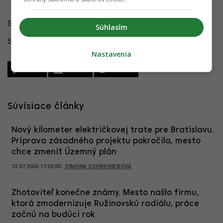
Sledujte YIM.BA na
Instagrame
.
Súhlasím
Sledujte YIM.BA na
YouTube
.
Nastavenia
Zdieľať
Zdieľať
Zdieľať
Súvisiace články
Nový kilometer električkovej trate pre Bratislavu.
Príprava zásadného projektu pokročila, mesto
chce zmeniť Územný plán
13.07.2026 17:20:00
SIMONA SCHREINEROVÁ
Zhotoviteľ konečne známy. Mesto našlo firmu,
ktorá zmodernizuje Ružinovskú radiálu, práce
začnú na budúci rok