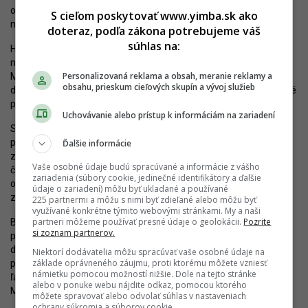
odvolacím orgánom, k rozhodnutiu zrušiť povolenie a vec kraju
S cieľom poskytovať www.yimba.sk ako
nanovo vrátil. Stavebné konanie sa musí zopakovať.
doteraz, podľa zákona potrebujeme váš
súhlas na:
Hoci tieto procesy nejakú dobu trvajú, mesto neočakáva, že by sa
na termíne realizácie odrazili. Presvedčený je o tom aj primátor
Personalizovaná reklama a obsah, meranie reklamy a
Matúš Vallo, ktorý to prezradil pre YIM.BA v rámci najnovšej
obsahu, prieskum cieľových skupín a vývoj služieb
diskusnej relácie Metropola (čoskoro bude publikovaná). Stavebné
práce by sa mali začať v pôvodne plánovanom termíne.
Uchovávanie alebo prístup k informáciám na zariadení
S projektom modernizácie Ružinovskej radiály súvisí jej možné
predĺženie smerom na Letisko M. R. Štefánika. Súčasťou tohto
Ďalšie informácie
zámeru je vznik zastávky v susedstve plánovaného TIOP Ružinov,
Vaše osobné údaje budú spracúvané a informácie z vášho
čím vzniknú ideálne možnosti prestupovania. Rovnako sa zlepší
zariadenia (súbory cookie, jedinečné identifikátory a ďalšie
obsluha nákupných centier vo východnej časti Trnávky. Tento
údaje o zariadení) môžu byť ukladané a používané
zámer si vyžaduje zmenu Územného plánu, ktorá je už v
riešení
.
225 partnermi a môžu s nimi byť zdieľané alebo môžu byť
využívané konkrétne týmito webovými stránkami. My a naši
partneri môžeme používať presné údaje o geolokácii.
Pozrite
Bratislava tak postupne smeruje k realizácii ďalšieho zásadné
si zoznam partnerov.
projektu. Kvalitnejšia Ružinovská radiála zvýši príťažlivosť verejnej
dopravy, a to nielen vďaka vyššej rýchlosti či spoľahlivosti
Niektorí dodávatelia môžu spracúvať vaše osobné údaje na
základe oprávneného záujmu, proti ktorému môžete vzniesť
prevádzky električiek, ale aj lepším priestorom zastávok či okolia,
námietku pomocou možností nižšie. Dole na tejto stránke
ľahším prestupom a zlepšením pešej či cyklistickej dopravy.
alebo v ponuke webu nájdite odkaz, pomocou ktorého
Metropola sa tým priblíži k vyspelým európskym veľkomestám.
môžete spravovať alebo odvolať súhlas v nastaveniach
ochrany súkromia a súborov cookie.