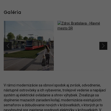
Galéria
V rámci modernizácie sa obnoví spodok aj zvršok, odvodnenie,
nástupné ostrovčeky a ich vybavenie, trolejové vedenie a napájací
systém aj elektrické ovládanie a ohrev výhybiek. Zrealizuje sa
doplnenie mazacích zariadení koľají, modernizácia existujúcich
semaforov a dobudovanie nových v križovatkách, v ktorých je to
nevyhnutné pre zaistenie prednosti električky v križovatkách. V