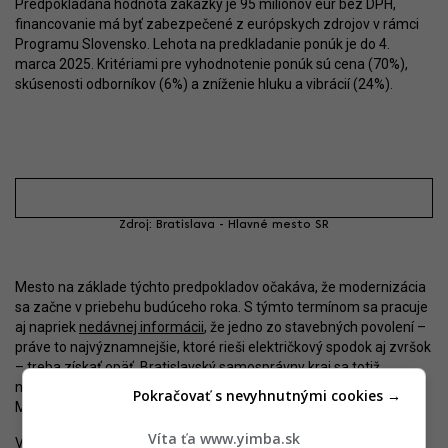
Predpokladaná hodnota zákazky je 95 miliónov eur bez DPH,
financovanie má byť zabezpečené z európskych zdrojov v rámci
Programu Slovensko. Lehota na predkladanie ponúk je do 4.
marca 2025. Kritériami pre vyhodnotenie ponúk sú cena (70%),
skúsenosti odborníkov (6%) a zníženie hluku a vibrácií (24%).
Zdroj: Bratislava - Hlavné mesto SR
Mesto na základe týchto predpokladov očakáva, že modernizácia
sa začne v priebehu budúceho roka. S týmto termínom sa pracuje
aj napriek
nedávnej informácii
, že jedno zo stavebných povolení –
práve to najvýznamnejšie, ktoré rieši električkový spodok aj zvršok
– treba získať opäť. Bratislavský samosprávny kraj sa totiž
nevysporiadal dostatočne s pripomienkami známeho „aktivistu“
Pokračovať s nevyhnutnými cookies →
Marcela Slávika, ktorý to napadol.
Víta ťa www.yimba.sk
Vážne chyby v konaní viedli Ministerstvo dopravy SR, ktoré je