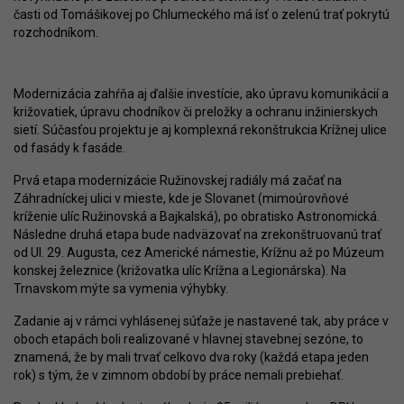
časti od Tomášikovej po Chlumeckého má ísť o zelenú trať pokrytú
rozchodníkom.
Modernizácia zahŕňa aj ďalšie investície, ako úpravu komunikácií a
križovatiek, úpravu chodníkov či preložky a ochranu inžinierskych
sietí. Súčasťou projektu je aj komplexná rekonštrukcia Krížnej ulice
od fasády k fasáde.
Prvá etapa modernizácie Ružinovskej radiály má začať na
Záhradníckej ulici v mieste, kde je Slovanet (mimoúrovňové
kríženie ulíc Ružinovská a Bajkalská), po obratisko Astronomická.
Následne druhá etapa bude nadväzovať na zrekonštruovanú trať
od Ul. 29. Augusta, cez Americké námestie, Krížnu až po Múzeum
konskej železnice (križovatka ulíc Krížna a Legionárska). Na
Trnavskom mýte sa vymenia výhybky.
Zadanie aj v rámci vyhlásenej súťaže je nastavené tak, aby práce v
oboch etapách boli realizované v hlavnej stavebnej sezóne, to
znamená, že by mali trvať celkovo dva roky (každá etapa jeden
rok) s tým, že v zimnom období by práce nemali prebiehať.