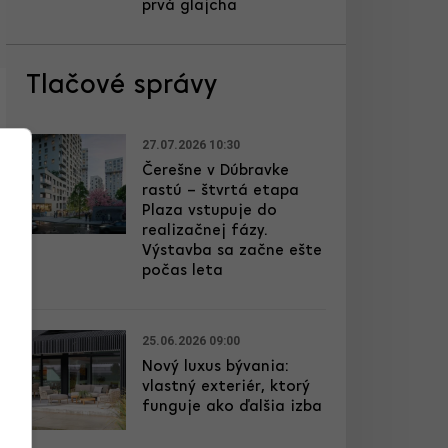
prvá glajcha
Tlačové správy
27.07.2026 10:30
Čerešne v Dúbravke
rastú – štvrtá etapa
Plaza vstupuje do
realizačnej fázy.
Výstavba sa začne ešte
počas leta
25.06.2026 09:00
Nový luxus bývania:
vlastný exteriér, ktorý
funguje ako ďalšia izba