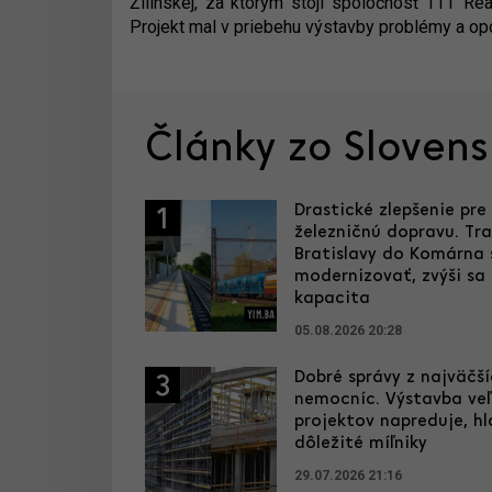
Žilinskej, za ktorým stojí spoločnosť TTT Real
Projekt mal v priebehu výstavby problémy a opo
Články zo Sloven
Drastické zlepšenie pre
1
železničnú dopravu. Tra
Bratislavy do Komárna
modernizovať, zvýši sa 
kapacita
05.08.2026 20:28
Dobré správy z najväčš
3
nemocníc. Výstavba ve
projektov napreduje, hl
dôležité míľniky
29.07.2026 21:16