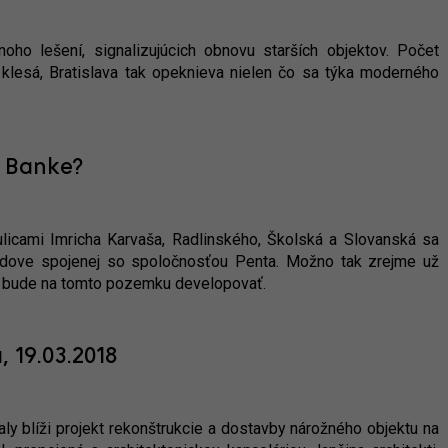
ho lešení, signalizujúcich obnovu starších objektov. Počet
lesá, Bratislava tak opeknieva nielen čo sa týka moderného
j Banke?
cami Imricha Karvaša, Radlinského, Školská a Slovanská sa
 budove spojenej so spoločnosťou Penta. Možno tak zrejme už
e bude na tomto pozemku developovať.
 19.03.2018
ly blíži projekt rekonštrukcie a dostavby nárožného objektu na