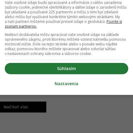
Vaše osobné údaje budú spracúvané a informácie z vášho zariadenia
 marec 2018
(súbory cookie, jedinečné identifikátory a ďalšie údaje o zariadení) môžu
byť ukladané a používané 225 partnermi a môžu s nimi byť zdieľané
alebo môžu byť využívané konkrétne týmito webovými stránkami. My
a naši partneri môžeme používať presné údaje o geolokácii.
Pozrite si
zoznam partnerov.
 do obnovy komunikácii, predovšetkým ciest, ale aj chodníkov.
 rok investovať mestská časť Bratislava - Staré Mesto.
Niektorí dodávatelia môžu spracúvať vaše osobné údaje na základe
oprávneného záujmu, proti ktorému môžete vzniesť námietku pomocou
možností nižšie. Dole na tejto stránke alebo v ponuke webu nájdite
odkaz, pomocou ktorého môžete spravovať alebo odvolať súhlas
v nastaveniach ochrany súkromia a súborov cookie.
ej etapy
Súhlasím
v poslednej etape projektu Stein2. Pôvodne ich malo byť päť,
Nastavenia
ledná časť komplexu je už vo výstavbe.
Načitať viac