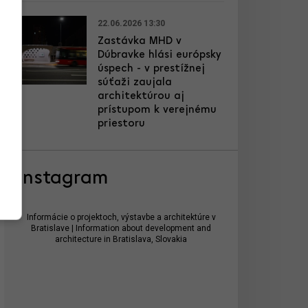
22.06.2026 13:30
Zastávka MHD v
Dúbravke hlási európsky
úspech - v prestížnej
súťaži zaujala
architektúrou aj
prístupom k verejnému
priestoru
Instagram
Informácie o projektoch, výstavbe a architektúre v
Bratislave | Information about development and
architecture in Bratislava, Slovakia