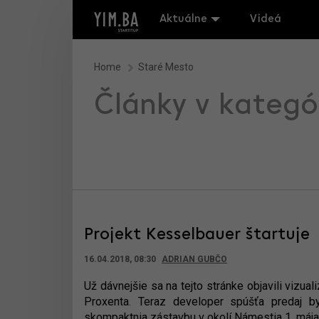
Aktuálne
Videá
Home
Staré Mesto
Články v kategó
Projekt Kesselbauer štartuje
16.04.2018, 08:30
ADRIAN GUBČO
Už dávnejšie sa na tejto stránke objavili vizual
Proxenta. Teraz developer spúšťa predaj by
skompaktnia zástavbu v okolí Námestia 1. mája