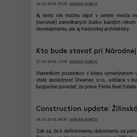
29.03.2018, 09:30
ADRIAN GUBČO
Aj tento rok možno nájsť v centre mesta mno
(navonok) zanedbaných budov každým rokom k
developmentu, ale aj historickej architektúry.
Kto bude stavať pri Národne
27.03.2018, 13:00
ADRIAN GUBČO
Vlastníkom pozemkov v bloku vymedzenom uli
stala spoločnosť Dreamer, s.r.o., sídliaca v
bezpečne povedať, že práve Penta Real Estat
Construction update: Žilinská,
26.03.2018, 08:30
ADRIAN GUBČO
Zdá sa, že k definitívnemu dokončeniu sa poma