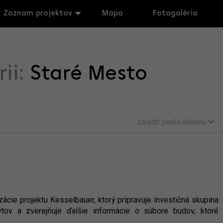
Zoznam projektov
Mapa
Fotogaléria
rii:
Staré Mesto
zoradiť:
podľa dátumu
izácie projektu Kesselbauer, ktorý pripravuje investičná skupina
tov a zverejňuje ďalšie informácie o súbore budov, ktoré
.