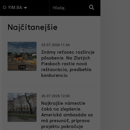
O YIM.BA
Najčítanejšie
23.07.2026 11:46
Známy reťazec rozširuje
pôsobenie. Na Zlatých
Pieskoch rastie nová
reštaurácia, predbehla
konkurenciu
26.07.2026 12:00
Najkrajšie námestie
čaká na zlepšenie.
Americká ambasáda sa
má presunúť, príprava
projektu pokračuje