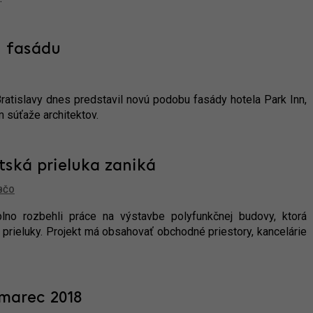
ú fasádu
ratislavy dnes predstavil novú podobu fasády hotela Park Inn,
 súťaže architektov.
tská prieluka zaniká
BČO
lno rozbehli práce na výstavbe polyfunkčnej budovy, ktorá
 prieluky. Projekt má obsahovať obchodné priestory, kancelárie
 marec 2018