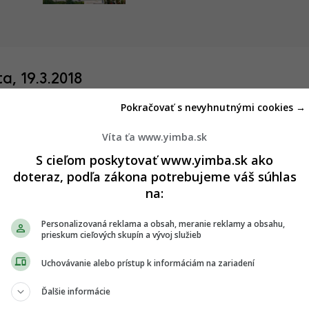
, 19.3.2018
Pokračovať s nevyhnutnými cookies →
e udomácňuje aj v oblasti investičnej výstavby, pokročila pri
Víta ťa www.yimba.sk
j budovy Proxenta Residence, kde okrem bytov vznikne aj sídlo
S cieľom poskytovať www.yimba.sk ako
doteraz, podľa zákona potrebujeme váš súhlas
na:
a, 19.3.2018
Personalizovaná reklama a obsah, meranie reklamy a obsahu,
prieskum cieľových skupín a vývoj služieb
 výrazne podrástol projekt polyfunkčného domu, ktorý vyplnil
Uchovávanie alebo prístup k informáciám na zariadení
je tesne pred dokončením.
Ďalšie informácie