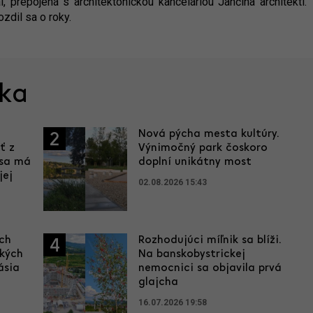
, prepojená s architektonickou kanceláriou Jančina architekti.
zdil sa o roky.
ska
Nová pýcha mesta kultúry.
2
ť z
Výnimočný park čoskoro
 sa má
doplní unikátny most
jej
02.08.2026 15:43
ích
Rozhodujúci míľnik sa blíži.
4
ľkých
Na banskobystrickej
ásia
nemocnici sa objavila prvá
glajcha
16.07.2026 19:58