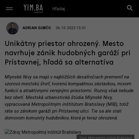
ADRIAN GUBČO
26.10.2023 15:31
Unikátny priestor ohrozený. Mesto
navrhuje zánik hudobných garáží pri
Prístavnej, hľadá sa alternatíva
Mlynské Nivy sa majú v najbližších desaťročiach premeniť na
vzorovú mestskú štvrť, tvorenú kompaktnou zástavbou, mixom
funkcií a atraktívnymi verejnými priestormi. Rozvoj však nebude
bez obetí. Mestská urbanistická štúdia Mlynské Nivy,
vypracovaná Metropolitným inštitútom Bratislavy (MIB), totiž
ráta so zánikom garáží pri Prístavnej ulici. Tie sa ale stali
domovom komunity hudobníkov, ktorá je teraz ohrozená.
Zdroj: Metropolitný inštitút Bratislavy