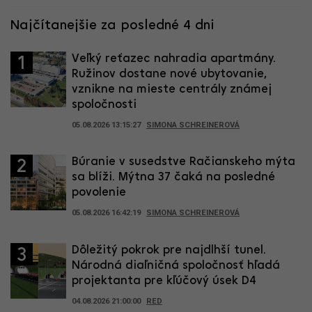
Najčítanejšie za posledné 4 dni
Veľký reťazec nahradia apartmány.
1
Ružinov dostane nové ubytovanie,
vznikne na mieste centrály známej
spoločnosti
05.08.2026 13:15:27
SIMONA SCHREINEROVÁ
Búranie v susedstve Račianskeho mýta
2
sa blíži. Mýtna 37 čaká na posledné
povolenie
05.08.2026 16:42:19
SIMONA SCHREINEROVÁ
Dôležitý pokrok pre najdlhší tunel.
3
Národná diaľničná spoločnosť hľadá
projektanta pre kľúčový úsek D4
04.08.2026 21:00:00
RED