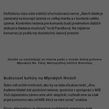
Definitívnu víziu ešte inštitút sformulovanú nemá.
„Návrh štúdie je
zameraný na koncept územia vo veľkej mierke a v kontexte celého
územia. Konkrétne riešenia pre komunitu budú predmetom ďalších
diskusií a hľadania možností,“
tvrdí Pavelková. Na nájdenie
konsenzu je podľa nej dostatočný časový priestor.
Garáže sa nachádzajú na mieste parku v strede dolnej polovice
Mlynských Nív. Zdroj: Metropolitný inštitút Bratislavy
Budúcnosť kultúry na Mlynských Nivách
Šebo vidí určité možnosti, ako by sa dala situácia riešiť.
„Áno,
budeme hľadať isté spoločné riešenie, spoločne v spolupráci s MIB.
Voči úspešnému záveru sme skôr skeptickí, rozhodli sme sa však
prijať pomocnú ruku od MIB, ktorý sa nám ozval,“
uvádza.
Prvou alternatívou je objavenie podobných priestorov inde.