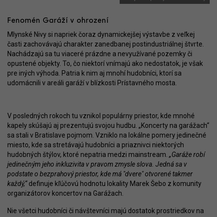
Fenomén Garáží v ohrození
Mlynské Nivy si napriek čoraz dynamickejšej výstavbe z veľkej
časti zachovávajú charakter zanedbanej postindustriálnej štvrte.
Nachádzajú sa tu viaceré prázdne a nevyužívané pozemky či
opustené objekty. To, čo niektorí vnímajú ako nedostatok, je však
pre iných výhoda. Patria k nim aj mnohí hudobníci, ktorí sa
udomácnili v areáli garáží v blízkosti Prístavného mosta.
V posledných rokoch tu vznikol populárny priestor, kde mnohé
kapely skúšajú aj prezentujú svojou hudbu. „Koncerty na garážach“
sa stali v Bratislave pojmom. Vzniklo na lokálne pomery jedinečné
miesto, kde sa stretávajú hudobníci a priaznivci niektorých
hudobných štýlov, ktoré nepatria medzi mainstream.
„Garáže robí
jedinečným jeho inkluzivita v pravom zmysle slova. Jedná sa v
podstate o bezprahový priestor, kde má "dvere" otvorené takmer
každý,“
definuje kľúčovú hodnotu lokality Marek Šebo z komunity
organizátorov koncertov na Garážach.
Nie všetci hudobníci či návštevníci majú dostatok prostriedkov na