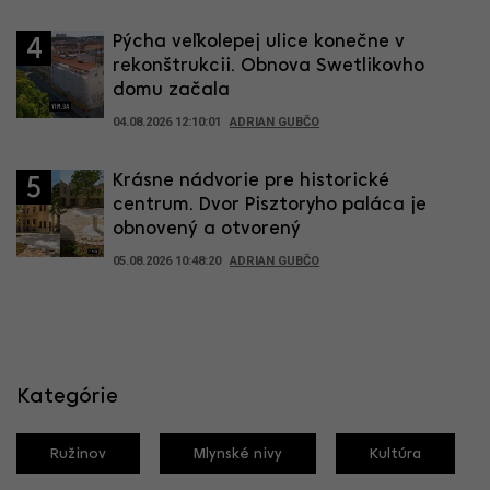
Pýcha veľkolepej ulice konečne v
4
rekonštrukcii. Obnova Swetlikovho
domu začala
04.08.2026 12:10:01
ADRIAN GUBČO
Krásne nádvorie pre historické
5
centrum. Dvor Pisztoryho paláca je
obnovený a otvorený
05.08.2026 10:48:20
ADRIAN GUBČO
Kategórie
Ružinov
Mlynské nivy
Kultúra