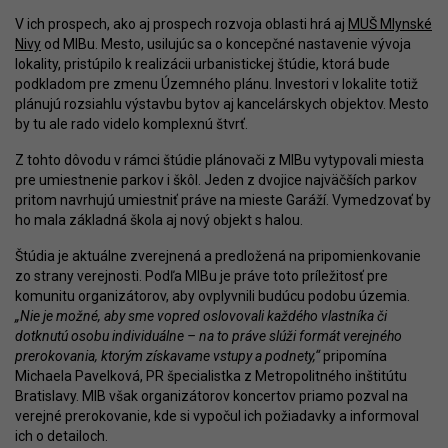
V ich prospech, ako aj prospech rozvoja oblasti hrá aj
MUŠ Mlynské
Nivy
od MIBu. Mesto, usilujúc sa o koncepčné nastavenie vývoja
lokality, pristúpilo k realizácii urbanistickej štúdie, ktorá bude
podkladom pre zmenu Územného plánu. Investori v lokalite totiž
plánujú rozsiahlu výstavbu bytov aj kancelárskych objektov. Mesto
by tu ale rado videlo komplexnú štvrť.
Z tohto dôvodu v rámci štúdie plánovači z MIBu vytypovali miesta
pre umiestnenie parkov i škôl. Jeden z dvojice najväčších parkov
pritom navrhujú umiestniť práve na mieste Garáží. Vymedzovať by
ho mala základná škola aj nový objekt s halou.
Štúdia je aktuálne zverejnená a predložená na pripomienkovanie
zo strany verejnosti. Podľa MIBu je práve toto príležitosť pre
komunitu organizátorov, aby ovplyvnili budúcu podobu územia.
„Nie je možné, aby sme vopred oslovovali každého vlastníka či
dotknutú osobu individuálne – na to práve slúži formát verejného
prerokovania, ktorým získavame vstupy a podnety,“
pripomína
Michaela Pavelková, PR špecialistka z Metropolitného inštitútu
Bratislavy. MIB však organizátorov koncertov priamo pozval na
verejné prerokovanie, kde si vypočul ich požiadavky a informoval
ich o detailoch.