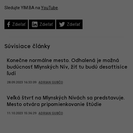
Sledujte YIM.BA na
YouTube
.
Zdieľať
Zdieľať
Zdieľať
Súvisiace články
Konečne normálne mesto. Odhalená je možná
budúcnosť Mlynských Nív, žiť tu budú desaťtisíce
ľudí
28.09.2023 16:33:09
ADRIAN GUBČO
Veľká štvrť na Mlynských Nivách sa predstavuje.
Mesto otvára pripomienkovanie štúdie
11.10.2023 15:36:29
ADRIAN GUBČO