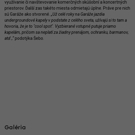
využívanie či navštevovanie komerčných skúšobní a koncertných
priestorov. Ďalší zas takéto miesta odmietajú úplne. Práve pre nich
sú Garáže ako stvorené.
„Už celé roky na Garáže jazdia
undergroundové kapely v podstate z celého sveta, užívajú si to tam a
hovoria, že je to "cool spot". Vyzbierané vstupné putuje priamo
kapelám, pričom sa neplatí za žiadny prenájom, ochranku, barmanov,
atď.,“
podotýka Šebo.
Galéria