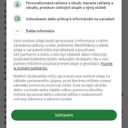
Personalizovaná reklama a obsah, meranie reklamy a
Garáže sú v tomto ohľade jedným z posledných dostupných
obsahu, prieskum cieľových skupín a vývoj služieb
priestorov. Šebo by rád videl podobný model ako v severnej
Európe, kde sú podobne skúšobne pre kapely, najmä mladé,
Uchovávanie alebo prístup k informáciám na zariadení
financované samosprávami ako forma komunitnej
a verejnoprospešnej aktivity. Prenájmy tak sú ponúkané za
Ďalšie informácie
netrhové ceny.
Vaše osobné údaje budú spracúvané a informácie z vášho
Štúdia sa bude riešiť ešte nejakú dobu – najprv musí prejsť
zariadenia (súbory cookie, jedinečné identifikátory a ďalšie
údaje o zariadení) môžu byť ukladané a používané
pripomienkovaním, schválením, následne bude riešená v rámci
225 partnermi a môžu s nimi byť zdieľané alebo môžu byť
zmien a doplnkov Územného plánu. Až potom sa otvorí cesta pre
využívané konkrétne týmito webovými stránkami. My a naši
masívnejšiu transformáciu územia. Treba ale pripomenúť, že
partneri môžeme používať presné údaje o geolokácii.
Pozrite
budúcnosť lokality závisí aj od správania vlastníkov. Časť Garáží
si zoznam partnerov.
vlastnia súkromné osoby. Ak sa rozhodnú svoj majetok nepredať,
Niektorí dodávatelia môžu spracúvať vaše osobné údaje na
priestor ostane v súčasnom stave či podobe.
základe oprávneného záujmu, proti ktorému môžete vzniesť
námietku pomocou možností nižšie. Dole na tejto stránke
Šebo napriek tomu predpokladá, že tlak na zmenu sa bude
alebo v ponuke webu nájdite odkaz, pomocou ktorého
môžete spravovať alebo odvolať súhlas v nastaveniach
zvyšovať.
„Čo sa týka organizovania koncertov, tie ešte najbližšie roky
ochrany súkromia a súborov cookie.
budú fungovať, hoci ako bude nových bytov v lokalite pribúdať, naša
pozícia bude určite ťažšia,“
pripúšťa.
„Do vzdialenejšej budúcnosti
však rátame s alternatívnym priestorom pre koncerty. Budeme vďační,
Súhlasím
ak nám mesto s jeho výberom pomôže, alebo aspoň v danej vybuduje
kultúrne centrum, ktoré bude môcť fungovať ako-tak autonómne.“