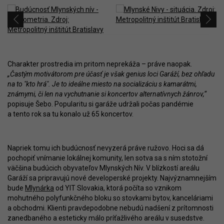
Charakter prostredia im pritom neprekáža – práve naopak.
„Častým motivátorom pre účasť je však genius loci Garáží, bez ohľadu
na to "kto hrá". Je to ideálne miesto na socializáciu s kamarátmi,
známymi, či len na vychutnanie si koncertov alternatívnych žánrov,“
popisuje Šebo. Popularitu si garáže udržali počas pandémie
a tento rok sa tu konalo už 65 koncertov.
Napriek tomu ich budúcnosť nevyzerá práve ružovo. Hoci sa dá
pochopiť vnímanie lokálnej komunity, len sotva sa s ním stotožní
väčšina budúcich obyvateľov Mlynských Nív. V blízkostí areálu
Garáží sa pripravujú nové developerské projekty. Najvýznamnejším
bude
Mlynárka
od YIT Slovakia, ktorá počíta so vznikom
mohutného polyfunkčného bloku so stovkami bytov, kanceláriami
a obchodmi. Klienti pravdepodobne nebudú nadšení z prítomnosti
zanedbaného a esteticky málo príťažlivého areálu v susedstve.