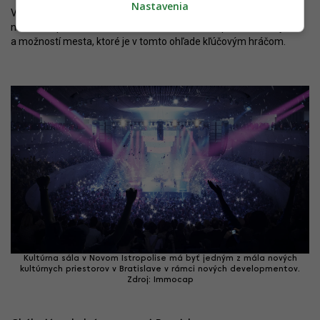
Nastavenia
Výsledkom tak môže byť zánik Garáží – ale zároveň vznik ešte
niečoho lepšieho. Všetko bude závisieť od schopnosti, ochoty
a možností mesta, ktoré je v tomto ohľade kľúčovým hráčom.
Kultúrna sála v Novom Istropolise má byť jedným z mála nových
kultúrnych priestorov v Bratislave v rámci nových developmentov.
Zdroj: Immocap