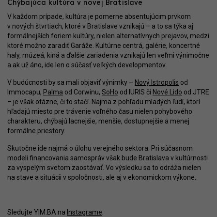
Chýbajúca kultúra v novej Bratislave
V každom prípade, kultúra je pomerne absentujúcim prvkom
v nových štvrtiach, ktoré v Bratislave vznikajú – a to sa týka aj
formálnejších foriem kultúry, nielen alternatívnych prejavov, medzi
ktoré možno zaradiť Garáže. Kultúrne centrá, galérie, koncertné
haly, múzeá, kiná a ďalšie zariadenia vznikajú len veľmi výnimočne
a ak už áno, ide len o súčasť veľkých developmentov.
V budúcnosti by sa mali objaviť výnimky –
Nový Istropolis
od
Immocapu,
Palma
od Corwinu,
SoHo
od IURIS či
Nové Lido
od JTRE
– je však otázne, či to stačí. Najmä z pohľadu mladých ľudí, ktorí
hľadajú miesto pre trávenie voľného času nielen pohybového
charakteru, chýbajú lacnejšie, menšie, dostupnejšie a menej
formálne priestory.
Skutočne ide najmä o úlohu verejného sektora. Pri súčasnom
modeli financovania samospráv však bude Bratislava v kultúrnosti
za vyspelým svetom zaostávať. Vo výsledku sa to odráža nielen
na stave a situácii v spoločnosti, ale aj v ekonomickom výkone.
Sledujte YIM.BA na
Instagrame
.