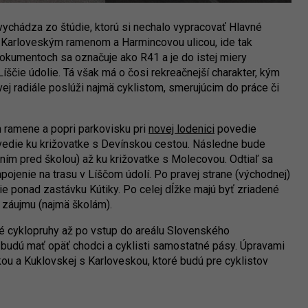
vychádza zo štúdie, ktorú si nechalo vypracovať Hlavné
i Karloveským ramenom a Harmincovou ulicou, ide tak
 dokumentoch sa označuje ako R41 a je do istej miery
Líščie údolie. Tá však má o čosi rekreačnejší charakter, kým
ej radiále poslúži najmä cyklistom, smerujúcim do práce či
 ramene a popri parkovisku pri
novej lodenici
povedie
povedie ku križovatke s Devínskou cestou. Následne bude
ím pred školou) až ku križovatke s Molecovou. Odtiaľ sa
apojenie na trasu v Líščom údolí. Po pravej strane (východnej)
e ponad zastávku Kútiky. Po celej dĺžke majú byť zriadené
záujmu (najmä školám).
é cyklopruhy až po vstup do areálu Slovenského
 budú mať opäť chodci a cyklisti samostatné pásy. Úpravami
kou a Kuklovskej s Karloveskou, ktoré budú pre cyklistov