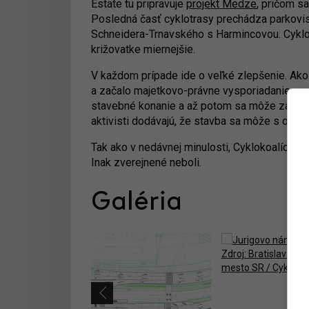
Estate tu pripravuje
projekt Medze
, pričom s
Posledná časť cyklotrasy prechádza parkovisk
Schneidera-Trnavského s Harmincovou. Cykloakt
križovatke miernejšie.
V každom prípade ide o veľké zlepšenie. Ako
a začalo majetkovo-právne vysporiadanie a p
stavebné konanie a až potom sa môže začať st
aktivisti dodávajú, že stavba sa môže s ohľ
Tak ako v nedávnej minulosti, Cyklokoalícia 
Inak zverejnené neboli.
Galéria