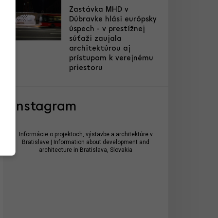
Zastávka MHD v
Dúbravke hlási európsky
úspech - v prestížnej
súťaži zaujala
architektúrou aj
prístupom k verejnému
priestoru
Instagram
Informácie o projektoch, výstavbe a architektúre v
Bratislave | Information about development and
architecture in Bratislava, Slovakia