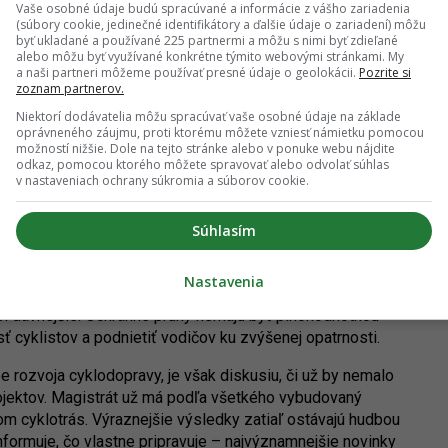
Vaše osobné údaje budú spracúvané a informácie z vášho zariadenia
(súbory cookie, jedinečné identifikátory a ďalšie údaje o zariadení) môžu
byť ukladané a používané 225 partnermi a môžu s nimi byť zdieľané
alebo môžu byť využívané konkrétne týmito webovými stránkami. My
a naši partneri môžeme používať presné údaje o geolokácii.
Pozrite si
zoznam partnerov.
Niektorí dodávatelia môžu spracúvať vaše osobné údaje na základe
yklotrás na adekvátnej úrovni. Tou je myslené ich stavebné
oprávneného záujmu, proti ktorému môžete vzniesť námietku pomocou
ude mať štandardne tri metre, v užších miestach 2,5 metra),
možností nižšie. Dole na tejto stránke alebo v ponuke webu nájdite
odkaz, pomocou ktorého môžete spravovať alebo odvolať súhlas
iame vedenie a vnímanie potrieb slabších cyklistov, najmä detí
v nastaveniach ochrany súkromia a súborov cookie.
Vsi by toto mala spĺňať, rovnako ako pripravované úseky
Súhlasím
ľovaním ochranných pruhov alebo koridorov. K ďalšej etape
a v uplynulých dňoch, kedy vyfarbila ochranné pruhy,
Nastavenia
 Imricha Karvaša, na Námestí slobody alebo na Viedenskej
si dávnejšie. Ochranné pruhy nemajú byť plnohodnotnou
ť cyklistov a podnietiť vodičov ku zvýšenej opatrnosti.
e rozvoja cyklodopravy, je však diskusiu, či už by nemalo
projektov. Magistrát už má podľa všetkého vybudovaný
jom cyklotrás. Výraznejšie výsledky zatiaľ ostávajú hudbou
formuje, čo vlastne pripravuje – najvýznamnejšie novinky