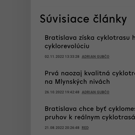
Súvisiace články
Bratislava získa cyklotrasu 
cyklorevolúciu
02.11.2022 13:33:28
ADRIAN GUBČO
Prvá naozaj kvalitná cyklot
na Mlynských nivách
26.10.2022 19:42:48
ADRIAN GUBČO
Bratislava chce byť cyklom
pruhov k reálnym cyklotras
21.08.2022 20:26:48
RED