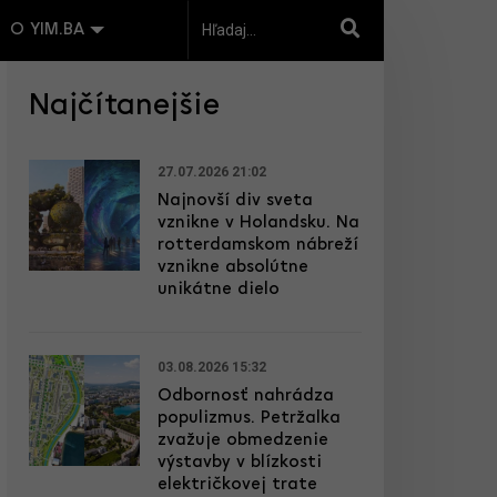
O YIM.BA
Najčítanejšie
27.07.2026 21:02
Najnovší div sveta
vznikne v Holandsku. Na
rotterdamskom nábreží
vznikne absolútne
unikátne dielo
03.08.2026 15:32
Odbornosť nahrádza
populizmus. Petržalka
zvažuje obmedzenie
výstavby v blízkosti
električkovej trate