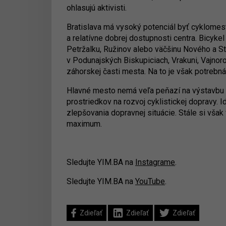
ohlasujú aktivisti.
Bratislava má vysoký potenciál byť cyklomest
a relatívne dobrej dostupnosti centra. Bicy
Petržalku, Ružinov alebo väčšinu Nového a St
v Podunajských Biskupiciach, Vrakuni, Vajnoro
záhorskej časti mesta. Na to je však potrebná i
Hlavné mesto nemá veľa peňazí na výstavbu 
prostriedkov na rozvoj cyklistickej dopravy.
zlepšovania dopravnej situácie. Stále si však
maximum.
Sledujte YIM.BA na
Instagrame
.
Sledujte YIM.BA na
YouTube
.
Zdieľať
Zdieľať
Zdieľať