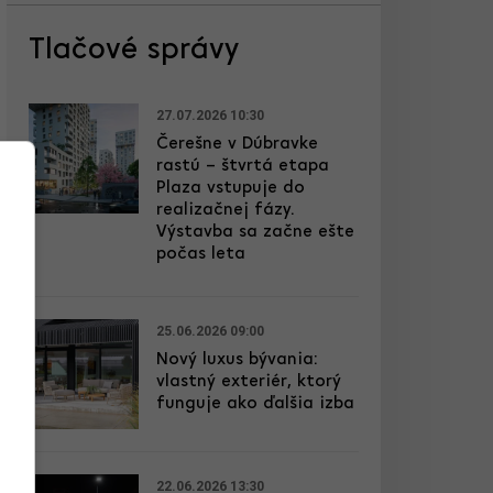
Tlačové správy
27.07.2026 10:30
Čerešne v Dúbravke
rastú – štvrtá etapa
Plaza vstupuje do
realizačnej fázy.
Výstavba sa začne ešte
počas leta
25.06.2026 09:00
Nový luxus bývania:
vlastný exteriér, ktorý
funguje ako ďalšia izba
22.06.2026 13:30