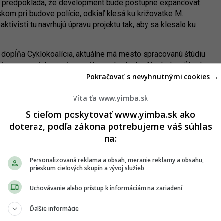
a predpokladá, že development bude postupne expandovať.
om pri budove polície, odkiaľ klesá ku križovatke M.
ivisti tu navrhujú úpravu projektu tak, aby sa klesalo ku
 dopĺňa Cyklokoalícia, aktuálne má mesto spracovanú štúdiu
rípravu na získanie územného rozhodnutia. Nasledovať bude
avať. K realizácii projektu tak môžu byť ešte roky, pričom
Pokračovať s nevyhnutnými cookies →
adom na stav vysporiadania pozemkov aj rozfázovať.
Víta ťa www.yimba.sk
získala materiály až po osobnom vyžiadaní si dokumentácie.
S cieľom poskytovať www.yimba.sk ako
doteraz, podľa zákona potrebujeme váš súhlas
na:
Personalizovaná reklama a obsah, meranie reklamy a obsahu,
prieskum cieľových skupín a vývoj služieb
Uchovávanie alebo prístup k informáciám na zariadení
Ďalšie informácie