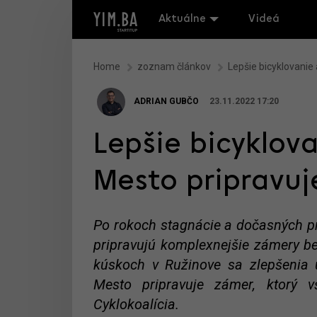
Aktuálne
Videá
Home
zoznam článkov
Lepšie bicyklovanie 
ADRIAN GUBČO
23.11.2022 17:20
Lepšie bicyklova
Mesto pripravuj
Po rokoch stagnácie a dočasných p
pripravujú komplexnejšie zámery b
kúskoch v Ružinove sa zlepšenia ú
Mesto pripravuje zámer, ktorý v
Cyklokoalícia.