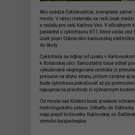
Ako uvádza Cyklokoalícia, zverejnený zámer 
mesto. V rámci materiálu sa rieši úsek medz
o radiálu pre celú Karlovu Ves. V oficiálnych
paralelná s cyklotrasou R11, ktorá vedie cez 
úsek popri Dúbravsko-karloveskej električkov
do školy.
Cyklotrasa sa odpojí od úseku v Karloveskom
k Botanickej ulici. Samostatná trasa odtiaľ 
vybudovaná segregovaná cestička (s prerušen
presunie na druhú stranu, pričom vznikne aj n
bude cyklotrasa pokračovať až po premosteni
napojenia na priechody či významným bodom 
Od mosta nad Kútikmi budú zriadené ochrann
metrologického ústavu. Odtiaľto do Dúbravky
majú prejsť križovatky Kuklovskej so Šaštíns
omnoho bezpečnejšie.