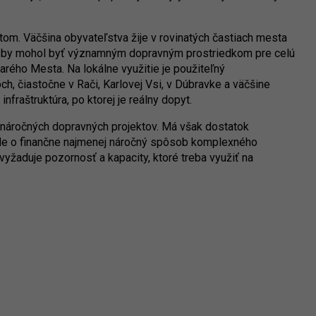
om. Väčšina obyvateľstva žije v rovinatých častiach mesta
kel by mohol byť významným dopravným prostriedkom pre celú
arého Mesta. Na lokálne využitie je použiteľný
ch, čiastočne v Rači, Karlovej Vsi, v Dúbravke a väčšine
nfraštruktúra, po ktorej je reálny dopyt.
náročných dopravných projektov. Má však dostatok
 Ide o finančne najmenej náročný spôsob komplexného
 vyžaduje pozornosť a kapacity, ktoré treba využiť na