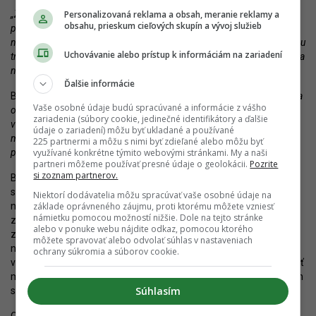
Personalizovaná reklama a obsah, meranie reklamy a
„Zároveň však aj v prípade tejto lokality platí, že svoju úlohu si musí
obsahu, prieskum cieľových skupín a vývoj služieb
plniť aj štát. Bezpečnosť sa stáva jednou z najdôležitejších a zároveň
najťažších tém. Situácia sa radikálne zhoršila po tom, čo vláda novelou
Uchovávanie alebo prístup k informáciám na zariadení
trestných zákonov prakticky zlegalizovala drobné krádeže, na ktoré sa
následne nabaľuje ďalšia kriminalita,“
približuje situáciu Bubla.
Ďalšie informácie
Bratislava je v tomto smere na tom horšie ako iné mestá.
„Hovoria
Vaše osobné údaje budú spracúvané a informácie z vášho
o tom primátori iných miest, sťažujú sa obchodníci, obracia sa na nás
zariadenia (súbory cookie, jedinečné identifikátory a ďalšie
verejnosť. Deje sa to všade na Slovensku, Bratislava však ako hlavné
údaje o zariadení) môžu byť ukladané a používané
mesto poskytuje na takéto správanie dostatok anonymity a
225 partnermi a môžu s nimi byť zdieľané alebo môžu byť
využívané konkrétne týmito webovými stránkami. My a naši
príležitostí,“
vysvetlil Bubla.
partneri môžeme používať presné údaje o geolokácii.
Pozrite
si zoznam partnerov.
Bratislava sa podľa vlastných slov bezpečnosti venuje
systematicky od roku 2018. Mestská polícia má dnes historicky
Niektorí dodávatelia môžu spracúvať vaše osobné údaje na
základe oprávneného záujmu, proti ktorému môžete vzniesť
najviac príslušníkov, ich počet vzrástol o 37% oproti roku 2018,
námietku pomocou možností nižšie. Dole na tejto stránke
zatiaľ čo štátna polícia zaznamenala pokles. V roku 2019 vznikla
alebo v ponuke webu nájdite odkaz, pomocou ktorého
zásahová jednotka a otvorila sa nová stanica na Obchodnej,
môžete spravovať alebo odvolať súhlas v nastaveniach
neskôr aj vo Vrakuni v Pentagone. Mesto vybudovalo vlastné
ochrany súkromia a súborov cookie.
výcvikové stredisko, takže kadetky a kadeti už nemusia odchádzať
mimo Bratislavy, a zároveň pomáha pripravovať nováčikov aj iným
Súhlasím
samosprávam.