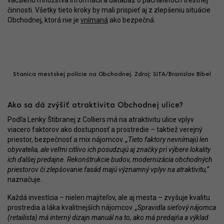
väčšieho množstva informácií a databáz o páchateľoch trestnej
činnosti. Všetky tieto kroky by mali prispieť aj z zlepšeniu situácie
Obchodnej, ktorá nie je
vnímaná
ako bezpečná.
Stanica mestskej polície na Obchodnej. Zdroj: SITA/Branislav Bibel
Ako sa dá zvýšiť atraktivita Obchodnej ulice?
Podľa Lenky Štibranej z Colliers má na atraktivitu ulice vplyv
viacero faktorov ako dostupnosť a prostredie – taktiež verejný
priestor, bezpečnosť a mix nájomcov.
„Tieto faktory nevnímajú len
obyvatelia, ale veľmi citlivo ich posudzujú aj značky pri výbere lokality
ich ďalšej predajne. Rekonštrukcie budov, modernizácia obchodných
priestorov či zlepšovanie fasád majú významný vplyv na atraktivitu,“
naznačuje
.
Každá investícia – nielen majiteľov, ale aj mesta – zvyšuje kvalitu
prostredia a láka kvalitnejších nájomcov.
„Spravidla sieťový nájomca
(retailista) má interný dizajn manuál na to, ako má predajňa a výklad