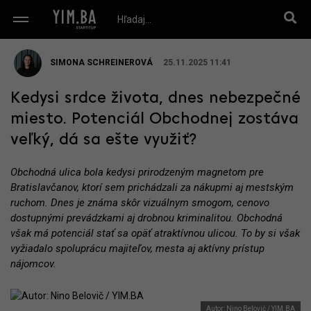
SIMONA SCHREINEROVÁ
25.11.2025 11:41
Kedysi srdce života, dnes nebezpečné
miesto. Potenciál Obchodnej zostáva
veľký, dá sa ešte využiť?
Obchodná ulica bola kedysi prirodzeným magnetom pre
Bratislavčanov, ktorí sem prichádzali za nákupmi aj mestským
ruchom. Dnes je známa skôr vizuálnym smogom, cenovo
dostupnými prevádzkami aj drobnou kriminalitou. Obchodná
však má potenciál stať sa opäť atraktívnou ulicou. To by si však
vyžiadalo spoluprácu majiteľov, mesta aj aktívny prístup
nájomcov.
Autor: Nino Belovič / YIM.BA