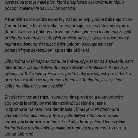
vyzerať. Aj toto je malé plus, ktoré prispieva k celkovému imidžu a
pôsobí ucelenejšie na ulici,“
pripomína
.
Atraktivitu ulice podľa expertky zásadne ovplyvňuje mix nájomcov
(tenant mix), ktorý do veľkej miery určuje, či si návštevníci vyberú
danú lokalitu na nákupy a trávenie času.
„Hoci sa tenant mix zlepšil
príchodom známych sieťových značiek, stále je výrazne orientovaný
najmä na diskontné reťazce a tým pádom oslovuje len časť
potenciálnych zákazníkov,“
spresnila Štibraná.
„Obchodná však napriek tomu, že má veľký priestor na zlepšenie, patrí
dlhodobo k vysoko frekventovaným uliciam v Bratislave. V retaile je
vysoký footfall kľúčový – vytvára podmienky pre úspech prevádzok a
prirodzene priťahuje nájomcov. Potenciál Obchodnej ulice je teda
veľký, no stále nie je plne využitý.“
Zlepšením tenant mixu, skvalitnením prostredia a zavedením
spoločnej identity by mohla vzniknúť ucelená a jasne
rozpoznateľná retailová destinácia.
„Dnes je však Obchodná
vnímaná skôr ako nesúrodý mix jednotlivých obchodov, avšak
správnymi krokmi má potenciál získať jednotný charakter a vyššiu
hodnotu pre návštevníkov, majiteľov budov a nájomcov,“
uzavrela
Lenka Štibraná.