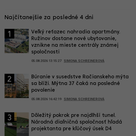
Najčítanejšie za posledné 4 dni
Veľký reťazec nahradia apartmány.
1
Ružinov dostane nové ubytovanie,
vznikne na mieste centrály známej
spoločnosti
05.08.2026 13:15:27
SIMONA SCHREINEROVÁ
Búranie v susedstve Račianskeho mýta
2
sa blíži. Mýtna 37 čaká na posledné
povolenie
05.08.2026 16:42:19
SIMONA SCHREINEROVÁ
Dôležitý pokrok pre najdlhší tunel.
3
Národná diaľničná spoločnosť hľadá
projektanta pre kľúčový úsek D4