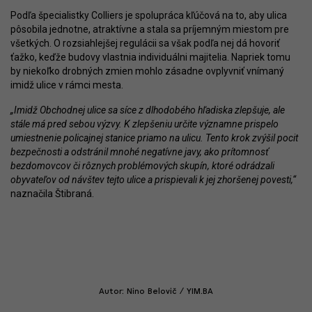
Podľa špecialistky Colliers je spolupráca kľúčová na to, aby ulica
pôsobila jednotne, atraktívne a stala sa príjemným miestom pre
všetkých. O rozsiahlejšej regulácii sa však podľa nej dá hovoriť
ťažko, keďže budovy vlastnia individuálni majitelia. Napriek tomu
by niekoľko drobných zmien mohlo zásadne ovplyvniť vnímaný
imidž ulice v rámci mesta.
„Imidž Obchodnej ulice sa síce z dlhodobého hľadiska zlepšuje, ale
stále má pred sebou výzvy. K zlepšeniu určite významne prispelo
umiestnenie policajnej stanice priamo na ulicu. Tento krok zvýšil pocit
bezpečnosti a odstránil mnohé negatívne javy, ako prítomnosť
bezdomovcov či rôznych problémových skupín, ktoré odrádzali
obyvateľov od návštev tejto ulice a prispievali k jej zhoršenej povesti,“
naznačila Štibraná.
Autor: Nino Belovič / YIM.BA