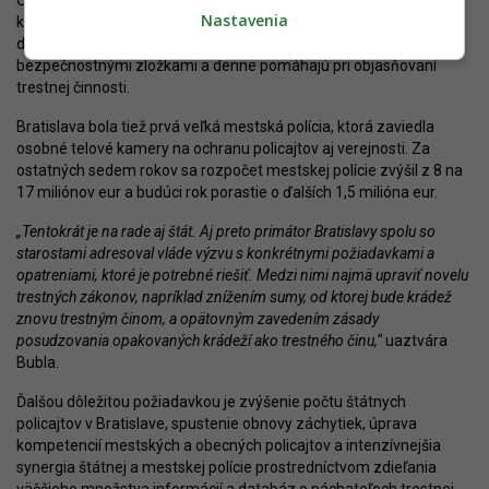
Od roku 2021 funguje moderné operačné stredisko a mestský
Nastavenia
kamerový systém sa výrazne rozšíril – z pôvodných 283 na
dnešných 766 kamier, ktoré sa zdieľajú aj s ďalšími
bezpečnostnými zložkami a denne pomáhajú pri objasňovaní
trestnej činnosti.
Bratislava bola tiež prvá veľká mestská polícia, ktorá zaviedla
osobné telové kamery na ochranu policajtov aj verejnosti. Za
ostatných sedem rokov sa rozpočet mestskej polície zvýšil z 8 na
17 miliónov eur a budúci rok porastie o ďalších 1,5 milióna eur.
„Tentokrát je na rade aj štát. Aj preto primátor Bratislavy spolu so
starostami adresoval vláde výzvu s konkrétnymi požiadavkami a
opatreniami, ktoré je potrebné riešiť. Medzi nimi najmä upraviť novelu
trestných zákonov, napríklad znížením sumy, od ktorej bude krádež
znovu trestným činom, a opätovným zavedením zásady
posudzovania opakovaných krádeží ako trestného činu,“
uaztvára
Bubla.
Ďalšou dôležitou požiadavkou je zvýšenie počtu štátnych
policajtov v Bratislave, spustenie obnovy záchytiek, úprava
kompetencií mestských a obecných policajtov a intenzívnejšia
synergia štátnej a mestskej polície prostredníctvom zdieľania