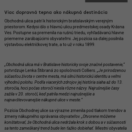
Viac dopravná tepna ako nákupná destinácia
Obchodná ulica patrí k historickým bratislavským verejným
priestorom. Kedysi išlo o hlavnú ulicu predmestskej osady Krásna
Ves. Postupne sa premenila na rušnú triedu, vyhľadávanú hlavne
priemerne zarábajúcimi obyvateľmi. Jej pozícia sa ďalej posilnila
výstavbou električkovej trate, a to už v roku 1899.
„Obchodná ulica má v Bratislave historicky svoje značné postavenie,“
potvrdzuje Lenka Štibraná zo spoločnosti Colliers.
„Je prirodzenou
súčasťou života v centre mesta, má silnú historickú identitu a veľmi
výhodnú polohu. Podľa viacerých zdrojov jej história siaha až do 13.
storočia, hoci počas storočí niesla rôzne názvy. Najrušnejšie časy
zažila v 20. storočí, keď patrila medzi najrušnejšie a
najnavštevovanejšie nákupné ulice v meste.“
Pozícia Obchodnej ulice sa výrazne zmenila pod tlakom trendov a
zmeny nákupného správania obyvateľov.
„Otvorene môžeme
konštatovať, že Obchodná ulica nedržala krok s dobou a v súčasnosti
sa tento zameškaný trend bude len ťažko dobiehať. Miestni obyvatelia