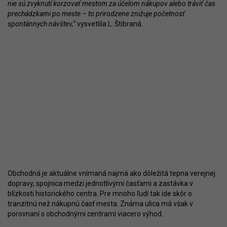
nie sú zvyknutí korzovať mestom za účelom nákupov alebo tráviť čas
prechádzkami po meste – to prirodzene znižuje početnosť
spontánnych návštev,“
vysvetlila L. Štibraná.
Obchodná je aktuálne vnímaná najmä ako dôležitá tepna verejnej
dopravy, spojnica medzi jednotlivými časťami a zastávka v
blízkosti historického centra. Pre mnoho ľudí tak ide skôr o
tranzitnú než nákupnú časť mesta. Známa ulica má však v
porovnaní s obchodnými centrami viacero výhod.