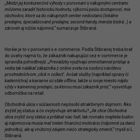
„Medzi jej konkurenčné výhody v porovnaní s nákupnými centrami
môžeme zaradiť historickú hodnotu, výbornú pešiu dostupnosť, mix
obchodov, ktoré sa do nákupných centier nedostanú (lokálne
predajne, špecializované predajne, second-handy, menšie bistrá…) a
zároveň aj nižšie nájomné,“
sumarizuje Štibraná.
Horšie je to v porovnaní s e-commerce. Podľa Štibranej treba brať
do úvahy najmä to, že zákazník nakupujúci cez e-commerce je
spravidla pohodlnejší.
„Prevádzky využívajú omnichannel prístup a
vedia tak nalákať zákazníka z online sveta na osobnú návštevu
prostredníctvom ‚click n collect‘. Avšak služby (napríklad opravy či
kaderníctva) a kaviarne sú stále offline, takže si svoje miesto nájdu
vždy v kamennej predajni, za ktorou musí zákazník prísť,“
vysvetľuje
odborníčka na retail.
Obchodná ulica v súčasnosti nepôsobí atraktívnym dojmom. Ako
zvýšiť jej status a čo ovplyvňuje atraktivitu?
„Ak chce Obchodná
ulica zvýšiť svoj status a prilákať viac ľudí, tak rovnako majitelia budov
aj nájomcovia musia mať nielen finančnú motiváciu (nájomné za danú
jednotku), ale aj vnútorný záujem niečo strategicky zmeniť,“
myslí si L.
Štibraná.