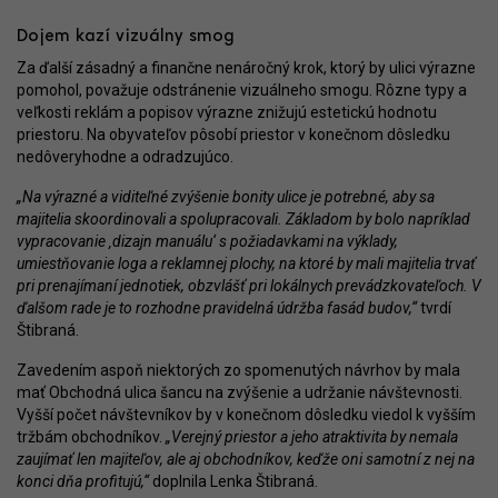
Dojem kazí vizuálny smog
Za ďalší zásadný a finančne nenáročný krok, ktorý by ulici výrazne
pomohol, považuje odstránenie vizuálneho smogu. Rôzne typy a
veľkosti reklám a popisov výrazne znižujú estetickú hodnotu
priestoru. Na obyvateľov pôsobí priestor v konečnom dôsledku
nedôveryhodne a odradzujúco.
„Na výrazné a viditeľné zvýšenie bonity ulice je potrebné, aby sa
majitelia skoordinovali a spolupracovali. Základom by bolo napríklad
vypracovanie ‚dizajn manuálu‘ s požiadavkami na výklady,
umiestňovanie loga a reklamnej plochy, na ktoré by mali majitelia trvať
pri prenajímaní jednotiek, obzvlášť pri lokálnych prevádzkovateľoch. V
ďalšom rade je to rozhodne pravidelná údržba fasád budov,“
tvrdí
Štibraná.
Zavedením aspoň niektorých zo spomenutých návrhov by mala
mať Obchodná ulica šancu na zvýšenie a udržanie návštevnosti.
Vyšší počet návštevníkov by v konečnom dôsledku viedol k vyšším
tržbám obchodníkov.
„Verejný priestor a jeho atraktivita by nemala
zaujímať len majiteľov, ale aj obchodníkov, keďže oni samotní z nej na
konci dňa profitujú,“
doplnila Lenka Štibraná.