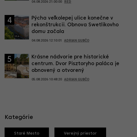
04.08.2026 21:00:00
RED
Pýcha veľkolepej ulice konečne v
4
rekonštrukcii. Obnova Swetlikovho
domu začala
04.08.2026 12:10:01
ADRIAN GUBČO
Krásne nádvorie pre historické
5
centrum. Dvor Pisztoryho paláca je
obnovený a otvorený
05.08.2026 10:48:20
ADRIAN GUBČO
Kategórie
Staré Mesto
Verejný priestor