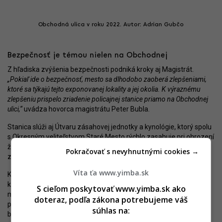
Obchodná ulica v roku 2022. Autor: Adrian Gubčo
Bezpečnosť je témou nielen na Obchodnej
Z hľadiska zvýšenia bezpečnosti podniká kroky aj Magistrát.
„Pokiaľ ide o bezpečnosť, mesto sa dlhodobo zaoberá zlepšeniami,
ktoré sa týkajú tejto exponovanej lokality a jej okolia. K výraznému
zlepšeniu prispelo zriadenie policajnej stanice priamo na Obchodnej
ulici,“
uvádza hovorca magistrátu Peter Bubla.
Stanica slúži aj Útvaru zásahovej jednotky a kynológie, ktorý spolu
s Okresným veliteľstvom Staré Mesto rýchlo zasahuje pri ohrození
života, zdravia či majetku v centre aj v širších častiach mesta a
Pokračovať s nevyhnutnými cookies →
zároveň pôsobí preventívne.
Víta ťa www.yimba.sk
K zlepšeniu života v lokalite od roku 2023 prispieva nízkoprahový
klub IZBA, ktorý ponúka voľnočasové a organizované aktivity pre
S cieľom poskytovať www.yimba.sk ako
mládež. Pokračuje aj dobrovoľnícka „Nočná pomoc“ Oddelenia
doteraz, podľa zákona potrebujeme váš
prevencie a znižovania rizík, zameraná na zvýšenie pocitu
súhlas na:
bezpečia počas nočného pobytu v meste.