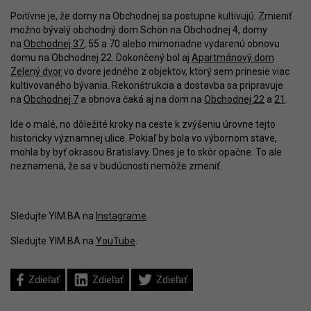
Poitívne je, že domy na Obchodnej sa postupne kultivujú. Zmieniť
možno bývalý obchodný dom Schön na Obchodnej 4, domy
na
Obchodnej 37
, 55 a 70 alebo mimoriadne vydarenú obnovu
domu na Obchodnej 22. Dokončený bol aj
Apartmánový dom
Zelený dvor
vo dvore jedného z objektov, ktorý sem prinesie viac
kultivovaného bývania. Rekonštrukcia a dostavba sa pripravuje
na
Obchodnej 7
a obnova čaká aj na dom na
Obchodnej 22
a
21
.
Ide o malé, no dôležité kroky na ceste k zvýšeniu úrovne tejto
historicky významnej ulice. Pokiaľ by bola vo výbornom stave,
mohla by byť okrasou Bratislavy. Dnes je to skôr opačne. To ale
neznamená, že sa v budúcnosti nemôže zmeniť.
Sledujte YIM.BA na
Instagrame
.
Sledujte YIM.BA na
YouTube
.
Zdieľať
Zdieľať
Zdieľať