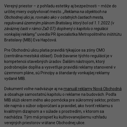
Verejný priestor – z pohľadu estetiky aj bezpečnosti – môže do
určitej miery ovplyvňovať mesto.
„Reklama na objektoch na
Obchodnej ulici je, rovnako ako v ostatných častiach mesta,
regulovaná územným plánom Bratislavy, ktorý bol od 1.1.2022 (v
záväznej časti v rámci ZaD 07) doplnený o kapitolu o regulácii
vonkajšej reklamy,“
uviedla PR špecialistka Metropolitného inštitútu
Bratislavy (MIB) Eva Hapčová.
Pre Obchodnú ulicu platia pravidlá týkajúce sa zóny CMO
(centrálna mestská oblasť). Dodržiavanie týchto regulácií je v
kompetencii stavebných úradov. Ďalším nástrojom, ktorý
podrobnejšie dopĺňa a vysvetľuje pravidlá reklamy stanovené v
územnom pláne, sú Princípy a štandardy vonkajšej reklamy
vydané MIB.
Dokument voľne nadväzuje aj na
manuál reklamy Nová Obchodná
a obsahuje samostatnú kapitolu o reklame na budovách. Podľa
MIB slúži okrem iného ako pomôcka pre súkromný sektor, pričom
ide najmä o súbor odporúčaní a pravidiel, ako tvoriť reklamu s
kvalitným dizajnom a v súlade s prostredím, v ktorom sa
nachádza. Tým má prispieť ku kultivovanejšiemu vzhľadu
verejných priestorov vrátane Obchodnej ulice.