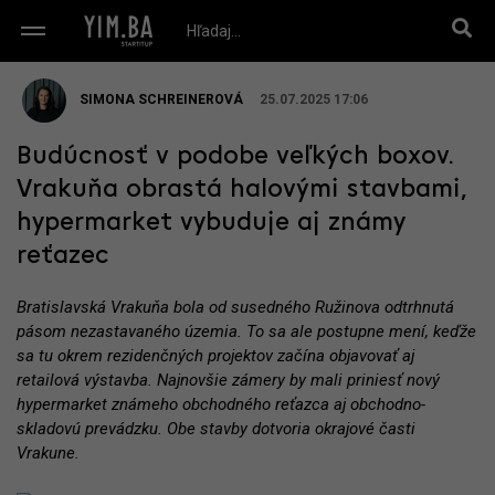
SIMONA SCHREINEROVÁ
25.07.2025 17:06
Budúcnosť v podobe veľkých boxov.
Vrakuňa obrastá halovými stavbami,
hypermarket vybuduje aj známy
reťazec
Bratislavská Vrakuňa bola od susedného Ružinova odtrhnutá
pásom nezastavaného územia. To sa ale postupne mení, keďže
sa tu okrem rezidenčných projektov začína objavovať aj
retailová výstavba. Najnovšie zámery by mali priniesť nový
hypermarket známeho obchodného reťazca aj obchodno-
skladovú prevádzku. Obe stavby dotvoria okrajové časti
Vrakune.