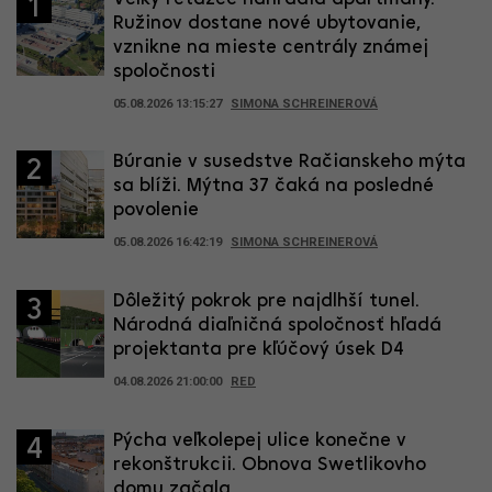
1
Ružinov dostane nové ubytovanie,
vznikne na mieste centrály známej
spoločnosti
05.08.2026 13:15:27
SIMONA SCHREINEROVÁ
Búranie v susedstve Račianskeho mýta
2
sa blíži. Mýtna 37 čaká na posledné
povolenie
05.08.2026 16:42:19
SIMONA SCHREINEROVÁ
Dôležitý pokrok pre najdlhší tunel.
3
Národná diaľničná spoločnosť hľadá
projektanta pre kľúčový úsek D4
04.08.2026 21:00:00
RED
Pýcha veľkolepej ulice konečne v
4
rekonštrukcii. Obnova Swetlikovho
domu začala