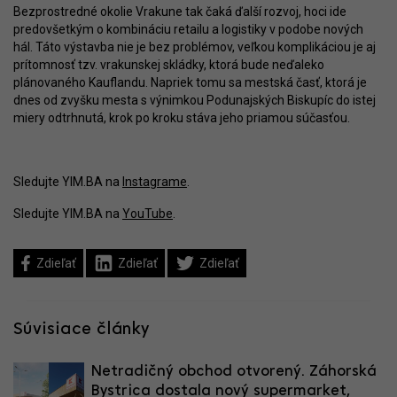
Bezprostredné okolie Vrakune tak čaká ďalší rozvoj, hoci ide
predovšetkým o kombináciu retailu a logistiky v podobe nových
hál. Táto výstavba nie je bez problémov, veľkou komplikáciou je aj
prítomnosť tzv. vrakunskej skládky, ktorá bude neďaleko
plánovaného Kauflandu. Napriek tomu sa mestská časť, ktorá je
dnes od zvyšku mesta s výnimkou Podunajských Biskupíc do istej
miery odtrhnutá, krok po kroku stáva jeho priamou súčasťou.
Sledujte YIM.BA na
Instagrame
.
Sledujte YIM.BA na
YouTube
.
Zdieľať
Zdieľať
Zdieľať
Súvisiace články
Netradičný obchod otvorený. Záhorská
Bystrica dostala nový supermarket,