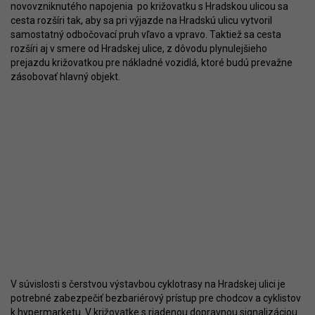
novovzniknutého napojenia po križovatku s Hradskou ulicou sa
cesta rozšíri tak, aby sa pri výjazde na Hradskú ulicu vytvoril
samostatný odbočovací pruh vľavo a vpravo. Taktiež sa cesta
rozšíri aj v smere od Hradskej ulice, z dôvodu plynulejšieho
prejazdu križovatkou pre nákladné vozidlá, ktoré budú prevažne
zásobovať hlavný objekt.
V súvislosti s čerstvou výstavbou cyklotrasy na Hradskej ulici je
potrebné zabezpečiť bezbariérový prístup pre chodcov a cyklistov
k hypermarketu. V križovatke s riadenou dopravnou signalizáciou