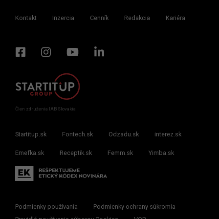
Kontakt
Inzercia
Cenník
Redakcia
Kariéra
Člen združenia IAB Slovakia
Startitup.sk
Fontech.sk
Odzadu.sk
interez.sk
Emefka.sk
Receptik.sk
Femm.sk
Yimba.sk
Podmienky používania
Podmienky ochrany súkromia