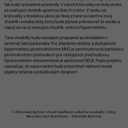
tak budú vyznačené priechody. V nároží križovatky na ľavej strane
sa existujúci chodník upraví na šírku tri metre. V úseku od
križovatky s Hradskou ulicou po ľavej strane sa navrhne nový
chodník rovnakej šírky, ktorý bude plynule pokračovať do areálu a
napojí sa na už existujúci chodník, vedúci k hypermarketu.
Tieto chodníky budú navzájom prepojené aj schodiskom v
severnej časti parkoviska. Pre zlepšenie obsluhy a dostupnosti
hypermarketu prostredníctvom MHD je navrhnutá nová zastávka s
plnohodnotným prístreškom pre cestujúcich pred budovou.
Spracovateľom dokumentácie je spoločnosť GELB. Popis projektu
naznačuje, že supermarket bude pripomínať niektoré novšie
objekty reťazca s príťažlivejším dizajnom.
V Záhorskej Bystrici otvoril Kaufland unikátnu predajňu. Zdroj:
Mestská časť Bratislava - Záhorská Bystrica