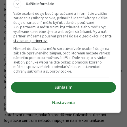
Ďalšie informácie
areálu
IV. kvadrant
. Developer Stronci Invest SK chce vybudovať
logistické centrum pri letisku s podlažnou plochou približne 28.000
Vaše osobné údaje budú spracúvané a informácie z vášho
2
m
. Navrhovaných je 208 stojísk pre osobné a 24 pre nákladné
zariadenia (súbory cookie, jedinečné identifikátory a ďalšie
vozidlá. Zásadným problémom však bolo v tomto prípade
údaje o zariadení) môžu byť ukladané a používané
dopravné napojenie. Pôvodný koncept predpokladal vedenie
225 partnermi a môžu s nimi byť zdieľané alebo môžu byť
využívané konkrétne týmito webovými stránkami. My a naši
dopravy cez Majerskú ulicu, Hlohovú a Leknovú, s plánovaným
partneri môžeme používať presné údaje o geolokácii.
Pozrite
premostením Malého Dunaja a pripojením na Ráztočnú. Toto
si zoznam partnerov.
riešenie narazilo na výrazný odpor časti verejnosti.
Niektorí dodávatelia môžu spracúvať vaše osobné údaje na
základe oprávneného záujmu, proti ktorému môžete vzniesť
Jednou z podmienok realizácie je tak
preložka cesty II/572
námietku pomocou možností nižšie. Dole na tejto stránke
(známa ako obchvat Vrakune), ktorá by v budúcnosti mala
alebo v ponuke webu nájdite odkaz, pomocou ktorého
čiastočne odľahčiť preťažené cesty a prispieť k rozvoju okolia
môžete spravovať alebo odvolať súhlas v nastaveniach
letiska. Navrhovaná trasa preložky bude nadväzovať na predĺženie
ochrany súkromia a súborov cookie.
Galvaniho ulice v rámci projektu Pharos, v ďalšom úseku bude
križovať vlečku na Letisko M. R. Štefánika, ktorá je napojená na
Súhlasím
železničnú trať č. 131 Bratislava - Komárno.
Predĺženie Galvaniho ulice bude v prvej etape vybudované len po
Nastavenia
pripravované logistické centrum IV. kvadrant a bude to jediná
komunikácia napájajúca toto centrum. Iná doprava komunikáciu
zaťažovať nebude, nakoľko predĺženie Galvaniho ulice ani
logistické centrum nebudú napojené na iné komunikácie.