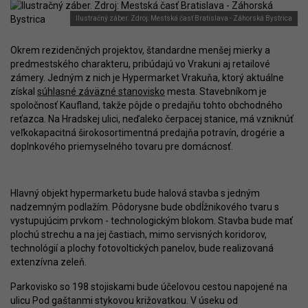
Ilustračný záber. Zdroj: Mestská časť Bratislava - Záhorská Bystrica
Okrem rezidenčných projektov, štandardne menšej mierky a
predmestského charakteru, pribúdajú vo Vrakuni aj retailové
zámery. Jedným z nich je Hypermarket Vrakuňa, ktorý aktuálne
získal
súhlasné záväzné stanovisko
mesta. Stavebníkom je
spoločnosť Kaufland, takže pôjde o predajňu tohto obchodného
reťazca. Na Hradskej ulici, neďaleko čerpacej stanice, má vzniknúť
veľkokapacitná širokosortimentná predajňa potravín, drogérie a
doplnkového priemyselného tovaru pre domácnosť.
Hlavný objekt hypermarketu bude halová stavba s jedným
nadzemným podlažím. Pôdorysne bude obdĺžnikového tvaru s
vystupujúcim prvkom - technologickým blokom. Stavba bude mať
plochú strechu a na jej častiach, mimo servisných koridorov,
technológií a plochy fotovoltických panelov, bude realizovaná
extenzívna zeleň.
Parkovisko so 198 stojiskami bude účelovou cestou napojené na
ulicu Pod gaštanmi stykovou križovatkou. V úseku od