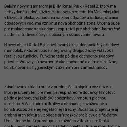
Ďalším novým zámerom je BHM Retail Park - Retail B, ktorý ma
tiež vydané
kladné záväzné stanovisko
mesta. Na Majerskej ulici
v blízkosti letiska, zariadenia na zber odpadov a čistiacej stanice
odpadových vôd, má vzniknúť nová obchodná zóna. Určená bude
pre maloobchod
so skladom
, resp. retail pre obchodno-komerčné
a administratívne účely s dočasným skladovaním tovaru.
Hlavný objekt Retail B je navrhovaný ako jednopodlažný skladový
monoblok, v ktorom bude integrovaný dvojpodlažný vstavok s
retailovou funkciou. Funkčne teda pôjde o obchodno-skladový
priestor. Vstavky sú navrhnuté ako obchodné a administratívne,
kombinované s hygienickým zázemím pre zamestnancov.
Zásobovanie skladu bude z prednej časti objektu cez drive-in,
ktorý je určený len pre menšie resp. stredné dodávky. Hmotovo
pôjde o jednoduchú kubickú obdĺžnikovú hmotu s plochou
strechou. V časti administratívy a obchodu je uvažované s
konštrukciou zelenej vegetačnej strechy. Súčasťou projektu je aj
drobná architektúra v podobe prístreškov pre bicykle a fajčiarov.
Umiestnené budú pri vstupe do každého vstavku, pre ľahkú
dostupnosť zamestnancov každého objektu. Určené majú byť iba