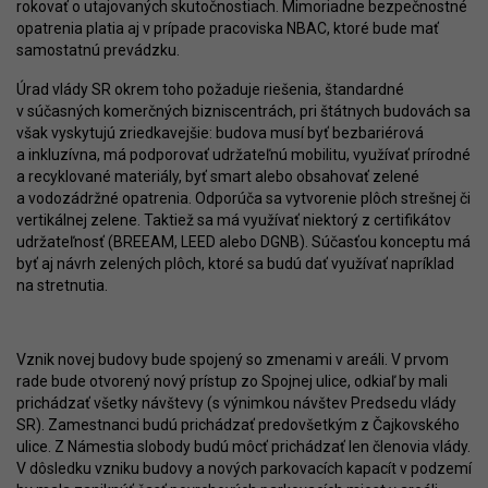
rokovať o utajovaných skutočnostiach. Mimoriadne bezpečnostné
opatrenia platia aj v prípade pracoviska NBAC, ktoré bude mať
samostatnú prevádzku.
Úrad vlády SR okrem toho požaduje riešenia, štandardné
v súčasných komerčných bizniscentrách, pri štátnych budovách sa
však vyskytujú zriedkavejšie: budova musí byť bezbariérová
a inkluzívna, má podporovať udržateľnú mobilitu, využívať prírodné
a recyklované materiály, byť smart alebo obsahovať zelené
a vodozádržné opatrenia. Odporúča sa vytvorenie plôch strešnej či
vertikálnej zelene. Taktiež sa má využívať niektorý z certifikátov
udržateľnosť (BREEAM, LEED alebo DGNB). Súčasťou konceptu má
byť aj návrh zelených plôch, ktoré sa budú dať využívať napríklad
na stretnutia.
Vznik novej budovy bude spojený so zmenami v areáli. V prvom
rade bude otvorený nový prístup zo Spojnej ulice, odkiaľ by mali
prichádzať všetky návštevy (s výnimkou návštev Predsedu vlády
SR). Zamestnanci budú prichádzať predovšetkým z Čajkovského
ulice. Z Námestia slobody budú môcť prichádzať len členovia vlády.
V dôsledku vzniku budovy a nových parkovacích kapacít v podzemí