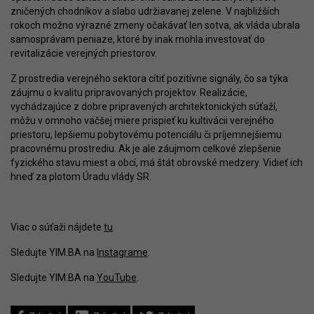
zničených chodníkov a slabo udržiavanej zelene. V najbližších
rokoch možno výrazné zmeny očakávať len sotva, ak vláda ubrala
samosprávam peniaze, ktoré by inak mohla investovať do
revitalizácie verejných priestorov.
Z prostredia verejného sektora cítiť pozitívne signály, čo sa týka
záujmu o kvalitu pripravovaných projektov. Realizácie,
vychádzajúce z dobre pripravených architektonických súťaží,
môžu v omnoho väčšej miere prispieť ku kultivácii verejného
priestoru, lepšiemu pobytovému potenciálu či príjemnejšiemu
pracovnému prostrediu. Ak je ale záujmom celkové zlepšenie
fyzického stavu miest a obcí, má štát obrovské medzery. Vidieť ich
hneď za plotom Úradu vlády SR.
Viac o súťaži nájdete
tu
.
Sledujte YIM.BA na
Instagrame
.
Sledujte YIM.BA na
YouTube
.