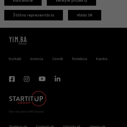
Kancelárie
Verejné projekty
Štátna reprezentácia
Vláda SR
Kontakt
Inzercia
Cenník
Redakcia
Kariéra
Člen združenia IAB Slovakia
Startitup.sk
Fontech.sk
Odzadu.sk
interez.sk