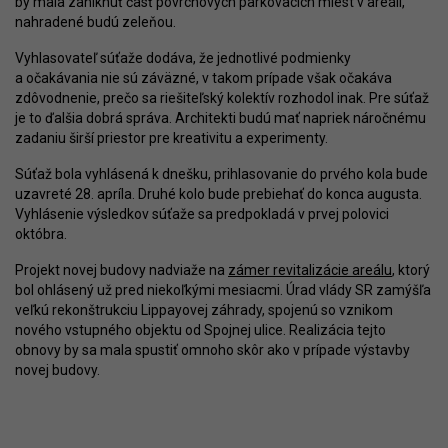
by mala zaniknúť časť povrchových parkovacích miest v areáli,
nahradené budú zeleňou.
Vyhlasovateľ súťaže dodáva, že jednotlivé podmienky
a očakávania nie sú záväzné, v takom prípade však očakáva
zdôvodnenie, prečo sa riešiteľský kolektív rozhodol inak. Pre súťaž
je to ďalšia dobrá správa. Architekti budú mať napriek náročnému
zadaniu širší priestor pre kreativitu a experimenty.
Súťaž bola vyhlásená k dnešku, prihlasovanie do prvého kola bude
uzavreté 28. apríla. Druhé kolo bude prebiehať do konca augusta.
Vyhlásenie výsledkov súťaže sa predpokladá v prvej polovici
októbra.
Projekt novej budovy nadviaže na
zámer revitalizácie areálu
, ktorý
bol ohlásený už pred niekoľkými mesiacmi. Úrad vlády SR zamýšľa
veľkú rekonštrukciu Lippayovej záhrady, spojenú so vznikom
nového vstupného objektu od Spojnej ulice. Realizácia tejto
obnovy by sa mala spustiť omnoho skôr ako v prípade výstavby
novej budovy.