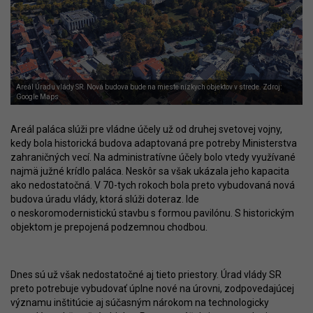
Areál Úradu vlády SR. Nová budova bude na mieste nízkych objektov v strede. Zdroj:
Google Maps
Areál paláca slúži pre vládne účely už od druhej svetovej vojny,
kedy bola historická budova adaptovaná pre potreby Ministerstva
zahraničných vecí. Na administratívne účely bolo vtedy využívané
najmä južné krídlo paláca. Neskôr sa však ukázala jeho kapacita
ako nedostatočná. V 70-tych rokoch bola preto vybudovaná nová
budova úradu vlády, ktorá slúži doteraz. Ide
o neskoromodernistickú stavbu s formou pavilónu. S historickým
objektom je prepojená podzemnou chodbou.
Dnes sú už však nedostatočné aj tieto priestory. Úrad vlády SR
preto potrebuje vybudovať úplne nové na úrovni, zodpovedajúcej
významu inštitúcie aj súčasným nárokom na technologicky