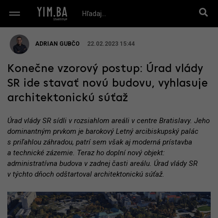
ADRIAN GUBČO
22.02.2023 15:44
Konečne vzorový postup: Úrad vlády
SR ide stavať novú budovu, vyhlasuje
architektonickú súťaž
Úrad vlády SR sídli v rozsiahlom areáli v centre Bratislavy. Jeho
dominantným prvkom je barokový Letný arcibiskupský palác
s priľahlou záhradou, patrí sem však aj moderná prístavba
a technické zázemie. Teraz ho doplní nový objekt:
administratívna budova v zadnej časti areálu. Úrad vlády SR
v týchto dňoch odštartoval architektonickú súťaž.