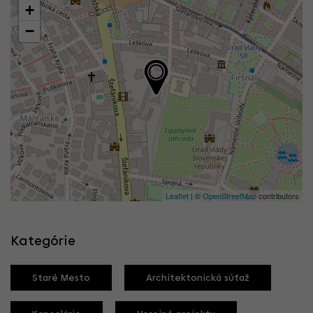
+
−
Leaflet
| ©
OpenStreetMap
contributors
Kategórie
Staré Mesto
Architektonická súťaž