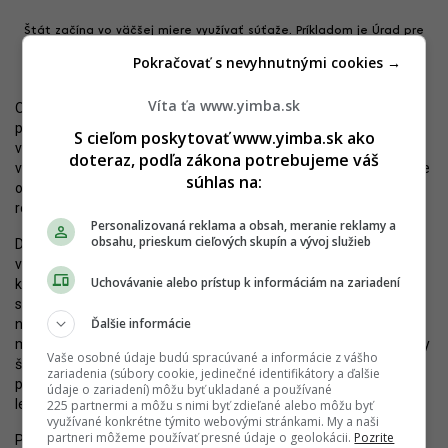
Štát začína vo väčšej miere využívať súťaže. Príkladom je Úrad pre
ochranu oznamovateľov. Zdroj: Willbe studio / Mapa Architekti
Pokračovať s nevyhnutnými cookies →
Víta ťa www.yimba.sk
Ohlásený zámer, spôsob obstarávania projektu aj súťažné
podmienky sú mimoriadne dobrou správou. Štát sa chystá
S cieľom poskytovať www.yimba.sk ako
vybudovať dôležitú stavbu, pričom k nej postupuje tak, ako sa na
doteraz, podľa zákona potrebujeme váš
vyspelú európsku krajinu patrí. Už teraz možno konštatovať, že ide
súhlas na:
o jedno z najlukratívnejších zadaní na Slovensku v posledných
rokoch.
Personalizovaná reklama a obsah, meranie reklamy a
obsahu, prieskum cieľových skupín a vývoj služieb
Doteraz bola verejnosť svedkom dobre pripravených súťaží skôr
v prípade samospráv, všetko však nasvedčuje tomu, že sa to
Uchovávanie alebo prístup k informáciám na zariadení
konečne naučil aj štát. V krátkom čase totiž ide už o druhú veľkú
súťaž, vyhlásenú štátnou inštitúciou (druhou je NBS, hľadajúca
Ďalšie informácie
návrh záložného pracoviska v Kremnici). Opatrne sa pridávajú aj
ministerstvá (nová podoba
kúpeľov Sliač
) alebo významné orgány
Vaše osobné údaje budú spracúvané a informácie z vášho
štátnej moci (
Najvyšší súd SR
,
Úrad na ochranu oznamovateľov
zariadenia (súbory cookie, jedinečné identifikátory a ďalšie
protispoločenskej činnosti). Všetko nasvedčuje tomu, že už nejde
údaje o zariadení) môžu byť ukladané a používané
len o ojedinelé lastovičky, ale o civilizačný posun.
225 partnermi a môžu s nimi byť zdieľané alebo môžu byť
využívané konkrétne týmito webovými stránkami. My a naši
partneri môžeme používať presné údaje o geolokácii.
Pozrite
Prirodzene, úvahy o kvalite výsledného projektu sú v tomto