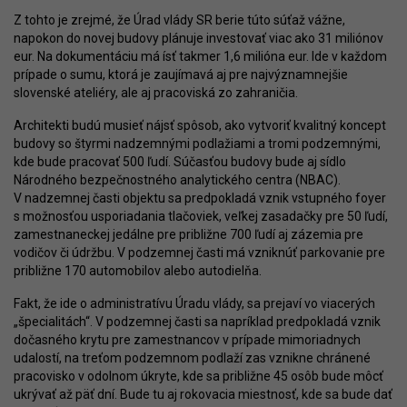
Z tohto je zrejmé, že Úrad vlády SR berie túto súťaž vážne,
napokon do novej budovy plánuje investovať viac ako 31 miliónov
eur. Na dokumentáciu má ísť takmer 1,6 milióna eur. Ide v každom
prípade o sumu, ktorá je zaujímavá aj pre najvýznamnejšie
slovenské ateliéry, ale aj pracoviská zo zahraničia.
Architekti budú musieť nájsť spôsob, ako vytvoriť kvalitný koncept
budovy so štyrmi nadzemnými podlažiami a tromi podzemnými,
kde bude pracovať 500 ľudí. Súčasťou budovy bude aj sídlo
Národného bezpečnostného analytického centra (NBAC).
V nadzemnej časti objektu sa predpokladá vznik vstupného foyer
s možnosťou usporiadania tlačoviek, veľkej zasadačky pre 50 ľudí,
zamestnaneckej jedálne pre približne 700 ľudí aj zázemia pre
vodičov či údržbu. V podzemnej časti má vzniknúť parkovanie pre
približne 170 automobilov alebo autodielňa.
Fakt, že ide o administratívu Úradu vlády, sa prejaví vo viacerých
„špecialitách“. V podzemnej časti sa napríklad predpokladá vznik
dočasného krytu pre zamestnancov v prípade mimoriadnych
udalostí, na treťom podzemnom podlaží zas vznikne chránené
pracovisko v odolnom úkryte, kde sa približne 45 osôb bude môcť
ukrývať až päť dní. Bude tu aj rokovacia miestnosť, kde sa bude dať