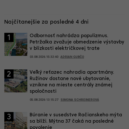
Najčítanejšie za posledné 4 dni
Odbornosť nahrádza populizmus.
1
Petržalka zvažuje obmedzenie výstavby
v blízkosti električkovej trate
03.08.2026 15:32:40
ADRIAN GUBČO
Veľký reťazec nahradia apartmány.
2
Ružinov dostane nové ubytovanie,
vznikne na mieste centrály známej
spoločnosti
05.08.2026 13:15:27
SIMONA SCHREINEROVÁ
Búranie v susedstve Račianskeho mýta
3
sa blíži. Mýtna 37 čaká na posledné
povolenie