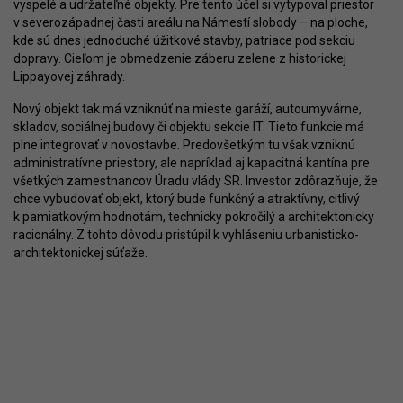
vyspelé a udržateľné objekty. Pre tento účel si vytypoval priestor
v severozápadnej časti areálu na Námestí slobody – na ploche,
kde sú dnes jednoduché úžitkové stavby, patriace pod sekciu
dopravy. Cieľom je obmedzenie záberu zelene z historickej
Lippayovej záhrady.
Nový objekt tak má vzniknúť na mieste garáží, autoumyvárne,
skladov, sociálnej budovy či objektu sekcie IT. Tieto funkcie má
plne integrovať v novostavbe. Predovšetkým tu však vzniknú
administratívne priestory, ale napríklad aj kapacitná kantína pre
všetkých zamestnancov Úradu vlády SR. Investor zdôrazňuje, že
chce vybudovať objekt, ktorý bude funkčný a atraktívny, citlivý
k pamiatkovým hodnotám, technicky pokročilý a architektonicky
racionálny. Z tohto dôvodu pristúpil k vyhláseniu urbanisticko-
architektonickej súťaže.