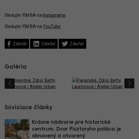
Sledujte YIM.BA na
Instagrame
.
Sledujte YIM.BA na
YouTube
.
Zdieľať
Zdieľať
Zdieľať
Galéria
Súvisiace články
Krásne nádvorie pre historické
centrum. Dvor Pisztoryho paláca je
obnovený a otvorený