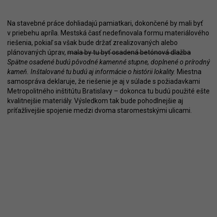
Na stavebné práce dohliadajú pamiatkari, dokončené by mali byť
v priebehu apríla. Mestská časť nedefinovala formu materiálového
riešenia, pokiaľ sa však bude držať zrealizovaných alebo
plánovaných úprav,
mala by tu byť osadená betónová dlažba
Spätne osadené budú pôvodné kamenné stupne, doplnené o prírodný
kameň. Inštalované tu budú aj informácie o histórii lokality.
Miestna
samospráva deklaruje, že riešenie je aj v súlade s požiadavkami
Metropolitného inštitútu Bratislavy – dokonca tu budú použité ešte
kvalitnejšie materiály. Výsledkom tak bude pohodlnejšie aj
príťažlivejšie spojenie medzi dvoma staromestskými ulicami.