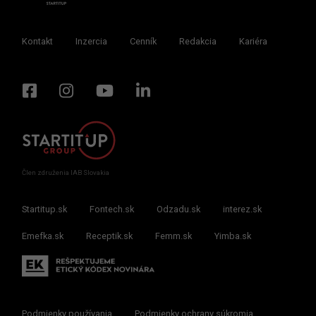
Kontakt
Inzercia
Cenník
Redakcia
Kariéra
Člen združenia IAB Slovakia
Startitup.sk
Fontech.sk
Odzadu.sk
interez.sk
Emefka.sk
Receptik.sk
Femm.sk
Yimba.sk
Podmienky používania
Podmienky ochrany súkromia