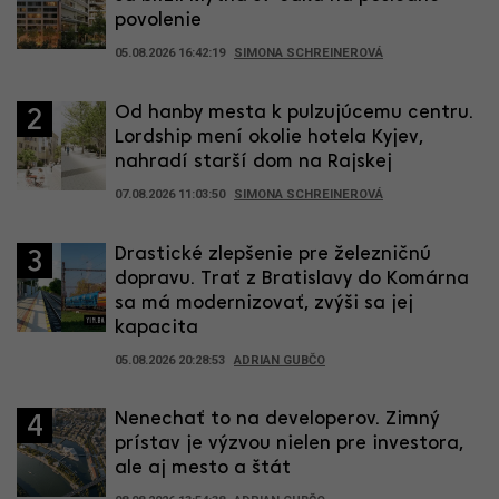
povolenie
05.08.2026 16:42:19
SIMONA SCHREINEROVÁ
Od hanby mesta k pulzujúcemu centru.
2
Lordship mení okolie hotela Kyjev,
nahradí starší dom na Rajskej
07.08.2026 11:03:50
SIMONA SCHREINEROVÁ
Drastické zlepšenie pre železničnú
3
dopravu. Trať z Bratislavy do Komárna
sa má modernizovať, zvýši sa jej
kapacita
05.08.2026 20:28:53
ADRIAN GUBČO
Nenechať to na developerov. Zimný
4
prístav je výzvou nielen pre investora,
ale aj mesto a štát