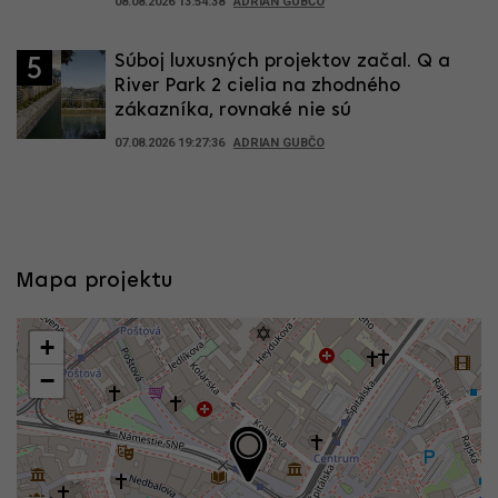
08.08.2026 13:54:38
ADRIAN GUBČO
Súboj luxusných projektov začal. Q a
5
River Park 2 cielia na zhodného
zákazníka, rovnaké nie sú
07.08.2026 19:27:36
ADRIAN GUBČO
Mapa projektu
+
−