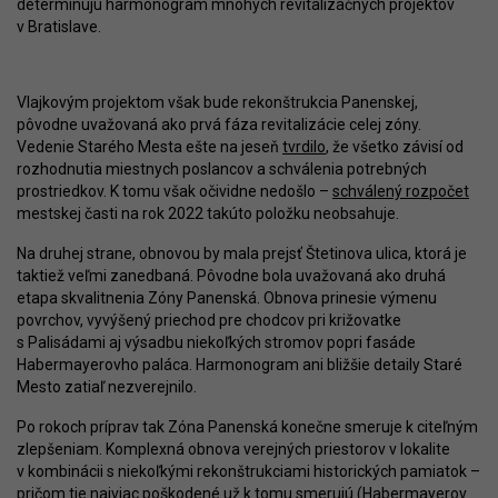
determinujú harmonogram mnohých revitalizačných projektov
v Bratislave.
Vlajkovým projektom však bude rekonštrukcia Panenskej,
pôvodne uvažovaná ako prvá fáza revitalizácie celej zóny.
Vedenie Starého Mesta ešte na jeseň
tvrdilo
, že všetko závisí od
rozhodnutia miestnych poslancov a schválenia potrebných
prostriedkov. K tomu však očividne nedošlo –
schválený rozpočet
mestskej časti na rok 2022 takúto položku neobsahuje.
Na druhej strane, obnovou by mala prejsť Štetinova ulica, ktorá je
taktiež veľmi zanedbaná. Pôvodne bola uvažovaná ako druhá
etapa skvalitnenia Zóny Panenská. Obnova prinesie výmenu
povrchov, vyvýšený priechod pre chodcov pri križovatke
s Palisádami aj výsadbu niekoľkých stromov popri fasáde
Habermayerovho paláca. Harmonogram ani bližšie detaily Staré
Mesto zatiaľ nezverejnilo.
Po rokoch príprav tak Zóna Panenská konečne smeruje k citeľným
zlepšeniam. Komplexná obnova verejných priestorov v lokalite
v kombinácii s niekoľkými rekonštrukciami historických pamiatok –
pričom tie najviac poškodené už k tomu smerujú (
Habermayerov