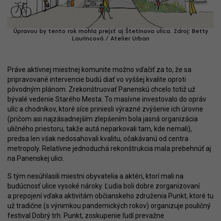
Úpravou by tento rok mohla prejsť aj Štetinova ulica. Zdroj: Betty
Laurincová / Atelier Urban
Práve aktívnej miestnej komunite možno vďačiť za to, že sa
pripravované intervencie budú diať vo vyššej kvalite oproti
pôvodným plánom. Zrekonštruovať Panenskú chcelo totiž už
bývalé vedenie Starého Mesta. To masívne investovalo do opráv
ulíc a chodníkov, ktoré síce priniesli výrazné zvýšenie ich úrovne
(pričom asi najzásadnejším zlepšením bola jasná organizácia
uličného priestoru, takže autá neparkovali tam, kde nemali),
predsa len však nedosahovali kvalitu, očakávanú od centra
metropoly. Relatívne jednoduchá rekonštrukcia mala prebehnúť aj
na Panenskej ulici.
S tým nesúhlasili miestni obyvatelia a aktéri, ktorí mali na
budúcnosť ulice vysoké nároky. Ľudia boli dobre zorganizovaní
a prepojení vďaka aktivitám občianskeho združenia Punkt, ktoré tu
už tradične (s výnimkou pandemických rokov) organizuje pouličný
festival Dobrý trh. Punkt, zoskupenie ľudí prevažne