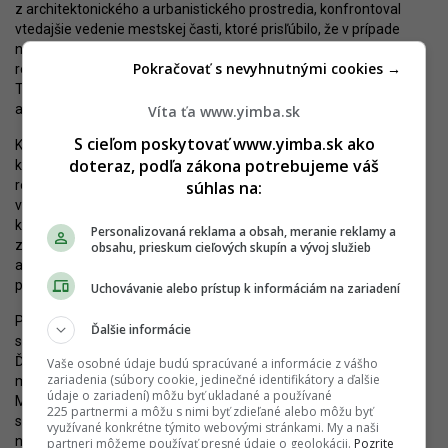
z architektonického a urbanistického prostredia, konfrontoval
vtedajšie vedenie mestskej časti, ktoré prisľúbilo, že v prípade
nielen Panenskej, ale celého okolia, pripraví lepší rámec pre
Pokračovať s nevyhnutnými cookies →
revitalizáciu – prvý bratislavský
manuál verejných priestorov
.
Tento manuál začal skutočne v spolupráci s Ateliérom Urban
a lokálnou komunitou vznikať.
Víta ťa www.yimba.sk
S cieľom poskytovať www.yimba.sk ako
Kombinácia objektívnych procesov a politických komplikácií viedla
doteraz, podľa zákona potrebujeme váš
k postupnému odsúvaniu schválenia manuálu a dokončenia
súhlas na:
realizačného projektu, v tejto chvíli je však na premenu lokality
všetko pripravené. Je pravdepodobné, že keby nedošlo
k rozhodnutiu robiť manuál, Panenská by bola dávno
Personalizovaná reklama a obsah, meranie reklamy a
zrekonštruovaná. Nové riešenie by ale mohlo byť výrazne lepšie
obsahu, prieskum cieľových skupín a vývoj služieb
a hodné dlhšieho čakania. Konkrétnu projektovú dokumentáciu
pripravil opäť Ateliér Urban.
Uchovávanie alebo prístup k informáciám na zariadení
Pre Staré Mesto ide zároveň o prvý z projektov, zameraných na
Ďalšie informácie
skvalitňovanie verejného priestoru na úrovni celej jednej štvrte.
Ďalším má byť revitalizácia tzv. Južného predmestia, územia
Vaše osobné údaje budú spracúvané a informácie z vášho
zariadenia (súbory cookie, jedinečné identifikátory a ďalšie
medzi Hviezdoslavovym námestím, Gorkého a nábrežím Dunaja.
údaje o zariadení) môžu byť ukladané a používané
Mestská časť je údajne tesne pred vyhlásením architektonickej
225 partnermi a môžu s nimi byť zdieľané alebo môžu byť
súťaže na riešenie niektorých kľúčových priestranstiev a rámcový
využívané konkrétne týmito webovými stránkami. My a naši
návrh pre celú zónu. Príprave súťaže predchádzal „participačný“
partneri môžeme používať presné údaje o geolokácii.
Pozrite