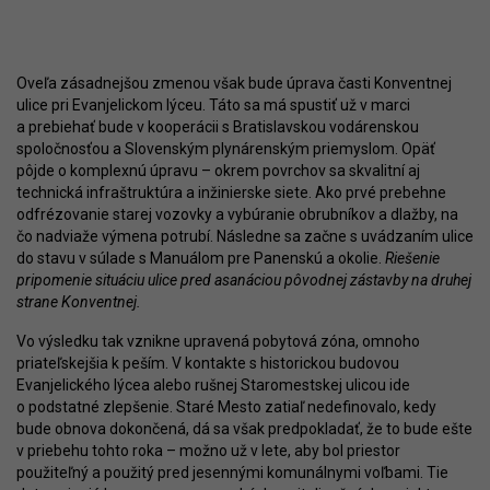
Oveľa zásadnejšou zmenou však bude úprava časti Konventnej
ulice pri Evanjelickom lýceu. Táto sa má spustiť už v marci
a prebiehať bude v kooperácii s Bratislavskou vodárenskou
spoločnosťou a Slovenským plynárenským priemyslom. Opäť
pôjde o komplexnú úpravu – okrem povrchov sa skvalitní aj
technická infraštruktúra a inžinierske siete. Ako prvé prebehne
odfrézovanie starej vozovky a vybúranie obrubníkov a dlažby, na
čo nadviaže výmena potrubí. Následne sa začne s uvádzaním ulice
do stavu v súlade s Manuálom pre Panenskú a okolie.
Riešenie
pripomenie situáciu ulice pred asanáciou pôvodnej zástavby na druhej
strane Konventnej.
Vo výsledku tak vznikne upravená pobytová zóna, omnoho
priateľskejšia k peším. V kontakte s historickou budovou
Evanjelického lýcea alebo rušnej Staromestskej ulicou ide
o podstatné zlepšenie. Staré Mesto zatiaľ nedefinovalo, kedy
bude obnova dokončená, dá sa však predpokladať, že to bude ešte
v priebehu tohto roka – možno už v lete, aby bol priestor
použiteľný a použitý pred jesennými komunálnymi voľbami. Tie