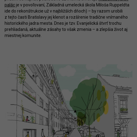
palác
je v povoľovaní, Základná umelecká škola Miloša Ruppeldta
ide do rekonštrukcie už v najbližších dňoch) – by razom urobili
z tejto časti Bratislavy jej klenot a rozšírenie tradične vnímaného
historického jadra mesta. Dnes je tzv. Evanjelická štvrť trochu
prehliadaná, aktuálne zásahy to však zmenia – a zlepšia život aj
miestnej komunite.