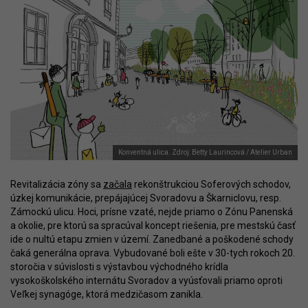
Konventná ulica. Zdroj: Betty Laurincová / Atelier Urban
Revitalizácia zóny sa
začala
rekonštrukciou Soferových schodov,
úzkej komunikácie, prepájajúcej Svoradovu a Škarniclovu, resp.
Zámockú ulicu. Hoci, prísne vzaté, nejde priamo o Zónu Panenská
a okolie, pre ktorú sa spracúval koncept riešenia, pre mestskú časť
ide o nultú etapu zmien v území. Zanedbané a poškodené schody
čaká generálna oprava. Vybudované boli ešte v 30-tych rokoch 20.
storočia v súvislosti s výstavbou východného krídla
vysokoškolského internátu Svoradov a vyúsťovali priamo oproti
Veľkej synagóge, ktorá medzičasom zanikla.