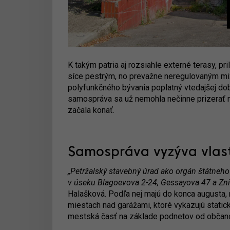
K takým patria aj rozsiahle externé terasy, 
síce pestrým, no prevažne neregulovaným m
polyfunkčného bývania poplatný vtedajšej do
samospráva sa už nemohla nečinne prizerať 
začala konať.
Samospráva vyzýva vlast
„Petržalský stavebný úrad ako orgán štátneh
v úseku Blagoevova 2-24, Gessayova 47 a Zni
Halašková. Podľa nej majú do konca augusta,
miestach nad garážami, ktoré vykazujú static
mestská časť na základe podnetov od občan