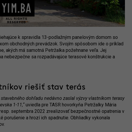
priliehajúce k spravidla 13-podlažným panelovým domom so
ixom obchodných prevádzok. Svojím spôsobom ide o príklad
be, akých má samotná Petržalka požehnane veľa. Jej
na nebezpečne sa rozpadávajúce terasové konštrukcie a
níkov riešiť stav terás
o stavebného dohľadu nedávno zaslal výzvy vlastníkom terasy
evska 1-11,“
uviedla pre TASR hovorkyňa Petržalky Mária
 resp. septembra 2022 zrealizovať bezpečnostné opatrenia v
ké porušenie a hrozí ich spadnutie. Obhliadky vykonala
ov.