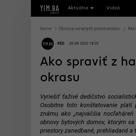
Aktuálne
Videá
Home
Obnova verejných priestranstiev
Ako 
RED
28.08.2022 18:25
Ako spraviť z ha
okrasu
Vyriešiť ťaživé dedičstvo socialist
Osobitne toto konštatovanie plat
známu ako „najväčšia nocľaháreň 
obnovy bytových domov, ktorým sa pr
priestory zanedbané, prehliadané a 