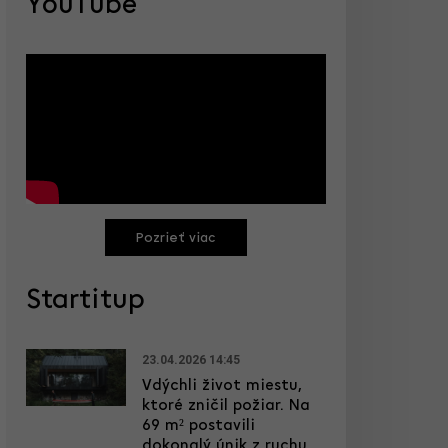
YouTube
Pozrieť viac
Startitup
23.04.2026 14:45
Vdýchli život miestu,
ktoré zničil požiar. Na
69 m² postavili
dokonalý únik z ruchu