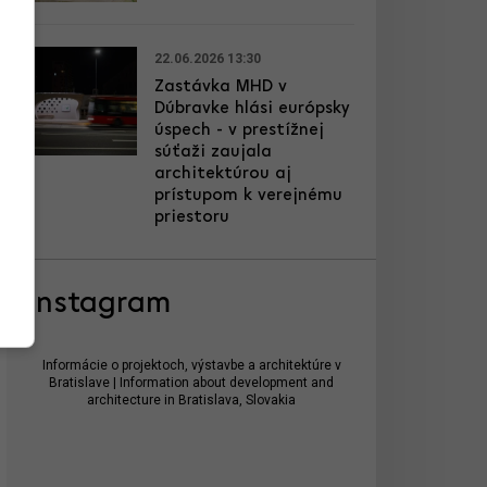
22.06.2026 13:30
Zastávka MHD v
Dúbravke hlási európsky
úspech - v prestížnej
súťaži zaujala
architektúrou aj
prístupom k verejnému
priestoru
Instagram
Informácie o projektoch, výstavbe a architektúre v
Bratislave | Information about development and
architecture in Bratislava, Slovakia