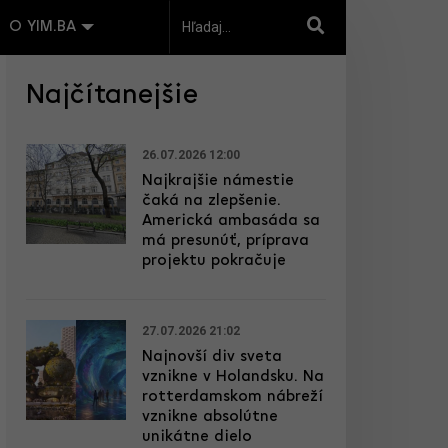
O YIM.BA
Najčítanejšie
26.07.2026 12:00
Najkrajšie námestie
čaká na zlepšenie.
Americká ambasáda sa
má presunúť, príprava
projektu pokračuje
27.07.2026 21:02
Najnovší div sveta
vznikne v Holandsku. Na
rotterdamskom nábreží
vznikne absolútne
unikátne dielo