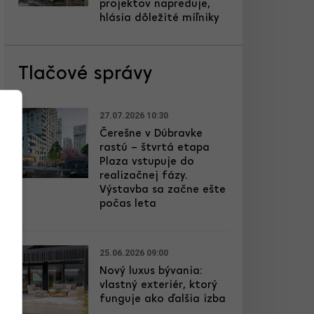
projektov napreduje,
hlásia dôležité míľniky
Tlačové správy
27.07.2026 10:30
Čerešne v Dúbravke
rastú – štvrtá etapa
Plaza vstupuje do
realizačnej fázy.
Výstavba sa začne ešte
počas leta
25.06.2026 09:00
Nový luxus bývania:
vlastný exteriér, ktorý
funguje ako ďalšia izba