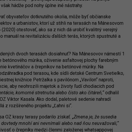
 však hádže pod nohy úplne iné nástrahy.
vať obyvateľov dotknutého okolia, môže byť občianske
tektov a urbanistov, ktorí už stihli na terasách na Mánesovom
 (2020) otestovať, ako sa z nich dá urobiť kvalitný verejný
ko manuál na revitalizáciu ďalších terás, ktorých spustnuté a
vedených dvoch terasách dosiahnuť? Na Mánesovov námestí 1
nie betónového múrika, oživenie asfaltovej plochy farebným
nie kvetináčov a črepníkov na betónové múriky. Na
redzáhradka pod terasou, kde sídli detské Centrum Svetielko,
tnej knižnice Petržalka s pavilónom „Vavilon“ naproti,
kcie, aby neohrozili majetok a životy ľudí chodiacich pod
entácie, komorné stretnutia alebo čisto ako čitáreň,“
odhalil
OZ Viktor Kasala. Ako dodal, paletové sedenie nahradí
dlá z rozšíreného projektu „Ľahni si“.
 sa OZ krasy terasy podarilo získať.
„Zmena je, že susedia
orú dovtedy mnohí ani nevnímali alebo nad ňou neuvažovali,“
stlivosť o črepníky medzi členmi založenej whatsappovej