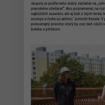
skupiny je podľa neho dobrý začiatok na
„vyt
pravidelne stretávať“
. Ako poznamenal, na ro
najbližších susedov, ale aj ľudí z iných terás, k
existuje a ľudia sú aktívni,“
potvrdil Kasala. V
poloverejný priestor, ktorý by cez deň slúžil
bránka s plôtikom.