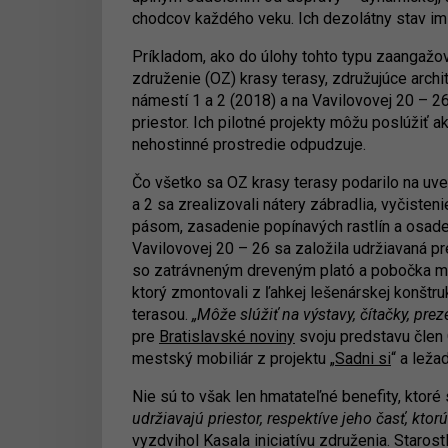
chodcov každého veku. Ich dezolátny stav im
Príkladom, ako do úlohy tohto typu zaangažo
združenie (OZ) krasy terasy, združujúce archi
námestí 1 a 2 (2018) a na Vavilovovej 20 – 26
priestor. Ich pilotné projekty môžu poslúžiť a
nehostinné prostredie odpudzuje.
Čo všetko sa OZ krasy terasy podarilo na u
a 2 sa zrealizovali nátery zábradlia, vyčiste
pásom, zasadenie popínavých rastlín a osade
Vavilovovej 20 – 26 sa založila udržiavaná p
so zatrávneným dreveným plató a pobočka mies
ktorý zmontovali z ľahkej lešenárskej konštru
terasou.
„Môže slúžiť na výstavy, čítačky, prez
pre
Bratislavské noviny
svoju predstavu člen 
mestský mobiliár z projektu „
Sadni si
“ a leža
Nie sú to však len hmatateľné benefity, ktoré
udržiavajú priestor, respektíve jeho časť, kt
vyzdvihol Kasala iniciatívu združenia. Staro