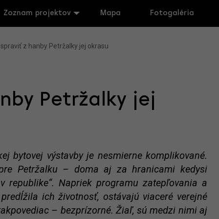
Zoznam projektov
Mapa
Fotogaléria
spraviť z hanby Petržalky jej okrasu
nby Petržalky jej
ickej bytovej výstavby je nesmierne komplikované.
í pre Petržalku – doma aj za hranicami kedysi
v republike“. Napriek programu zatepľovania a
edĺžila ich životnosť, ostávajú viaceré verejné
takpovediac – bezprízorné. Žiaľ, sú medzi nimi aj