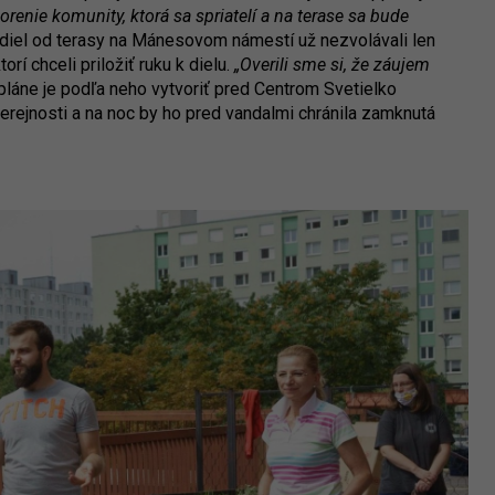
vorenie komunity, ktorá sa spriatelí a na terase sa bude
zdiel od terasy na Mánesovom námestí už nezvolávali len
torí chceli priložiť ruku k dielu.
„Overili sme si, že záujem
 pláne je podľa neho vytvoriť pred Centrom Svetielko
 verejnosti a na noc by ho pred vandalmi chránila zamknutá