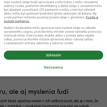
terás (2021) prikročilo mesto k naštartovaniu dotačného
Vaše osobné údaje budú spracúvané a informácie z vášho zariadenia
dajšiu nečinnosť spôsoboval aj ich komplikovaný majetkovo-
(súbory cookie, jedinečné identifikátory a ďalšie údaje o zariadení) môžu
byť ukladané a používané 225 partnermi a môžu s nimi byť zdieľané
alebo môžu byť využívané konkrétne týmito webovými stránkami. My
a naši partneri môžeme používať presné údaje o geolokácii.
Pozrite si
zoznam partnerov.
Niektorí dodávatelia môžu spracúvať vaše osobné údaje na základe
oprávneného záujmu, proti ktorému môžete vzniesť námietku pomocou
možností nižšie. Dole na tejto stránke alebo v ponuke webu nájdite
odkaz, pomocou ktorého môžete spravovať alebo odvolať súhlas
v nastaveniach ochrany súkromia a súborov cookie.
Súhlasím
Nastavenia
u, ale aj myslenia ľudí
ch terás spočíva nielen v ich veľkorysosti, ale aj v tom, že
e i statickej – poskytujú bezpečný priestor na pohyb