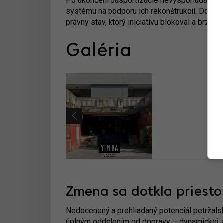
Po ukončení pasportizácie nevysporiadaných 
systému na podporu ich rekonštrukcií. Dovte
právny stav, ktorý iniciatívu blokoval a brzdil.
Galéria
Zmena sa dotkla priestor
Nedocenený a prehliadaný potenciál petržalský
úplným oddelením od dopravy – dynamickej, al