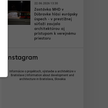
22.06.2026 13:30
Zastávka MHD v
Dúbravke hlási európsky
úspech - v prestížnej
súťaži zaujala
architektúrou aj
prístupom k verejnému
priestoru
Instagram
Informácie o projektoch, výstavbe a architektúre v
Bratislave | Information about development and
architecture in Bratislava, Slovakia