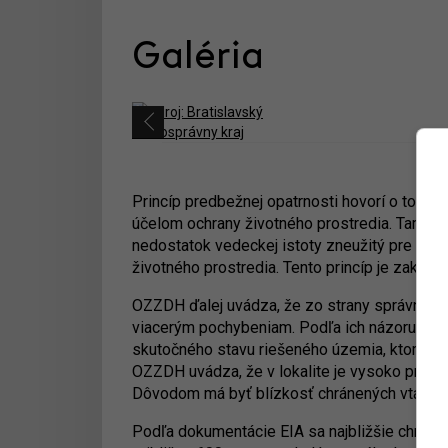
Galéria
Princíp predbežnej opatrnosti hovorí o tom, ž
účelom ochrany životného prostredia. Tam, k
nedostatok vedeckej istoty zneužitý pre odkl
životného prostredia. Tento princíp je zakotv
OZZDH ďalej uvádza, že zo strany správneho 
viacerým pochybeniam. Podľa ich názoru sa 
skutočného stavu riešeného územia, ktorého
OZZDH uvádza, že v lokalite je vysoko pravd
Dôvodom má byť blízkosť chránených vtáčích
Podľa dokumentácie EIA sa najbližšie chrán