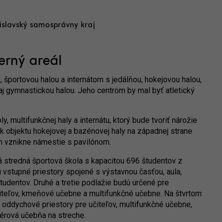
tislavský samosprávny kraj
erný areál
 športovou halou a internátom s jedálňou, hokejovou halou,
j gymnastickou halou. Jeho centrom by mal byť atletický
 multifunkčnej haly a internátu, ktorý bude tvoriť nárožie
 k objektu hokejovej a bazénovej haly na západnej strane
m vznikne námestie s pavilónom.
á stredná športová škola s kapacitou 696 študentov z
 vstupné priestory spojené s výstavnou časťou, aula,
študentov. Druhé a tretie podlažie budú určené pre
čiteľov, kmeňové učebne a multifunkčné učebne. Na štvrtom
a oddychové priestory pre učiteľov, multifunkčné učebne,
iérová učebňa na streche.