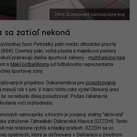
Zdroj: Bratislavský samosprávny kraj
 sa zatiaľ nekoná
ýchodnej časti Petržalky patrí medzi dlhodobé priority
 (BSK). Územný plán, voľná plocha a majetkové pomery
v okolí pripravujú ďalšie športové zámery -
multifunkčná hala
ent a
MakFootballArena
od futbalového reprezentanta
ečnej športovej zóny.
uvažovaných projektov. Dokumentácia pre
posudzovanie
 minulý rok v júni. V marci tohto roka vydal Okresný úrad
, že sa nebude ďalej posudzovať. Počas čakania na
dvolania voči rozhodnutiu.
domových samospráv, s ktorým je psojený známy "aktivista"
nske združenie Záhradkári Dúbravská Hlavica (OZZDH). Tento
IA mal relatívne rýchly a hladký priebeh. OZZDH sa vo
ej opatrnosti, ktorý je definovaný v Deklarácii o životnom