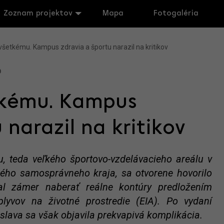
Zoznam projektov
Mapa
Fotogaléria
všetkému. Kampus zdravia a športu narazil na kritikov
0
tkému. Kampus
 narazil na kritikov
, teda veľkého športovo-vzdelávacieho areálu v
kého samosprávneho kraja, sa otvorene hovorilo
l zámer naberať reálne kontúry predložením
yvov na životné prostredie (EIA). Po vydaní
lava sa však objavila prekvapivá komplikácia.