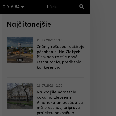
O YIM.BA
Najčítanejšie
23.07.2026 11:46
Známy reťazec rozširuje
pôsobenie. Na Zlatých
Pieskoch rastie nová
reštaurácia, predbehla
konkurenciu
26.07.2026 12:00
Najkrajšie námestie
čaká na zlepšenie.
Americká ambasáda sa
má presunúť, príprava
projektu pokračuje