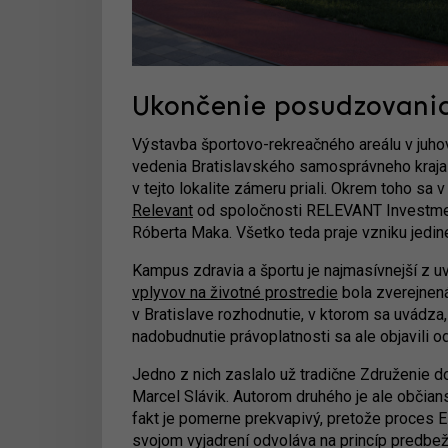
Ukončenie posudzovania
Výstavba športovo-rekreačného areálu v juhov
vedenia Bratislavského samosprávneho kraja
v tejto lokalite zámeru priali. Okrem toho sa 
Relevant
od spoločnosti RELEVANT Investm
Róberta Maka. Všetko teda praje vzniku jedin
Kampus zdravia a športu je najmasívnejší z 
vplyvov na životné prostredie
bola zverejnená
v Bratislave rozhodnutie, v ktorom sa uvádza
nadobudnutie právoplatnosti sa ale objavili o
Jedno z nich zaslalo už tradične Združenie 
Marcel Slávik. Autorom druhého je ale občia
fakt je pomerne prekvapivý, pretože proces E
svojom vyjadrení odvoláva na princíp predbežn