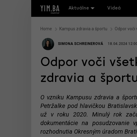
Aktuálne
Videá
Home
Kampus zdravia a športu
Odpor voči 
SIMONA SCHREINEROVÁ
18.04.2024 12:0
Odpor voči vše
zdravia a športu
O vzniku Kampusu zdravia a športu
Petržalke pod hlavičkou Bratislavs
už v roku 2020. Minulý rok zača
dokumentácie na posudzovanie vpl
rozhodnutia Okresným úradom Bratis