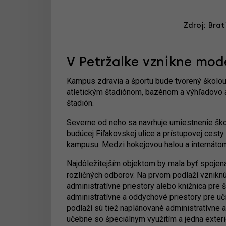
Zdroj: Bra
V Petržalke vznikne mod
Kampus zdravia a športu bude tvorený školou,
atletickým štadiónom, bazénom a výhľadovo a
štadión.
Severne od neho sa navrhuje umiestnenie školy,
budúcej Fiľakovskej ulice a prístupovej cesty
kampusu. Medzi hokejovou halou a internáto
Najdôležitejším objektom by mala byť spojen
rozličných odborov. Na prvom podlaží vzniknú
administratívne priestory alebo knižnica pre 
administratívne a oddychové priestory pre u
podlaží sú tiež naplánované administratívne 
učebne so špeciálnym využitím a jedna exter