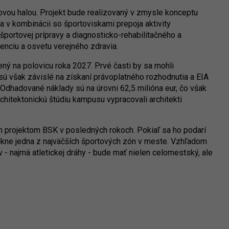
ovou halou. Projekt bude realizovaný v zmysle konceptu
 v kombinácii so športoviskami prepoja aktivity
športovej prípravy a diagnosticko-rehabilitačného a
nciu a osvetu verejného zdravia.
ný na polovicu roka 2027. Prvé časti by sa mohli
 sú však závislé na získaní právoplatného rozhodnutia a EIA
 Odhadované náklady sú na úrovni 62,5 milióna eur, čo však
Architektonickú štúdiu kampusu vypracovali architekti
m projektom BSK v posledných rokoch. Pokiaľ sa ho podarí
nikne jedna z najväčších športových zón v meste. Vzhľadom
 - najmä atletickej dráhy - bude mať nielen celomestský, ale