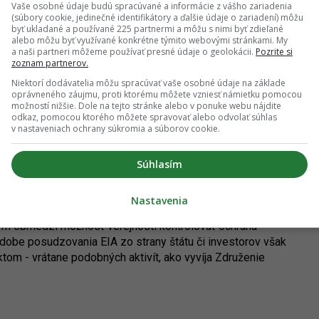
u. V podobnom duchu sa nesie aj odvolanie Združenia
Vaše osobné údaje budú spracúvané a informácie z vášho zariadenia
(súbory cookie, jedinečné identifikátory a ďalšie údaje o zariadení) môžu
ú preskúmanie vydaného rozhodnutia.
byť ukladané a používané 225 partnermi a môžu s nimi byť zdieľané
alebo môžu byť využívané konkrétne týmito webovými stránkami. My
noznačné je však odborné stanovisko Ministerstva životného
a naši partneri môžeme používať presné údaje o geolokácii.
Pozrite si
ny prírody a krajiny. Vo svojom vyjadrení k zámeru uvádza,
zoznam partnerov.
ky. Podľa MŽP je Kampus z pohľadu záujmov ochrany prírody
Niektorí dodávatelia môžu spracúvať vaše osobné údaje na základe
 že by ovplyvnil chránené územia a predstavoval by významný
oprávneného záujmu, proti ktorému môžete vzniesť námietku pomocou
možností nižšie. Dole na tejto stránke alebo v ponuke webu nájdite
odkaz, pomocou ktorého môžete spravovať alebo odvolať súhlas
v nastaveniach ochrany súkromia a súborov cookie.
anie vychádza v podstate iba z názoru združenia je
 potvrdené. V každom prípade ide o zdržanie dlho
Súhlasím
 na rozhodnutie odvolacieho orgánu, je náročné odhadnúť.
Vláda SR pripravila novleizáciu
Zákona o posudzovaní
Nastavenia
e dramatické skrátenie procesov EIA. Mimovládne a
 tým obmedzí možnosť verejnosti kontrolovať ochranu
dobe posudzovania EIA zo strany štátu či investorov však
tom - vrátane podobných aktivít, ako vyvíja Združenie