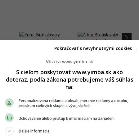
Pokračovať s nevyhnutnými cookies →
Víta ťa www.yimba.sk
e štát by ju mal uplatňovať podľa svojich schopností za
de hrozí vážna ujma alebo nenapraviteľná škoda, nesmie byť
S cieľom poskytovať www.yimba.sk ako
ad efektívnych opatrení, ktoré by mohli zabrániť poškodeniu
doteraz, podľa zákona potrebujeme váš súhlas
ený aj v Zákone o životnom prostredí.
na:
orgánu (Okresný úrad Bratislava) došlo pri procese EIA k
Personalizovaná reklama a obsah, meranie reklamy a obsahu,
okresný úrad dostatočne nevysporiadal so zistením
prieskum cieľových skupín a vývoj služieb
 účelom má byť definovanie potenciálneho predmetu ochrany.
epodobný výskyt chránených a ohrozených druhov bioty.
Uchovávanie alebo prístup k informáciám na zariadení
 území, ako aj území európskeho významu.
Ďalšie informácie
ené vtáčie územia a územia európskeho významu nachádzajú