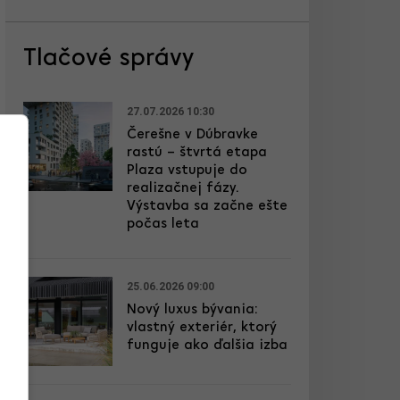
Tlačové správy
27.07.2026 10:30
Čerešne v Dúbravke
rastú – štvrtá etapa
Plaza vstupuje do
realizačnej fázy.
Výstavba sa začne ešte
počas leta
25.06.2026 09:00
Nový luxus bývania:
vlastný exteriér, ktorý
funguje ako ďalšia izba