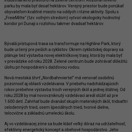
industriálneho priestoru na zelené centrum. Rozloha nového
parku by mala byť desať hektárov. Verejný priestor bude ponúkať
obyvateľom kvalitné miesto na oddych i rôzne aktivity. Spolu s
„FreieMitte" (tzv. voľným stredom) vytvorí ekologicky hodnotný
koridor pri Dunaji s rozlohou takmer dvadsať hektárov.
Bývalá prístupová trasa sa transformuje na Highline Park, ktorý
bude určený pre peších a cyklistov. Okrem cyklistickej dopravy sa
plánuje tiež výstavba novej električkovej trasy, ktorá by mala byť
v prevádzke od roku 2028. Zelené centrum bude zohrávať dôležitú
úlohu pri hospodárení s dažďovou vodou.
Nová mestská štvrť „Nordbahnviertel“ má venovať osobitnú
pozornosť aj oblasti vzdelávania. V priebehu nadchádzajúcich
rokov prebehne výstavba troch verejných škôl a jednej štátnej. Od
roku 2028 by mal novovzniknutý vzdelávací areál slúžiť až pre
1.600 detí. Zahŕňať bude dvanásť skupín materských škôl, tridsaťtri
celodenných tried, osem špeciálnych tried, tvorivé dielne,
telocvične a základnú umeleckú školu.
Aj vo vzdelávacej zóne sa bude klásť veľký dôraz na udržateľnosť,
efektívny energetický koncept a obehové hospodárstvo. Jeho