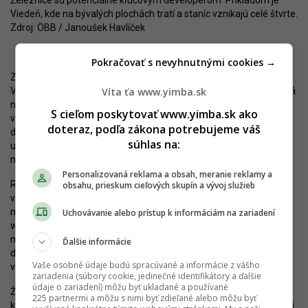
Železnice sú potenciálne kľúčovým developerom. Príkladom je
Viedeň, kde na bývalých plochách tratí a staníc vznikajú celé štvrte.
Zdroj: ÖBB / Janoušek Havlíček
Pokračovať s nevyhnutnými cookies →
Zatiaľ sa zdá, že ide o ukážkovú spoluprácu mesta a železníc.
Víta ťa www.yimba.sk
Výsledkom môže byť kvalitná a plnohodnotná mestská štvrť, ktorá
nahradí nevyužívaný areál. Zachovaním historických budov sa
S cieľom poskytovať www.yimba.sk ako
však nezabudne ani na pôvodnú funkciu areálu. Nový
doteraz, podľa zákona potrebujeme váš
development nadviaže na vo všeobecnosti veľmi hodnotnú
súhlas na:
urbanistickú štruktúru Viedne pri udržaní zásad, ktorými sa chce
mesto pri svojom rozvoji riadiť.
Personalizovaná reklama a obsah, meranie reklamy a
Rakúsko v posledných rokoch investovalo, resp. stále investuje do
obsahu, prieskum cieľových skupín a vývoj služieb
výstavby a modernizácie železničnej siete miliardy eur. Robí to aj
napriek tomu, že ÖBB sú dlhodobo zadĺžené. Podľa oficiálneho
Uchovávanie alebo prístup k informáciám na zariadení
webu železníc je však dlh spôsobený štátnym financovaním
miliardových infraštruktúrnych projektov. Investíciami sa vytvára
Ďalšie informácie
dopravná infraštruktúra, šetrná k životnému prostrediu a
Vaše osobné údaje budú spracúvané a informácie z vášho
vytvárajúca základ pre budúce napredovanie krajiny.
zariadenia (súbory cookie, jedinečné identifikátory a ďalšie
údaje o zariadení) môžu byť ukladané a používané
Železničné trate sa zlepšujú nielen v Rakúsku, ale aj v iných
225 partnermi a môžu s nimi byť zdieľané alebo môžu byť
krajinách Európy. Budovanie vysokorýchlostných tratí podporuje aj