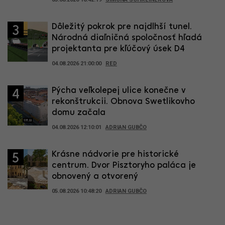
Dôležitý pokrok pre najdlhší tunel.
3
Národná diaľničná spoločnosť hľadá
projektanta pre kľúčový úsek D4
04.08.2026 21:00:00
RED
Pýcha veľkolepej ulice konečne v
4
rekonštrukcii. Obnova Swetlikovho
domu začala
04.08.2026 12:10:01
ADRIAN GUBČO
Krásne nádvorie pre historické
5
centrum. Dvor Pisztoryho paláca je
obnovený a otvorený
05.08.2026 10:48:20
ADRIAN GUBČO