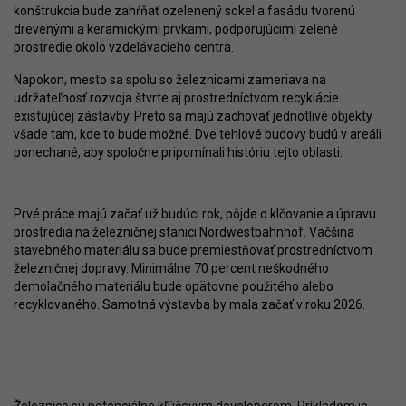
konštrukcia bude zahŕňať ozelenený sokel a fasádu tvorenú
drevenými a keramickými prvkami, podporujúcimi zelené
prostredie okolo vzdelávacieho centra.
Napokon, mesto sa spolu so železnicami zameriava na
udržateľnosť rozvoja štvrte aj prostredníctvom recyklácie
existujúcej zástavby. Preto sa majú zachovať jednotlivé objekty
všade tam, kde to bude možné. Dve tehlové budovy budú v areáli
ponechané, aby spoločne pripomínali históriu tejto oblasti.
Prvé práce majú začať už budúci rok, pôjde o klčovanie a úpravu
prostredia na železničnej stanici Nordwestbahnhof. Väčšina
stavebného materiálu sa bude premiestňovať prostredníctvom
železničnej dopravy. Minimálne 70 percent neškodného
demolačného materiálu bude opätovne použitého alebo
recyklovaného. Samotná výstavba by mala začať v roku 2026.