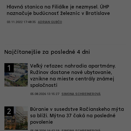
Hlavná stanica na Filiálke je nezmysel. ÚHP
naznačuje budúcnosť železníc v Bratislave
03.11.2022 17:48:35
ADRIAN GUBČO
Najčítanejšie za posledné 4 dni
Veľký reťazec nahradia apartmány.
1
Ružinov dostane nové ubytovanie,
vznikne na mieste centrály známej
spoločnosti
05.08.2026 13:15:27
SIMONA SCHREINEROVÁ
Búranie v susedstve Račianskeho mýta
2
sa blíži. Mýtna 37 čaká na posledné
povolenie
05.08.2026 16:42:19
SIMONA SCHREINEROVÁ