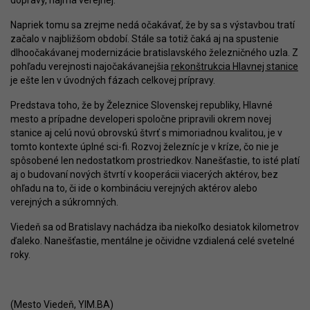
dopravy, najmä verejnej.
Napriek tomu sa zrejme nedá očakávať, že by sa s výstavbou tratí
začalo v najbližšom období. Stále sa totiž čaká aj na spustenie
dlhoočakávanej modernizácie bratislavského železničného uzla. Z
pohľadu verejnosti najočakávanejšia
rekonštrukcia Hlavnej stanice
je ešte len v úvodných fázach celkovej prípravy.
Predstava toho, že by Železnice Slovenskej republiky, Hlavné
mesto a prípadne developeri spoločne pripravili okrem novej
stanice aj celú novú obrovskú štvrť s mimoriadnou kvalitou, je v
tomto kontexte úplné sci-fi. Rozvoj železníc je v kríze, čo nie je
spôsobené len nedostatkom prostriedkov. Nanešťastie, to isté platí
aj o budovaní nových štvrtí v kooperácii viacerých aktérov, bez
ohľadu na to, či ide o kombináciu verejných aktérov alebo
verejných a súkromných.
Viedeň sa od Bratislavy nachádza iba niekoľko desiatok kilometrov
ďaleko. Nanešťastie, mentálne je očividne vzdialená celé svetelné
roky.
(Mesto Viedeň, YIM.BA)