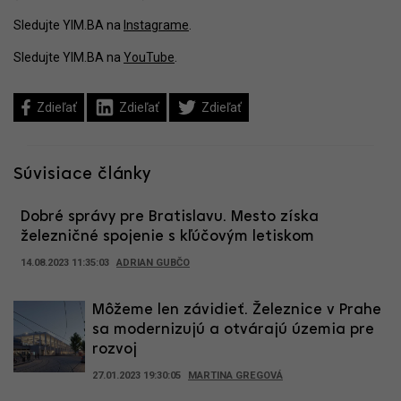
Sledujte YIM.BA na
Instagrame
.
Sledujte YIM.BA na
YouTube
.
Zdieľať
Zdieľať
Zdieľať
Súvisiace články
Dobré správy pre Bratislavu. Mesto získa
železničné spojenie s kľúčovým letiskom
14.08.2023 11:35:03
ADRIAN GUBČO
Môžeme len závidieť. Železnice v Prahe
sa modernizujú a otvárajú územia pre
rozvoj
27.01.2023 19:30:05
MARTINA GREGOVÁ