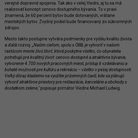
verejné dopravné spojenia. Tak ako v celej Viedni, aj tu sa má
realizovať koncept cenovo dostupného bývania. To v praxi
znamená, že 60 percent bytov bude dotovaných, vrátane
mestských bytov. Zvyšný podiel bude financovaný zo súkromných
zdrojov.
Mesto takto postupne vytvára podmienky pre vyššiu kvalitu života
a ďalší rozvoj.
„Našim cieľom, spolu s ÖBB, je vytvoriť v našom
rastúcom meste živú štvrť, ktorá poskytne všetko, čo obyvatelia
potrebujú pre kvalitný život: cenovo dostupné a atraktívne bývanie,
vytvorenie 4.700 nových pracovných miest, prístup k vzdelávaniu a
bohaté možnosti pre kultúru a rekreáciu – všetko v pešej dostupnosti.
Veľký dôraz kladieme na využitie prízemných častí, kde sa plánujú
vytvoriť atraktívne priestory pre reštaurácie, kancelárie a obchody s
dostatkom zelene,"
popisuje primátor Viedne Michael Ludwig.