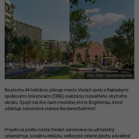
Zdroj: ÖBB / Janoušek Havlíček
Na ploche 44 hektárov plánuje mesto Viedeň spolu s Rakúskymi
spolkovými železnicami (ÖBB) realizáciu rozsiahleho obytného
okrsku. Spojiť má dve časti mestskej štvrte Brigittenau, ktoré
oddeľuje železničná stanica Nordwestbahnhof.
Projekt sa podľa mesta Viedeň zameriava na udržateľný
urbanizmus, sociálnu inklúziu, veľkorysé zelené plochy a kvalitné