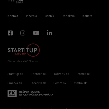
Kontakt
Inzercia
Cenník
Redakcia
Kariéra
Člen združenia IAB Slovakia
Startitup.sk
Fontech.sk
Odzadu.sk
interez.sk
Emefka.sk
Receptik.sk
Femm.sk
Yimba.sk