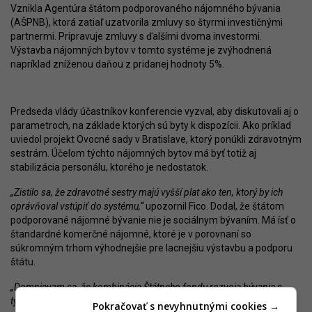
Vznikla Agentúra štátom podporovaného nájomného bývania
(AŠPNB), ktorá zatiaľ uzatvorila zmluvy so štyrmi investičnými
partnermi. Pripravuje zmluvy s ďalšími dvoma investormi.
Výstavba nájomných bytov v tomto systéme je zvýhodnená
napríklad zníženou daňou z pridanej hodnoty 5%.
Predseda vlády účastníkov konferencie vyzval, aby diskutovali aj o
parametroch, na základe ktorých sú byty k dispozícii. Ako príklad
uviedol projekt Ovocné sady v Bratislave, ktorý ponúkli zdravotným
sestrám. Účelom týchto nájomných bytov má byť totiž aj
stabilizácia personálu, ktorého je nedostatok.
„Zistilo sa, že zdravotné sestry majú vyšší plat ako ten, ktorý by ich
oprávňoval vstúpiť do systému,“
upozornil Fico. Dodal, že štátom
podporované nájomné bývanie nie je sociálnym bývaním. Má ísť o
štandardné komerčné nájomné, ktoré je v porovnaní so
súkromným trhom výhodnejšie pre lacnejšiu výstavbu a podporu
štátu.
„Domnievam sa, že kombinácia Štátneho fondu rozvoja bývania s
týmto unikátnym systémom výstavby nájomných bytov vytvorí tlak aj
Pokračovať s nevyhnutnými cookies →