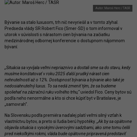
Autor: Maroš Herc / TASR
Bývanie sa stalo luxusom, trh nič nevyriešil a v tomto zlyhal.
Predseda vlády SR Robert Fico (Smer-SD) o tom informoval v
utorok v súvislosti s nárastom cien bývania na začiatku
medzinárodnej odbornej konferencie o dostupnom nájomnom
bývaní.
„Situácia sa vyvíjala veľmi nepriaznivo a dostali sme sa do stavu, kedy
musíme konštatovať v roku 2025 ďalší prudký nárast cien
nehnuteľností až o 12%. Dostupnosť bývania a bývanie ako také je
nedosiahnuteľný luxus. To sa nedá zmeniť tým, že sa budeme
spoliehať na zázračnú ruku voľného trhu,“
uviedol Fico. Ceny bytov sú
podľa neho nenormálne a kto si chce kúpiť byt v Bratislave, je
„samovrah“.
Na Slovensku podľa premiéra naďalej platí veľmi silný vzťah k
vlastníctvu bytov, a preto si ľudia berú hypotéky.
„Ak by sa opätovne
objavila situácia s vysokými úverovými sadzbami, ako sme tomu čelili
pred niekoľkými rokmi, vláda bude opätovne pripravená predstaviť