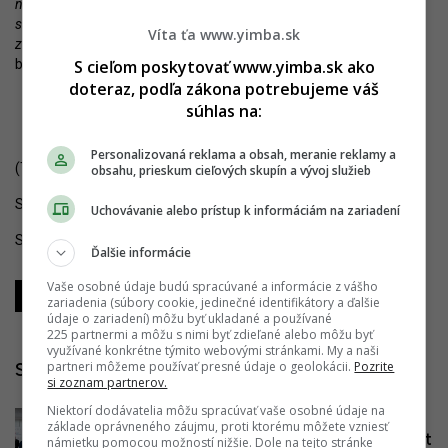
na klasický trh s nájmami, ktorý tu máme, a ktorý spočíva v
súkromných bytoch, ktoré ľudia držia ako investori a prenajímajú ich
Víta ťa www.yimba.sk
za pomerne vysoké nájomné ľuďom,“
dodal premiér s tým, že to
S cieľom poskytovať www.yimba.sk ako
bude tlačiť nájomné dole.
doteraz, podľa zákona potrebujeme váš
súhlas na:
Personalizovaná reklama a obsah, meranie reklamy a
(TASR)
obsahu, prieskum cieľových skupín a vývoj služieb
Sledujte YIM.BA na
Instagrame
.
Uchovávanie alebo prístup k informáciám na zariadení
Sledujte YIM.BA na
YouTube
.
Ďalšie informácie
Vaše osobné údaje budú spracúvané a informácie z vášho
Zdieľať
Zdieľať
Zdieľať
zariadenia (súbory cookie, jedinečné identifikátory a ďalšie
údaje o zariadení) môžu byť ukladané a používané
225 partnermi a môžu s nimi byť zdieľané alebo môžu byť
využívané konkrétne týmito webovými stránkami. My a naši
partneri môžeme používať presné údaje o geolokácii.
Pozrite
Súvisiace články
si zoznam partnerov.
Niektorí dodávatelia môžu spracúvať vaše osobné údaje na
Konsolidácia premiéra nezastaví.
základe oprávneného záujmu, proti ktorému môžete vzniesť
Pribudnúť majú nové nájomné byty, štát
námietku pomocou možností nižšie. Dole na tejto stránke