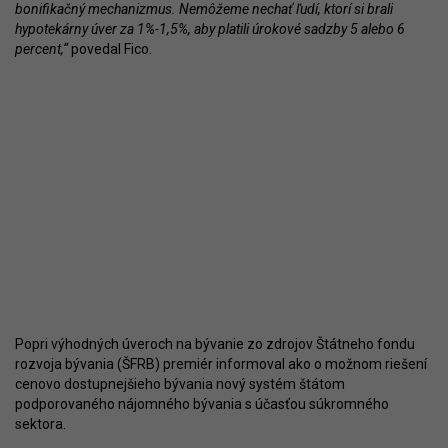
bonifikačný mechanizmus. Nemôžeme nechať ľudí, ktorí si brali
hypotekárny úver za 1%-1,5%, aby platili úrokové sadzby 5 alebo 6
percent,“
povedal Fico.
Popri výhodných úveroch na bývanie zo zdrojov Štátneho fondu
rozvoja bývania (ŠFRB) premiér informoval ako o možnom riešení
cenovo dostupnejšieho bývania nový systém štátom
podporovaného nájomného bývania s účasťou súkromného
sektora.