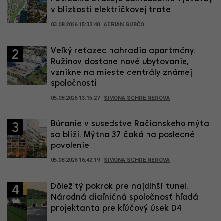
v blízkosti električkovej trate
03.08.2026 15:32:40
ADRIAN GUBČO
Veľký reťazec nahradia apartmány.
2
Ružinov dostane nové ubytovanie,
vznikne na mieste centrály známej
spoločnosti
05.08.2026 13:15:27
SIMONA SCHREINEROVÁ
Búranie v susedstve Račianskeho mýta
3
sa blíži. Mýtna 37 čaká na posledné
povolenie
05.08.2026 16:42:19
SIMONA SCHREINEROVÁ
Dôležitý pokrok pre najdlhší tunel.
4
Národná diaľničná spoločnosť hľadá
projektanta pre kľúčový úsek D4