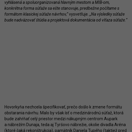
vyhlásená a spoluorganizovaná hlavným mestom a MIB-om,
konkrétna forma súťaže sa ešte stanovuje, predbežne počítame s
formátom klasickej súťaže návrhov,“
vysvetľuje.
„Na výsledky súťaže
bude nadväzovať štúdia a projektová dokumentácia od víťaza súťaže.“
Hovorkyňa nechcela špecifikovať, prečo došlo k zmene formátu
obstarania návrhu. Malo by však ísť o medzinárodnú súťaž, ktorá
bude zahŕňať celý priestor medzi nákupným centrom Aupark
a nábrežím Dunaja, teda aj Tyršovo nábrežie, okolie divadla Aréna
(ktoré čaká
rekonštrukcia
), pamätník Daniela Tupého (taktiež pred