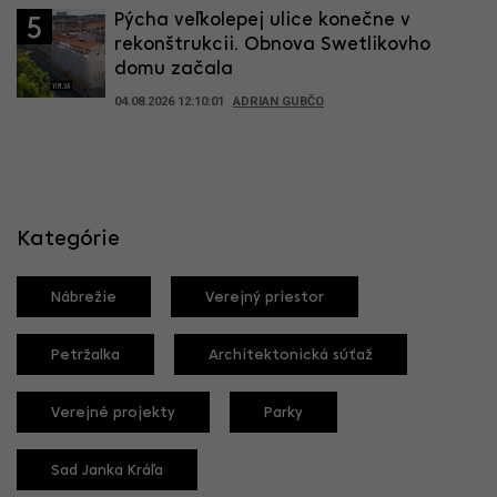
Pýcha veľkolepej ulice konečne v
5
rekonštrukcii. Obnova Swetlikovho
domu začala
04.08.2026 12:10:01
ADRIAN GUBČO
Kategórie
Nábrežie
Verejný priestor
Petržalka
Architektonická súťaž
Verejné projekty
Parky
Sad Janka Kráľa