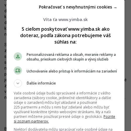
verejným priestorom Bratislavy a jeho pamiatkový status nie je
Pokračovať s nevyhnutnými cookies →
dôvodom, prečo by mala byť obmedzovaná architektonická
kreativita pri hľadaní jeho budúcej podoby a funkčnosti. Aj z tohto
Víta ťa www.yimba.sk
dôvodu som v minulosti kritizoval alternatívu bez riadnej súťaže,
S cieľom poskytovať www.yimba.sk ako
ktorá by bola v kontexte iných zrealizovaných aktivít – napríklad
malej
súťaže na Komenského námestie
– nepochopiteľná.
doteraz, podľa zákona potrebujeme váš
súhlas na:
Sad Janka Kráľa a Tyršovo nábrežie tak má šancu na výraznú
zmenu, čo sa týka kvality priestoru. V prípade Sadu sú
Personalizovaná reklama a obsah, meranie reklamy a
samozrejme možnosti zásahov limitované pamiatkovým
obsahu, prieskum cieľových skupín a vývoj služieb
statusom, hoci vizuálne sa zmení – predpokladať sa dá osadenie
nového mobiliáru, spevnených povrchov, dotvorenie zelených
Uchovávanie alebo prístup k informáciám na zariadení
plôch a podobne. Najzaujímavejšie zmeny by mohli prebehnúť na
jeho okrajoch. Okrem skateparku pod Mostom SNP by bolo vhodné
Ďalšie informácie
zlepšiť prístup k rieke na Tyršovom nábreží, vytlačiť pontóny,
vytvoriť tu skutočnú mestskú pláž s infraštruktúrou, skvalitniť
Vaše osobné údaje budú spracúvané a informácie z vášho
možnosti pre športovanie a teoreticky vytvoriť priestor pre kultúru.
zariadenia (súbory cookie, jedinečné identifikátory a ďalšie
údaje o zariadení) môžu byť ukladané a používané
225 partnermi a môžu s nimi byť zdieľané alebo môžu byť
využívané konkrétne týmito webovými stránkami. My a naši
partneri môžeme používať presné údaje o geolokácii.
Pozrite
si zoznam partnerov.
Bratislava by tak mohla získať len druhý skutočne kvalitný úsek
Niektorí dodávatelia môžu spracúvať vaše osobné údaje na