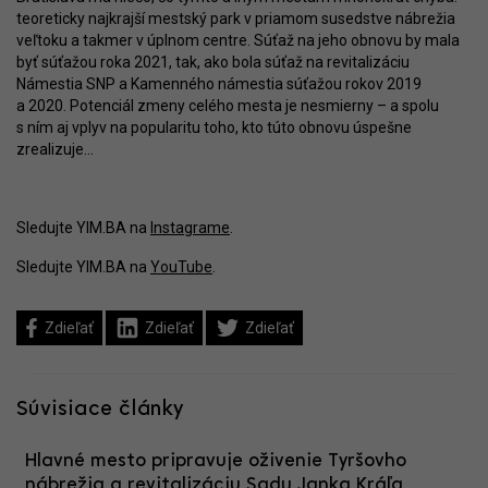
teoreticky najkrajší mestský park v priamom susedstve nábrežia
veľtoku a takmer v úplnom centre. Súťaž na jeho obnovu by mala
byť súťažou roka 2021, tak, ako bola súťaž na revitalizáciu
Námestia SNP a Kamenného námestia súťažou rokov 2019
a 2020. Potenciál zmeny celého mesta je nesmierny – a spolu
s ním aj vplyv na popularitu toho, kto túto obnovu úspešne
zrealizuje...
Sledujte YIM.BA na
Instagrame
.
Sledujte YIM.BA na
YouTube
.
Zdieľať
Zdieľať
Zdieľať
Súvisiace články
Hlavné mesto pripravuje oživenie Tyršovho
nábrežia a revitalizáciu Sadu Janka Kráľa