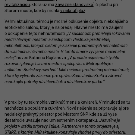
revitalizáciou
, ktorá už má
záväzné stanovisko
) či plochu pri
Starom moste, kde by mohla
vzniknúť pláž
.
Veľmi aktuálnou témou je možné odkúpenie objektu niekdajšieho
erotického salónu, ktorý je na predaj. Hlavné mesto má záujem
o odkúpenie tejto nehnuteľnosti.
„V súčasnosti prebiehajú rokovania
medzi hlavným mestom a zástupcom vlastníka predmetnej
nehnuteľnosti, ktorých cieľom je získanie predmetných nehnuteľností
do vlastníctva hlavného mesta. V tomto smere vyvíjame maximálne
úsilie,“
hovorí Katarína Rajčanová.
„V prípade úspešnosti týchto
rokovaní plánuje hlavné mesto v spolupráci s Metropolitným
inštitútom Bratislavy navrhnúť také riešenie predmetnej nehnuteľnosti,
ktoré by vytvorilo zázemie pre správu Sadu Janka Kráľa a zároveň
uspokojilo potreby návštevníčok a návštevníkov parku.“
V praxi by tu tak mohla vzniknúť menšia kaviareň. V minulosti sa tu
nachádzala populárna cukráreň. Nové riešenie sa pripravuje aj pre
neďaleký prekrytý priestor pod Mostom SNP, kde sa už vyše
desaťročie
uvažuje
nad umiestnením skateparku.
„Aktuálne je
projekt v štádiu prípravy štúdie. Partnerom v tomto projekte je aj
STaRZ, s ktorým MIB aktuálne konzultuje vhodné prvky do priestoru,