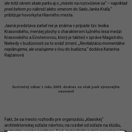
ide totiž okrem skate parku aj o „miesto na rozcvičenie sa“ – napríklad
pred behom po nábreží alebo smerom do Sadu Janka Kráľa,“
približuje hovorkyňa Hlavného mesta.
Jasná predstava zatiaľ nie je známa v prípade tzv. lesíka
Krasovského, menšej plochy s charakterom lužného lesa medzi
Krasovského a Einsteinovou, ktorý je taktiež v správe Magistrátu.
Niekedy v budúcnosti sa to snáď zmení.
„Revitalizáciu momentálne
neplánujeme, ale uvažujeme s ňou do budúcna,“
dodáva Katarína
Rajčanová.
Ilustračný záber z roku 2009, dodnes sa však park výraznejšie
nezmenil
Fakt, že sa mesto rozhodlo pre organizáciu „klasickej“
architektonickej súťaže návrhov, na rozdiel od súťaže na štúdiu,
hodnotím vysoko pozitívne. Sad Janka Kráľa patrí k najvzácnejším