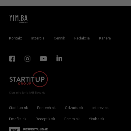
Kontakt
Inzercia
Cenník
Redakcia
Kariéra
Člen združenia IAB Slovakia
Startitup.sk
Fontech.sk
Odzadu.sk
interez.sk
Emefka.sk
Receptik.sk
Femm.sk
Yimba.sk