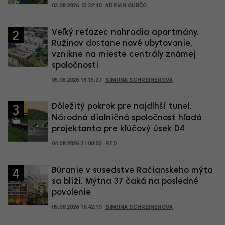
03.08.2026 15:32:40
ADRIAN GUBČO
Veľký reťazec nahradia apartmány.
2
Ružinov dostane nové ubytovanie,
vznikne na mieste centrály známej
spoločnosti
05.08.2026 13:15:27
SIMONA SCHREINEROVÁ
Dôležitý pokrok pre najdlhší tunel.
3
Národná diaľničná spoločnosť hľadá
projektanta pre kľúčový úsek D4
04.08.2026 21:00:00
RED
Búranie v susedstve Račianskeho mýta
4
sa blíži. Mýtna 37 čaká na posledné
povolenie
05.08.2026 16:42:19
SIMONA SCHREINEROVÁ