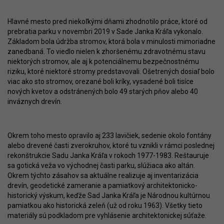
Hlavné mesto pred niekoľkými dňami zhodnotilo práce, ktoré od
prebratia parku v novembri 2019 v Sade Janka Kráľa vykonalo.
Základom bola údržba stromov, ktorá bola v minulosti mimoriadne
zanedbaná. To viedlo nielen k zhoršenému zdravotnému stavu
niektorých stromov, ale aj k potenciálnemu bezpečnostnému
riziku, ktoré niektoré stromy predstavovali. Ošetrených dosiaľ bolo
viac ako sto stromov, orezané boli kríky, vysadené boli tisíce
nových kvetov a odstránených bolo 49 starých pňov alebo 40
inváznych drevín.
Okrem toho mesto opravilo aj 233 lavičiek, sedenie okolo fontány
alebo drevené časti zverokruhov, ktoré tu vznikli v rámci poslednej
rekonštrukcie Sadu Janka Kráľa v rokoch 1977-1983. Reštauruje
sa gotická veža vo východnej časti parku, slúžiaca ako altán.
Okrem týchto zásahov sa aktuálne realizuje aj inventarizácia
drevín, geodetické zameranie a pamiatkový architektonicko-
historický výskum, keďže Sad Janka Kráľa je Národnou kultúrnou
pamiatkou ako historická zeleň (už od roku 1963). Všetky tieto
materiály sú podkladom pre vyhlásenie architektonickej súťaže.