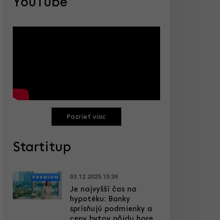
YouTube
Pozrieť viac
Startitup
03.12.2025 15:39
Je najvyšší čas na
hypotéku: Banky
sprísňujú podmienky a
ceny bytov pôjdu hore