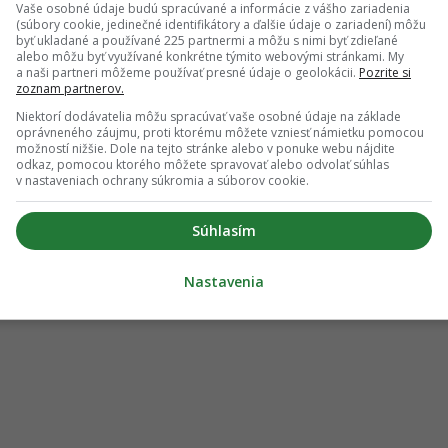
Vaše osobné údaje budú spracúvané a informácie z vášho zariadenia
(súbory cookie, jedinečné identifikátory a ďalšie údaje o zariadení) môžu
byť ukladané a používané 225 partnermi a môžu s nimi byť zdieľané
Leaflet
| ©
OpenStreetMap
contributors
alebo môžu byť využívané konkrétne týmito webovými stránkami. My
a naši partneri môžeme používať presné údaje o geolokácii.
Pozrite si
zoznam partnerov.
Niektorí dodávatelia môžu spracúvať vaše osobné údaje na základe
oprávneného záujmu, proti ktorému môžete vzniesť námietku pomocou
možností nižšie. Dole na tejto stránke alebo v ponuke webu nájdite
odkaz, pomocou ktorého môžete spravovať alebo odvolať súhlas
v nastaveniach ochrany súkromia a súborov cookie.
Súhlasím
Nastavenia