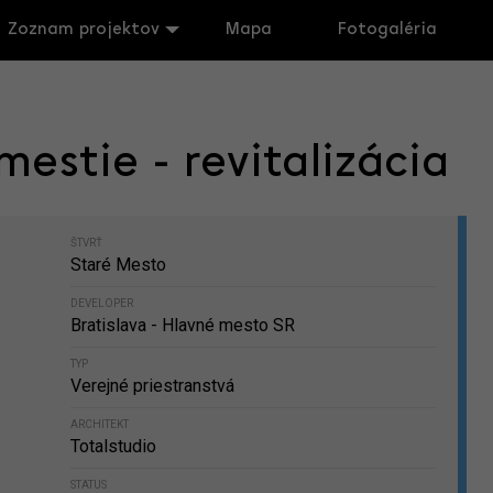
Zoznam projektov
Mapa
Fotogaléria
stie - revitalizácia
ŠTVRŤ
Staré Mesto
DEVELOPER
Bratislava - Hlavné mesto SR
TYP
Verejné priestranstvá
ARCHITEKT
Totalstudio
STATUS