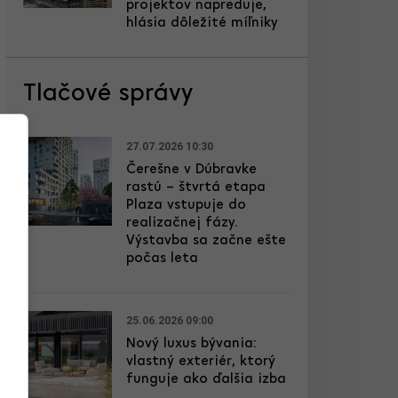
projektov napreduje,
hlásia dôležité míľniky
Tlačové správy
27.07.2026 10:30
Čerešne v Dúbravke
rastú – štvrtá etapa
Plaza vstupuje do
realizačnej fázy.
Výstavba sa začne ešte
počas leta
25.06.2026 09:00
Nový luxus bývania:
vlastný exteriér, ktorý
funguje ako ďalšia izba