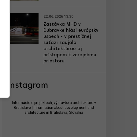
22.06.2026 13:30
Zastávka MHD v
Dúbravke hlási európsky
úspech - v prestížnej
súťaži zaujala
architektúrou aj
prístupom k verejnému
priestoru
Instagram
Informácie o projektoch, výstavbe a architektúre v
Bratislave | Information about development and
architecture in Bratislava, Slovakia