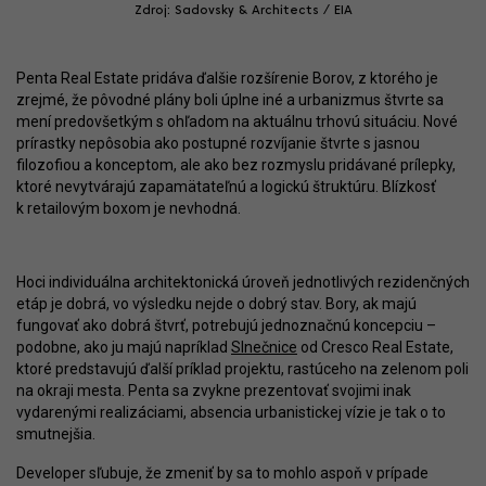
Zdroj: Sadovsky & Architects / EIA
Penta Real Estate pridáva ďalšie rozšírenie Borov, z ktorého je
zrejmé, že pôvodné plány boli úplne iné a urbanizmus štvrte sa
mení predovšetkým s ohľadom na aktuálnu trhovú situáciu. Nové
prírastky nepôsobia ako postupné rozvíjanie štvrte s jasnou
filozofiou a konceptom, ale ako bez rozmyslu pridávané prílepky,
ktoré nevytvárajú zapamätateľnú a logickú štruktúru. Blízkosť
k retailovým boxom je nevhodná.
Hoci individuálna architektonická úroveň jednotlivých rezidenčných
etáp je dobrá, vo výsledku nejde o dobrý stav. Bory, ak majú
fungovať ako dobrá štvrť, potrebujú jednoznačnú koncepciu –
podobne, ako ju majú napríklad
Slnečnice
od Cresco Real Estate,
ktoré predstavujú ďalší príklad projektu, rastúceho na zelenom poli
na okraji mesta. Penta sa zvykne prezentovať svojimi inak
vydarenými realizáciami, absencia urbanistickej vízie je tak o to
smutnejšia.
Developer sľubuje, že zmeniť by sa to mohlo aspoň v prípade