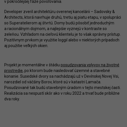
v pokročilejšej fáze povoľovania.
Developer zveril architektúru overenej kancelárii – Sadovsky &
Architects, ktorá navrhuje druhú, tretiu aj piatu etapu, v spolupráci
so Superatelierom aj štvrtú. Domy budú pôsobiť jednoduchým
a racionálnym dojmom, a najlepšie vyznejú v kontraste so
zeleňou. Vzhľadom na cieľovú klientelu je to však správny prístup.
Pozitívnym prvkom je využitie loggií alebo v niektorých prípadoch
aj použitie veľkých okien.
Projekt je momentálne v štádiu
posudzovania vplyvov na životné
prostredie
, po ktorom bude nasledovať územné a stavebné
konanie. Susedské dvory sa nachádzajú už v Devínskej Novej Vsi,
narozdiel od väčšiny Borov, ktoré sú v katastri Lamača.
Posudzované tak budú stavebným úradom v tejto mestskej časti.
Realizácia sa nespustí skôr ako v roku 2022 a trvať bude približne
dva roky.