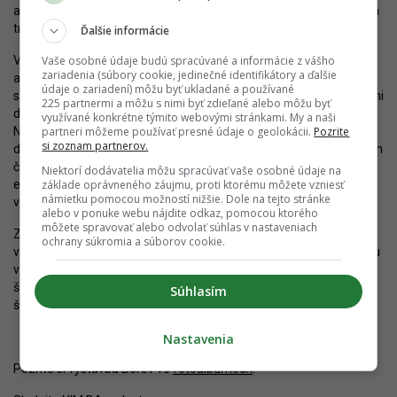
ako
CENTROP
alebo Rakyta od developera Lucron. Rozvoj územia
treba dobre nastaviť už dnes.
Ďalšie informácie
Vaše osobné údaje budú spracúvané a informácie z vášho
Vznik mohutnej osídlenej oblasti nesmie byť záťažou pre mesto,
zariadenia (súbory cookie, jedinečné identifikátory a ďalšie
ale jeho vhodným doplnením. Dôležité je, aby tu vzniklo
údaje o zariadení) môžu byť ukladané a používané
subcentrum s vybavenosťou a pracoviskami, dobrými možnosťami
225 partnermi a môžu s nimi byť zdieľané alebo môžu byť
dochádzky, ale aj s vynikajúcim spojením do centra Bratislavy.
využívané konkrétne týmito webovými stránkami. My a naši
partneri môžeme používať presné údaje o geolokácii.
Pozrite
Nové štvrte musia byť polyfunkčné a poskytovať čo najmenej
si zoznam partnerov.
dôvodov na to, aby ich obyvatelia dochádzali automobilmi do iných
častí metropoly aj susedstva. A v neposlednom rade, mali by aj
Niektorí dodávatelia môžu spracúvať vaše osobné údaje na
základe oprávneného záujmu, proti ktorému môžete vzniesť
efektívne využívať priestor tak, aby bolo zaberanie voľnej krajiny
námietku pomocou možností nižšie. Dole na tejto stránke
vyvážené inými benefitmi.
alebo v ponuke webu nájdite odkaz, pomocou ktorého
môžete spravovať alebo odvolať súhlas v nastaveniach
Zatiaľ sa však zdá, že sa z týchto cieľov veľa nesplní. Doterajší
ochrany súkromia a súborov cookie.
vývoj Borov nedáva veľa dôvodov pre optimizmus. Čas pre zmenu
však ešte ostáva. Bola by veľká škoda, keby Bratislava nevyužila
šancu a nevytvorila podmienky pre vznik kvalitnej a dostupnej
Súhlasím
štvrte s dobrými podmienkami pre život.
Nastavenia
Pozrite si výstavbu Borov vo
fotoalbumoch
.