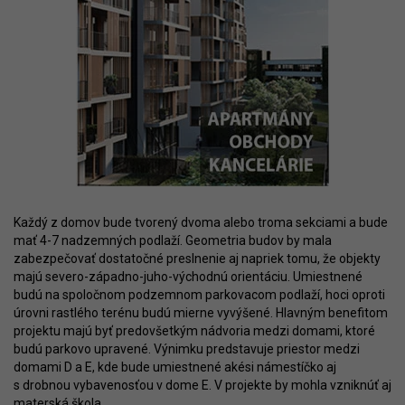
Každý z domov bude tvorený dvoma alebo troma sekciami a bude
mať 4-7 nadzemných podlaží. Geometria budov by mala
zabezpečovať dostatočné preslnenie aj napriek tomu, že objekty
majú severo-západno-juho-východnú orientáciu. Umiestnené
budú na spoločnom podzemnom parkovacom podlaží, hoci oproti
úrovni rastlého terénu budú mierne vyvýšené. Hlavným benefitom
projektu majú byť predovšetkým nádvoria medzi domami, ktoré
budú parkovo upravené. Výnimku predstavuje priestor medzi
domami D a E, kde bude umiestnené akési námestíčko aj
s drobnou vybavenosťou v dome E. V projekte by mohla vzniknúť aj
materská škola.