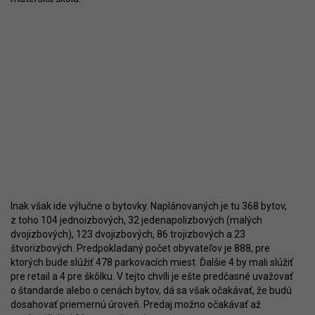
Inak však ide výlučne o bytovky. Naplánovaných je tu 368 bytov,
z toho 104 jednoizbových, 32 jedenapolizbových (malých
dvojizbových), 123 dvojizbových, 86 trojizbových a 23
štvorizbových. Predpokladaný počet obyvateľov je 888, pre
ktorých bude slúžiť 478 parkovacích miest. Ďalšie 4 by mali slúžiť
pre retail a 4 pre škôlku. V tejto chvíli je ešte predčasné uvažovať
o štandarde alebo o cenách bytov, dá sa však očakávať, že budú
dosahovať priemernú úroveň. Predaj možno očakávať až