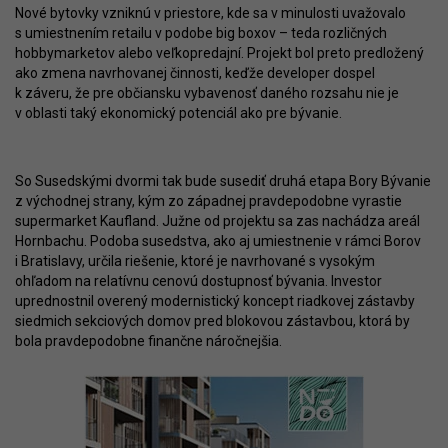
Nové bytovky vzniknú v priestore, kde sa v minulosti uvažovalo
s umiestnením retailu v podobe big boxov – teda rozličných
hobbymarketov alebo veľkopredajní. Projekt bol preto predložený
ako zmena navrhovanej činnosti, keďže developer dospel
k záveru, že pre občiansku vybavenosť daného rozsahu nie je
v oblasti taký ekonomický potenciál ako pre bývanie.
So Susedskými dvormi tak bude susediť druhá etapa Bory Bývanie
z východnej strany, kým zo západnej pravdepodobne vyrastie
supermarket Kaufland. Južne od projektu sa zas nachádza areál
Hornbachu. Podoba susedstva, ako aj umiestnenie v rámci Borov
i Bratislavy, určila riešenie, ktoré je navrhované s vysokým
ohľadom na relatívnu cenovú dostupnosť bývania. Investor
uprednostnil overený modernistický koncept riadkovej zástavby
siedmich sekciových domov pred blokovou zástavbou, ktorá by
bola pravdepodobne finančne náročnejšia.