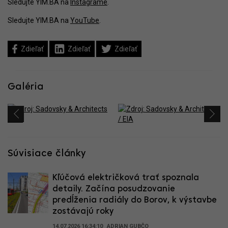
Sledujte YIM.BA na
Instagrame
.
Sledujte YIM.BA na
YouTube
.
Zdieľať
Zdieľať
Zdieľať
Galéria
Súvisiace články
Kľúčová električková trať spoznala
detaily. Začína posudzovanie
predĺženia radiály do Borov, k výstavbe
zostávajú roky
14.07.2026 16:34:10
ADRIAN GUBČO