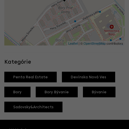
Leaflet
| ©
OpenStreetMap
contributors
Kategórie
Penta Real Estate
Devínska Nová Ves
Bory
Bory Bývanie
Bývanie
Sadovsky&Architects