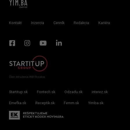
Kontakt
Inzercia
Cenník
Redakcia
Kariéra
Člen združenia IAB Slovakia
Startitup.sk
Fontech.sk
Odzadu.sk
interez.sk
Emefka.sk
Receptik.sk
Femm.sk
Yimba.sk