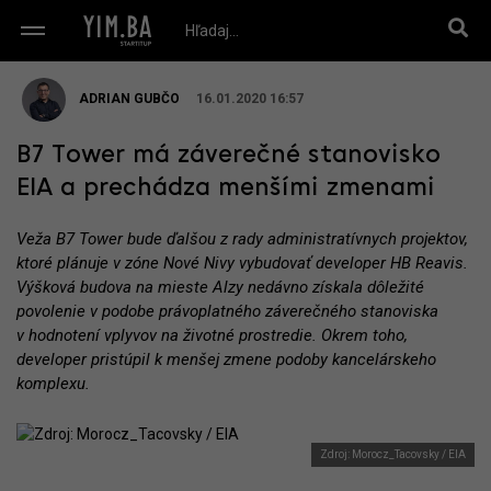
ADRIAN GUBČO
16.01.2020 16:57
B7 Tower má záverečné stanovisko
EIA a prechádza menšími zmenami
Veža B7 Tower bude ďalšou z rady administratívnych projektov,
ktoré plánuje v zóne Nové Nivy vybudovať developer HB Reavis.
Výšková budova na mieste Alzy nedávno získala dôležité
povolenie v podobe právoplatného záverečného stanoviska
v hodnotení vplyvov na životné prostredie. Okrem toho,
developer pristúpil k menšej zmene podoby kancelárskeho
komplexu.
Zdroj: Morocz_Tacovsky / EIA