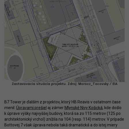
Zastavovacia situácia projektu. Zdroj: Morocz_Tacovsky / EIA
B7 Tower je ďalším z projektov, ktorý HB Reavis v ostatnom čase
menil.
Úpravami prešiel
aj zámer
Mlynské Nivy Košická
, kde došlo
k úprave výšky najvyššej budovy, ktorá sa zo 115 metrov (125 po
architektonický vrchol) znížila na 104 (resp. 114) metrov. V prípade
Bottovej 7 však úprava nebola taká dramatická a do istej miery