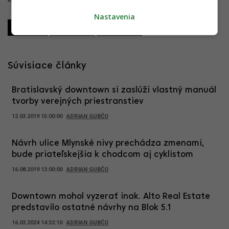
Nastavenia
Zdieľať
Zdieľať
Zdieľať
Súvisiace články
Bratislavský downtown si zaslúži vlastný manuál
tvorby verejných priestranstiev
12.03.2019 15:00:00
ADRIAN GUBČO
Návrh ulice Mlynské nivy prechádza zmenami,
bude priateľskejšia k chodcom aj cyklistom
16.08.2019 13:00:00
ADRIAN GUBČO
Downtown mohol vyzerať inak. Alto Real Estate
predstavilo ostatné návrhy na Blok 5.1
16.03.2024 14:32:10
ADRIAN GUBČO