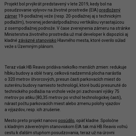
Projekt bol prvýkrát predstavený v lete 2019, kedy bol na
posudzovanie vplyvov na životné prostredie (EIA)
predložený
zámer
19-podlažnej veže (resp. 20-podlažnej aj s technickým
podlažím), tvorenej jedenásťpodlažnou vertikálou vyrastajúcou
z osempodlažnej podnože. V čase zverejnenia zámeru na stránke
Ministerstva životného prostredia už mal developer k dispozícii aj
kladné
záväzné stanovisko
Hlavného mesta, ktoré overilo súlad
veže s Územným plánom.
Teraz však HB Reavis pridáva niekoľko menších zmien: redukuje
hĺbku budovy a oblé tvary, celková nadzemná plocha narástla
o 320 metrov štvorcových, presun časti parkovacích miest do
suterénu budovy namiesto technológií, ktoré budú presunuté do
technického podlažia na vrchole veže pri zachovaní výšky 75
metrov po atiku (80,35 metrov po vrchol technologickej časti),
nárast počtu parkovacích miest alebo zmenu polohy vjazdov
a výjazdov, resp. ich zrušenie.
Mesto preto projekt nanovo
posúdilo
, opäť kladne. Spoločne
s kladným záverečným stanoviskom EIA tak má HB Reavis voľnú
cestu k ďalším stupňom posudzovania, teraz už na úrovni