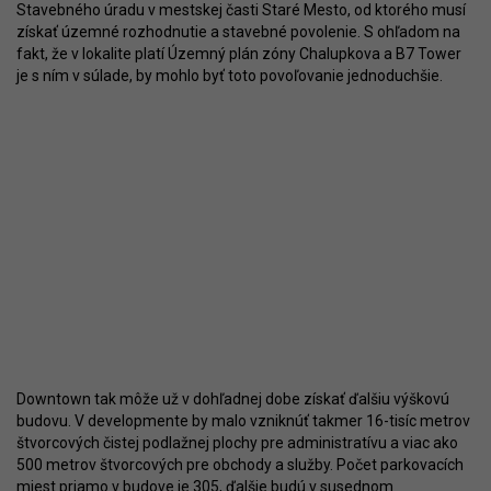
Stavebného úradu v mestskej časti Staré Mesto, od ktorého musí
získať územné rozhodnutie a stavebné povolenie. S ohľadom na
fakt, že v lokalite platí Územný plán zóny Chalupkova a B7 Tower
je s ním v súlade, by mohlo byť toto povoľovanie jednoduchšie.
Downtown tak môže už v dohľadnej dobe získať ďalšiu výškovú
budovu. V developmente by malo vzniknúť takmer 16-tisíc metrov
štvorcových čistej podlažnej plochy pre administratívu a viac ako
500 metrov štvorcových pre obchody a služby. Počet parkovacích
miest priamo v budove je 305, ďalšie budú v susednom