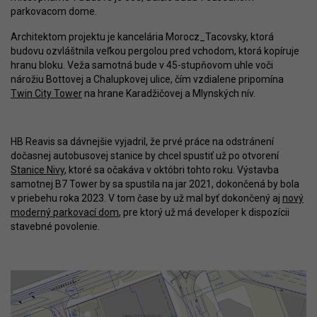
parkovacom dome.
Architektom projektu je kancelária Morocz_Tacovsky, ktorá
budovu ozvláštnila veľkou pergolou pred vchodom, ktorá kopíruje
hranu bloku. Veža samotná bude v 45-stupňovom uhle voči
nárožiu Bottovej a Chalupkovej ulice, čím vzdialene pripomína
Twin City Tower
na hrane Karadžičovej a Mlynských nív.
HB Reavis sa dávnejšie vyjadril, že prvé práce na odstránení
dočasnej autobusovej stanice by chcel spustiť už po otvorení
Stanice Nivy
, ktoré sa očakáva v októbri tohto roku. Výstavba
samotnej B7 Tower by sa spustila na jar 2021, dokončená by bola
v priebehu roka 2023. V tom čase by už mal byť dokončený aj
nový
moderný parkovací dom
, pre ktorý už má developer k dispozícii
stavebné povolenie.