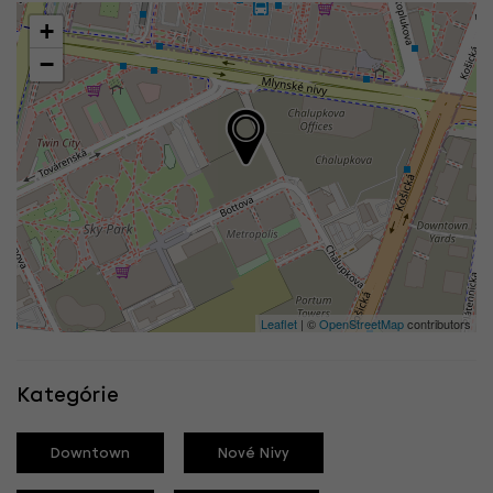
+
−
Leaflet
| ©
OpenStreetMap
contributors
Kategórie
Downtown
Nové Nivy