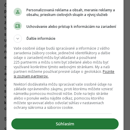
Či to zabráni podobným lapsusom, ako bola pôvodne uvažovaná
Personalizovaná reklama a obsah, meranie reklamy a
podoba ulice Mlynské nivy, kde HB Reavis dostal prikázané
obsahu, prieskum cieľových skupín a vývoj služieb
vybudovať také kapacity pre individuálnu automobilovú dopravu,
že verejný priestor bol úplne potlačený, je otázne. Aktuálne bolo
Uchovávanie alebo prístup k informáciám na zariadení
totiž udelené
záväzné stanovisko
pre úpravy Košickej v súvislosti
s projektom Mlynské Nivy Košická, kde sa pre vjazd do garáži
Ďalšie informácie
uvažuje s rampou v strede ulice, čo do istej miery pripomína vjazd
do podzemného kruhového objazdu na „bulvári Nivy“. Kvalitná
Vaše osobné údaje budú spracúvané a informácie z vášho
mestská ulica by takéto rampy obsahovať nemala. Mesto však jej
zariadenia (súbory cookie, jedinečné identifikátory a ďalšie
existenciu nenamietlo.
údaje o zariadení) môžu byť ukladané a používané
225 partnermi a môžu s nimi byť zdieľané alebo môžu byť
využívané konkrétne týmito webovými stránkami. My a naši
Zdá sa tak, že radikálne zmeny vo vzťahu k tvorbe dopravného
partneri môžeme používať presné údaje o geolokácii.
Pozrite
a verejného priestoru v downtowne, ak nerátam električkovú trať,
si zoznam partnerov.
očakávať zatiaľ veľmi nemožno. Spôsobené to je nepochybne aj
Niektorí dodávatelia môžu spracúvať vaše osobné údaje na
veľkým rozsahom tu realizovaného developmentu, pri
základe oprávneného záujmu, proti ktorému môžete vzniesť
strategickom uvažovaní by sa však malo rátať s dlhodobejším
námietku pomocou možností nižšie. Dole na tejto stránke
výhľadom pri hodnotení dopravných trendov. Náznaky nového,
alebo v ponuke webu nájdite odkaz, pomocou ktorého
koncepčnejšieho prístupu k tvorbe veľkej vízie Bratislavy sú v tejto
môžete spravovať alebo odvolať súhlas v nastaveniach
ochrany súkromia a súborov cookie.
chvíli len slabé.
Sledujte YIM.BA na
Instagrame
.
Súhlasím
Sledujte YIM.BA na
YouTube
.