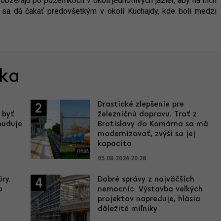
 obzerajú po pozemkoch v okolí jednotlivých jazier, aby na nich
j sa dá čakať predovšetkým v okolí Kuchajdy, kde boli medzi
ska
Drastické zlepšenie pre
2
 byť
železničnú dopravu. Trať z
buduje
Bratislavy do Komárna sa má
modernizovať, zvýši sa jej
kapacita
05.08.2026 20:28
ry.
Dobré správy z najväčších
4
o
nemocníc. Výstavba veľkých
projektov napreduje, hlásia
dôležité míľniky