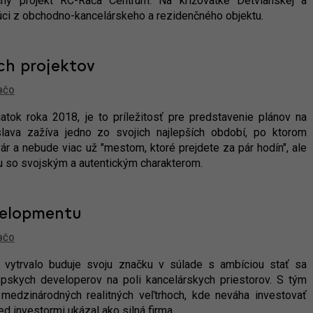
čný projekt RC-Rača Centrum. Na križovatke Detvianskej a
úci z obchodno-kancelárskeho a rezidenčného objektu.
ch projektov
BČO
atok roka 2018, je to príležitosť pre predstavenie plánov na
islava zažíva jedno zo svojich najlepších období, po ktorom
vár a nebude viac už "mestom, ktoré prejdete za pár hodín", ale
so svojským a autentickým charakterom.
velopmentu
BČO
 vytrvalo buduje svoju značku v súlade s ambíciou stať sa
pskych developerov na poli kancelárskych priestorov. S tým
 medzinárodných realitných veľtrhoch, kde neváha investovať
ed investormi ukázal ako silná firma.