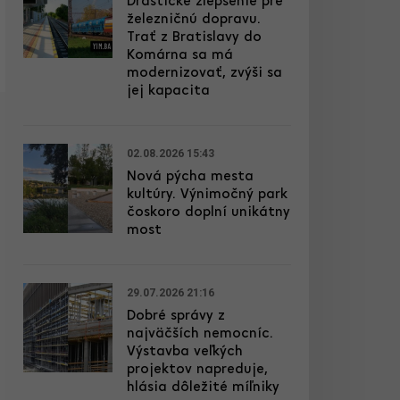
Drastické zlepšenie pre
železničnú dopravu.
Trať z Bratislavy do
Komárna sa má
modernizovať, zvýši sa
jej kapacita
02.08.2026 15:43
Nová pýcha mesta
kultúry. Výnimočný park
čoskoro doplní unikátny
most
29.07.2026 21:16
Dobré správy z
najväčších nemocníc.
Výstavba veľkých
projektov napreduje,
hlásia dôležité míľniky