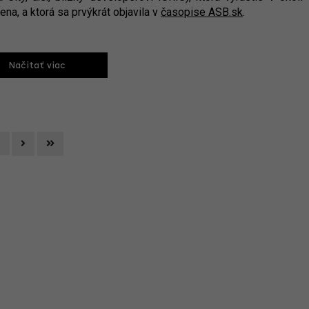
a, a ktorá sa prvýkrát objavila v
časopise ASB.sk
.
Načitať viac
Next
Last
5