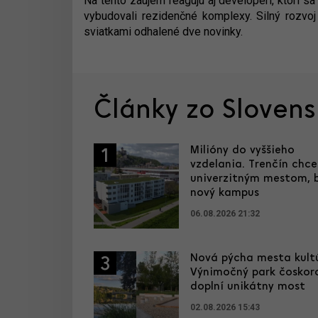
Na tento záujem reagujú aj developeri, ktorí sa
vybudovali rezidenčné komplexy. Silný rozvo
sviatkami odhalené dve novinky.
Články zo Sloven
Milióny do vyššieho
1
vzdelania. Trenčín chce
univerzitným mestom, 
nový kampus
06.08.2026 21:32
Nová pýcha mesta kultú
3
Výnimočný park čoskor
doplní unikátny most
02.08.2026 15:43