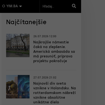
O YIM.BA
Najčítanejšie
26.07.2026 12:00
Najkrajšie námestie
čaká na zlepšenie.
Americká ambasáda sa
má presunúť, príprava
projektu pokračuje
27.07.2026 21:02
Najnovší div sveta
vznikne v Holandsku. Na
rotterdamskom nábreží
vznikne absolútne
unikátne dielo