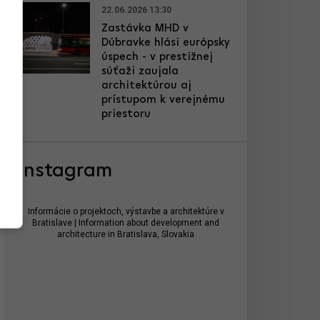
22.06.2026 13:30
Zastávka MHD v
Dúbravke hlási európsky
úspech - v prestížnej
súťaži zaujala
architektúrou aj
prístupom k verejnému
priestoru
Instagram
Informácie o projektoch, výstavbe a architektúre v
Bratislave | Information about development and
architecture in Bratislava, Slovakia