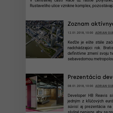
V centrálnej časti Rače už rastie polyfunk
Rustaveliho ulice vznikne komplex, pozostávaj
Zoznam aktívny
12.01.2018, 10:00
ADRIAN GU
Keďže je ešte stále zači
nadchádzajúci rok. Brat
definitívne zmení svoju t
sebavedomou metropolou 
Prezentácia de
08.01.2018, 10:00
ADRIAN GU
Developer HB Reavis si
jedným z kľúčových euró
súvisí aj prezentácia na
slušné peniaze, aby sa pr