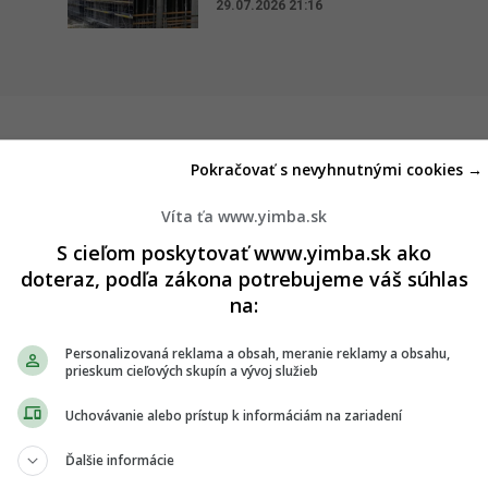
29.07.2026 21:16
Pokračovať s nevyhnutnými cookies →
Víta ťa www.yimba.sk
p. urbanistickej štúdie) polyfunkčnej zóny Kopčianska - Juh,
ského cintorína a štátnej hranice. Developer Fundus, s.r.o.,
S cieľom poskytovať www.yimba.sk ako
Urban Residence
či
Malé Krasňany
), predstavil zámer v rámci
doteraz, podľa zákona potrebujeme váš súhlas
na:
Personalizovaná reklama a obsah, meranie reklamy a obsahu,
prieskum cieľových skupín a vývoj služieb
islavy
Uchovávanie alebo prístup k informáciám na zariadení
ch v rozvoji Bratislavy, čo je dané nielen rozsahom a počtom
Ďalšie informácie
 budúcnosti mesta. Zmena charakteru metropoly sa stala