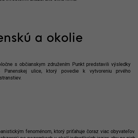
nskú a okolie
oločne s občianskym združením Punkt predstavili výsledky
lo Panenskej ulice, ktorý povedie k vytvoreniu prvého
transtiev.
rbanistickým fenoménom, ktorý priťahuje čoraz viac obyvateľov.