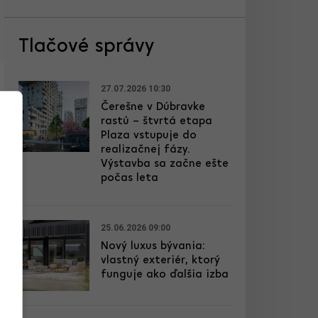
Tlačové správy
27.07.2026 10:30
Čerešne v Dúbravke
rastú – štvrtá etapa
Plaza vstupuje do
realizačnej fázy.
Výstavba sa začne ešte
počas leta
25.06.2026 09:00
Nový luxus bývania:
vlastný exteriér, ktorý
funguje ako ďalšia izba