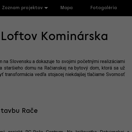
Zoznam projektov
Mapa
Fotogaléria
Loftov Kominárska
ším na Slovensku a dokazuje to svojimi početnými realizáciami
kcia staršieho domu na Račianskej na bytový dom, ktorá sa už
ť transformácia vedľa stojacej niekdajšej tlačiarne Svornosť
stavbu Rače