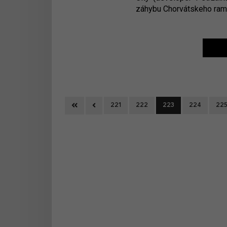
záhybu Chorvátskeho ramen
First
Previous
221
222
223
224
22