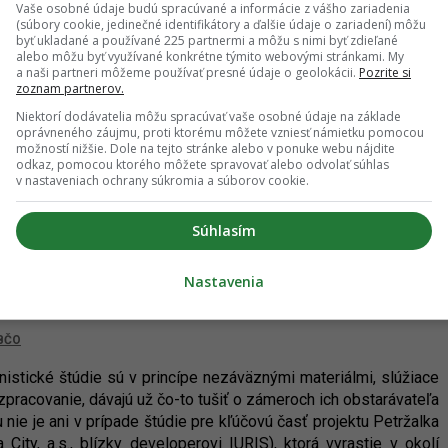
Vaše osobné údaje budú spracúvané a informácie z vášho zariadenia
tuje na stránkach najvýznamnejších médií a okrem odborníkov a
(súbory cookie, jedinečné identifikátory a ďalšie údaje o zariadení) môžu
byť ukladané a používané 225 partnermi a môžu s nimi byť zdieľané
alebo môžu byť využívané konkrétne týmito webovými stránkami. My
a naši partneri môžeme používať presné údaje o geolokácii.
Pozrite si
zoznam partnerov.
, 2.12.2017
Niektorí dodávatelia môžu spracúvať vaše osobné údaje na základe
oprávneného záujmu, proti ktorému môžete vzniesť námietku pomocou
možností nižšie. Dole na tejto stránke alebo v ponuke webu nájdite
odkaz, pomocou ktorého môžete spravovať alebo odvolať súhlas
idenčnému projektu Oppidum, ktorý vzniká v mestskej časti
v nastaveniach ochrany súkromia a súborov cookie.
hajú viacmenej už dokončovacie práce.
Súhlasím
 - urbanistická štúdia pre centrálny
Nastavenia
or
BČO
nistické štúdie sú v princípe nezáväznými materiálmi, slúžiace
zpracovanie, dávajú už čo-to tušiť o zámeroch ich obstarávateľa
nie je ani v prípade štúdie pre kľúčovú časť projektu Petržalka
 City, a.s., blízky developerovi IURIS), ktorá vyrastie v okolí