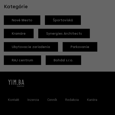
Kategórie
Nové Mesto
Športoviská
Kramáre
Synergies Architects
Ubytovacie zariadenia
Parkovanie
RAJ centrum
Bohdal s.r.o.
Kontakt
Inzercia
Cenník
Redakcia
Kariéra