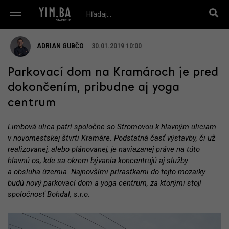
ADRIAN GUBČO
30.01.2019 10:00
Parkovací dom na Kramároch je pred
dokončením, pribudne aj yoga
centrum
Limbová ulica patrí spoločne so Stromovou k hlavným uliciam
v novomestskej štvrti Kramáre. Podstatná časť výstavby, či už
realizovanej, alebo plánovanej, je naviazanej práve na túto
hlavnú os, kde sa okrem bývania koncentrujú aj služby
a obsluha územia. Najnovšími prírastkami do tejto mozaiky
budú nový parkovací dom a yoga centrum, za ktorými stojí
spoločnosť Bohdal, s.r.o.