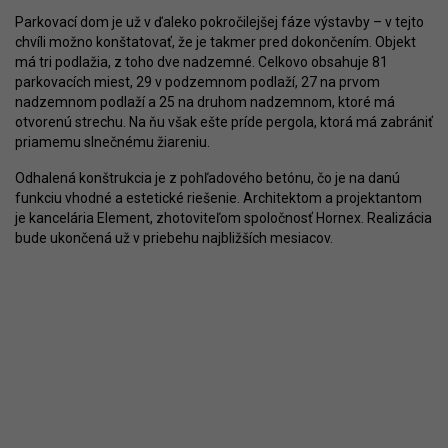
Parkovací dom je už v ďaleko pokročilejšej fáze výstavby – v tejto
chvíli možno konštatovať, že je takmer pred dokončením. Objekt
má tri podlažia, z toho dve nadzemné. Celkovo obsahuje 81
parkovacích miest, 29 v podzemnom podlaží, 27 na prvom
nadzemnom podlaží a 25 na druhom nadzemnom, ktoré má
otvorenú strechu. Na ňu však ešte príde pergola, ktorá má zabrániť
priamemu slnečnému žiareniu.
Odhalená konštrukcia je z pohľadového betónu, čo je na danú
funkciu vhodné a estetické riešenie. Architektom a projektantom
je kancelária Element, zhotoviteľom spoločnosť Hornex. Realizácia
bude ukončená už v priebehu najbližších mesiacov.