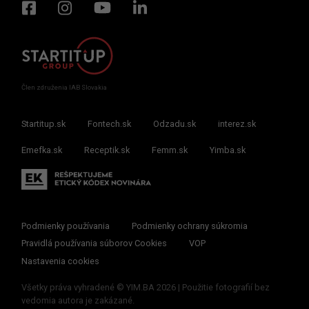
Člen združenia IAB Slovakia
Startitup.sk
Fontech.sk
Odzadu.sk
interez.sk
Emefka.sk
Receptik.sk
Femm.sk
Yimba.sk
Podmienky používania
Podmienky ochrany súkromia
Pravidlá používania súborov Cookies
VOP
Nastavenia cookies
Všetky práva vyhradené © YIM.BA 2026 | Použitie fotografií bez
vedomia autora je zakázané.