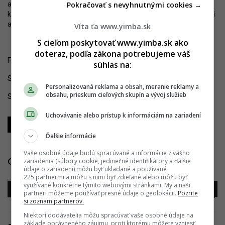
a postupným odbúravaním mohutného nemocničného komplexu,
Pokračovať s nevyhnutnými cookies →
ktorý v danej lokalite – na kopci len s dvoma prístupovými cestami
a uprostred obytnej štvrte – nemal nikdy vzniknúť.
Víta ťa www.yimba.sk
S cieľom poskytovať www.yimba.sk ako
doteraz, podľa zákona potrebujeme váš
Fotografie z 19.1.2019.
súhlas na:
Sledujte YIM.BA na
Instagrame
.
Personalizovaná reklama a obsah, meranie reklamy a
obsahu, prieskum cieľových skupín a vývoj služieb
Sledujte YIM.BA na
YouTube
.
Uchovávanie alebo prístup k informáciám na zariadení
Zdieľať
Zdieľať
Zdieľať
Ďalšie informácie
Vaše osobné údaje budú spracúvané a informácie z vášho
zariadenia (súbory cookie, jedinečné identifikátory a ďalšie
Galéria
údaje o zariadení) môžu byť ukladané a používané
225 partnermi a môžu s nimi byť zdieľané alebo môžu byť
využívané konkrétne týmito webovými stránkami. My a naši
partneri môžeme používať presné údaje o geolokácii.
Pozrite
si zoznam partnerov.
Niektorí dodávatelia môžu spracúvať vaše osobné údaje na
základe oprávneného záujmu, proti ktorému môžete vzniesť