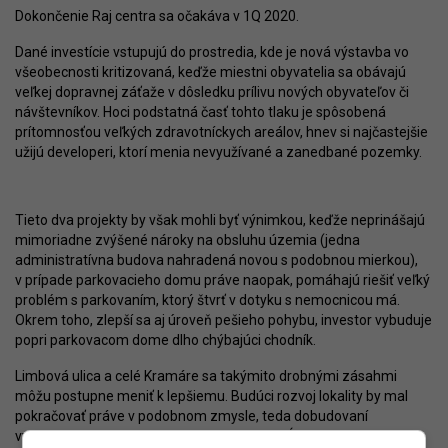
Dokončenie Raj centra sa očakáva v 1Q 2020.
Dané investície vstupujú do prostredia, kde je nová výstavba vo
všeobecnosti kritizovaná, keďže miestni obyvatelia sa obávajú
veľkej dopravnej záťaže v dôsledku prílivu nových obyvateľov či
návštevníkov. Hoci podstatná časť tohto tlaku je spôsobená
prítomnosťou veľkých zdravotníckych areálov, hnev si najčastejšie
užijú developeri, ktorí menia nevyužívané a zanedbané pozemky.
Tieto dva projekty by však mohli byť výnimkou, keďže neprinášajú
mimoriadne zvýšené nároky na obsluhu územia (jedna
administratívna budova nahradená novou s podobnou mierkou),
v prípade parkovacieho domu práve naopak, pomáhajú riešiť veľký
problém s parkovaním, ktorý štvrť v dotyku s nemocnicou má.
Okrem toho, zlepší sa aj úroveň pešieho pohybu, investor vybuduje
popri parkovacom dome dlho chýbajúci chodník.
Limbová ulica a celé Kramáre sa takýmito drobnými zásahmi
môžu postupne meniť k lepšiemu. Budúci rozvoj lokality by mal
pokračovať práve v podobnom zmysle, teda dobudovaní
vybavenosti a polyfunkčných objektov pozdĺž hlavných ulíc