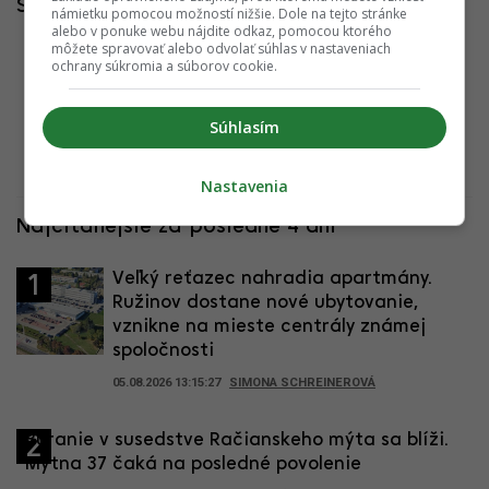
Súvisiace články
námietku pomocou možností nižšie. Dole na tejto stránke
alebo v ponuke webu nájdite odkaz, pomocou ktorého
môžete spravovať alebo odvolať súhlas v nastaveniach
Na Kramároch boli dokončené nové projekty,
ochrany súkromia a súborov cookie.
ďalšie sú v príprave
01.10.2021 15:22:13
ADRIAN GUBČO
Súhlasím
Nastavenia
Najčítanejšie za posledné 4 dni
Veľký reťazec nahradia apartmány.
1
Ružinov dostane nové ubytovanie,
vznikne na mieste centrály známej
spoločnosti
05.08.2026 13:15:27
SIMONA SCHREINEROVÁ
Búranie v susedstve Račianskeho mýta sa blíži.
2
Mýtna 37 čaká na posledné povolenie