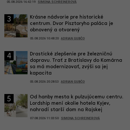
05.08.2026 16:42:19
SIMONA SCHREINEROVÁ
Krásne nádvorie pre historické
3
centrum. Dvor Pisztoryho paláca je
obnovený a otvorený
05.08.2026 10:48:20
ADRIAN GUBČO
Drastické zlepšenie pre železničnú
4
dopravu. Trať z Bratislavy do Komárna
sa má modernizovať, zvýši sa jej
kapacita
05.08.2026 20:28:53
ADRIAN GUBČO
Od hanby mesta k pulzujúcemu centru.
5
Lordship mení okolie hotela Kyjev,
nahradí starší dom na Rajskej
07.08.2026 11:03:50
SIMONA SCHREINEROVÁ