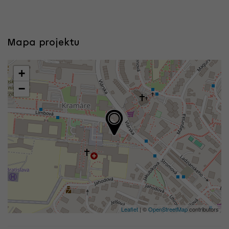
Mapa projektu
+
−
Leaflet
| ©
OpenStreetMap
contributors