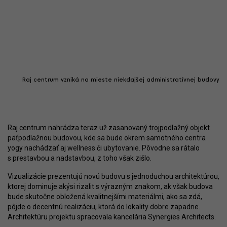
Raj centrum vzniká na mieste niekdajšej administratívnej budovy
Raj centrum nahrádza teraz už zasanovaný trojpodlažný objekt
päťpodlažnou budovou, kde sa bude okrem samotného centra
yogy nachádzať aj wellness či ubytovanie. Pôvodne sa rátalo
s prestavbou a nadstavbou, z toho však zišlo.
Vizualizácie prezentujú novú budovu s jednoduchou architektúrou,
ktorej dominuje akýsi rizalit s výrazným znakom, ak však budova
bude skutočne obložená kvalitnejšími materiálmi, ako sa zdá,
pôjde o decentnú realizáciu, ktorá do lokality dobre zapadne.
Architektúru projektu spracovala kancelária Synergies Architects.