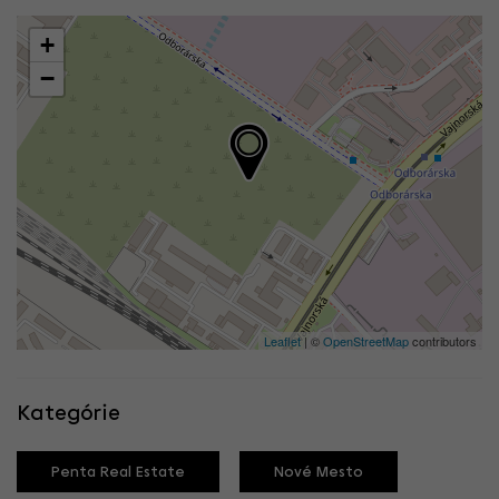
+
−
Leaflet
| ©
OpenStreetMap
contributors
Kategórie
Penta Real Estate
Nové Mesto