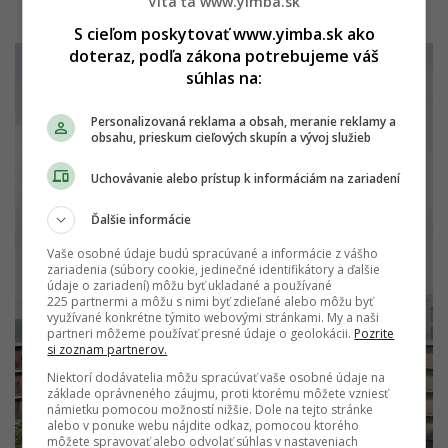
Víta ťa www.yimba.sk
S cieľom poskytovať www.yimba.sk ako
doteraz, podľa zákona potrebujeme váš
súhlas na:
Personalizovaná reklama a obsah, meranie reklamy a
obsahu, prieskum cieľových skupín a vývoj služieb
Uchovávanie alebo prístup k informáciám na zariadení
Ďalšie informácie
Vaše osobné údaje budú spracúvané a informácie z vášho
zariadenia (súbory cookie, jedinečné identifikátory a ďalšie
údaje o zariadení) môžu byť ukladané a používané
225 partnermi a môžu s nimi byť zdieľané alebo môžu byť
využívané konkrétne týmito webovými stránkami. My a naši
partneri môžeme používať presné údaje o geolokácii.
Pozrite
si zoznam partnerov.
Niektorí dodávatelia môžu spracúvať vaše osobné údaje na
základe oprávneného záujmu, proti ktorému môžete vzniesť
námietku pomocou možností nižšie. Dole na tejto stránke
alebo v ponuke webu nájdite odkaz, pomocou ktorého
môžete spravovať alebo odvolať súhlas v nastaveniach