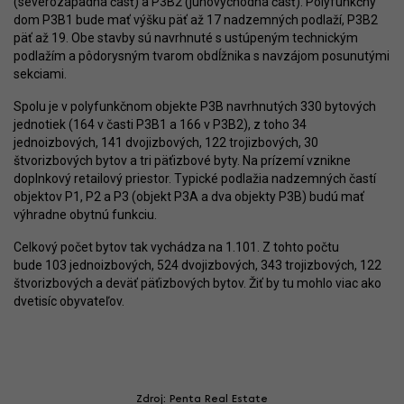
(severozápadná časť) a P3B2 (juhovýchodná časť). Polyfunkčný
dom P3B1 bude mať výšku päť až 17 nadzemných podlaží, P3B2
päť až 19. Obe stavby sú navrhnuté s ustúpeným technickým
podlažím a pôdorysným tvarom obdĺžnika s navzájom posunutými
sekciami.
Spolu je v polyfunkčnom objekte P3B navrhnutých 330 bytových
jednotiek (164 v časti P3B1 a 166 v P3B2), z toho 34
jednoizbových, 141 dvojizbových, 122 trojizbových, 30
štvorizbových bytov a tri päťizbové byty. Na prízemí vznikne
doplnkový retailový priestor. Typické podlažia nadzemných častí
objektov P1, P2 a P3 (objekt P3A a dva objekty P3B) budú mať
výhradne obytnú funkciu.
Celkový počet bytov tak vychádza na 1.101. Z tohto počtu
bude 103 jednoizbových, 524 dvojizbových, 343 trojizbových, 122
štvorizbových a deväť päťizbových bytov. Žiť by tu mohlo viac ako
dvetisíc obyvateľov.
Zdroj: Penta Real Estate