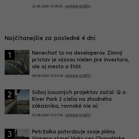
22.05.2026 15:28:25
ADRIAN GUBČO
Najčítanejšie za posledné 4 dni
Nenechať to na developerov. Zimný
1
prístav je výzvou nielen pre investora,
ale aj mesto a štát
08.08.2026 13:54:38
ADRIAN GUBČO
Súboj luxusných projektov začal. Q a
2
River Park 2 cielia na zhodného
zákazníka, rovnaké nie sú
07.08.2026 19:27:36
ADRIAN GUBČO
Petržalka potvrdzuje svoje plány.
3
Výmena starej lávky cez Chorvátske