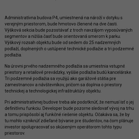
Administratívna budova P4, umiestnená na nároží v dotyku s
verejným priestorom, bude hmotovo členené na dve časti.
Výšková sekcia bude pozostávať z troch navzájom vyposúvaných
segmentov a nižšia časť bude orientovaná smerom k parku.
Výškový rozsah objektu bude od sedem do 25 nadzemných
podlaží, doplnených o ustúpené technické podlažie a tri podzemné
podlažia.
Na úrovni prvého nadzemného podlažia sa umiestnia vstupné
priestory a retailové prevádzky, vyššie podlažia budú kancelárske.
Tri podzemné podlažia sa využijú ako garážové státia pre
zamestnancov a návštevníkov, pričom sa doplnia o priestory
technickej a technologickej infraštruktúry objektu.
Pri administratívnej budove treba ale podotknúť, že nemusí ísť o jej
definitívnu funkciu. Developer bude pozorne sledovať vývoj na trhu
a tomu prispôsobí aj funkčné riešenie objektu. Očakáva sa, že by
tu mohlo vzniknúť zdieľané bývanie pre študentov, na čom plánuje
investor spolupracovať so skúseným operátorom tohto typu
priestorov.