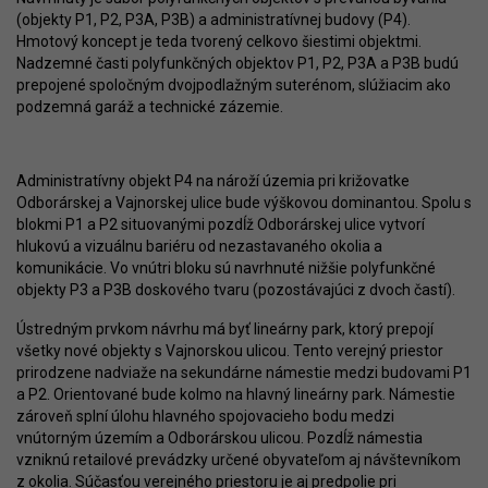
(objekty P1, P2, P3A, P3B) a administratívnej budovy (P4).
Hmotový koncept je teda tvorený celkovo šiestimi objektmi.
Nadzemné časti polyfunkčných objektov P1, P2, P3A a P3B budú
prepojené spoločným dvojpodlažným suterénom, slúžiacim ako
podzemná garáž a technické zázemie.
Administratívny objekt P4 na nároží územia pri križovatke
Odborárskej a Vajnorskej ulice bude výškovou dominantou. Spolu s
blokmi P1 a P2 situovanými pozdĺž Odborárskej ulice vytvorí
hlukovú a vizuálnu bariéru od nezastavaného okolia a
komunikácie. Vo vnútri bloku sú navrhnuté nižšie polyfunkčné
objekty P3 a P3B doskového tvaru (pozostávajúci z dvoch častí).
Ústredným prvkom návrhu má byť lineárny park, ktorý prepojí
všetky nové objekty s Vajnorskou ulicou. Tento verejný priestor
prirodzene nadviaže na sekundárne námestie medzi budovami P1
a P2. Orientované bude kolmo na hlavný lineárny park. Námestie
zároveň splní úlohu hlavného spojovacieho bodu medzi
vnútorným územím a Odborárskou ulicou. Pozdĺž námestia
vzniknú retailové prevádzky určené obyvateľom aj návštevníkom
z okolia. Súčasťou verejného priestoru je aj predpolie pri