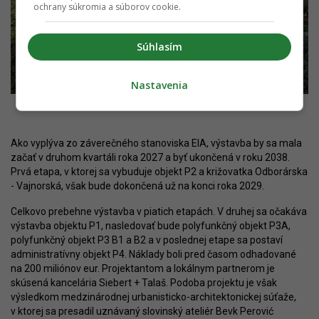
ochrany súkromia a súborov cookie.
Súhlasím
Nastavenia
Zdroj: Penta Real Estate
Ako vyplýva zo záverečného stanoviska EIA, výstavba by sa mala
začať v druhom kvartáli roka 2027 a byť ukončená v roku 2038.
Prvá etapa, v ktorej sa vybuduje objekt P2 a križovatka Odborárska
- Vajnorská, však bude dokončená už na konci roka 2029.
Celkovo prebehne výstavba v piatich etapách. V druhej sa očakáva
výstavba objektu P1, nasledovať bude polyfunkčný objekt P3A,
polyfunkčný objekt P3 B1 a B2 a v poslednej etape sa postaví
administratívny objekt P4. Náklady boli pred časom odhadované
na 200 miliónov eur. Projektantom a lokálnym partnerom je
skúsená kancelária Siebert + Talaš. Podoba projektu je však
výsledkom medzinárodnej urbanisticko-architektonickej súťaže,
v ktorej sa presadil uznávaný slovinský ateliér Bevk Perović