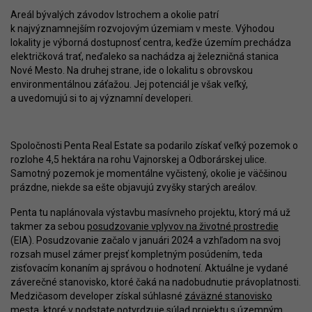
Areál bývalých závodov Istrochem a okolie patrí
k najvýznamnejším rozvojovým územiam v meste. Výhodou
lokality je výborná dostupnosť centra, keďže územím prechádza
električková trať, neďaleko sa nachádza aj železničná stanica
Nové Mesto. Na druhej strane, ide o lokalitu s obrovskou
environmentálnou záťažou. Jej potenciál je však veľký,
a uvedomujú si to aj významní developeri.
Spoločnosti Penta Real Estate sa podarilo získať veľký pozemok o
rozlohe 4,5 hektára na rohu Vajnorskej a Odborárskej ulice.
Samotný pozemok je momentálne vyčistený, okolie je väčšinou
prázdne, niekde sa ešte objavujú zvyšky starých areálov.
Penta tu naplánovala výstavbu masívneho projektu, ktorý má už
takmer za sebou
posudzovanie vplyvov na životné prostredie
(EIA). Posudzovanie začalo v januári 2024 a vzhľadom na svoj
rozsah musel zámer prejsť kompletným posúdením, teda
zisťovacím konaním aj správou o hodnotení. Aktuálne je vydané
záverečné stanovisko, ktoré čaká na nadobudnutie právoplatnosti.
Medzičasom developer získal súhlasné
záväzné stanovisko
mesta
, ktoré v podstate potvrdzuje súlad projektu s územným