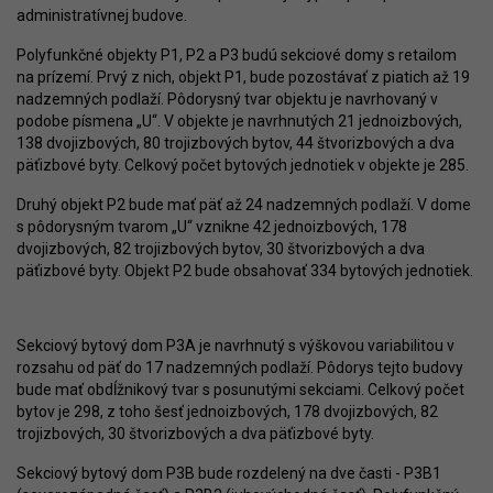
administratívnej budove.
Polyfunkčné objekty P1, P2 a P3 budú sekciové domy s retailom
na prízemí. Prvý z nich, objekt P1, bude pozostávať z piatich až 19
nadzemných podlaží. Pôdorysný tvar objektu je navrhovaný v
podobe písmena „U“. V objekte je navrhnutých 21 jednoizbových,
138 dvojizbových, 80 trojizbových bytov, 44 štvorizbových a dva
päťizbové byty. Celkový počet bytových jednotiek v objekte je 285.
Druhý objekt P2 bude mať päť až 24 nadzemných podlaží. V dome
s pôdorysným tvarom „U“ vznikne 42 jednoizbových, 178
dvojizbových, 82 trojizbových bytov, 30 štvorizbových a dva
päťizbové byty. Objekt P2 bude obsahovať 334 bytových jednotiek.
Sekciový bytový dom P3A je navrhnutý s výškovou variabilitou v
rozsahu od päť do 17 nadzemných podlaží. Pôdorys tejto budovy
bude mať obdĺžnikový tvar s posunutými sekciami. Celkový počet
bytov je 298, z toho šesť jednoizbových, 178 dvojizbových, 82
trojizbových, 30 štvorizbových a dva päťizbové byty.
Sekciový bytový dom P3B bude rozdelený na dve časti - P3B1