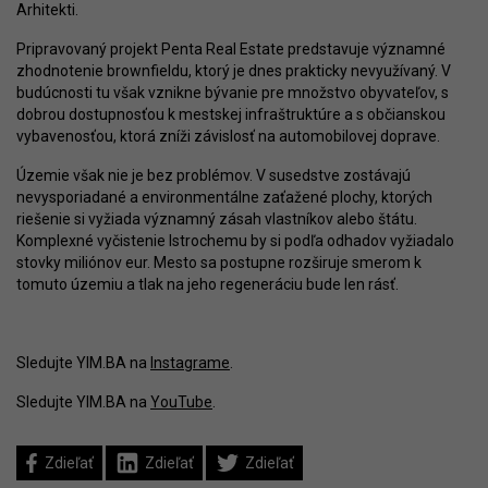
Arhitekti.
Pripravovaný projekt Penta Real Estate predstavuje významné
zhodnotenie brownfieldu, ktorý je dnes prakticky nevyužívaný. V
budúcnosti tu však vznikne bývanie pre množstvo obyvateľov, s
dobrou dostupnosťou k mestskej infraštruktúre a s občianskou
vybavenosťou, ktorá zníži závislosť na automobilovej doprave.
Územie však nie je bez problémov. V susedstve zostávajú
nevysporiadané a environmentálne zaťažené plochy, ktorých
riešenie si vyžiada významný zásah vlastníkov alebo štátu.
Komplexné vyčistenie Istrochemu by si podľa odhadov vyžiadalo
stovky miliónov eur. Mesto sa postupne rozširuje smerom k
tomuto územiu a tlak na jeho regeneráciu bude len rásť.
Sledujte YIM.BA na
Instagrame
.
Sledujte YIM.BA na
YouTube
.
Zdieľať
Zdieľať
Zdieľať