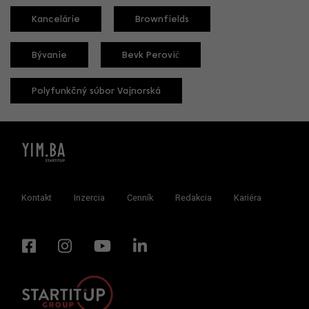
Kancelárie
Brownfields
Bývanie
Bevk Perović
Polyfunkčný súbor Vajnorská
Kontakt
Inzercia
Cenník
Redakcia
Kariéra