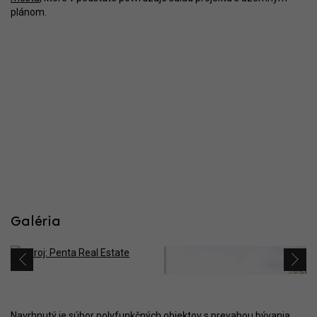
plánom.
Galéria
Navrhnutý je súbor polyfunkčných objektov s prevahou bývania