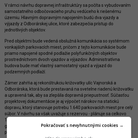
V rámci návrhu dopravnej infraštruktúry sa počíta s vybudovaním
samostatného odbočovacieho pruhu vedúceho k riešenému
územiu. Hlavným dopravným napojením budú dva vjazdy a
výjazdy z Odborárskej ulice, ktoré zabezpečia prístup do
jednotlivých objektov.
Pred objektmi bude vedená obslužná komunikácia so systémom
vonkajších parkovacích miest, pričom z tejto komunikácie bude
priamo napojené spodné podlažie polyfunkčných objektov
prostredníctvom dvoch vjazdov a výjazdov. Administratívna
budova bude mať vlastný samostatný vjazd a výjazd do
podzemných podlaží.
Zámer zahŕňa aj rekonštrukciu križovatky ulíc Vajnorská a
Odborárska, ktorá bude prestavaná na svetelne riadenú križovatku
a upravená tak, aby sa zlepšila dopravná priepustnosť. Súčasťou
projektovej dokumentácie je aj výpočet nárokov na statickú
dopravu, ktorý stanovuje potrebu 1.640 parkovacích miest pre celý
súbor. V návrhu sa však uvažuje s rezervou - plánuje sa celkovo
1.790 parkovacích miest, z toho 1.759 státí v podzemných
Pokračovať s nevyhnutnými cookies →
garážach a 31 státí na teréne (v rámci obslužnej komunikácie a
plôch v parteri).