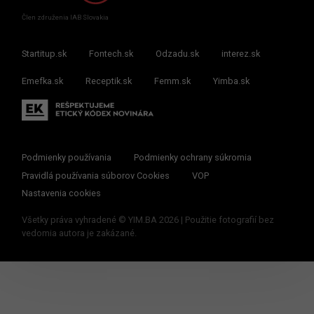
Člen združenia IAB Slovakia
Startitup.sk
Fontech.sk
Odzadu.sk
interez.sk
Emefka.sk
Receptik.sk
Femm.sk
Yimba.sk
Podmienky používania
Podmienky ochrany súkromia
Pravidlá používania súborov Cookies
VOP
Nastavenia cookies
Všetky práva vyhradené © YIM.BA 2026 | Použitie fotografií bez
vedomia autora je zakázané.