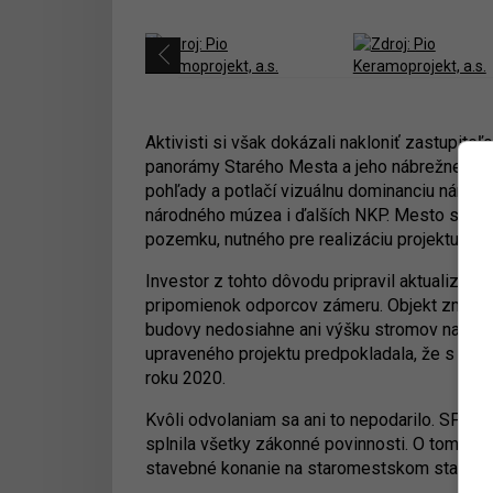
Aktivisti si však dokázali nakloniť zastupite
panorámy Starého Mesta a jeho nábrežnej pr
pohľady a potlačí vizuálnu dominanciu národ
národného múzea i ďalších NKP. Mesto sa aj 
pozemku, nutného pre realizáciu projektu (zv
Investor z tohto dôvodu pripravil aktualizova
pripomienok odporcov zámeru. Objekt zmenšil
budovy nedosiahne ani výšku stromov nachádz
upraveného projektu predpokladala, že s búra
roku 2020.
Kvôli odvolaniam sa ani to nepodarilo. SPaP-
splnila všetky zákonné povinnosti. O tom, či 
stavebné konanie na staromestskom stavebno