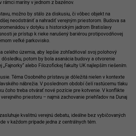
 v rámci maríny v jednom z bazénov.
avu, možno by stálo za diskusiu, či vôbec objekt na
adšej neodstrániť a nahradiť verejným priestorom. Budova sa
omenádou v dotyku s historickým jadrom Bratislavy
snosti je prístup k rieke narušený bariérou protipovodňovej
lémom veľké parkovisko.
ia celého územia, aby lepšie zohľadňoval svoj polohový
 dôsledku, potom by bola asanácia budovy a otvorenie
„Fajnorky“ alebo Filozofickej fakulty UK najlepším riešením.
usie. Téma Osobného prístavu je dôležitá nielen v kontexte
islavského nábrežia. V poslednom období čelí rastúcemu tlaku
ku čoho treba otvárať nové pozície pre kotvenie. V konflikte
ť verejného priestoru – najmä zachovanie priehľadov na Dunaj
 zasluhuje kvalitnú verejnú debatu, ideálne bez vybičovaných
de v každom prípade jedna z centrálnych tém.