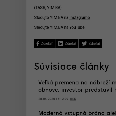
(TASR, YIM.BA)
Sledujte YIM.BA na
Instagrame
.
Sledujte YIM.BA na
YouTube
.
Zdieľať
Zdieľať
Zdieľať
Súvisiace články
Veľká premena na nábreží má
obnove, investor predstavi
28.04.2026 15:12:29
RED
Moderná vstupná brána alebo