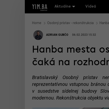
Aktuálne
Videá
Home
Osobný prístav - rekonštrukcia
Hanba
ADRIAN GUBČO
06.02.2023 15:32
Hanba mesta os
čaká na rozhod
Bratislavský Osobný prístav n
reprezentatívnou vstupnou bránou d
v susedstve sídelnej budovy Sl
modernou. Rekonštrukcia objektu viaz