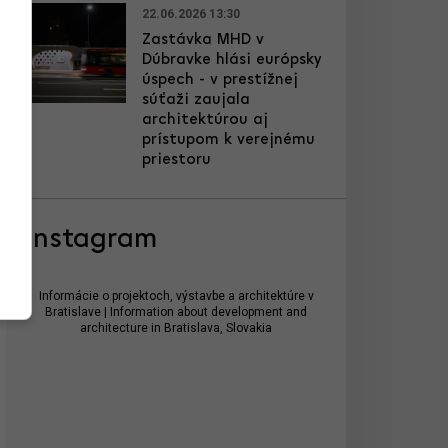
22.06.2026 13:30
Zastávka MHD v
Dúbravke hlási európsky
úspech - v prestížnej
súťaži zaujala
architektúrou aj
prístupom k verejnému
priestoru
Instagram
Informácie o projektoch, výstavbe a architektúre v
Bratislave | Information about development and
architecture in Bratislava, Slovakia