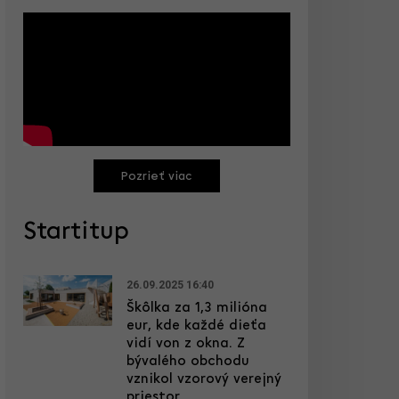
Pozrieť viac
Startitup
26.09.2025 16:40
Škôlka za 1,3 milióna
eur, kde každé dieťa
vidí von z okna. Z
bývalého obchodu
vznikol vzorový verejný
priestor