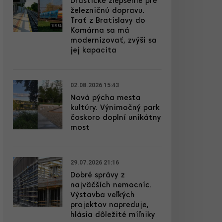
Drastické zlepšenie pre
železničnú dopravu.
Trať z Bratislavy do
Komárna sa má
modernizovať, zvýši sa
jej kapacita
02.08.2026 15:43
Nová pýcha mesta
kultúry. Výnimočný park
čoskoro doplní unikátny
most
29.07.2026 21:16
Dobré správy z
najväčších nemocníc.
Výstavba veľkých
projektov napreduje,
hlásia dôležité míľniky