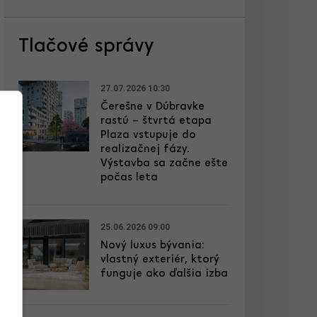
Tlačové správy
27.07.2026 10:30
Čerešne v Dúbravke
rastú – štvrtá etapa
Plaza vstupuje do
realizačnej fázy.
Výstavba sa začne ešte
počas leta
25.06.2026 09:00
Nový luxus bývania:
vlastný exteriér, ktorý
funguje ako ďalšia izba