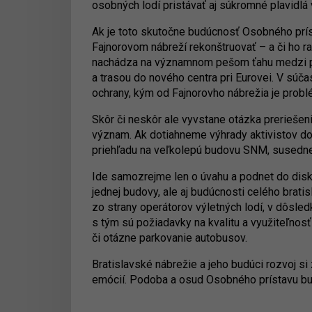
osobných lodí pristávať aj súkromné plavidlá
Ak je toto skutočne budúcnosť Osobného príst
Fajnorovom nábreží rekonštruovať – a či ho r
nachádza na významnom pešom ťahu medzi pr
a trasou do nového centra pri Eurovei. V súča
ochrany, kým od Fajnorovho nábrežia je prob
Skôr či neskôr ale vyvstane otázka preriešen
význam. Ak dotiahneme výhrady aktivistov do
priehľadu na veľkolepú budovu SNM, susednej 
Ide samozrejme len o úvahu a podnet do disk
jednej budovy, ale aj budúcnosti celého brat
zo strany operátorov výletných lodí, v dôsled
s tým sú požiadavky na kvalitu a využiteľnos
či otázne parkovanie autobusov.
Bratislavské nábrežie a jeho budúci rozvoj si
emócií. Podoba a osud Osobného prístavu bu