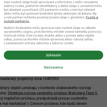
Vaše osobné údaje budú spracúvané a informácie z vášho zariadenia
 ešte dlhá cesta. Kým sa nerozhodne, budova ostane
(súbory cookie, jedinečné identifikátory a ďalšie údaje o zariadení) môžu
modernizáciou prešla v 90-tych rokoch minulého storočia,
byť ukladané a používané 225 partnermi a môžu s nimi byť zdieľané
alebo môžu byť využívané konkrétne týmito webovými stránkami. My
cky i morálne zastaraný a nespĺňa nároky na reprezentatívnu
a naši partneri môžeme používať presné údaje o geolokácii.
Pozrite si
sté možno povedať o priľahlom verejnom priestore zo strany
zoznam partnerov.
ovala úpravy, ktoré mierne zvýšili úroveň plôch.
Niektorí dodávatelia môžu spracúvať vaše osobné údaje na základe
oprávneného záujmu, proti ktorému môžete vzniesť námietku pomocou
možností nižšie. Dole na tejto stránke alebo v ponuke webu nájdite
odkaz, pomocou ktorého môžete spravovať alebo odvolať súhlas
v nastaveniach ochrany súkromia a súborov cookie.
aného prístavu. Zdroj: DF Creative Group
Súhlasím
Nastavenia
ripomínať pavilón s preskleným obvodovým plášťom,
 nachádza odbavovacia hala, niekoľko prevádzok či
jí maďarský projekčný útvar UVATERV.
ektúry objekt uznávajú, v kontexte očakávaného rozvoja
ázna.
Stratégia rozvoja verejného prístavu Bratislava Fáza II
,
vaný majiteľom prístavu, predpokladá presun osobného
 mal nachádzať v Zimnom prístave, kde budú okrem