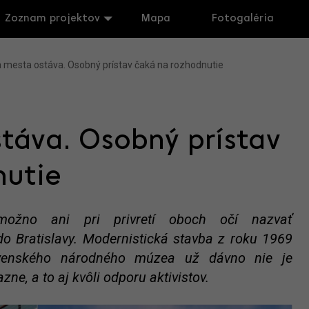
Zoznam projektov
Mapa
Fotogaléria
 mesta ostáva. Osobný prístav čaká na rozhodnutie
táva. Osobný prístav
nutie
emožno ani pri privretí oboch očí nazvať
o Bratislavy. Modernistická stavba z roku 1969
ovenského národného múzea už dávno nie je
ne, a to aj kvôli odporu aktivistov.