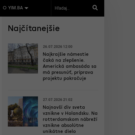
O YIM.BA
Najčítanejšie
26.07.2026 12:00
Najkrajšie námestie
čaká na zlepšenie.
Americká ambasáda sa
má presunúť, príprava
projektu pokračuje
27.07.2026 21:02
Najnovší div sveta
vznikne v Holandsku. Na
rotterdamskom nábreží
vznikne absolútne
unikátne dielo