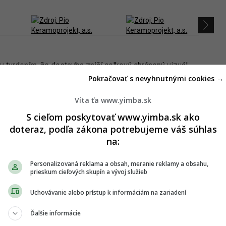
ľov tvrdením, že dostavba zničí celkový chránený vizuál
omenády, výrazne zdeformuje pamiatkovo chránené diaľkové
Pokračovať s nevyhnutnými cookies →
nej kultúrnej pamiatky (NKP) – budovy Slovenského
preto rozhodlo investorovi neprenajať časť mestského
Víta ťa www.yimba.sk
lášť pavilónu pre
Twin City Liner
do Viedne).
S cieľom poskytovať www.yimba.sk ako
doteraz, podľa zákona potrebujeme váš súhlas
ný projekt, v ktorom podľa svojich slov zohľadnil väčšinu
na:
 a znížil. Spoločnosť viackrát poznamenala, že výška
ajúcich sa v blízkosti budovy na nábreží. Po predložení
cími prácami začne ešte v roku 2019 a s rekonštrukciou v
Personalizovaná reklama a obsah, meranie reklamy a obsahu,
prieskum cieľových skupín a vývoj služieb
LOD samozrejme tvrdí, že kritika je neopodstatnená a že si
Uchovávanie alebo prístup k informáciám na zariadení
to je pravda, ale rozhodne Okresný úrad. Následne ju čaká
Ďalšie informácie
m úrade, ktorého štatutárom je Matej Vagač.