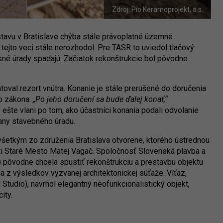
Zdroj: Pio Keramoprojekt, a.s.
tavu v Bratislave chýba stále právoplatné územné
 tejto veci stále nerozhodol. Pre TASR to uviedol tlačový
sné úrady spadajú. Začiatok rekonštrukcie bol pôvodne
oval rezort vnútra. Konanie je stále prerušené do doručenia
o zákona.
„Po jeho doručení sa bude ďalej konať,“
šte vlani po tom, ako účastníci konania podali odvolanie
any stavebného úradu.
ovšetkým zo združenia Bratislava otvorene, ktorého ústrednou
ti Staré Mesto Matej Vagač. Spoločnosť Slovenská plavba a
pôvodne chcela spustiť rekonštrukciu a prestavbu objektu
 z výsledkov vyzvanej architektonickej súťaže. Víťaz,
tudio), navrhol elegantný neofunkcionalistický objekt,
ity.