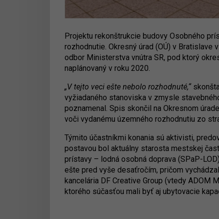
Projektu rekonštrukcie budovy Osobného prís
rozhodnutie. Okresný úrad (OÚ) v Bratislave v
odbor Ministerstva vnútra SR, pod ktorý okre
naplánovaný v roku 2020.
„V tejto veci ešte nebolo rozhodnuté,“
skonštat
vyžiadaného stanoviska v zmysle stavebnéh
poznamenal. Spis skončil na Okresnom úrade e
voči vydanému územného rozhodnutiu zo str
Týmito účastníkmi konania sú aktivisti, pred
postavou bol aktuálny starosta mestskej čas
prístavy – lodná osobná doprava (SPaP-LOD) 
ešte pred vyše desaťročím, pričom vychádzala
kancelária DF Creative Group (vtedy ADOM M S
ktorého súčasťou mali byť aj ubytovacie kapac