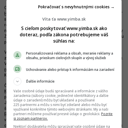
Pokračovať s nevyhnutnými cookies →
Okrem toho napreduje vo veľkých projektoch rekonštrukcie
Hlbokej cesty
a Konventnej ulice. Tu sa už začala druhá etapa, keď
Víta ťa www.yimba.sk
sa práce preniesli aj na východnú časť ulice. V priebehu budúceho
roka by sa malo pristúpiť k obnove Kozej ulice, ktorá bude
S cieľom poskytovať www.yimba.sk ako
nadväzovať nielen na Konventnú, ale aj na mestský zámer obnovy
doteraz, podľa zákona potrebujeme váš
Zóny Zochova. Opravy v réžii mestskej časti vychádzajú z Manuálu
súhlas na:
pre Panenskú, za ktorým stojí Ateliér Urban.
V priebehu budúceho roka chce Staré Mesto v podobnom duchu
Personalizovaná reklama a obsah, meranie reklamy a
obsahu, prieskum cieľových skupín a vývoj služieb
začať opravovať aj
Strážnickú ulicu
, na ktorú nadviaže Sasinkovou.
V blízkej lokalite by sa mohli v dohľadnej dobe začať práce na
Uchovávanie alebo prístup k informáciám na zariadení
modernizácii Ružinovskej radiály
, ktoré prinesú celkovú obnovu
Krížnej aj Odborárskeho námestia.
Ďalšie informácie
Čo sa týka iných mestských častí, Ružinov finalizuje obnovu okolia
Vaše osobné údaje budú spracúvané a informácie z vášho
Kozmosu
na Ostredkoch, plánuje opravovať
dvojicu vnútroblokov
zariadenia (súbory cookie, jedinečné identifikátory a ďalšie
popri Košickej či
dvory
na Narcisovej či v Starom Ružinove medzi
údaje o zariadení) môžu byť ukladané a používané
Jégého a Palkovičovou. Rača ukončila úpravu priestorov pred
225 partnermi a môžu s nimi byť zdieľané alebo môžu byť
školou na Plickovej a pripravuje sa na realizáciu
prvej etapy
využívané konkrétne týmito webovými stránkami. My a naši
partneri môžeme používať presné údaje o geolokácii.
Pozrite
Račianskeho korza
. Vo viacerých lokalitách inde v meste –
si zoznam partnerov.
v Krasňanoch, Vajnoroch, Dúbravke či Ružinove – sa navyše
chystajú nové
Živé miesta
, ktoré majú byť skompletizované v roku
Niektorí dodávatelia môžu spracúvať vaše osobné údaje na