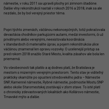
námestie, v roku 2011 sa upravili plochy pri zimnom štadióne.
Ďalšie vlny rekonštrukcií nastali v rokoch 2016 a 2018, inak sa ale
nezdalo, že by bol verejný priestor téma.
Popri týchto zmenách, väčšinou nekoncepčných, totiž pokračovala
devastácia chodníkov parkujúcimi autami, medzi investormi, či už
privátnymi alebo verejnými, neexistovala koordinácia
v štandardoch či materialite úprav, a pojem rekonštrukcia ulice
väčšinou znamenal len opravu vozovky. O ucelenejší prístup sa
pred rokom 2018 snažilo Staré Mesto, kvalita zásahov ale bola len
priemerná.
Vo všeobecnosti tak platilo a aj dodnes platí, že Bratislava je
mestom s mizerným verejným priestorom. Tento stav je viditeľný
prakticky okamžite po opustení stredovekého jadra – Námestie
SNP, Kamenné námestie, Rybné námestie, podmostie Mostu SNP
alebo okolie Staromestskej zostávajú v zlom stave. To isté platí
o chronicky zdevastovaných lokalitách ako Kollárovo námestie,
Trnavské mýto a ďalšie.