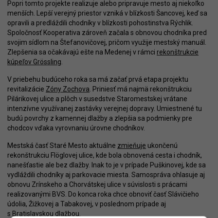
Popri tomto projekte realizuje alebo pripravuje mesto aj niekoľko
menších. Lepší verejný priestor vzniká v blízkosti Šancovej, keď sa
opravili a predláždili chodníky v blízkosti pohostinstva Rýchlik.
Spoločnosť Kooperativa zároveň začala s obnovou chodníka pred
svojim sídlom na Štefanovičovej, pričom využije mestský manuál.
Zlepšenia sa očakávajú ešte na Medenej v rámci
rekonštrukcie
kúpeľov Grössling
.
V priebehu budúceho roka sa má začať prvá etapa projektu
revitalizácie
Zóny Zochova
. Priniesť má najmä rekonštrukciu
Pilárikovej ulice a plôch v susedstve Staromestskej vrátane
intenzívne využívanej zastávky verejnej dopravy. Umiestnené tu
budú povrchy z kamennej dlažby a zlepšia sa podmienky pre
chodcov vďaka vyrovnaniu úrovne chodníkov.
Mestská časť Staré Mesto aktuálne
zmieňuje
ukončenú
rekonštrukciu Flöglovej ulice, kde bola obnovená cesta i chodník,
nanešťastie ale bez dlažby. Inak to je v prípade Puškinovej, kde sa
vydláždili chodníky aj parkovacie miesta. Samospráva ohlasuje aj
obnovu Zrínskeho a Chorvátskej ulice v súvislosti s prácami
realizovanými BVS. Do konca roka chce obnoviť časť Slávičieho
údolia, Žižkovej a Tabakovej, v poslednom prípade aj
s Bratislavskou dlažbou.