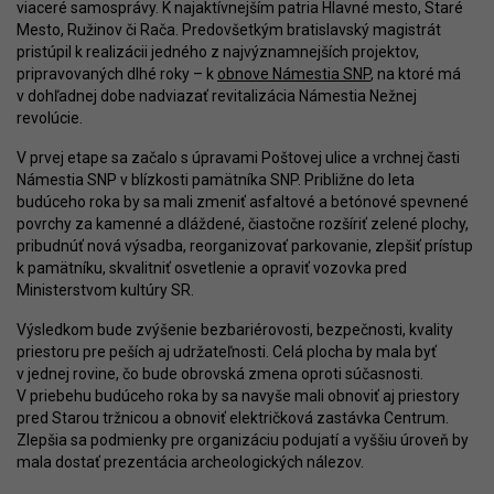
viaceré samosprávy. K najaktívnejším patria Hlavné mesto, Staré
Mesto, Ružinov či Rača. Predovšetkým bratislavský magistrát
pristúpil k realizácii jedného z najvýznamnejších projektov,
pripravovaných dlhé roky – k
obnove Námestia SNP
, na ktoré má
v dohľadnej dobe nadviazať revitalizácia Námestia Nežnej
revolúcie.
V prvej etape sa začalo s úpravami Poštovej ulice a vrchnej časti
Námestia SNP v blízkosti pamätníka SNP. Približne do leta
budúceho roka by sa mali zmeniť asfaltové a betónové spevnené
povrchy za kamenné a dláždené, čiastočne rozšíriť zelené plochy,
pribudnúť nová výsadba, reorganizovať parkovanie, zlepšiť prístup
k pamätníku, skvalitniť osvetlenie a opraviť vozovka pred
Ministerstvom kultúry SR.
Výsledkom bude zvýšenie bezbariérovosti, bezpečnosti, kvality
priestoru pre peších aj udržateľnosti. Celá plocha by mala byť
v jednej rovine, čo bude obrovská zmena oproti súčasnosti.
V priebehu budúceho roka by sa navyše mali obnoviť aj priestory
pred Starou tržnicou a obnoviť električková zastávka Centrum.
Zlepšia sa podmienky pre organizáciu podujatí a vyššiu úroveň by
mala dostať prezentácia archeologických nálezov.