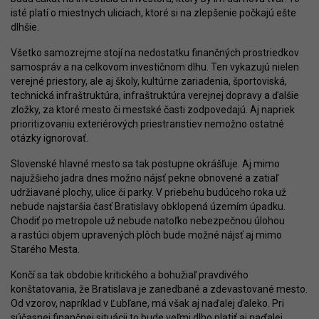
isté platí o miestnych uliciach, ktoré si na zlepšenie počkajú ešte
dlhšie.
Všetko samozrejme stojí na nedostatku finančných prostriedkov
samospráv a na celkovom investičnom dlhu. Ten vykazujú nielen
verejné priestory, ale aj školy, kultúrne zariadenia, športoviská,
technická infraštruktúra, infraštruktúra verejnej dopravy a ďalšie
zložky, za ktoré mesto či mestské časti zodpovedajú. Aj napriek
prioritizovaniu exteriérových priestranstiev nemožno ostatné
otázky ignorovať.
Slovenské hlavné mesto sa tak postupne okrášľuje. Aj mimo
najužšieho jadra dnes možno nájsť pekne obnovené a zatiaľ
udržiavané plochy, ulice či parky. V priebehu budúceho roka už
nebude najstaršia časť Bratislavy obklopená územím úpadku.
Chodiť po metropole už nebude natoľko nebezpečnou úlohou
a rastúci objem upravených plôch bude možné nájsť aj mimo
Starého Mesta.
Končí sa tak obdobie kritického a bohužiaľ pravdivého
konštatovania, že Bratislava je zanedbané a zdevastované mesto.
Od vzorov, napríklad v Ľubľane, má však aj naďalej ďaleko. Pri
súčasnej finančnej situácii to bude veľmi dlho platiť aj naďalej.