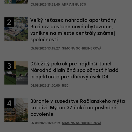
03.08.2026 15:32:40
ADRIAN GUBČO
Veľký reťazec nahradia apartmány.
2
Ružinov dostane nové ubytovanie,
vznikne na mieste centrály známej
spoločnosti
05.08.2026 13:15:27
SIMONA SCHREINEROVÁ
Dôležitý pokrok pre najdlhší tunel.
3
Národná diaľničná spoločnosť hľadá
projektanta pre kľúčový úsek D4
04.08.2026 21:00:00
RED
Búranie v susedstve Račianskeho mýta
4
sa blíži. Mýtna 37 čaká na posledné
povolenie
05.08.2026 16:42:19
SIMONA SCHREINEROVÁ