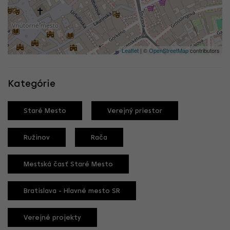
Leaflet
| ©
OpenStreetMap
contributors
Kategórie
Staré Mesto
Verejný priestor
Ružinov
Rača
Mestská časť Staré Mesto
Bratislava - Hlavné mesto SR
Verejné projekty