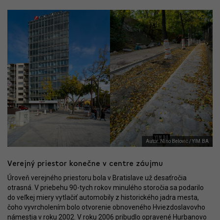
Autor: Nino Belovič / YIM.BA
Verejný priestor konečne v centre záujmu
Úroveň verejného priestoru bola v Bratislave už desaťročia
otrasná. V priebehu 90-tych rokov minulého storočia sa podarilo
do veľkej miery vytlačiť automobily z historického jadra mesta,
čoho vyvrcholením bolo otvorenie obnoveného Hviezdoslavovho
námestia v roku 2002. V roku 2006 pribudlo opravené Hurbanovo