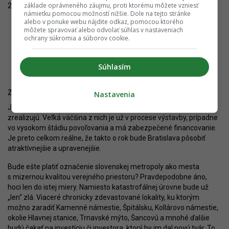
základe oprávneného záujmu, proti ktorému môžete vzniesť
2026.
námietku pomocou možností nižšie. Dole na tejto stránke
alebo v ponuke webu nájdite odkaz, pomocou ktorého
môžete spravovať alebo odvolať súhlas v nastaveniach
ochrany súkromia a súborov cookie.
Oprava Hlbokej cesty. Autor: Nino Belovič / YIM.BA
Súhlasím
Zmení sa pohľad na Bratislavu?
Nastavenia
Je vysoko pravdepodobné, že sa vyššie zmienené projekty
zrealizujú. Veľká väčšina z nich je už v procese výstavby, prípadne
vo vysokom štádiu povoľovania a má zabezpečené financovanie.
Je preto celkom reálne, že takto o rok bude Bratislava pôsobiť
atraktívnejšie a upravenejšie.
Bude ešte platiť označenie slovenskej metropoly ako mesta
s mizernou kvalitou verejného priestoru? Pravdepodobne áno,
hoci len do istej miery. Namiesto katastrofálnej úrovne bude už
„len“ zlá. Viaceré chronicky zdevastované lokality, ku ktorým
možno zaradiť Kamenné námestie, Špitálsku, Kollárovo námestie,
okolie Hlavnej stanice, Trnavské mýto, Šancovú a mnohé ďalšie
budú čakať na investíciu či investora, ktorý by im dal novú tvár. To