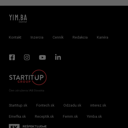
Kontakt
Inzercia
Cenník
Redakcia
Kariéra
Člen združenia IAB Slovakia
Startitup.sk
Fontech.sk
Odzadu.sk
interez.sk
Emefka.sk
Receptik.sk
Femm.sk
Yimba.sk