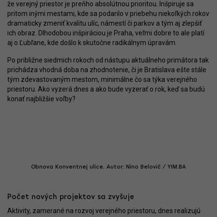
že verejný priestor je preňho absolútnou prioritou. Inšpiruje sa
pritom inými mestami, kde sa podarilo v priebehu niekoľkých rokov
dramaticky zmeniť kvalitu ulíc, námestí či parkov a tým aj zlepšiť
ich obraz. Dlhodobou inšpiráciou je Praha, veľmi dobre to ale platí
aj o Ľubľane, kde došlo k skutočne radikálnym úpravám.
Po približne siedmich rokoch od nástupu aktuálneho primátora tak
prichádza vhodná doba na zhodnotenie, či je Bratislava ešte stále
tým zdevastovaným mestom, minimálne čo sa týka verejného
priestoru. Ako vyzerá dnes a ako bude vyzerať o rok, keď sa budú
konať najbližšie voľby?
Obnova Konventnej ulice. Autor: Nino Belovič / YIM.BA
Počet nových projektov sa zvyšuje
Aktivity, zamerané na rozvoj verejného priestoru, dnes realizujú