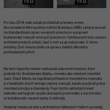
Po roku 2018 však začali prichádzať príznaky zmien.
Novozriadený Metropolitný inštitút Bratislavy (MIB) začal pracovať
na štandardizácii úprav verejných priestorov a pripravil
bratislavský manuál verených priestorov. Vyhlásených bolo viacero
architektonických súťaží, časť z nich sa aj realizovala. V rámci
iniciatívy Živé miesta došlo na úpravu ďalších dlhodobo
prehliadaných plôch.
Na tieto úspechy neskôr nadviazali súkromní investori, ktorí
prebrali tzv. Bratislavskú dlažbu, rovnako ako niektoré mestské
časti. Staré Mesto sa napríklad prihlásilo k mestskému manuálu
a v lokalitách, ktoré nemajú vlastný manuál, začalo používať práve
mestské princípy a štandardy. Popri týchto aktivitách hneď
niekoľko samospráv využilo dostupné prostriedky z eurofondov
a revitalizovalo viaceré parky či záhrady.
Vedenie mesta na čele s architektom Matúšom Vallom sa netají,