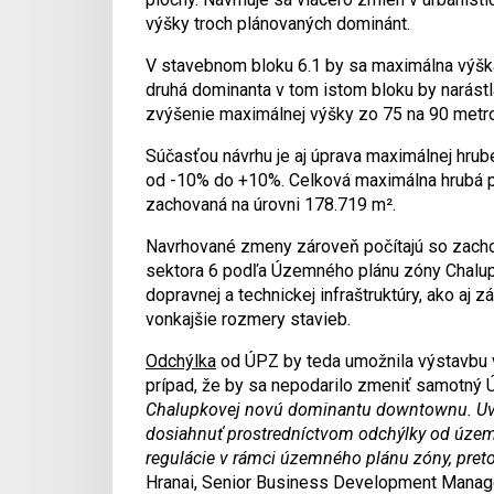
výšky troch plánovaných dominánt.
V stavebnom bloku 6.1 by sa maximálna výška
druhá dominanta v tom istom bloku by narástl
zvýšenie maximálnej výšky zo 75 na 90 metro
Súčasťou návrhu je aj úprava maximálnej hrub
od -10% do +10%. Celková maximálna hrubá p
zachovaná na úrovni 178.719 m².
Navrhované zmeny zároveň počítajú so zacho
sektora 6 podľa Územného plánu zóny Chalu
dopravnej a technickej infraštruktúry, ako aj 
vonkajšie rozmery stavieb.
Odchýlka
od ÚPZ by teda umožnila výstavbu v
prípad, že by sa nepodarilo zmeniť samotný
Chalupkovej novú dominantu downtownu. Uv
dosiahnuť prostredníctvom odchýlky od územ
regulácie v rámci územného plánu zóny, pret
Hranai, Senior Business Development Manage