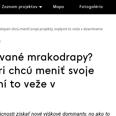
Zoznam projektov
Mapa
Fotogaléria
operi chcú meniť svoje projekty, ovplyvní to veže v downtowne
2
ované mrakodrapy?
i chcú meniť svoje
ní to veže v
nosti získať nové výškové dominanty, no ako to