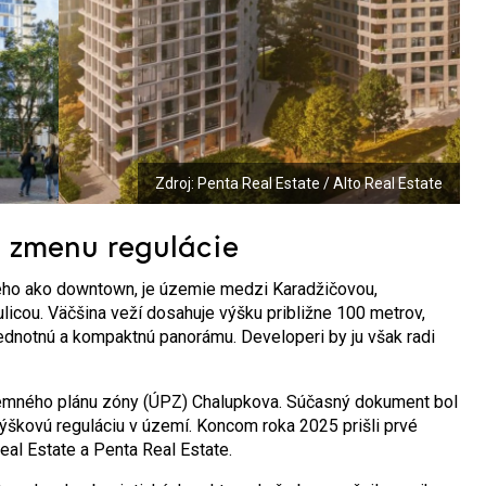
Zdroj: Penta Real Estate / Alto Real Estate
ú zmenu regulácie
ého ako downtown, je územie medzi Karadžičovou,
icou. Väčšina veží dosahuje výšku približne 100 metrov,
ednotnú a kompaktnú panorámu. Developeri by ju však radi
zemného plánu zóny (ÚPZ) Chalupkova. Súčasný dokument bol
ýškovú reguláciu v území. Koncom roka 2025 prišli prvé
al Estate a Penta Real Estate.