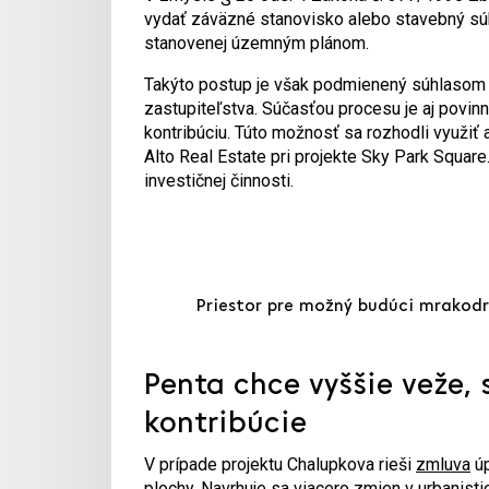
vydať záväzné stanovisko alebo stavebný súhl
stanovenej územným plánom.
Takýto postup je však podmienený súhlasom 
zastupiteľstva. Súčasťou procesu je aj povin
kontribúciu. Túto možnosť sa rozhodli využiť 
Alto Real Estate pri projekte Sky Park Squar
investičnej činnosti.
Priestor pre možný budúci mrakodra
Penta chce vyššie veže,
kontribúcie
V prípade projektu Chalupkova rieši
zmluva
úp
plochy. Navrhuje sa viacero zmien v urbanist