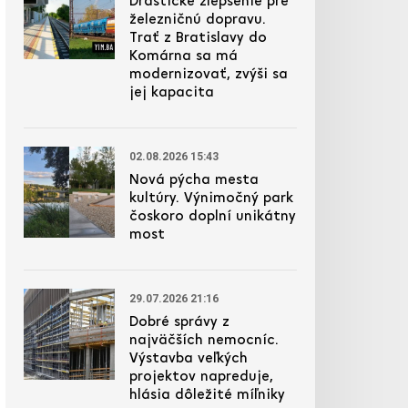
Drastické zlepšenie pre
železničnú dopravu.
Trať z Bratislavy do
Komárna sa má
modernizovať, zvýši sa
jej kapacita
02.08.2026 15:43
Nová pýcha mesta
kultúry. Výnimočný park
čoskoro doplní unikátny
most
29.07.2026 21:16
Dobré správy z
najväčších nemocníc.
Výstavba veľkých
projektov napreduje,
hlásia dôležité míľniky