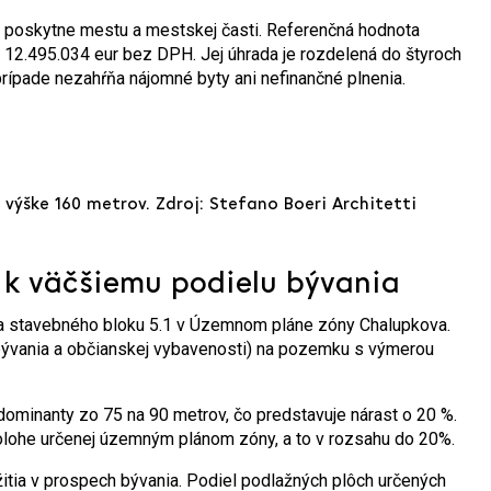
er poskytne mestu a mestskej časti. Referenčná hodnota
 12.495.034 eur bez DPH. Jej úhrada je rozdelená do štyroch
 prípade nezahŕňa nájomné byty ani nefinančné plnenia.
výške 160 metrov. Zdroj: Stefano Boeri Architetti
 k väčšiemu podielu bývania
ka stavebného bloku 5.1 v Územnom pláne zóny Chalupkova.
bývania a občianskej vybavenosti) na pozemku s výmerou
ominanty zo 75 na 90 metrov, čo predstavuje nárast o 20 %.
lohe určenej územným plánom zóny, a to v rozsahu do 20%.
tia v prospech bývania. Podiel podlažných plôch určených