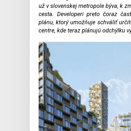
už v slovenskej metropole býva, k z
cesta. Developeri preto čoraz čas
plánu, ktorý umožňuje schváliť urči
centre, kde teraz plánujú odchýlku v