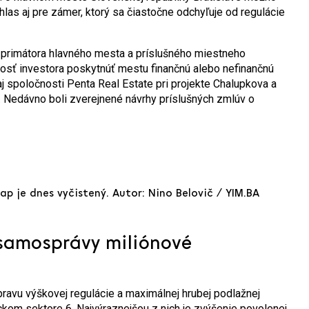
as aj pre zámer, ktorý sa čiastočne odchyľuje od regulácie
primátora hlavného mesta a príslušného miestneho
nosť investora poskytnúť mestu finančnú alebo nefinančnú
aj spoločnosti Penta Real Estate pri projekte Chalupkova a
e. Nedávno boli zverejnené návrhy príslušných zmlúv o
p je dnes vyčistený. Autor: Nino Belovič / YIM.BA
 samosprávy miliónové
ravu výškovej regulácie a maximálnej hrubej podlažnej
ickom sektore 6. Najvýraznejšou z nich je zvýšenie povolenej