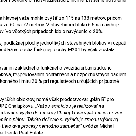
 hlavnej veže mohla zvýšiť zo 115 na 138 metrov, pričom
a zo 60 na 72 metrov. V stavebnom bloku 6.5 sa navrhuje
v. Vo všetkých prípadoch ide o navýšenie o 20%.
ej podlažnej plochy jednotlivých stavebných blokov v rozpätí
odlažná plocha funkčnej plochy M201 by však zostala
vaním základného funkčného využitia urbanistického
pkova, rešpektovaním ochranných a bezpečnostných pásiem
zákonného limitu 20 % pri regulatívoch určujúcich prípustné
yšších objektov, nemá však predstavovať „plán B“ pre
 ÚPZ Chalupkova.
„Našou ambíciou je realizovať na
ažovanú výšku dominanty Chalupkovej však nie je možné
ného plánu. Takéto riešenie si vyžaduje zmenu výškovej
o tieto dva procesy nemožno zamieňať,“
uvádza Michal
r Penta Real Estate.