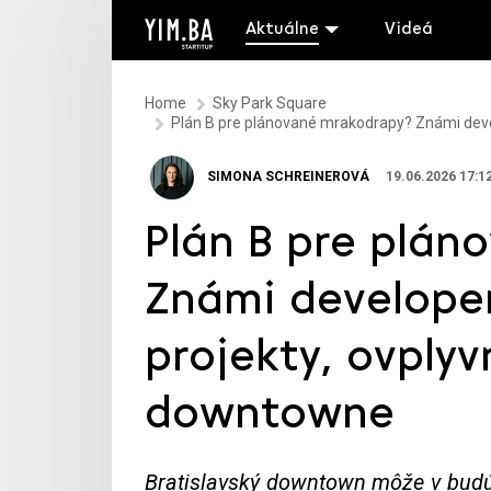
Aktuálne
Videá
Home
Sky Park Square
Plán B pre plánované mrakodrapy? Známi devel
SIMONA SCHREINEROVÁ
19.06.2026 17:1
Plán B pre plán
Známi developer
projekty, ovplyv
downtowne
Bratislavský downtown môže v budúc