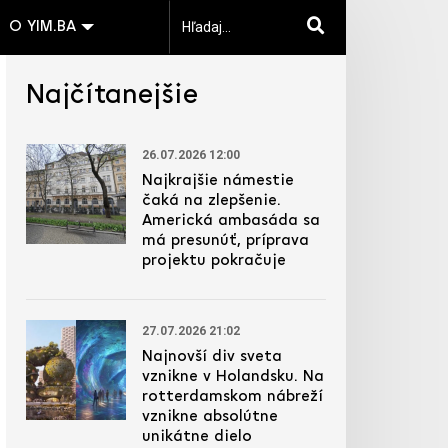
O YIM.BA
Najčítanejšie
26.07.2026 12:00
Najkrajšie námestie
čaká na zlepšenie.
Americká ambasáda sa
má presunúť, príprava
projektu pokračuje
27.07.2026 21:02
Najnovší div sveta
vznikne v Holandsku. Na
rotterdamskom nábreží
vznikne absolútne
unikátne dielo