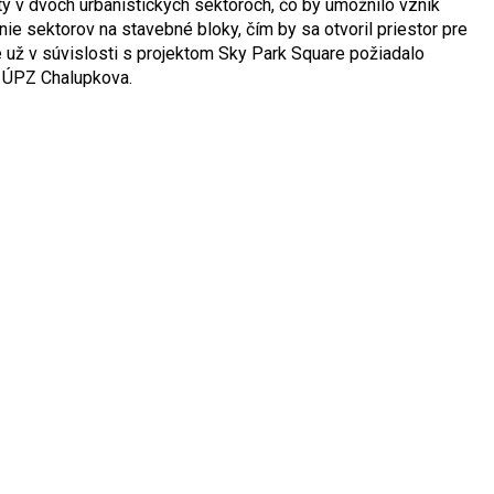
ty v dvoch urbanistických sektoroch, čo by umožnilo vznik
ie sektorov na stavebné bloky, čím by sa otvoril priestor pre
te už v súvislosti s projektom Sky Park Square požiadalo
 ÚPZ Chalupkova.