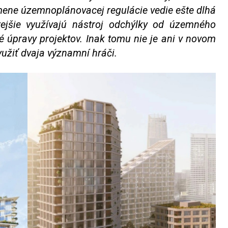
mene územnoplánovacej regulácie vedie ešte dlhá
tejšie využívajú nástroj odchýlky od územného
té úpravy projektov. Inak tomu nie je ani v novom
yužiť dvaja významní hráči.