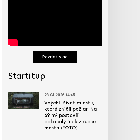
Pozrieť viac
Startitup
23.04.2026 14:45
Vdýchli život miestu,
ktoré zničil požiar. Na
69 m² postavili
dokonalý únik z ruchu
mesta (FOTO)