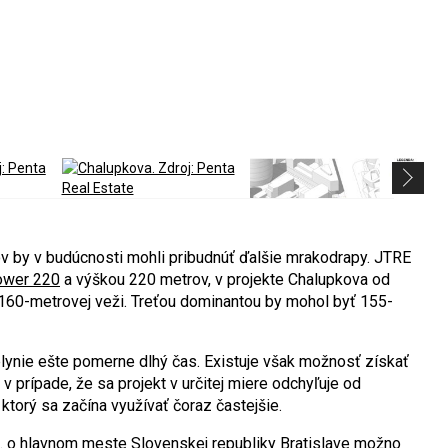
 by v budúcnosti mohli pribudnúť ďalšie mrakodrapy. JTRE
ower 220
a výškou 220 metrov, v projekte Chalupkova od
 160-metrovej veži. Treťou dominantou by mohol byť 155-
ynie ešte pomerne dlhý čas. Existuje však možnosť získať
 prípade, že sa projekt v určitej miere odchyľuje od
ktorý sa začína využívať čoraz častejšie.
. o hlavnom meste Slovenskej republiky Bratislave možno