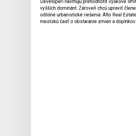
Developeri navrhujú prehodnotiť výškové limi
vyšších dominánt. Zároveň chcú upraviť členen
odlišné urbanistické riešenia. Alto Real Esta
mestskú časť o obstaranie zmien a doplnkov