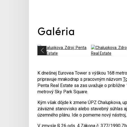
Galéria
K dnešnej Eurovea Tower s výškou 168 metrov
pripravuje mrakodrap s pracovným názvom
T
Penta Real Estate sa zas uvažuje o približne
metrový Sky Park Square.
Kým však dôjde k zmene ÚPZ Chalupkova, upl
záväzné stanovisko alebo stavebný súhlas aj v
územného plánu. Ide o pomerne nový nástroj, 
V zmysle § 26 ods. 4 Zákona č. 377/1990 Zb