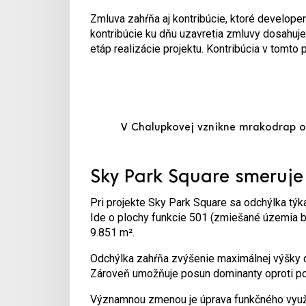
Zmluva zahŕňa aj kontribúcie, ktoré develop
kontribúcie ku dňu uzavretia zmluvy dosahuje
etáp realizácie projektu. Kontribúcia v tomto
V Chalupkovej vznikne mrakodrap o 
Sky Park Square smeruje
Pri projekte Sky Park Square sa odchýlka tý
Ide o plochy funkcie 501 (zmiešané územia 
9.851 m².
Odchýlka zahŕňa zvýšenie maximálnej výšky d
Zároveň umožňuje posun dominanty oproti po
Významnou zmenou je úprava funkčného využi