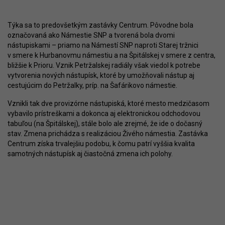
Týka sa to predovšetkým zastávky Centrum. Pôvodne bola
označovaná ako Námestie SNP a tvorená bola dvomi
nástupiskami – priamo na Námestí SNP naproti Starej tržnici
v smere k Hurbanovmu námestiu a na Špitálskej v smere z centra,
bližšie k Prioru. Vznik Petržalskej radiály však viedol k potrebe
vytvorenia nových nástupísk, ktoré by umožňovali nástup aj
cestujúcim do Petržalky, príp. na Šafárikovo námestie.
Vznikli tak dve provizórne nástupiská, ktoré mesto medzičasom
vybavilo prístreškami a dokonca aj elektronickou odchodovou
tabuľou (na Špitálskej), stále bolo ale zrejmé, že ide o dočasný
stav. Zmena prichádza s realizáciou Živého námestia. Zastávka
Centrum získa trvalejšiu podobu, k čomu patrí vyššia kvalita
samotných nástupísk aj čiastočná zmena ich polohy.