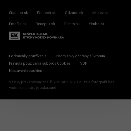
Startitup.sk
Fontech.sk
Odzadu.sk
interez.sk
Emefka.sk
Receptik.sk
Femm.sk
Yimba.sk
Podmienky používania
Podmienky ochrany súkromia
Pravidlá používania súborov Cookies
VOP
Nastavenia cookies
Všetky práva vyhradené © YIM.BA 2026 | Použitie fotografií bez
vedomia autora je zakázané.