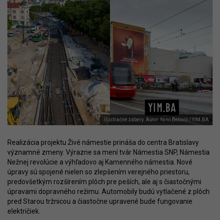
Ilustračné zábery. Autor: Nino Belovič / YIM.BA
Realizácia projektu Živé námestie prináša do centra Bratislavy
významné zmeny. Výrazne sa mení tvár Námestia SNP, Námestia
Nežnej revolúcie a výhľadovo aj Kamenného námestia. Nové
úpravy sú spojené nielen so zlepšením verejného priestoru,
predovšetkým rozšírením plôch pre peších, ale aj s čiastočnými
úpravami dopravného režimu. Automobily budú vytlačené z plôch
pred Starou tržnicou a čiastočne upravené bude fungovanie
električiek.