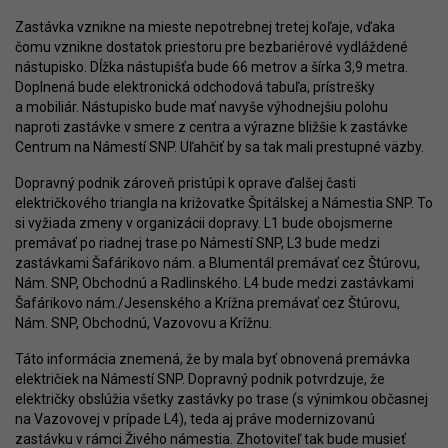
Zastávka vznikne na mieste nepotrebnej tretej koľaje, vďaka
čomu vznikne dostatok priestoru pre bezbariérové vydláždené
nástupisko. Dĺžka nástupišťa bude 66 metrov a šírka 3,9 metra.
Doplnená bude elektronická odchodová tabuľa, prístrešky
a mobiliár. Nástupisko bude mať navyše výhodnejšiu polohu
naproti zastávke v smere z centra a výrazne bližšie k zastávke
Centrum na Námestí SNP. Uľahčiť by sa tak mali prestupné väzby.
Dopravný podnik zároveň pristúpi k oprave ďalšej časti
električkového triangla na križovatke Špitálskej a Námestia SNP. To
si vyžiada zmeny v organizácii dopravy. L1 bude obojsmerne
premávať po riadnej trase po Námestí SNP, L3 bude medzi
zastávkami Šafárikovo nám. a Blumentál premávať cez Štúrovu,
Nám. SNP, Obchodnú a Radlinského. L4 bude medzi zastávkami
Šafárikovo nám./Jesenského a Krížna premávať cez Štúrovu,
Nám. SNP, Obchodnú, Vazovovu a Krížnu.
Táto informácia znemená, že by mala byť obnovená premávka
električiek na Námestí SNP. Dopravný podnik potvrdzuje, že
električky obslúžia všetky zastávky po trase (s výnimkou občasnej
na Vazovovej v prípade L4), teda aj práve modernizovanú
zastávku v rámci Živého námestia. Zhotoviteľ tak bude musieť