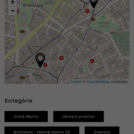
+
−
Leaflet
| ©
OpenStreetMap
contributors
Kategórie
Staré Mesto
Verejný priestor
Bratislava - Hlavné mesto SR
Doprava