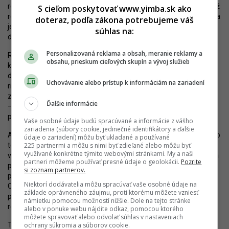
rozpore s originálnymi plánmi na revitalizáciu tejto časti centra. Už
S cieľom poskytovať www.yimba.sk ako
roky totiž dopravní experti aj mesto diskutujú o možnosti zriadenia
doteraz, podľa zákona potrebujeme váš
jednej veľkej zastávky Centrum v podobe prestupného uzla pod
súhlas na:
domom Manderla.
Personalizovaná reklama a obsah, meranie reklamy a
Rátala s ním aj finálna štúdia Živého námestia z pera nemeckej
obsahu, prieskum cieľových skupín a vývoj služieb
kancelárie Loidl Landscape Architects Berlin spoločne s
dopravnými konzultantmi z BPR Dr. Schäpertons Consult. Finálne
Uchovávanie alebo prístup k informáciám na zariadení
riešenie však prešlo úpravami a racionalizáciou. Nateraz tak
zostáva sen o veľkom uzle – ktorý sa tu už v minulosti nachádzal
Ďalšie informácie
– len hudbou budúcnosti. Otvorená mala byť dokonca aj možnosť
prestupov medzi električkami a trolejbusmi.
Vaše osobné údaje budú spracúvané a informácie z vášho
zariadenia (súbory cookie, jedinečné identifikátory a ďalšie
Ako sa ale ukazuje, nemusí ísť o natoľko vzdialenú budúcnosť. Ako
údaje o zariadení) môžu byť ukladané a používané
225 partnermi a môžu s nimi byť zdieľané alebo môžu byť
totiž informuje dopravný portál
iMHD.sk
, pri udeľovaní dočasnej
využívané konkrétne týmito webovými stránkami. My a naši
výnimky zo stavebno-technických požiadaviek príslušných noriem
partneri môžeme používať presné údaje o geolokácii.
Pozrite
pre nové nástupište Ministerstvo dopravy SR stanovilo
si zoznam partnerov.
požiadavku, aby pri ďalšej rekonštrukcii trate bol prestupný uzol
Niektorí dodávatelia môžu spracúvať vaše osobné údaje na
Centrum prebudovaný tak, aby sa eliminovala potreba pešieho
základe oprávneného záujmu, proti ktorému môžete vzniesť
presunu medzi nástupišťami. Najneskorší termín rekonštrukcie je
námietku pomocou možností nižšie. Dole na tejto stránke
rok 2033.
alebo v ponuke webu nájdite odkaz, pomocou ktorého
môžete spravovať alebo odvolať súhlas v nastaveniach
ochrany súkromia a súborov cookie.
To v praxi znamená, že vízia zastávky pod Manderlom je stále