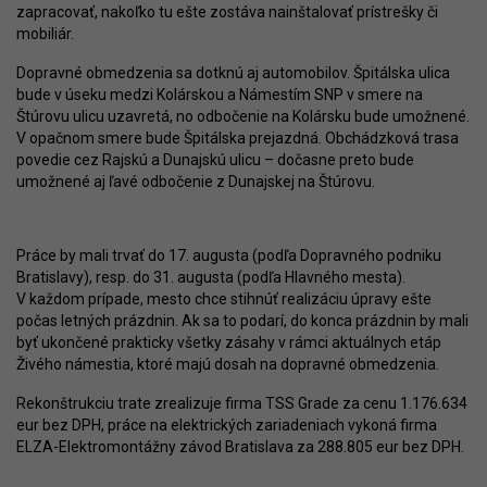
zapracovať, nakoľko tu ešte zostáva nainštalovať prístrešky či
mobiliár.
Dopravné obmedzenia sa dotknú aj automobilov. Špitálska ulica
bude v úseku medzi Kolárskou a Námestím SNP v smere na
Štúrovu ulicu uzavretá, no odbočenie na Kolársku bude umožnené.
V opačnom smere bude Špitálska prejazdná. Obchádzková trasa
povedie cez Rajskú a Dunajskú ulicu – dočasne preto bude
umožnené aj ľavé odbočenie z Dunajskej na Štúrovu.
Práce by mali trvať do 17. augusta (podľa Dopravného podniku
Bratislavy), resp. do 31. augusta (podľa Hlavného mesta).
V každom prípade, mesto chce stihnúť realizáciu úpravy ešte
počas letných prázdnin. Ak sa to podarí, do konca prázdnin by mali
byť ukončené prakticky všetky zásahy v rámci aktuálnych etáp
Živého námestia, ktoré majú dosah na dopravné obmedzenia.
Rekonštrukciu trate zrealizuje firma TSS Grade za cenu 1.176.634
eur bez DPH, práce na elektrických zariadeniach vykoná firma
ELZA-Elektromontážny závod Bratislava za 288.805 eur bez DPH.