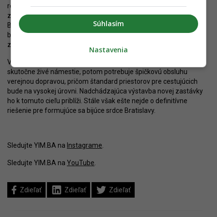
reálna. Zo zastávky Centrum by sa skutočne stal jeden
z najdôležitejších bodov pre električkovú dopravu v celej
Súhlasím
Bratislave, ktorý by umožňoval spojenie s takmer všetkými
bratislavskými radiálami. Mesto sa zatiaľ k tomuto zámeru stavia
zdržanlivo.
Nastavenia
V každom prípade, ak sa má z Námestia SNP a okolia stať
skutočne živé námestie, potom potrebuje špičkovú obsluhu
verejnou dopravou, pričom štandard priestorov pre cestujúcich
bude na vysokej úrovni. Nadchádzajúca výstavba novej zastávky
ho k tomuto cieľu priblíži. Stále však ešte nejde o definitívne
riešenie pre formujúce sa bijúce srdce Bratislavy.
Sledujte YIM.BA na
Instagrame
.
Sledujte YIM.BA na
YouTube
.
Zdieľať
Zdieľať
Zdieľať