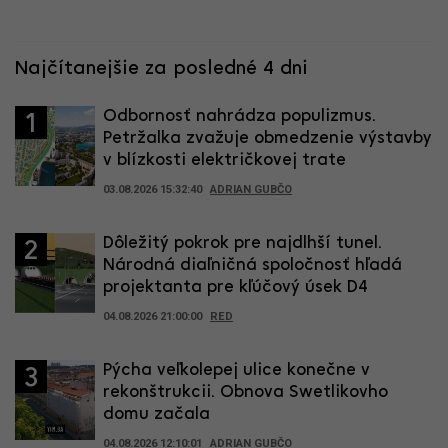
Najčítanejšie za posledné 4 dni
Odbornosť nahrádza populizmus.
1
Petržalka zvažuje obmedzenie výstavby
v blízkosti električkovej trate
03.08.2026 15:32:40
ADRIAN GUBČO
Dôležitý pokrok pre najdlhší tunel.
2
Národná diaľničná spoločnosť hľadá
projektanta pre kľúčový úsek D4
04.08.2026 21:00:00
RED
Pýcha veľkolepej ulice konečne v
3
rekonštrukcii. Obnova Swetlikovho
domu začala
04.08.2026 12:10:01
ADRIAN GUBČO