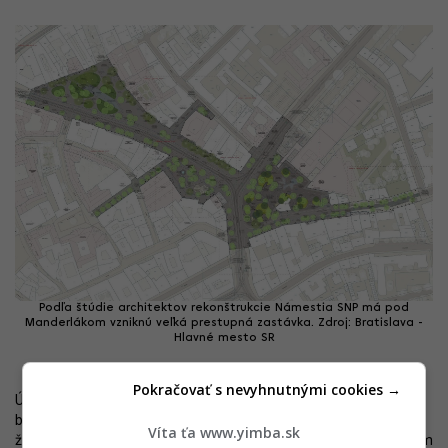
Podľa štúdie architektov rekonštrukcie Námestia SNP má pod
Manderlákom vzniknú veľká prestupná zastávka. Zdroj: Bratislava -
Hlavné mesto SR
Pokračovať s nevyhnutnými cookies →
Úpravu zastávky Centrum považuje mesto za jeden z mnohých
benefitov realizácie Živého námestia. Treba ale zároveň povedať,
Víta ťa www.yimba.sk
že tento krok neprináša všeobecnú spokojnosť a je aj v čiastočnom