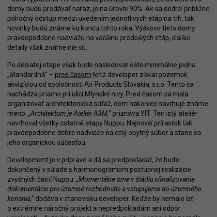
domy budú predávať naraz, je na úrovni 90%. Ak sa dodrží približne
polročný odstup medzi uvedením jednotlivých etáp na trh, tak
novinky budú známe ku koncu tohto roka. Výškovo tieto domy
pravdepodobne nadviažu na väčšinu predošlých etáp, ďalšie
detaily však známe nie sú.
Po desiatej etape však bude nasledovať ešte minimálne jedna
„štandardná“ –
pred časom
totiž developer získal pozemok
akvizíciou od spoločnosti Air Products Slovakia, s.r.o. Tento sa
nachádza priamo pri ulici Mlynské nivy. Pred časom sa mala
organizovať architektonická súťaž, dom nakoniec navrhuje známe
meno.
„Architektom je Ateliér A3M,“
priznáva YIT. Ten istý ateliér
navrhoval všetky ostatné etapy Nuppu. Najnovší prírastok tak
pravdepodobne dobre nadviaže na celý obytný súbor a stane sa
jeho organickou súčasťou.
Development je v príprave a dá sa predpokladať, že bude
dokončený v súlade s harmonogramom postupnej realizácie
zvyšných častí Nuppu.
„Momentálne sme v štádiu sfinalizovania
dokumentácie pre územné rozhodnutie a vstupujeme do územného
konania,“
dodáva v stanovisku developer. Keďže by nemalo ísť
o extrémne náročný projekt a nepredpokladám ani odpor