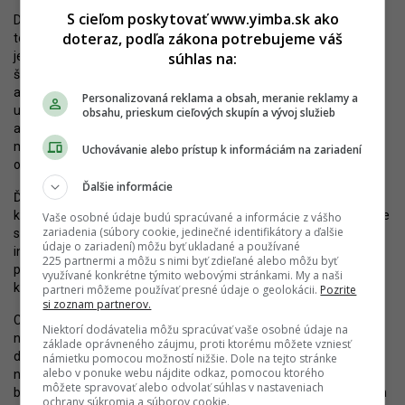
S cieľom poskytovať www.yimba.sk ako
Do prvej polovice roka 2023 (so spustením výstavby v polovici
doteraz, podľa zákona potrebujeme váš
tohto roka) by tak mohli v prvej etape pribudnúť prvé nájomné
súhlas na:
jednotky vo forme malometrážnych (väčšinou dvojizbových)
štartovacích apartmánov s podmienkami komunitný coworking
a prácu z domu. Jednotky budú zariadené a v objekte bude
Personalizovaná reklama a obsah, meranie reklamy a
umiestnená recepcia, coworkingový priestor, práčovňa
obsahu, prieskum cieľových skupín a vývoj služieb
a obchodné priestory. Umiestnených tu bude 88 parkovacích
miest. Výstavba, príp. odovzdanie Ružinovu však bude závisieť aj
Uchovávanie alebo prístup k informáciám na zariadení
od agility mestskej časti.
Ďalšie informácie
Ďalším problémom je
odpor
časti miestnych obyvateľov z Nuppu,
ktorí sa z rozličných dôvodov tohto projektu obávajú. Okrem kritike
Vaše osobné údaje budú spracúvané a informácie z vášho
zariadenia (súbory cookie, jedinečné identifikátory a ďalšie
smerujúcej k údajnému zhoršeniu sociálnej situácie sa ozývali aj
údaje o zariadení) môžu byť ukladané a používané
investori či prenajímatelia bytov, poukazujúci na pokles svojich
225 partnermi a môžu s nimi byť zdieľané alebo môžu byť
príjmov. Developer tak svoje plány musel obhajovať aj pred
využívané konkrétne týmito webovými stránkami. My a naši
klientami.
partneri môžeme používať presné údaje o geolokácii.
Pozrite
si zoznam partnerov.
Cesta k dokončeniu Nuppu a vzniku nových nájomných bytov tak
Niektorí dodávatelia môžu spracúvať vaše osobné údaje na
nemusí byť priamočiara. Súčasný development patrí k relatívne
základe oprávneného záujmu, proti ktorému môžete vzniesť
dostupným s ohľadom na blízkosť centra mesta, pritom však
námietku pomocou možností nižšie. Dole na tejto stránke
alebo v ponuke webu nájdite odkaz, pomocou ktorého
netrpí enormnou racionalizáciou, ktorá by z neho urobila stroj na
môžete spravovať alebo odvolať súhlas v nastaveniach
bývanie. Park je mimoriadne príjemný a investície do komunitných
ochrany súkromia a súborov cookie.