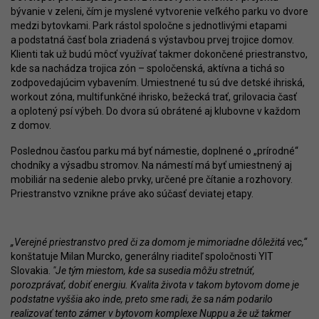
bývanie v zeleni, čím je myslené vytvorenie veľkého parku vo dvore
medzi bytovkami. Park rástol spoločne s jednotlivými etapami
a podstatná časť bola zriadená s výstavbou prvej trojice domov.
Klienti tak už budú môcť využívať takmer dokončené priestranstvo,
kde sa nachádza trojica zón – spoločenská, aktívna a tichá so
zodpovedajúcim vybavením. Umiestnené tu sú dve detské ihriská,
workout zóna, multifunkčné ihrisko, bežecká trať, grilovacia časť
a oplotený psí výbeh. Do dvora sú obrátené aj klubovne v každom
z domov.
Poslednou časťou parku má byť námestie, doplnené o „prírodné“
chodníky a výsadbu stromov. Na námestí má byť umiestnený aj
mobiliár na sedenie alebo prvky, určené pre čítanie a rozhovory.
Priestranstvo vznikne práve ako súčasť deviatej etapy.
„Verejné priestranstvo pred či za domom je mimoriadne dôležitá vec,“
konštatuje Milan Murcko, generálny riaditeľ spoločnosti YIT
Slovakia.
"Je tým miestom, kde sa susedia môžu stretnúť,
porozprávať, dobiť energiu. Kvalita života v takom bytovom dome je
podstatne vyššia ako inde, preto sme radi, že sa nám podarilo
realizovať tento zámer v bytovom komplexe Nuppu a že už takmer