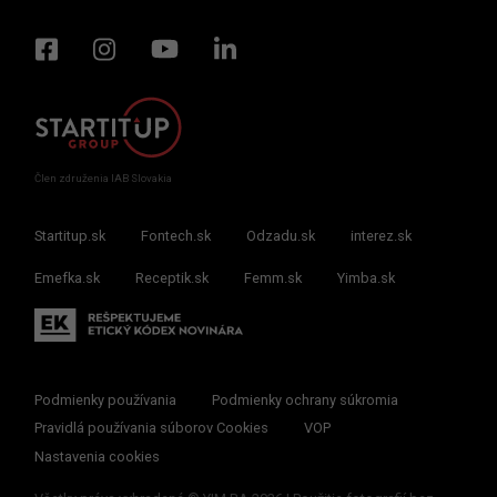
Člen združenia IAB Slovakia
Startitup.sk
Fontech.sk
Odzadu.sk
interez.sk
Emefka.sk
Receptik.sk
Femm.sk
Yimba.sk
Podmienky používania
Podmienky ochrany súkromia
Pravidlá používania súborov Cookies
VOP
Nastavenia cookies