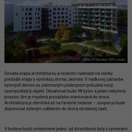
Zdroj: YIT Slovakia / KIYO.studio
Deviata etapa architektúrou a riešením nadviaže na všetky
predošlé etapy s výnimkou štvrtej Jasmiini. V riadkovej zástavbe
bytových domov so zalomeným pôdorysom pribudne nový,
osempodlažný objekt. Obsahovať bude 98 bytov a jeden nebytový
priestor, čím je myslená prevádzka orientovaná do dvora.
Architektúra je identická až na farebné riešenie – Juniperus bude
disponovať zeleným odlíšením do dvora obrátenej časti.
V budove budú umiestnené jedno- až štvorizbové byty s výmerami