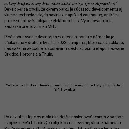
hotový dvojhektárový dvor môže slúžiť všetkým jeho obyvateľom.“
Developer sa chváli, že okrem parku je súčasťou developmentu aj
viacero technologických noviniek, napríklad carsharing, aplikácie
pre rezidentov či dobíjanie elektromobilov. Vybudovaná bola
zastávka pre novú linku MHD.
Plné dobudovanie deviatej fázy a teda aj parku a námestia je
očakávané v druhom kvartáli 2023. Juniperus, ktorý sa už zakladá,
nadviaže na aktuálne rozostavanú šiestu až ôsmu etapu, nazvané
Orkidea, Hortensia a Thuja.
Celkový pohľad na development, budúce nájomné byty vľavo. Zdroj:
YIT Slovakia
Po deviatej etape by mala ako ďalšia nasledovať desiata v podobe
dvojice menších bodových objektov na severnej strane námestia.
Podľa vyjadrenia YIT Slovakia, pravdepodobnosť, že sa tieto dva