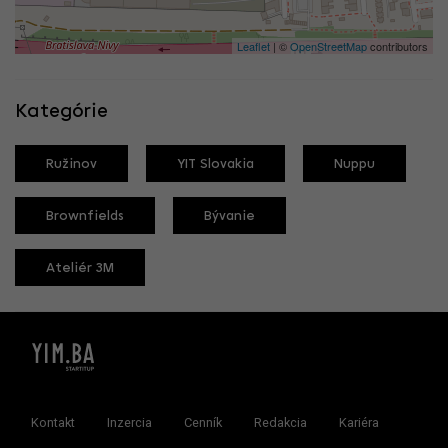
Leaflet
| ©
OpenStreetMap
contributors
Kategórie
Ružinov
YIT Slovakia
Nuppu
Brownfields
Bývanie
Ateliér 3M
Kontakt
Inzercia
Cenník
Redakcia
Kariéra