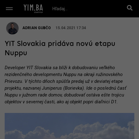
ADRIAN GUBČO
15.04.2021 17:34
YIT Slovakia pridáva novú etapu
Nuppu
Developer YIT Slovakia sa blíži k dobudovaniu veľkého
rezidenčného developmentu Nuppu na okraji ružinovského
Prievozu. V týchto dňoch spúšťa predaj už v deviatej etape
projektu, nazvanej Juniperus (Borievka). Ide o poslednú časť
Nuppu v južnom rade domov, dobudovať ostáva ešte trojicu
objektov v severnej časti, ako aj objekt popri diaľnici D1.