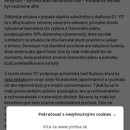
verejnosti – bytovka dnes nemá koho rušiť – konanie by nemalo
byť neúmerne dlhé.
Odlišná je situácia v prípade objektu súbežného s diaľnicou D1. YIT
tu v dlhej budove, tvorenej viacerými sekciami, pôvodne chcelo
vybudovať kancelárie (čo vyplýva z Územného plánu,
predpisujúceho 30% občianskej vybavenosti), dnes sa však
s ohľadom na situáciu na trhu kancelárskych priestorov usiluje
o zmenu. Developer má stavebné povolenie pre nebytovú funkciu,
dnes vedenú ako garni hotel, toto by však malo platiť len do
momentu, kedy prebehne zmena Územného plánu a jednotky
budú preklasifikované na byty.
V tomto smere YIT podporuje aj mestská časť Ružinov, ktorá by
rada získala
pre svoje účely 95 jednotiek (apartmánov) a využívala
ich ako nájomné byty pre svojich zamestnancov. Týkať by sa to
malo predovšetkým učiteľov a policajtov, ako aj vychovávateľov
a vychovávateliek v materských školách. Bývanie by malo byť
benefitom pre tieto značne nedostatkové profesie. Ešte na
februárovom miestnom zastupiteľstve sa diskutovalo o možnosti
Pokračovať s nevyhnutnými cookies →
týchto 95 jednotiek odkúpiť a využiť na to prostriedky zo Štátneho
fondu rozvoja bývania alebo z komerčnej pôžičky. Poslanci
schválili pokračovanie rokovaní.
Víta ťa www.yimba.sk