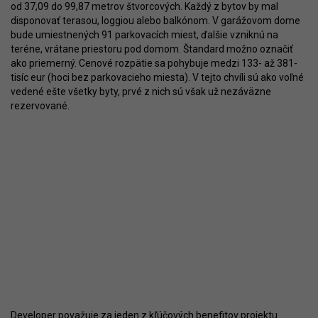
od 37,09 do 99,87 metrov štvorcových. Každý z bytov by mal
disponovať terasou, loggiou alebo balkónom. V garážovom dome
bude umiestnených 91 parkovacích miest, ďalšie vzniknú na
teréne, vrátane priestoru pod domom. Štandard možno označiť
ako priemerný. Cenové rozpätie sa pohybuje medzi 133- až 381-
tisíc eur (hoci bez parkovacieho miesta). V tejto chvíli sú ako voľné
vedené ešte všetky byty, prvé z nich sú však už nezáväzne
rezervované.
Developer považuje za jeden z kľúčových benefitov projektu