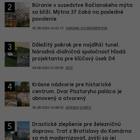
Búranie v susedstve Račianskeho mýta
2
sa blíži. Mýtna 37 čaká na posledné
povolenie
05.08.2026 16:42:19
SIMONA SCHREINEROVÁ
Dôležitý pokrok pre najdlhší tunel.
3
Národná diaľničná spoločnosť hľadá
projektanta pre kľúčový úsek D4
04.08.2026 21:00:00
RED
Krásne nádvorie pre historické
4
centrum. Dvor Pisztoryho paláca je
obnovený a otvorený
05.08.2026 10:48:20
ADRIAN GUBČO
Drastické zlepšenie pre železničnú
5
dopravu. Trať z Bratislavy do Komárna
sa má modernizovať, zvýši sa jej