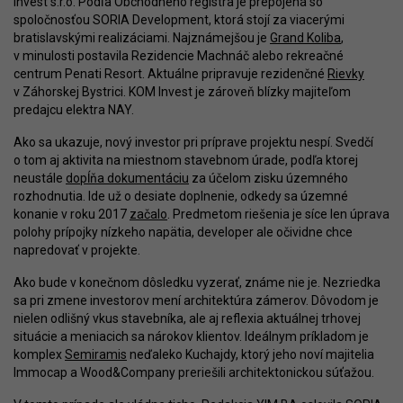
Invest s.r.o. Podľa Obchodného registra je prepojená so
spoločnosťou SORIA Development, ktorá stojí za viacerými
bratislavskými realizáciami. Najznámejšou je
Grand Koliba
,
v minulosti postavila Rezidencie Machnáč alebo rekreačné
centrum Penati Resort. Aktuálne pripravuje rezidenčné
Rievky
v Záhorskej Bystrici. KOM Invest je zároveň blízky majiteľom
predajcu elektra NAY.
Ako sa ukazuje, nový investor pri príprave projektu nespí. Svedčí
o tom aj aktivita na miestnom stavebnom úrade, podľa ktorej
neustále
dopĺňa dokumentáciu
za účelom zisku územného
rozhodnutia. Ide už o desiate doplnenie, odkedy sa územné
konanie v roku 2017
začalo
. Predmetom riešenia je síce len úprava
polohy prípojky nízkeho napätia, developer ale očividne chce
napredovať v projekte.
Ako bude v konečnom dôsledku vyzerať, známe nie je. Nezriedka
sa pri zmene investorov mení architektúra zámerov. Dôvodom je
nielen odlišný vkus stavebníka, ale aj reflexia aktuálnej trhovej
situácie a meniacich sa nárokov klientov. Ideálnym príkladom je
komplex
Semiramis
neďaleko Kuchajdy, ktorý jeho noví majitelia
Immocap a Wood&Company preriešili architektonickou súťažou.