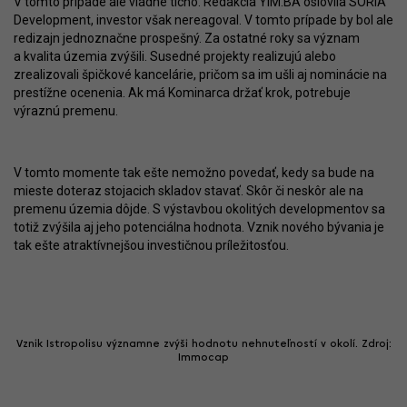
V tomto prípade ale vládne ticho. Redakcia YIM.BA oslovila SORIA
Development, investor však nereagoval. V tomto prípade by bol ale
redizajn jednoznačne prospešný. Za ostatné roky sa význam
a kvalita územia zvýšili. Susedné projekty realizujú alebo
zrealizovali špičkové kancelárie, pričom sa im ušli aj nominácie na
prestížne ocenenia. Ak má Kominarca držať krok, potrebuje
výraznú premenu.
V tomto momente tak ešte nemožno povedať, kedy sa bude na
mieste doteraz stojacich skladov stavať. Skôr či neskôr ale na
premenu územia dôjde. S výstavbou okolitých developmentov sa
totiž zvýšila aj jeho potenciálna hodnota. Vznik nového bývania je
tak ešte atraktívnejšou investičnou príležitosťou.
Vznik Istropolisu významne zvýši hodnotu nehnuteľností v okolí. Zdroj:
Immocap