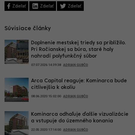
Zdieľať
Zdieľať
Zdieľať
Súvisiace články
Doplnenie mestskej triedy sa priblížilo.
Pri Račianskej sa búra, staré haly
nahradí polyfunkčný súbor
07.07.2026 14:39:38
ADRIAN GUBČO
Arca Capital reaguje: Kominarca bude
citlivejšia k okoliu
08.06.2020 15:02:00
ADRIAN GUBČO
Kominarca odhaľuje ďalšie vizualizácie
a vstupuje do územného konania
22.05.2020 17:14:00
ADRIAN GUBČO