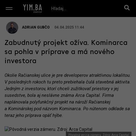
ADRIAN GUBČO
04.04.2025 11:44
Zabudnutý projekt ožíva. Kominarca
sa pohla v príprave a má nového
investora
Okolie Račianskej ulice je pre developerov atraktívnou lokalitou.
V posledných rokoch tu preto prebiehala čulá stavebná aktivita.
Jedným z investorov, ktorí chceli zužitkovať priestory v jej
susedstve, bola aj neslávne známa Arca Capital. Firma
naplánovala polyfunkčný projekt na nároží Račianskej
a Kominárskej pod názvom Kominarca. Po nútenom odklade sa
teraz jeho príprava opäť hýbe.
Pôvodná verzia zámeru. Zdroj: Arca Capital