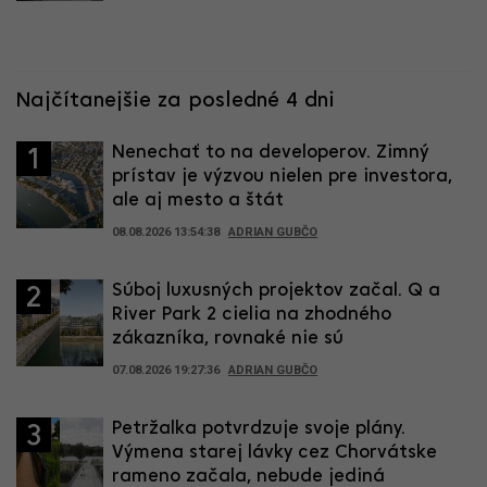
Najčítanejšie za posledné 4 dni
Nenechať to na developerov. Zimný
1
prístav je výzvou nielen pre investora,
ale aj mesto a štát
08.08.2026 13:54:38
ADRIAN GUBČO
Súboj luxusných projektov začal. Q a
2
River Park 2 cielia na zhodného
zákazníka, rovnaké nie sú
07.08.2026 19:27:36
ADRIAN GUBČO
Petržalka potvrdzuje svoje plány.
3
Výmena starej lávky cez Chorvátske
rameno začala, nebude jediná