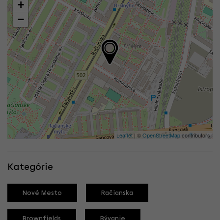
+
−
Leaflet
| ©
OpenStreetMap
contributors
Kategórie
Nové Mesto
Račianska
Brownfields
Bývanie