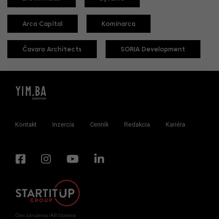
Arca Capital
Kominarca
Čavara Architects
SORIA Development
Kontakt
Inzercia
Cenník
Redakcia
Kariéra
Člen združenia IAB Slovakia