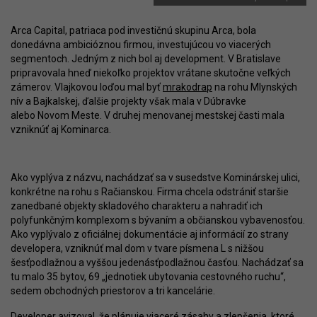
Arca Capital, patriaca pod investičnú skupinu Arca, bola
donedávna ambicióznou firmou, investujúcou vo viacerých
segmentoch. Jedným z nich bol aj development. V Bratislave
pripravovala hneď niekoľko projektov vrátane skutočne veľkých
zámerov. Vlajkovou loďou mal byť
mrakodrap
na rohu Mlynských
nív a Bajkalskej, ďalšie projekty však mala v Dúbravke
alebo Novom Meste. V druhej menovanej mestskej časti mala
vzniknúť aj Kominarca.
Ako vyplýva z názvu, nachádzať sa v susedstve Kominárskej ulici,
konkrétne na rohu s Račianskou. Firma chcela odstrániť staršie
zanedbané objekty skladového charakteru a nahradiť ich
polyfunkčným komplexom s bývaním a občianskou vybavenosťou.
Ako vyplývalo z oficiálnej dokumentácie aj informácií zo strany
developera, vzniknúť mal dom v tvare písmena L s nižšou
šesťpodlažnou a vyššou jedenásťpodlažnou časťou. Nachádzať sa
tu malo 35 bytov, 69 „jednotiek ubytovania cestovného ruchu“,
sedem obchodných priestorov a tri kancelárie.
Developer avizoval, že plánuje viaceré zásahy a zlepšenia, ktoré