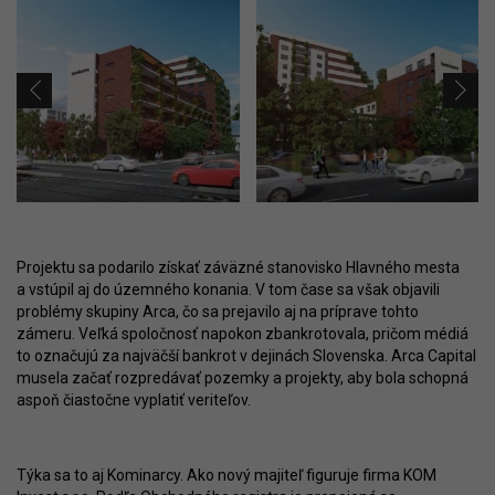
Projektu sa podarilo získať záväzné stanovisko Hlavného mesta
a vstúpil aj do územného konania. V tom čase sa však objavili
problémy skupiny Arca, čo sa prejavilo aj na príprave tohto
zámeru. Veľká spoločnosť napokon zbankrotovala, pričom médiá
to označujú za najväčší bankrot v dejinách Slovenska. Arca Capital
musela začať rozpredávať pozemky a projekty, aby bola schopná
aspoň čiastočne vyplatiť veriteľov.
Týka sa to aj Kominarcy. Ako nový majiteľ figuruje firma KOM