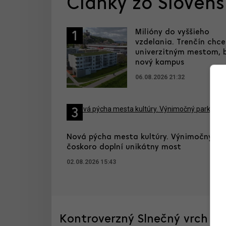
Články zo Sloven
Milióny do vyššieho
1
vzdelania. Trenčín chce
univerzitným mestom, 
nový kampus
06.08.2026 21:32
3
Nová pýcha mesta kultúry. Výnimočný pa
čoskoro doplní unikátny most
02.08.2026 15:43
Kontroverzný Slnečný vrch je