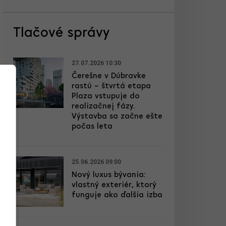
Tlačové správy
27.07.2026 10:30
Čerešne v Dúbravke
rastú – štvrtá etapa
Plaza vstupuje do
realizačnej fázy.
Výstavba sa začne ešte
počas leta
25.06.2026 09:00
Nový luxus bývania:
vlastný exteriér, ktorý
funguje ako ďalšia izba