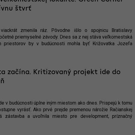
ívnu štvrť
 viackrát zmenila ráz. Pôvodne išlo o spojnicu Bratislavy
početné priemyselné závody. Dnes sa z nej stáva veľkomestská
h priestorov by v budúcnosti mohla byť Križovatka Jozefa
začína. Kritizovaný projekt ide do
eň
e v budúcnosti úplne iným miestom ako dnes. Prispejú k tomu
postupne vyrásť. Ako prvé prejde premenou nárožie Račianskej
á zástavba a uvoľnila miesto pre development, príznačný