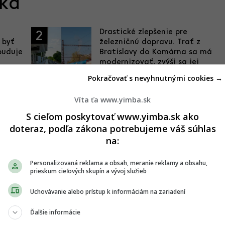
ska
Drastické zlepšenie pre
2
 byť
železničnú dopravu. Trať z
buduje
Bratislavy do Komárna sa má
modernizovať, zvýši sa jej
kapacita
Pokračovať s nevyhnutnými cookies →
05.08.2026 20:28
Víta ťa www.yimba.sk
Dobré správy z najväčších
4
S cieľom poskytovať www.yimba.sk ako
nemocníc. Výstavba veľkých
doteraz, podľa zákona potrebujeme váš súhlas
projektov napreduje, hlásia
rk
na:
dôležité míľniky
29.07.2026 21:16
Personalizovaná reklama a obsah, meranie reklamy a obsahu,
prieskum cieľových skupín a vývoj služieb
Uchovávanie alebo prístup k informáciám na zariadení
Ďalšie informácie
 späť. Po rokoch čakania môže zmeniť