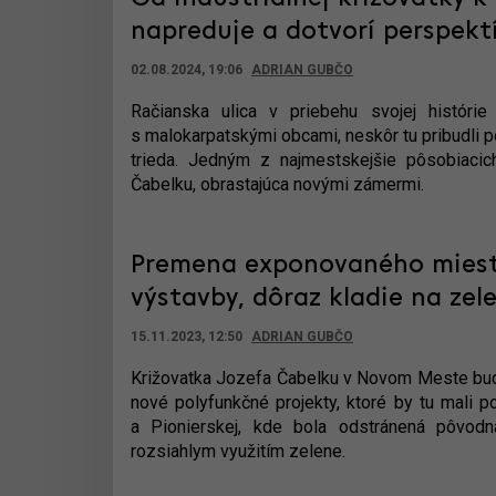
napreduje a dotvorí perspekt
02.08.2024, 19:06
ADRIAN GUBČO
Račianska ulica v priebehu svojej histórie
s malokarpatskými obcami, neskôr tu pribudli 
trieda. Jedným z najmestskejšie pôsobiacic
Čabelku, obrastajúca novými zámermi.
Premena exponovaného miesta 
výstavby, dôraz kladie na zel
15.11.2023, 12:50
ADRIAN GUBČO
Križovatka Jozefa Čabelku v Novom Meste bud
nové polyfunkčné projekty, ktoré by tu mali 
a Pionierskej, kde bola odstránená pôvodn
rozsiahlym využitím zelene.