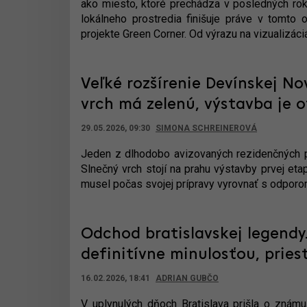
ako miesto, ktoré prechádza v posledných ro
lokálneho prostredia finišuje práve v tomto
projekte Green Corner. Od výrazu na vizualizáci
Veľké rozšírenie Devínskej No
vrch má zelenú, výstavba je 
29.05.2026, 09:30
SIMONA SCHREINEROVÁ
Jeden z dlhodobo avizovaných rezidenčných pro
Slnečný vrch stojí na prahu výstavby prvej et
musel počas svojej prípravy vyrovnať s odporom
Odchod bratislavskej legendy
definitívne minulosťou, pries
16.02.2026, 18:41
ADRIAN GUBČO
V uplynulých dňoch Bratislava prišla o známu