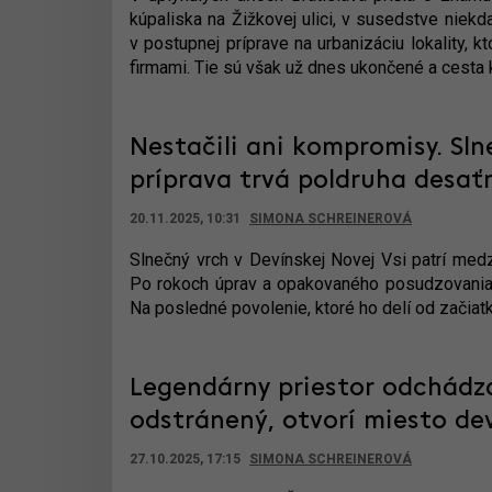
kúpaliska na Žižkovej ulici, v susedstve niek
v postupnej príprave na urbanizáciu lokality,
firmami. Tie sú však už dnes ukončené a cesta
Nestačili ani kompromisy. Sl
príprava trvá poldruha desať
20.11.2025, 10:31
SIMONA SCHREINEROVÁ
Slnečný vrch v Devínskej Novej Vsi patrí medzi
Po rokoch úprav a opakovaného posudzovania s
Na posledné povolenie, ktoré ho delí od začiatk
Legendárny priestor odchádza
odstránený, otvorí miesto d
27.10.2025, 17:15
SIMONA SCHREINEROVÁ