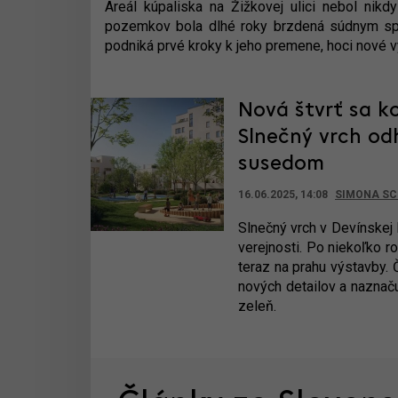
Areál kúpaliska na Žižkovej ulici nebol nik
pozemkov bola dlhé roky brzdená súdnym sporo
podniká prvé kroky k jeho premene, hoci nové vy
Nová štvrť sa ko
Slnečný vrch od
susedom
16.06.2025, 14:08
SIMONA SC
Slnečný vrch v Devínskej 
verejnosti. Po niekoľko r
teraz na prahu výstavby. 
nových detailov a naznač
zeleň.