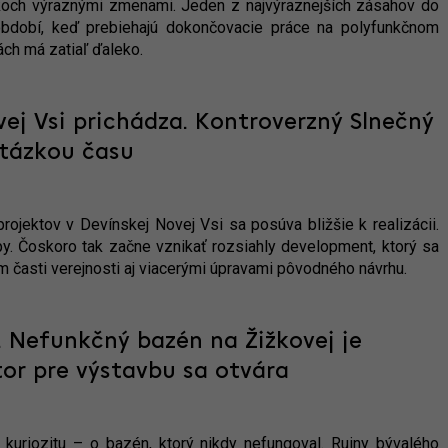
koch výraznými zmenami. Jeden z najvýraznejších zásahov do
 období, keď prebiehajú dokončovacie práce na polyfunkčnom
ách má zatiaľ ďaleko.
vej Vsi prichádza. Kontroverzný Slnečný
otázkou času
jektov v Devínskej Novej Vsi sa posúva bližšie k realizácii.
apy. Čoskoro tak začne vznikať rozsiahly development, ktorý sa
 časti verejnosti aj viacerými úpravami pôvodného návrhu.
. Nefunkčný bazén na Žižkovej je
tor pre výstavbu sa otvára
 kuriozitu – o bazén, ktorý nikdy nefungoval. Ruiny bývalého