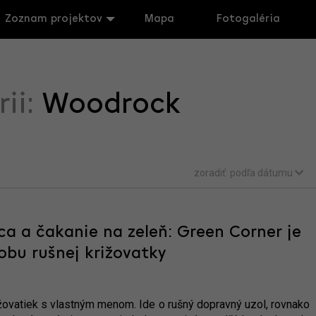
Zoznam projektov
Mapa
Fotogaléria
rii:
Woodrock
zoradiť:
podľa dátumu
a a čakanie na zeleň: Green Corner je
bu rušnej križovatky
ižovatiek s vlastným menom. Ide o rušný dopravný uzol, rovnako