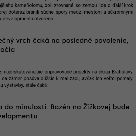
dajšieho kameňolomu, boli zrovnané so zemou. Ide o ďalší krok
 ktorej doteraz bránili súdne spory medzi mestom a súkromnými
 k developmentu otvorená.
nečný vrch čaká na posledné povolenie,
ročia
 najdiskutovanejšie pripravované projekty na okraji Bratislavy.
a zámer posúva bližšie k realizácii, avšak len veľmi pomaly.
u výstavby, stále čaká.
 do minulosti. Bazén na Žižkovej bude
evelopmentu