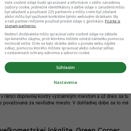
Vaše osobné údaje budú spracúvané a informácie z vášho zariadenia
(súbory cookie, jedinečné identifikátory a ďalšie údaje o zariadení) môžu
byť ukladané a používané 225 partnermi a môžu s nimi byť zdieľané
alebo môžu byť využívané konkrétne týmito webovými stránkami. My
a naši partneri môžeme používať presné údaje o geolokácii.
Pozrite si
projektom, ktoré už od svojho predstavenia čelia nesúhlasu
zoznam partnerov.
pravou, a po dlhých rokoch smeruje k realizácii. Od začiatku
Niektorí dodávatelia môžu spracúvať vaše osobné údaje na základe
oprávneného záujmu, proti ktorému môžete vzniesť námietku pomocou
možností nižšie. Dole na tejto stránke alebo v ponuke webu nájdite
odkaz, pomocou ktorého môžete spravovať alebo odvolať súhlas
v nastaveniach ochrany súkromia a súborov cookie.
estor? Križovatka Jozefa Čabelku
Súhlasím
lokálnym centrom
Nastavenia
 sa križujú Račianska, Jarošova a Pionierska, patrí k málu
e v rámci dopravnej kostry významným miestom a už dnes sa tu
je považovaná za nevľúdne miesto. V dohľadnej dobe sa to má
 veľkomestskej lokalite. Green Corner