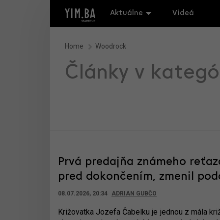
Aktuálne
Videá
Home
Woodrock
Články v kategó
Prvá predajňa známeho reťazc
pred dokončením, zmenil podo
08.07.2026, 20:34
ADRIAN GUBČO
Križovatka Jozefa Čabelku je jednou z mála kr