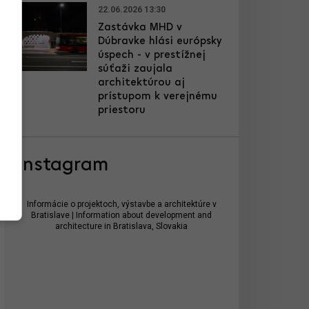
22.06.2026 13:30
Zastávka MHD v
Dúbravke hlási európsky
úspech - v prestížnej
súťaži zaujala
architektúrou aj
prístupom k verejnému
priestoru
Instagram
Informácie o projektoch, výstavbe a architektúre v
Bratislave | Information about development and
architecture in Bratislava, Slovakia