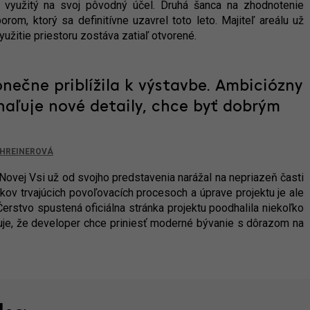
dy využitý na svoj pôvodný účel. Druhá šanca na zhodnotenie
m, ktorý sa definitívne uzavrel toto leto. Majiteľ areálu už
užitie priestoru zostáva zatiaľ otvorené.
nečne priblížila k výstavbe. Ambiciózny
haľuje nové detaily, chce byť dobrým
HREINEROVÁ
Novej Vsi už od svojho predstavenia narážal na nepriazeň časti
okov trvajúcich povoľovacích procesoch a úprave projektu je ale
Čerstvo spustená oficiálna stránka projektu poodhalila niekoľko
uje, že developer chce priniesť moderné bývanie s dôrazom na