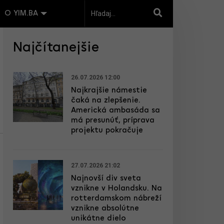
O YIM.BA
Najčítanejšie
26.07.2026 12:00
Najkrajšie námestie
čaká na zlepšenie.
Americká ambasáda sa
má presunúť, príprava
projektu pokračuje
27.07.2026 21:02
Najnovší div sveta
vznikne v Holandsku. Na
rotterdamskom nábreží
vznikne absolútne
unikátne dielo